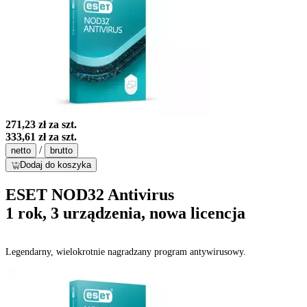
271,23 zł
za szt.
333,61 zł
za szt.
/
netto
brutto
Dodaj do koszyka
ESET NOD32 Antivirus
1 rok, 3 urządzenia, nowa licencja
Legendarny, wielokrotnie nagradzany program antywirusowy.