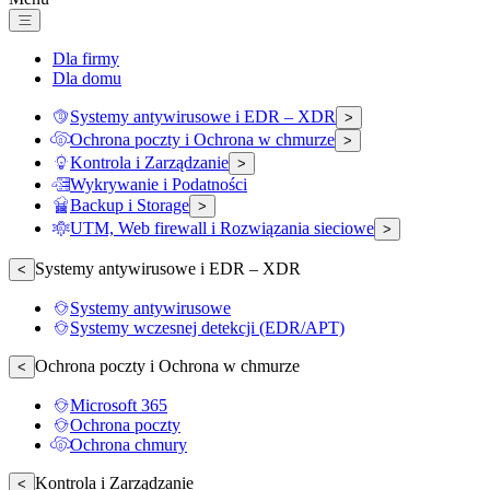
Dla firmy
Dla domu
Systemy antywirusowe i EDR – XDR
>
Ochrona poczty i Ochrona w chmurze
>
Kontrola i Zarządzanie
>
Wykrywanie i Podatności
Backup i Storage
>
UTM, Web firewall i Rozwiązania sieciowe
>
Systemy antywirusowe i EDR – XDR
<
Systemy antywirusowe
Systemy wczesnej detekcji (EDR/APT)
Ochrona poczty i Ochrona w chmurze
<
Microsoft 365
Ochrona poczty
Ochrona chmury
Kontrola i Zarządzanie
<