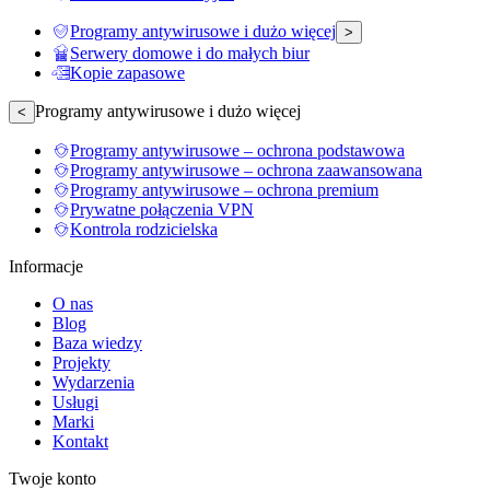
Programy antywirusowe i dużo więcej
>
Serwery domowe i do małych biur
Kopie zapasowe
Programy antywirusowe i dużo więcej
<
Programy antywirusowe – ochrona podstawowa
Programy antywirusowe – ochrona zaawansowana
Programy antywirusowe – ochrona premium
Prywatne połączenia VPN
Kontrola rodzicielska
Informacje
O nas
Blog
Baza wiedzy
Projekty
Wydarzenia
Usługi
Marki
Kontakt
Twoje konto