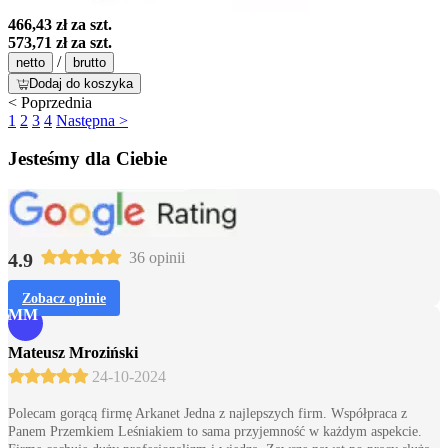
466,43 zł
za szt.
573,71 zł
za szt.
/
netto
brutto
Dodaj do koszyka
< Poprzednia
1
2
3
4
Następna >
Jesteśmy dla Ciebie
4.9
36 opinii
Zobacz opinie
MM
Mateusz Mroziński
24-10-2024
Polecam gorącą firmę Arkanet Jedna z najlepszych firm. Współpraca z
Panem Przemkiem Leśniakiem to sama przyjemność w każdym aspekcie.