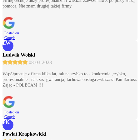
Firmę cechuje duży profesjonalizm i wiedza. Zawsze nawet po pracy służą
pomocą. Nie znam drugiej takiej firmy
Posted on
Google
LW
Ludwik Wolski
08-03-2023
Współpracuję z firmą kilka lat, tak na szybko to - konkretnie ,szybko,
profesionalnie , na czas, gwarancja, fachowa obsługa zwłaszcza Pan Bartosz
Zając - POLECAM !!!
Posted on
Google
PK
Powiat Krapkowicki