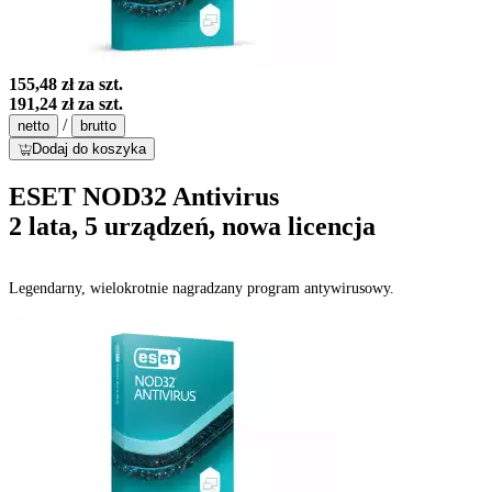
155,48 zł
za szt.
191,24 zł
za szt.
/
netto
brutto
Dodaj do koszyka
ESET NOD32 Antivirus
2 lata, 5 urządzeń, nowa licencja
Legendarny, wielokrotnie nagradzany program antywirusowy.