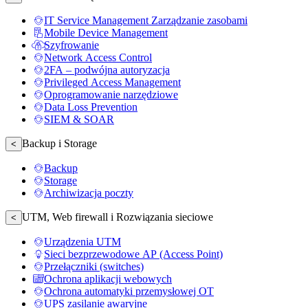
IT Service Management Zarządzanie zasobami
Mobile Device Management
Szyfrowanie
Network Access Control
2FA – podwójna autoryzacja
Privileged Access Management
Oprogramowanie narzędziowe
Data Loss Prevention
SIEM & SOAR
Backup i Storage
<
Backup
Storage
Archiwizacja poczty
UTM, Web firewall i Rozwiązania sieciowe
<
Urządzenia UTM
Sieci bezprzewodowe AP (Access Point)
Przełączniki (switches)
Ochrona aplikacji webowych
Ochrona automatyki przemysłowej OT
UPS zasilanie awaryjne