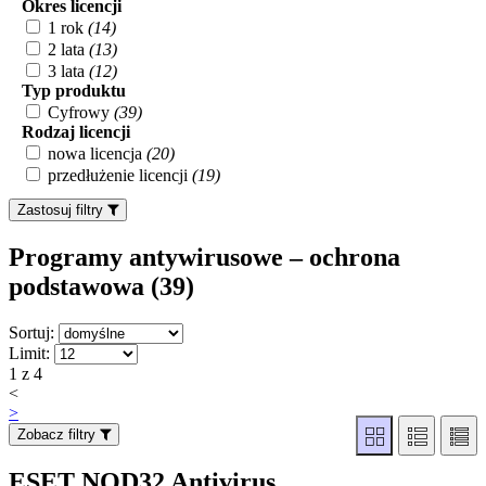
Okres licencji
1 rok
(14)
2 lata
(13)
3 lata
(12)
Typ produktu
Cyfrowy
(39)
Rodzaj licencji
nowa licencja
(20)
przedłużenie licencji
(19)
Zastosuj filtry
Programy antywirusowe – ochrona
podstawowa (39
)
Sortuj:
Limit:
1 z 4
<
>
Zobacz filtry
ESET NOD32 Antivirus