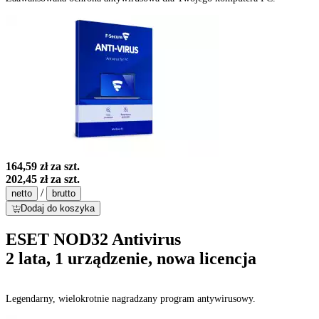
164,59 zł
za szt.
202,45 zł
za szt.
/
netto
brutto
Dodaj do koszyka
ESET NOD32 Antivirus
2 lata, 1 urządzenie, nowa licencja
Legendarny, wielokrotnie nagradzany program antywirusowy.