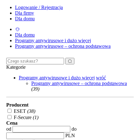
Logowanie / Rejestracja
Dla firmy
Dla domu
Dla domu
Programy antywirusowe i dużo więcej
Programy antywirusowe – ochrona podstawowa
Kategorie
Programy antywirusowe i dużo więcej
wróć
Programy antywirusowe – ochrona podstawowa
(39)
Producent
ESET
(38)
F-Secure
(1)
Cena
od
do
PLN