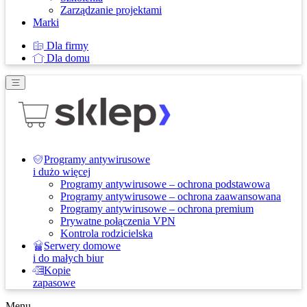
Zarządzanie projektami
Marki
Dla firmy
Dla domu
Programy antywirusowe
i dużo więcej
Programy antywirusowe – ochrona podstawowa
Programy antywirusowe – ochrona zaawansowana
Programy antywirusowe – ochrona premium
Prywatne połączenia VPN
Kontrola rodzicielska
Serwery domowe
i do małych biur
Kopie
zapasowe
Menu