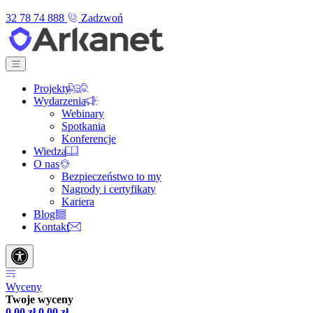
32 78 74 888
Zadzwoń
Projekty
Wydarzenia
Webinary
Spotkania
Konferencje
Wiedza
O nas
Bezpieczeństwo to my
Nagrody i certyfikaty
Kariera
Blog
Kontakt
Wyceny
Twoje wyceny
0,00
zł
0,00
zł