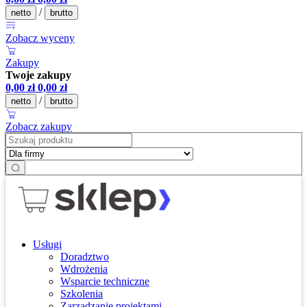
/
netto
brutto
Zobacz wyceny
Zakupy
Twoje zakupy
0,00
zł
0,00
zł
/
netto
brutto
Zobacz zakupy
Usługi
Doradztwo
Wdrożenia
Wsparcie techniczne
Szkolenia
Zarządzanie projektami