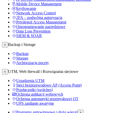
Mobile Device Management
Szyfrowanie
Network Access Control
2FA – podwójna autoryzacja
Privileged Access Management
Oprogramowanie narzędziowe
Data Loss Prevention
SIEM & SOAR
Backup i Storage
<
Backup
Storage
Archiwizacja poczty
UTM, Web firewall i Rozwiązania sieciowe
<
Urządzenia UTM
Sieci bezprzewodowe AP (Access Point)
Przełączniki (switches)
Ochrona aplikacji webowych
Ochrona automatyki przemysłowej OT
UPS zasilanie awaryjne
Programy antywirusowe i dużo więcej
>