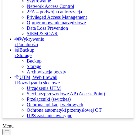
Szyfrowanie
Network Access Control
2FA – podwójna autoryzacja
Privileged Access Management
Oprogramowanie narzędziowe
Data Loss Prevention
SIEM & SOAR
Wykrywanie
i Podatności
Backup
i Storage
Backup
Storage
Archiwizacja poczty
UTM, Web firewall
i Rozwiązania sieciowe
Urządzenia UTM
Sieci bezprzewodowe AP (Access Point)
Przełączniki (switches)
Ochrona aplikacji webowych
Ochrona automatyki przemysłowej OT
UPS zasilanie awaryjne
Menu