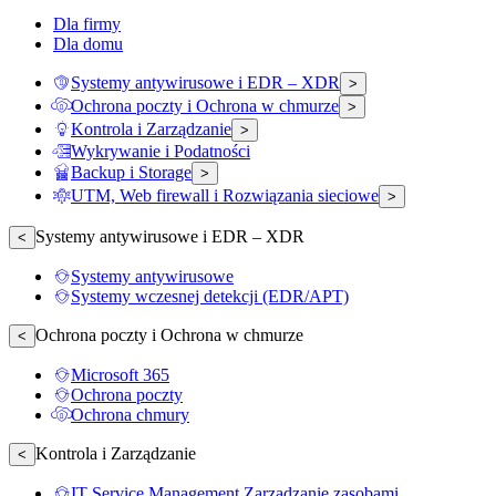
Dla firmy
Dla domu
Systemy antywirusowe i EDR – XDR
>
Ochrona poczty i Ochrona w chmurze
>
Kontrola i Zarządzanie
>
Wykrywanie i Podatności
Backup i Storage
>
UTM, Web firewall i Rozwiązania sieciowe
>
Systemy antywirusowe i EDR – XDR
<
Systemy antywirusowe
Systemy wczesnej detekcji (EDR/APT)
Ochrona poczty i Ochrona w chmurze
<
Microsoft 365
Ochrona poczty
Ochrona chmury
Kontrola i Zarządzanie
<
IT Service Management Zarządzanie zasobami