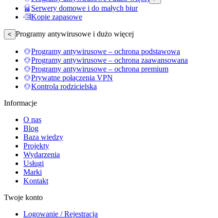
Serwery domowe i do małych biur
Kopie zapasowe
Programy antywirusowe i dużo więcej
<
Programy antywirusowe – ochrona podstawowa
Programy antywirusowe – ochrona zaawansowana
Programy antywirusowe – ochrona premium
Prywatne połączenia VPN
Kontrola rodzicielska
Informacje
O nas
Blog
Baza wiedzy
Projekty
Wydarzenia
Usługi
Marki
Kontakt
Twoje konto
Logowanie / Rejestracja