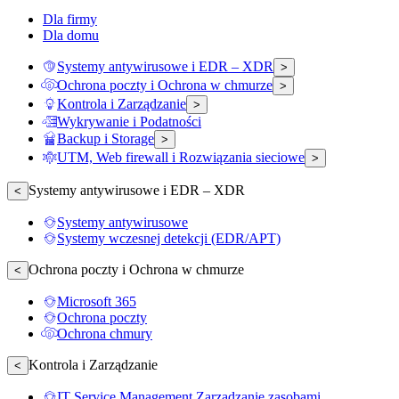
Dla firmy
Dla domu
Systemy antywirusowe i EDR – XDR
>
Ochrona poczty i Ochrona w chmurze
>
Kontrola i Zarządzanie
>
Wykrywanie i Podatności
Backup i Storage
>
UTM, Web firewall i Rozwiązania sieciowe
>
Systemy antywirusowe i EDR – XDR
<
Systemy antywirusowe
Systemy wczesnej detekcji (EDR/APT)
Ochrona poczty i Ochrona w chmurze
<
Microsoft 365
Ochrona poczty
Ochrona chmury
Kontrola i Zarządzanie
<
IT Service Management Zarządzanie zasobami