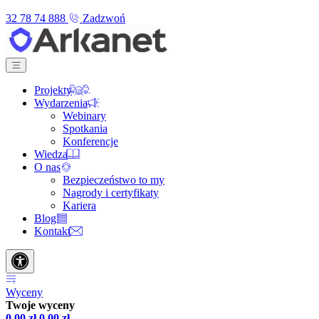
32 78 74 888
Zadzwoń
Projekty
Wydarzenia
Webinary
Spotkania
Konferencje
Wiedza
O nas
Bezpieczeństwo to my
Nagrody i certyfikaty
Kariera
Blog
Kontakt
Wyceny
Twoje wyceny
0,00
zł
0,00
zł