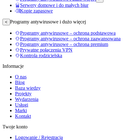
Serwery domowe i do małych biur
Kopie zapasowe
Programy antywirusowe i dużo więcej
<
Programy antywirusowe – ochrona podstawowa
Programy antywirusowe – ochrona zaawansowana
Programy antywirusowe – ochrona premium
Prywatne połączenia VPN
Kontrola rodzicielska
Informacje
O nas
Blog
Baza wiedzy
Projekty
Wydarzenia
Usługi
Marki
Kontakt
Twoje konto
Logowanie / Rejestracja