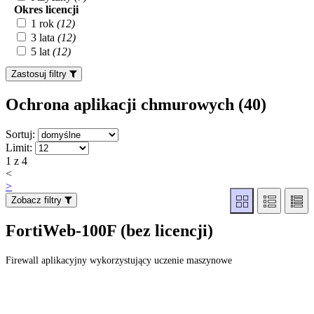
Okres licencji
1 rok
(12)
3 lata
(12)
5 lat
(12)
Zastosuj filtry
Ochrona aplikacji chmurowych (40
)
Sortuj:
Limit:
1 z 4
<
>
Zobacz filtry
FortiWeb-100F (bez licencji)
Firewall aplikacyjny wykorzystujący uczenie maszynowe