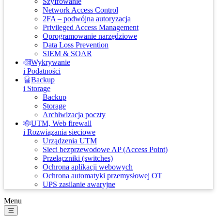
Szyfrowanie
Network Access Control
2FA – podwójna autoryzacja
Privileged Access Management
Oprogramowanie narzędziowe
Data Loss Prevention
SIEM & SOAR
Wykrywanie
i Podatności
Backup
i Storage
Backup
Storage
Archiwizacja poczty
UTM, Web firewall
i Rozwiązania sieciowe
Urządzenia UTM
Sieci bezprzewodowe AP (Access Point)
Przełączniki (switches)
Ochrona aplikacji webowych
Ochrona automatyki przemysłowej OT
UPS zasilanie awaryjne
Menu