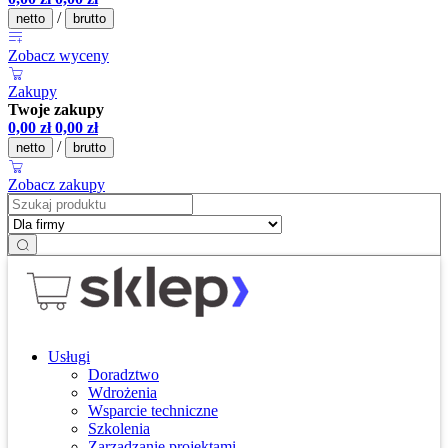
/
netto
brutto
Zobacz wyceny
Zakupy
Twoje zakupy
0,00
zł
0,00
zł
/
netto
brutto
Zobacz zakupy
Usługi
Doradztwo
Wdrożenia
Wsparcie techniczne
Szkolenia
Zarządzanie projektami