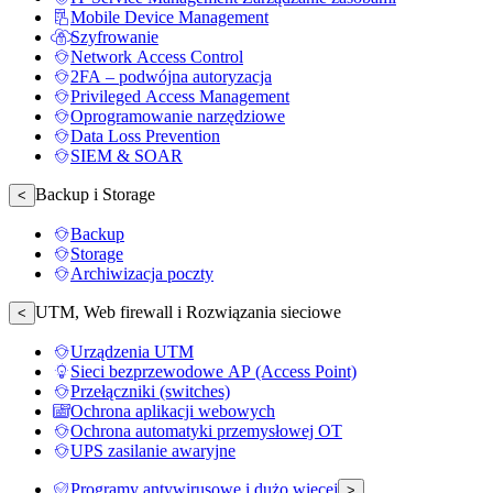
Mobile Device Management
Szyfrowanie
Network Access Control
2FA – podwójna autoryzacja
Privileged Access Management
Oprogramowanie narzędziowe
Data Loss Prevention
SIEM & SOAR
Backup i Storage
<
Backup
Storage
Archiwizacja poczty
UTM, Web firewall i Rozwiązania sieciowe
<
Urządzenia UTM
Sieci bezprzewodowe AP (Access Point)
Przełączniki (switches)
Ochrona aplikacji webowych
Ochrona automatyki przemysłowej OT
UPS zasilanie awaryjne
Programy antywirusowe i dużo więcej
>