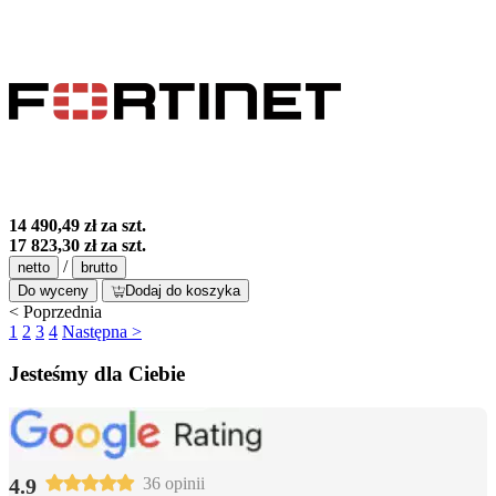
14 490,49 zł
za szt.
17 823,30 zł
za szt.
/
netto
brutto
Do wyceny
Dodaj do koszyka
< Poprzednia
1
2
3
4
Następna >
Jesteśmy dla Ciebie
4.9
36 opinii