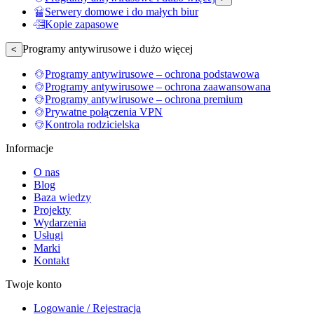
Serwery domowe i do małych biur
Kopie zapasowe
Programy antywirusowe i dużo więcej
<
Programy antywirusowe – ochrona podstawowa
Programy antywirusowe – ochrona zaawansowana
Programy antywirusowe – ochrona premium
Prywatne połączenia VPN
Kontrola rodzicielska
Informacje
O nas
Blog
Baza wiedzy
Projekty
Wydarzenia
Usługi
Marki
Kontakt
Twoje konto
Logowanie / Rejestracja