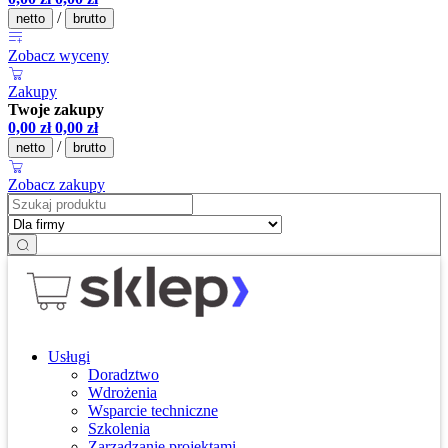
/
netto
brutto
Zobacz wyceny
Zakupy
Twoje zakupy
0,00
zł
0,00
zł
/
netto
brutto
Zobacz zakupy
Usługi
Doradztwo
Wdrożenia
Wsparcie techniczne
Szkolenia
Zarządzanie projektami