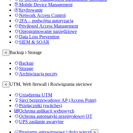
Mobile Device Management
Szyfrowanie
Network Access Control
2FA – podwójna autoryzacja
Privileged Access Management
Oprogramowanie narzędziowe
Data Loss Prevention
SIEM & SOAR
Backup i Storage
<
Backup
Storage
Archiwizacja poczty
UTM, Web firewall i Rozwiązania sieciowe
<
Urządzenia UTM
Sieci bezprzewodowe AP (Access Point)
Przełączniki (switches)
Ochrona aplikacji webowych
Ochrona automatyki przemysłowej OT
UPS zasilanie awaryjne
Programy antywirusowe i dużo więcej
>