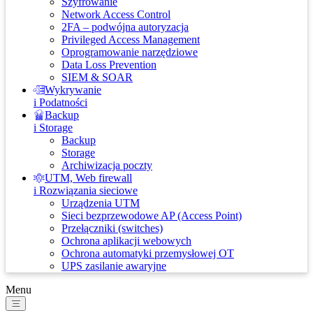
Szyfrowanie
Network Access Control
2FA – podwójna autoryzacja
Privileged Access Management
Oprogramowanie narzędziowe
Data Loss Prevention
SIEM & SOAR
Wykrywanie
i Podatności
Backup
i Storage
Backup
Storage
Archiwizacja poczty
UTM, Web firewall
i Rozwiązania sieciowe
Urządzenia UTM
Sieci bezprzewodowe AP (Access Point)
Przełączniki (switches)
Ochrona aplikacji webowych
Ochrona automatyki przemysłowej OT
UPS zasilanie awaryjne
Menu