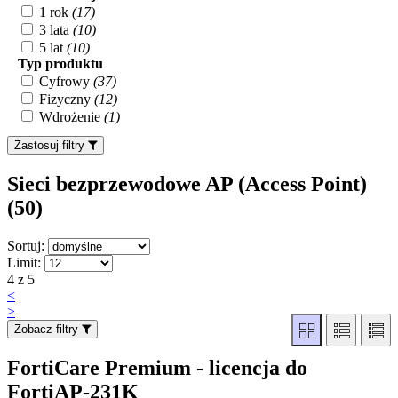
1 rok
(17)
3 lata
(10)
5 lat
(10)
Typ produktu
Cyfrowy
(37)
Fizyczny
(12)
Wdrożenie
(1)
Zastosuj filtry
Sieci bezprzewodowe AP (Access Point)
(50
)
Sortuj:
Limit:
4 z 5
<
>
Zobacz filtry
FortiCare Premium - licencja do
FortiAP-231K