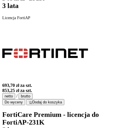
3 lata
Licencja FortiAP
693,70 zł
za szt.
853,25 zł
za szt.
/
netto
brutto
Do wyceny
Dodaj do koszyka
FortiCare Premium - licencja do
FortiAP-231K