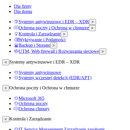
Dla firmy
Dla domu
Systemy antywirusowe i EDR – XDR
>
Ochrona poczty i Ochrona w chmurze
>
Kontrola i Zarządzanie
>
Wykrywanie i Podatności
Backup i Storage
>
UTM, Web firewall i Rozwiązania sieciowe
>
Systemy antywirusowe i EDR – XDR
<
Systemy antywirusowe
Systemy wczesnej detekcji (EDR/APT)
Ochrona poczty i Ochrona w chmurze
<
Microsoft 365
Ochrona poczty
Ochrona chmury
Kontrola i Zarządzanie
<
IT Service Management Zarządzanie zasobami