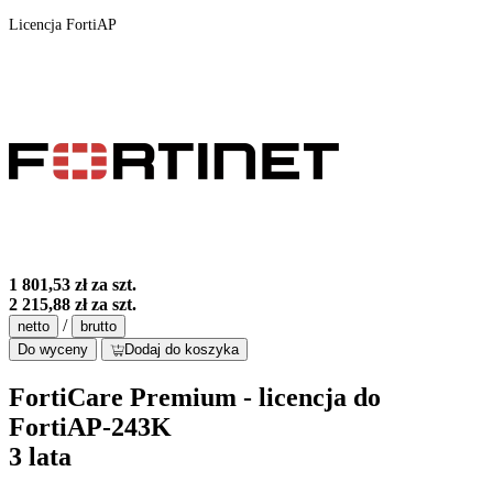
Licencja FortiAP
1 801,53 zł
za szt.
2 215,88 zł
za szt.
/
netto
brutto
Do wyceny
Dodaj do koszyka
FortiCare Premium - licencja do
FortiAP-243K
3 lata