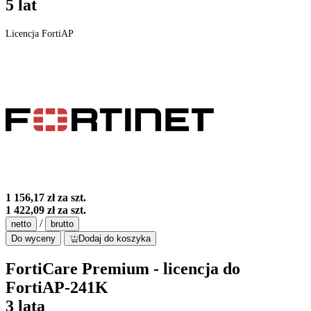
5 lat
Licencja FortiAP
1 156,17 zł
za szt.
1 422,09 zł
za szt.
/
netto
brutto
Do wyceny
Dodaj do koszyka
FortiCare Premium - licencja do
FortiAP-241K
3 lata