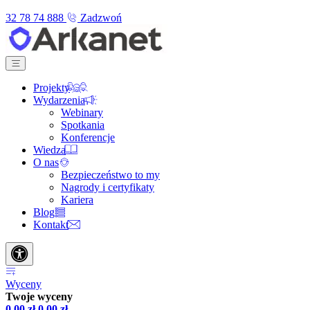
32 78 74 888
Zadzwoń
Projekty
Wydarzenia
Webinary
Spotkania
Konferencje
Wiedza
O nas
Bezpieczeństwo to my
Nagrody i certyfikaty
Kariera
Blog
Kontakt
Wyceny
Twoje wyceny
0,00
zł
0,00
zł