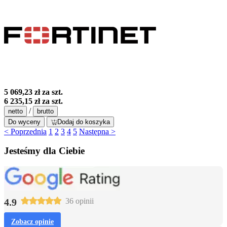
5 069,23 zł
za szt.
6 235,15 zł
za szt.
/
netto
brutto
Do wyceny
Dodaj do koszyka
< Poprzednia
1
2
3
4
5
Następna >
Jesteśmy dla Ciebie
4.9
36 opinii
Zobacz opinie