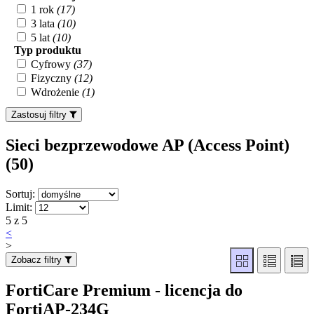
1 rok
(17)
3 lata
(10)
5 lat
(10)
Typ produktu
Cyfrowy
(37)
Fizyczny
(12)
Wdrożenie
(1)
Zastosuj filtry
Sieci bezprzewodowe AP (Access Point)
(50
)
Sortuj:
Limit:
5 z 5
<
>
Zobacz filtry
FortiCare Premium - licencja do
FortiAP-234G