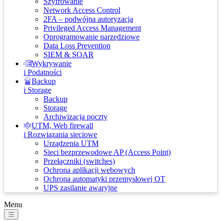
Szyfrowanie
Network Access Control
2FA – podwójna autoryzacja
Privileged Access Management
Oprogramowanie narzędziowe
Data Loss Prevention
SIEM & SOAR
Wykrywanie
i Podatności
Backup
i Storage
Backup
Storage
Archiwizacja poczty
UTM, Web firewall
i Rozwiązania sieciowe
Urządzenia UTM
Sieci bezprzewodowe AP (Access Point)
Przełączniki (switches)
Ochrona aplikacji webowych
Ochrona automatyki przemysłowej OT
UPS zasilanie awaryjne
Menu