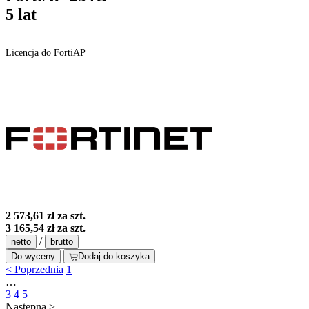
5 lat
Licencja do FortiAP
2 573,61 zł
za szt.
3 165,54 zł
za szt.
/
netto
brutto
Do wyceny
Dodaj do koszyka
< Poprzednia
1
…
3
4
5
Następna >