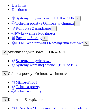
Dla firmy
Dla domu
Systemy antywirusowe i EDR – XDR
>
Ochrona poczty i Ochrona w chmurze
>
Kontrola i Zarządzanie
>
Wykrywanie i Podatności
Backup i Storage
>
UTM, Web firewall i Rozwiązania sieciowe
>
Systemy antywirusowe i EDR – XDR
<
Systemy antywirusowe
Systemy wczesnej detekcji (EDR/APT)
Ochrona poczty i Ochrona w chmurze
<
Microsoft 365
Ochrona poczty
Ochrona chmury
Kontrola i Zarządzanie
<
IT Service Management Zarządzanie zasobami