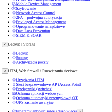
Mobile Device Management
Szyfrowanie
Network Access Control
2FA – podwójna autoryzacja
Privileged Access Management
Oprogramowanie narzędziowe
Data Loss Prevention
SIEM & SOAR
Backup i Storage
<
Backup
Storage
Archiwizacja poczty
UTM, Web firewall i Rozwiązania sieciowe
<
Urządzenia UTM
Sieci bezprzewodowe AP (Access Point)
Przełączniki (switches)
Ochrona aplikacji webowych
Ochrona automatyki przemysłowej OT
UPS zasilanie awaryjne
Programy antywirusowe i dużo więcej
>