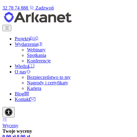
32 78 74 888
Zadzwoń
Projekty
Wydarzenia
Webinary
Spotkania
Konferencje
Wiedza
O nas
Bezpieczeństwo to my
Nagrody i certyfikaty
Kariera
Blog
Kontakt
Wyceny
Twoje wyceny
0,00
zł
0,00
zł