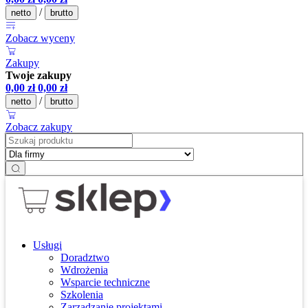
/
netto
brutto
Zobacz wyceny
Zakupy
Twoje zakupy
0,00
zł
0,00
zł
/
netto
brutto
Zobacz zakupy
Usługi
Doradztwo
Wdrożenia
Wsparcie techniczne
Szkolenia
Zarządzanie projektami