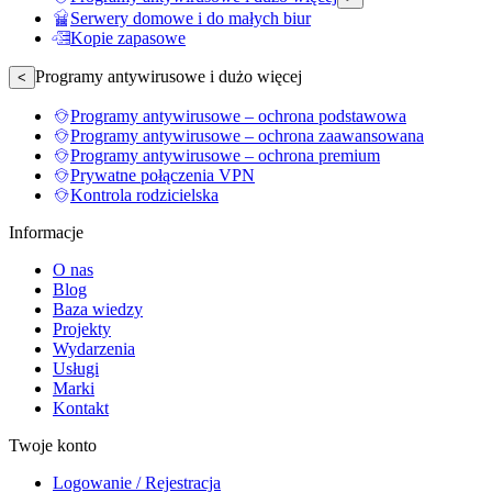
Serwery domowe i do małych biur
Kopie zapasowe
Programy antywirusowe i dużo więcej
<
Programy antywirusowe – ochrona podstawowa
Programy antywirusowe – ochrona zaawansowana
Programy antywirusowe – ochrona premium
Prywatne połączenia VPN
Kontrola rodzicielska
Informacje
O nas
Blog
Baza wiedzy
Projekty
Wydarzenia
Usługi
Marki
Kontakt
Twoje konto
Logowanie / Rejestracja