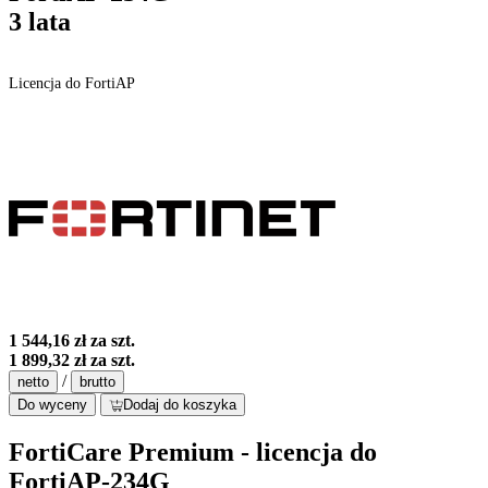
3 lata
Licencja do FortiAP
1 544,16 zł
za szt.
1 899,32 zł
za szt.
/
netto
brutto
Do wyceny
Dodaj do koszyka
FortiCare Premium - licencja do
FortiAP-234G