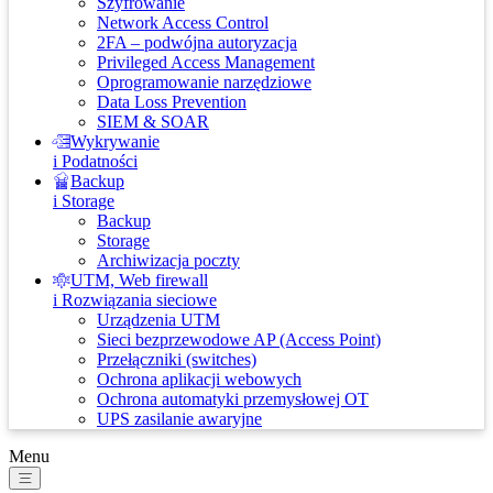
Szyfrowanie
Network Access Control
2FA – podwójna autoryzacja
Privileged Access Management
Oprogramowanie narzędziowe
Data Loss Prevention
SIEM & SOAR
Wykrywanie
i Podatności
Backup
i Storage
Backup
Storage
Archiwizacja poczty
UTM, Web firewall
i Rozwiązania sieciowe
Urządzenia UTM
Sieci bezprzewodowe AP (Access Point)
Przełączniki (switches)
Ochrona aplikacji webowych
Ochrona automatyki przemysłowej OT
UPS zasilanie awaryjne
Menu