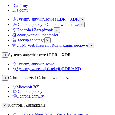
Dla firmy
Dla domu
Systemy antywirusowe i EDR – XDR
>
Ochrona poczty i Ochrona w chmurze
>
Kontrola i Zarządzanie
>
Wykrywanie i Podatności
Backup i Storage
>
UTM, Web firewall i Rozwiązania sieciowe
>
Systemy antywirusowe i EDR – XDR
<
Systemy antywirusowe
Systemy wczesnej detekcji (EDR/APT)
Ochrona poczty i Ochrona w chmurze
<
Microsoft 365
Ochrona poczty
Ochrona chmury
Kontrola i Zarządzanie
<
IT Service Management Zarządzanie zasobami