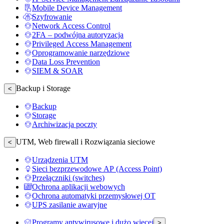
Mobile Device Management
Szyfrowanie
Network Access Control
2FA – podwójna autoryzacja
Privileged Access Management
Oprogramowanie narzędziowe
Data Loss Prevention
SIEM & SOAR
Backup i Storage
<
Backup
Storage
Archiwizacja poczty
UTM, Web firewall i Rozwiązania sieciowe
<
Urządzenia UTM
Sieci bezprzewodowe AP (Access Point)
Przełączniki (switches)
Ochrona aplikacji webowych
Ochrona automatyki przemysłowej OT
UPS zasilanie awaryjne
Programy antywirusowe i dużo więcej
>