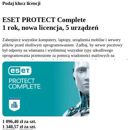
Podaj klucz licencji
ESET PROTECT Complete
1 rok, nowa licencja, 5 urządzeń
Zabezpiecz wszystkie komputery, laptopy, urządzenia mobilne i serwery
plików przed złośliwym oprogramowaniem. Zadbaj, by serwer pocztowy
był odporny na włamania i wyeliminuj wszystkie typy szkodliwego
oprogramowania przenoszone za pomocą wiadomości mailowych na
poziomie serwera korzystając dodatkowo z bezpiecznej chmury producenta i
szyfrując dyski. Zarządzaj wszystkim z chmurowej konsoli ESET
PROTECT CLOUD.
1 096,40 zł
za szt.
1 348,57 zł
za szt.