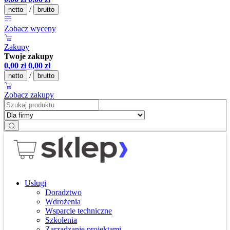
/
netto
brutto
Zobacz wyceny
Zakupy
Twoje zakupy
0,00
zł
0,00
zł
/
netto
brutto
Zobacz zakupy
Usługi
Doradztwo
Wdrożenia
Wsparcie techniczne
Szkolenia
Zarządzanie projektami