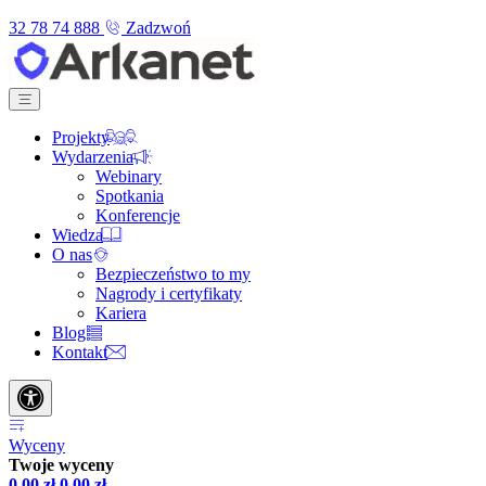
32 78 74 888
Zadzwoń
Projekty
Wydarzenia
Webinary
Spotkania
Konferencje
Wiedza
O nas
Bezpieczeństwo to my
Nagrody i certyfikaty
Kariera
Blog
Kontakt
Wyceny
Twoje wyceny
0,00
zł
0,00
zł