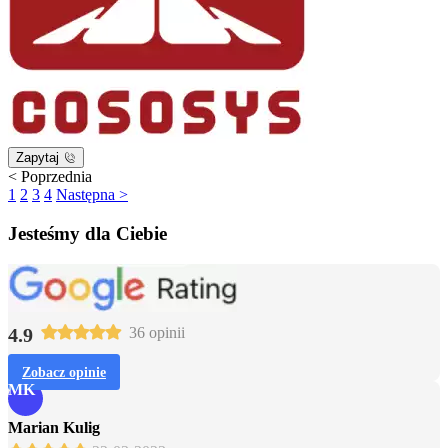
Zapytaj
< Poprzednia
1
2
3
4
Następna >
Jesteśmy dla Ciebie
4.9
36 opinii
Zobacz opinie
MK
Marian Kulig