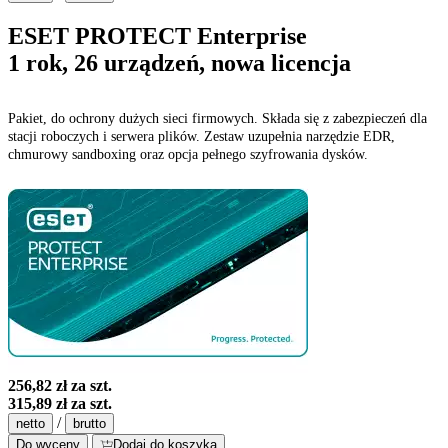
ESET PROTECT Enterprise
1 rok, 26 urządzeń, nowa licencja
Pakiet, do ochrony dużych sieci firmowych. Składa się z zabezpieczeń dla
stacji roboczych i serwera plików. Zestaw uzupełnia narzędzie EDR,
chmurowy sandboxing oraz opcja pełnego szyfrowania dysków.
256,82 zł
za szt.
315,89 zł
za szt.
/
netto
brutto
Do wyceny
Dodaj do koszyka