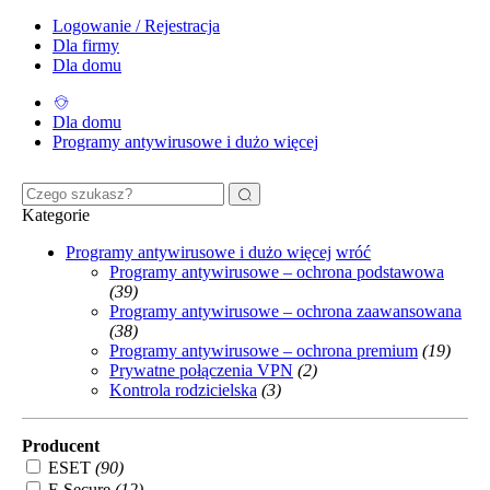
Logowanie / Rejestracja
Dla firmy
Dla domu
Dla domu
Programy antywirusowe i dużo więcej
Kategorie
Programy antywirusowe i dużo więcej
wróć
Programy antywirusowe – ochrona podstawowa
(39)
Programy antywirusowe – ochrona zaawansowana
(38)
Programy antywirusowe – ochrona premium
(19)
Prywatne połączenia VPN
(2)
Kontrola rodzicielska
(3)
Producent
ESET
(90)
F-Secure
(12)