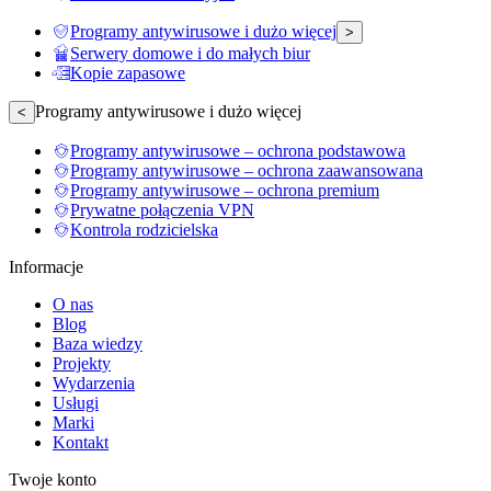
Programy antywirusowe i dużo więcej
>
Serwery domowe i do małych biur
Kopie zapasowe
Programy antywirusowe i dużo więcej
<
Programy antywirusowe – ochrona podstawowa
Programy antywirusowe – ochrona zaawansowana
Programy antywirusowe – ochrona premium
Prywatne połączenia VPN
Kontrola rodzicielska
Informacje
O nas
Blog
Baza wiedzy
Projekty
Wydarzenia
Usługi
Marki
Kontakt
Twoje konto