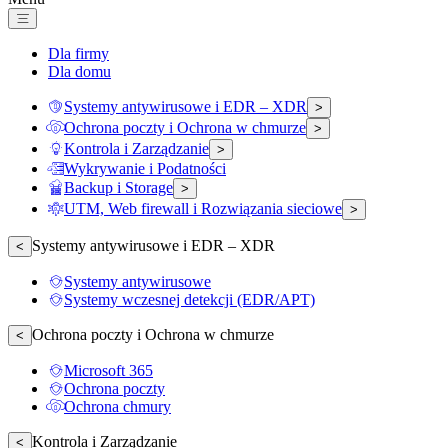
Dla firmy
Dla domu
Systemy antywirusowe i EDR – XDR
>
Ochrona poczty i Ochrona w chmurze
>
Kontrola i Zarządzanie
>
Wykrywanie i Podatności
Backup i Storage
>
UTM, Web firewall i Rozwiązania sieciowe
>
Systemy antywirusowe i EDR – XDR
<
Systemy antywirusowe
Systemy wczesnej detekcji (EDR/APT)
Ochrona poczty i Ochrona w chmurze
<
Microsoft 365
Ochrona poczty
Ochrona chmury
Kontrola i Zarządzanie
<