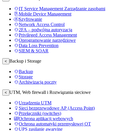
IT Service Management Zarządzanie zasobami
Mobile Device Management
Szyfrowanie
Network Access Control
2FA – podwójna autoryzacja
Privileged Access Management
Oprogramowanie narzędziowe
Data Loss Prevention
SIEM & SOAR
Backup i Storage
<
Backup
Storage
Archiwizacja poczty
UTM, Web firewall i Rozwiązania sieciowe
<
Urządzenia UTM
Sieci bezprzewodowe AP (Access Point)
Przełączniki (switches)
Ochrona aplikacji webowych
Ochrona automatyki przemysłowej OT
UPS zasilanie awaryjne