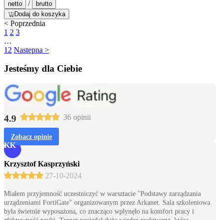
/
netto
brutto
Dodaj do koszyka
< Poprzednia
1
2
3
…
12
Następna >
Jesteśmy dla Ciebie
4.9
36 opinii
Zobacz opinie
KK
Krzysztof Kasprzyński
27-10-2024
Miałem przyjemność uczestniczyć w warsztacie "Podstawy zarządzania
urządzeniami FortiGate" organizowanym przez Arkanet. Sala szkoleniowa
była świetnie wyposażona, co znacząco wpłynęło na komfort pracy i