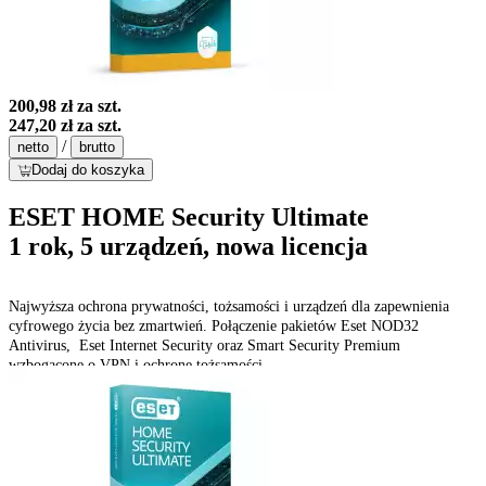
200,98 zł
za szt.
247,20 zł
za szt.
/
netto
brutto
Dodaj do koszyka
ESET HOME Security Ultimate
1 rok, 5 urządzeń, nowa licencja
Najwyższa ochrona prywatności, tożsamości i urządzeń dla zapewnienia
cyfrowego życia bez zmartwień. Połączenie pakietów Eset NOD32
Antivirus, Eset Internet Security oraz Smart Security Premium
wzbogacone o VPN i ochronę tożsamości.