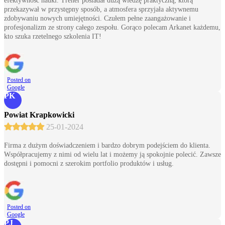
efektywność nauki. Trener posiadał dużą wiedzę praktyczną, którą
przekazywał w przystępny sposób, a atmosfera sprzyjała aktywnemu
zdobywaniu nowych umiejętności. Czułem pełne zaangażowanie i
profesjonalizm ze strony całego zespołu. Gorąco polecam Arkanet każdemu,
kto szuka rzetelnego szkolenia IT!
Posted on
Google
PK
Powiat Krapkowicki
25-01-2024
Firma z dużym doświadczeniem i bardzo dobrym podejściem do klienta.
Współpracujemy z nimi od wielu lat i możemy ją spokojnie polecić. Zawsze
dostępni i pomocni z szerokim portfolio produktów i usług.
Posted on
Google
PJ