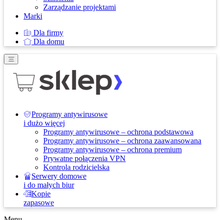
Zarządzanie projektami
Marki
Dla firmy
Dla domu
Programy antywirusowe
i dużo więcej
Programy antywirusowe – ochrona podstawowa
Programy antywirusowe – ochrona zaawansowana
Programy antywirusowe – ochrona premium
Prywatne połączenia VPN
Kontrola rodzicielska
Serwery domowe
i do małych biur
Kopie
zapasowe
Menu