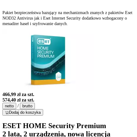
Pakiet bezpieczeństwa bazujący na mechanizmach znanych z pakietów Eset
NOD32 Antivirus jak i Eset Internet Security dodatkowo wzbogacony o
menadżer haseł i szyfrowanie danych.
466,99 zł
za szt.
574,40 zł
za szt.
/
netto
brutto
Dodaj do koszyka
ESET HOME Security Premium
2 lata, 2 urządzenia, nowa licencja