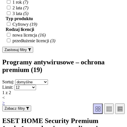
1 rok
(7)
2 lata
(7)
3 lata
(5)
Typ produktu
Cyfrowy
(19)
Rodzaj licencji
nowa licencja
(16)
przedłużenie licencji
(3)
Zastosuj filtry
Programy antywirusowe – ochrona
premium (19
)
Sortuj:
Limit:
1 z 2
<
>
Zobacz filtry
ESET HOME Security Premium