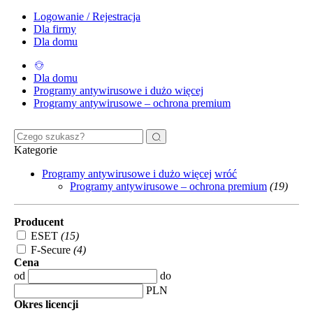
Logowanie / Rejestracja
Dla firmy
Dla domu
Dla domu
Programy antywirusowe i dużo więcej
Programy antywirusowe – ochrona premium
Kategorie
Programy antywirusowe i dużo więcej
wróć
Programy antywirusowe – ochrona premium
(19)
Producent
ESET
(15)
F-Secure
(4)
Cena
od
do
PLN
Okres licencji