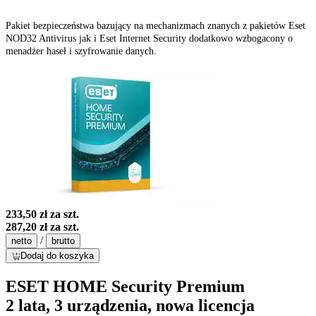
Pakiet bezpieczeństwa bazujący na mechanizmach znanych z pakietów Eset
NOD32 Antivirus jak i Eset Internet Security dodatkowo wzbogacony o
menadżer haseł i szyfrowanie danych.
233,50 zł
za szt.
287,20 zł
za szt.
/
netto
brutto
Dodaj do koszyka
ESET HOME Security Premium
2 lata, 3 urządzenia, nowa licencja