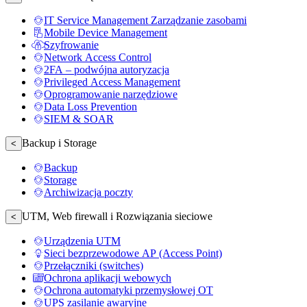
IT Service Management Zarządzanie zasobami
Mobile Device Management
Szyfrowanie
Network Access Control
2FA – podwójna autoryzacja
Privileged Access Management
Oprogramowanie narzędziowe
Data Loss Prevention
SIEM & SOAR
Backup i Storage
<
Backup
Storage
Archiwizacja poczty
UTM, Web firewall i Rozwiązania sieciowe
<
Urządzenia UTM
Sieci bezprzewodowe AP (Access Point)
Przełączniki (switches)
Ochrona aplikacji webowych
Ochrona automatyki przemysłowej OT
UPS zasilanie awaryjne