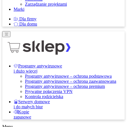
Zarządzanie projektami
Marki
Dla firmy
Dla domu
Programy antywirusowe
i dużo więcej
Programy antywirusowe – ochrona podstawowa
Programy antywirusowe – ochrona zaawansowana
Programy antywirusowe – ochrona premium
Prywatne połączenia VPN
Kontrola rodzicielska
Serwery domowe
i do małych biur
Kopie
zapasowe
Menu