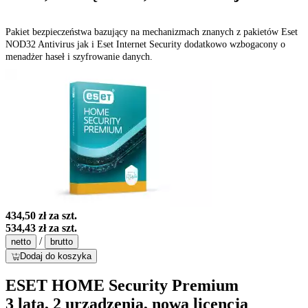
Pakiet bezpieczeństwa bazujący na mechanizmach znanych z pakietów Eset
NOD32 Antivirus jak i Eset Internet Security dodatkowo wzbogacony o
menadżer haseł i szyfrowanie danych.
434,50 zł
za szt.
534,43 zł
za szt.
/
netto
brutto
Dodaj do koszyka
ESET HOME Security Premium
3 lata, 2 urządzenia, nowa licencja