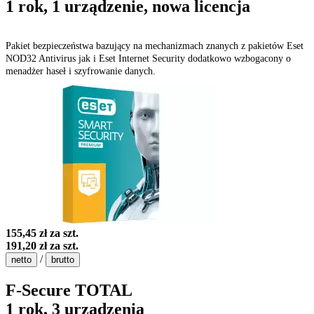
1 rok, 1 urządzenie, nowa licencja
Pakiet bezpieczeństwa bazujący na mechanizmach znanych z pakietów Eset
NOD32 Antivirus jak i Eset Internet Security dodatkowo wzbogacony o
menadżer haseł i szyfrowanie danych.
155,45 zł
za szt.
191,20 zł
za szt.
/
netto
brutto
F-Secure TOTAL
1 rok, 3 urządzenia