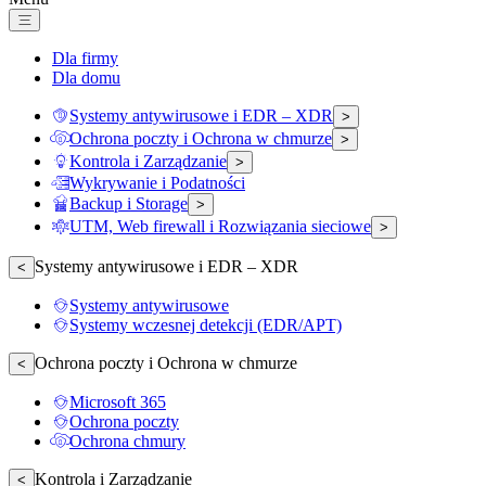
Dla firmy
Dla domu
Systemy antywirusowe i EDR – XDR
>
Ochrona poczty i Ochrona w chmurze
>
Kontrola i Zarządzanie
>
Wykrywanie i Podatności
Backup i Storage
>
UTM, Web firewall i Rozwiązania sieciowe
>
Systemy antywirusowe i EDR – XDR
<
Systemy antywirusowe
Systemy wczesnej detekcji (EDR/APT)
Ochrona poczty i Ochrona w chmurze
<
Microsoft 365
Ochrona poczty
Ochrona chmury
Kontrola i Zarządzanie
<