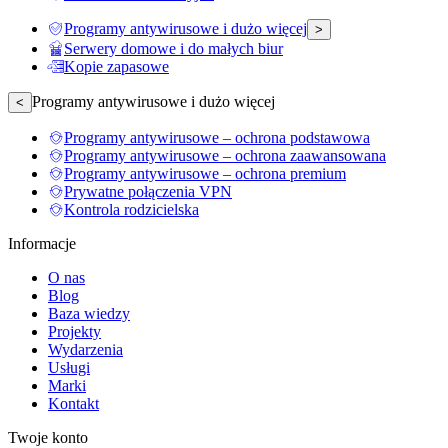
Programy antywirusowe i dużo więcej
>
Serwery domowe i do małych biur
Kopie zapasowe
Programy antywirusowe i dużo więcej
<
Programy antywirusowe – ochrona podstawowa
Programy antywirusowe – ochrona zaawansowana
Programy antywirusowe – ochrona premium
Prywatne połączenia VPN
Kontrola rodzicielska
Informacje
O nas
Blog
Baza wiedzy
Projekty
Wydarzenia
Usługi
Marki
Kontakt
Twoje konto