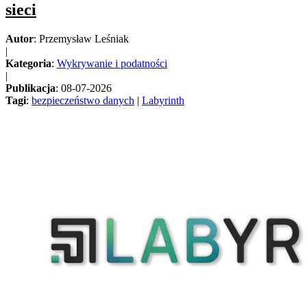
sieci
Autor
: Przemysław Leśniak
|
Kategoria
:
Wykrywanie i podatności
|
Publikacja
: 08-07-2026
Tagi
:
bezpieczeństwo danych
|
Labyrinth