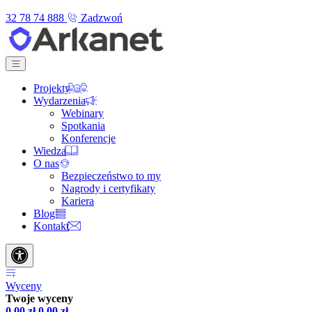
32 78 74 888
Zadzwoń
Projekty
Wydarzenia
Webinary
Spotkania
Konferencje
Wiedza
O nas
Bezpieczeństwo to my
Nagrody i certyfikaty
Kariera
Blog
Kontakt
Wyceny
Twoje wyceny
0,00
zł
0,00
zł