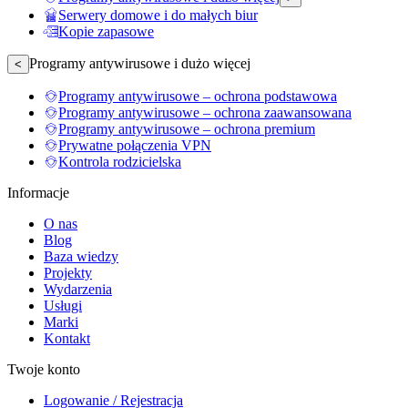
Serwery domowe i do małych biur
Kopie zapasowe
Programy antywirusowe i dużo więcej
<
Programy antywirusowe – ochrona podstawowa
Programy antywirusowe – ochrona zaawansowana
Programy antywirusowe – ochrona premium
Prywatne połączenia VPN
Kontrola rodzicielska
Informacje
O nas
Blog
Baza wiedzy
Projekty
Wydarzenia
Usługi
Marki
Kontakt
Twoje konto
Logowanie / Rejestracja