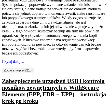
posiadanie kopii zapasowej gwarantuje pełne bezpieczeństwo.
System pokazuje poprawnie wykonane zadanie, administrator widzi
zielony status, a dane trafiają na serwer lub do chmury. Problem
pojawia się jednak dopiero w momencie awarii, ataku ransomware
lub przypadkowego usunięcia plików. Wtedy często okazuje się,
że kopia zapasowa danych wprawdzie istnieje, ale jest
niekompletna, uszkodzona lub jej odtworzenie zajmuje zbyt dużo
czasu. Z tego powodu skuteczny backup dla firm nie powinien
ograniczać się wyłącznie do automatycznego tworzenia kopii
zapasowych. Kluczowe znaczenie ma regularna weryfikacja
ich poprawności oraz pewność, że odzyskiwanie danych będzie
możliwe szybko i bezproblemowo wtedy, gdy firma naprawdę
będzie ich potrzebować.
Czytaj dalej…
Zobacz więcej (218)
Zabezpieczenie urządzeń USB i kontrola
nośników zewnętrznych w WithSecure
Elements (EPP, EDR + EPP) – instrukcja
krok po kroku