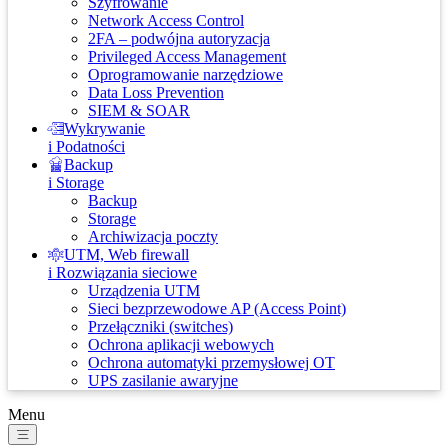
Szyfrowanie
Network Access Control
2FA – podwójna autoryzacja
Privileged Access Management
Oprogramowanie narzędziowe
Data Loss Prevention
SIEM & SOAR
Wykrywanie
i Podatności
Backup
i Storage
Backup
Storage
Archiwizacja poczty
UTM, Web firewall
i Rozwiązania sieciowe
Urządzenia UTM
Sieci bezprzewodowe AP (Access Point)
Przełączniki (switches)
Ochrona aplikacji webowych
Ochrona automatyki przemysłowej OT
UPS zasilanie awaryjne
Menu