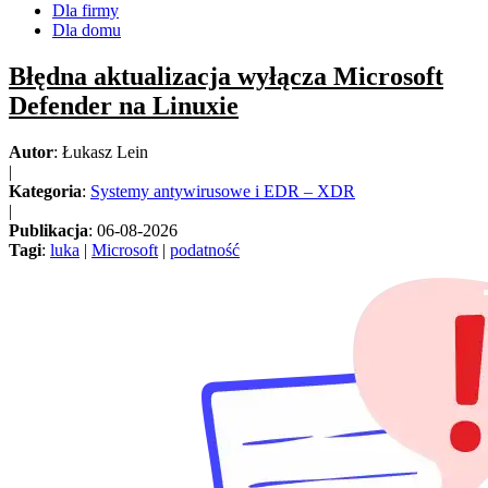
Dla firmy
Dla domu
Błędna aktualizacja wyłącza Microsoft
Defender na Linuxie
Autor
: Łukasz Lein
|
Kategoria
:
Systemy antywirusowe i EDR – XDR
|
Publikacja
: 06-08-2026
Tagi
:
luka
|
Microsoft
|
podatność