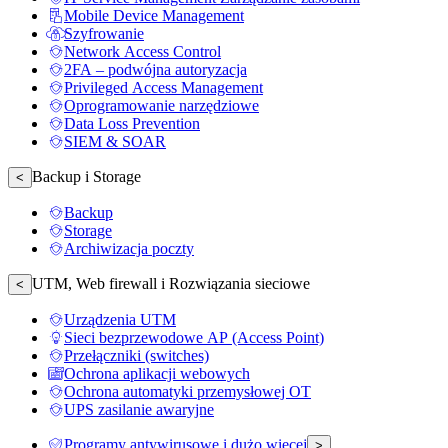
Mobile Device Management
Szyfrowanie
Network Access Control
2FA – podwójna autoryzacja
Privileged Access Management
Oprogramowanie narzędziowe
Data Loss Prevention
SIEM & SOAR
Backup i Storage
<
Backup
Storage
Archiwizacja poczty
UTM, Web firewall i Rozwiązania sieciowe
<
Urządzenia UTM
Sieci bezprzewodowe AP (Access Point)
Przełączniki (switches)
Ochrona aplikacji webowych
Ochrona automatyki przemysłowej OT
UPS zasilanie awaryjne
Programy antywirusowe i dużo więcej
>