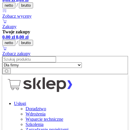
/
netto
brutto
Zobacz wyceny
Zakupy
Twoje zakupy
0,00
zł
0,00
zł
/
netto
brutto
Zobacz zakupy
Usługi
Doradztwo
Wdrożenia
Wsparcie techniczne
Szkolenia
Zarządzanie projektami