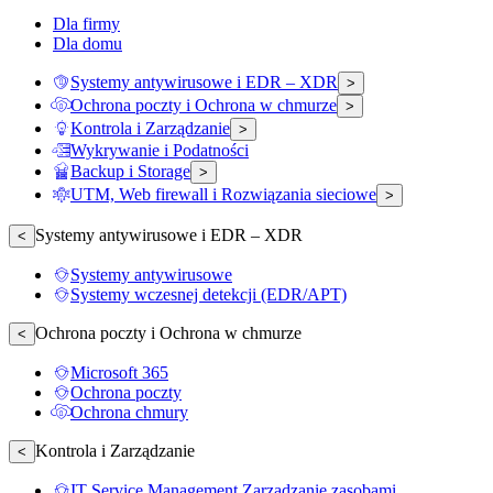
Dla firmy
Dla domu
Systemy antywirusowe i EDR – XDR
>
Ochrona poczty i Ochrona w chmurze
>
Kontrola i Zarządzanie
>
Wykrywanie i Podatności
Backup i Storage
>
UTM, Web firewall i Rozwiązania sieciowe
>
Systemy antywirusowe i EDR – XDR
<
Systemy antywirusowe
Systemy wczesnej detekcji (EDR/APT)
Ochrona poczty i Ochrona w chmurze
<
Microsoft 365
Ochrona poczty
Ochrona chmury
Kontrola i Zarządzanie
<
IT Service Management Zarządzanie zasobami