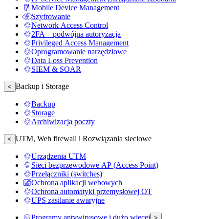
Mobile Device Management
Szyfrowanie
Network Access Control
2FA – podwójna autoryzacja
Privileged Access Management
Oprogramowanie narzędziowe
Data Loss Prevention
SIEM & SOAR
Backup i Storage
<
Backup
Storage
Archiwizacja poczty
UTM, Web firewall i Rozwiązania sieciowe
<
Urządzenia UTM
Sieci bezprzewodowe AP (Access Point)
Przełączniki (switches)
Ochrona aplikacji webowych
Ochrona automatyki przemysłowej OT
UPS zasilanie awaryjne
Programy antywirusowe i dużo więcej
>