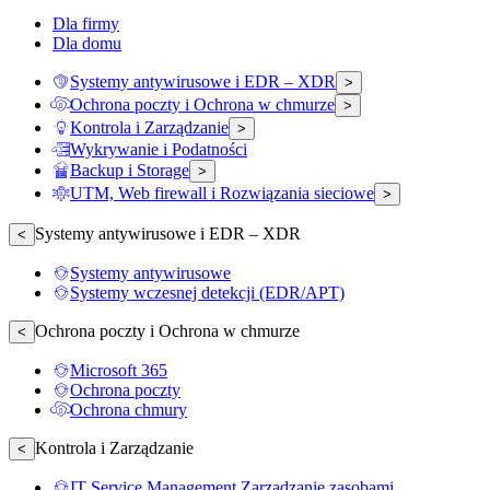
Dla firmy
Dla domu
Systemy antywirusowe i EDR – XDR
>
Ochrona poczty i Ochrona w chmurze
>
Kontrola i Zarządzanie
>
Wykrywanie i Podatności
Backup i Storage
>
UTM, Web firewall i Rozwiązania sieciowe
>
Systemy antywirusowe i EDR – XDR
<
Systemy antywirusowe
Systemy wczesnej detekcji (EDR/APT)
Ochrona poczty i Ochrona w chmurze
<
Microsoft 365
Ochrona poczty
Ochrona chmury
Kontrola i Zarządzanie
<
IT Service Management Zarządzanie zasobami