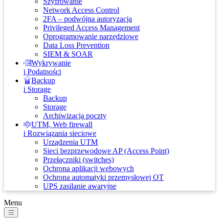
Szyfrowanie
Network Access Control
2FA – podwójna autoryzacja
Privileged Access Management
Oprogramowanie narzędziowe
Data Loss Prevention
SIEM & SOAR
Wykrywanie
i Podatności
Backup
i Storage
Backup
Storage
Archiwizacja poczty
UTM, Web firewall
i Rozwiązania sieciowe
Urządzenia UTM
Sieci bezprzewodowe AP (Access Point)
Przełączniki (switches)
Ochrona aplikacji webowych
Ochrona automatyki przemysłowej OT
UPS zasilanie awaryjne
Menu