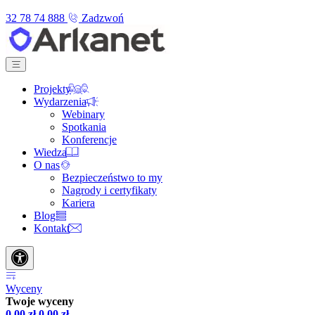
32 78 74 888
Zadzwoń
Projekty
Wydarzenia
Webinary
Spotkania
Konferencje
Wiedza
O nas
Bezpieczeństwo to my
Nagrody i certyfikaty
Kariera
Blog
Kontakt
Wyceny
Twoje wyceny
0,00
zł
0,00
zł