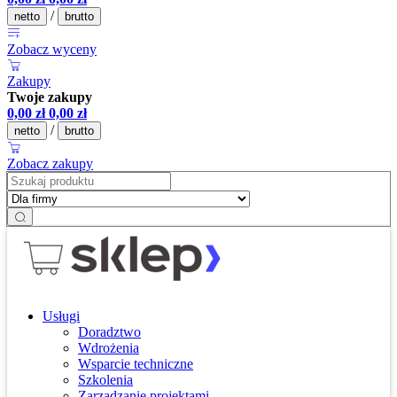
/
netto
brutto
Zobacz wyceny
Zakupy
Twoje zakupy
0,00
zł
0,00
zł
/
netto
brutto
Zobacz zakupy
Usługi
Doradztwo
Wdrożenia
Wsparcie techniczne
Szkolenia
Zarządzanie projektami