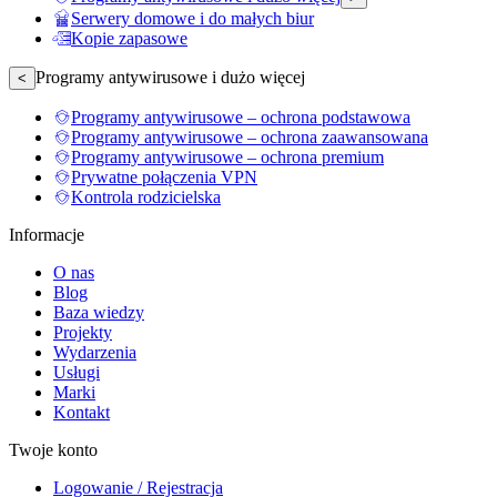
Serwery domowe i do małych biur
Kopie zapasowe
Programy antywirusowe i dużo więcej
<
Programy antywirusowe – ochrona podstawowa
Programy antywirusowe – ochrona zaawansowana
Programy antywirusowe – ochrona premium
Prywatne połączenia VPN
Kontrola rodzicielska
Informacje
O nas
Blog
Baza wiedzy
Projekty
Wydarzenia
Usługi
Marki
Kontakt
Twoje konto
Logowanie / Rejestracja