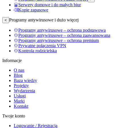
Serwery domowe i do małych biur
Kopie zapasowe
Programy antywirusowe i dużo więcej
<
Programy antywirusowe – ochrona podstawowa
Programy antywirusowe – ochrona zaawansowana
Programy antywirusowe – ochrona premium
Prywatne połączenia VPN
Kontrola rodzicielska
Informacje
O nas
Blog
Baza wiedzy
Projekty
Wydarzenia
Usługi
Marki
Kontakt
Twoje konto
Logowanie / Rejestracja