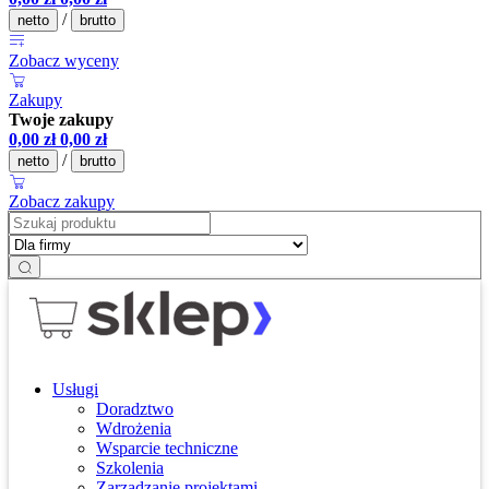
/
netto
brutto
Zobacz wyceny
Zakupy
Twoje zakupy
0,00
zł
0,00
zł
/
netto
brutto
Zobacz zakupy
Usługi
Doradztwo
Wdrożenia
Wsparcie techniczne
Szkolenia
Zarządzanie projektami