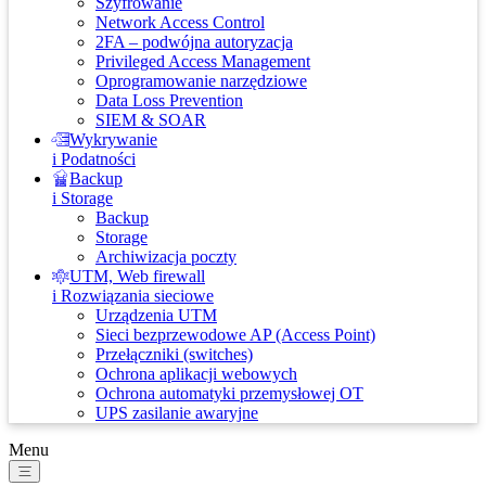
Szyfrowanie
Network Access Control
2FA – podwójna autoryzacja
Privileged Access Management
Oprogramowanie narzędziowe
Data Loss Prevention
SIEM & SOAR
Wykrywanie
i Podatności
Backup
i Storage
Backup
Storage
Archiwizacja poczty
UTM, Web firewall
i Rozwiązania sieciowe
Urządzenia UTM
Sieci bezprzewodowe AP (Access Point)
Przełączniki (switches)
Ochrona aplikacji webowych
Ochrona automatyki przemysłowej OT
UPS zasilanie awaryjne
Menu