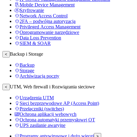
Mobile Device Management
Szyfrowanie
Network Access Control
2FA – podwójna autoryzacja
Privileged Access Management
Oprogramowanie narzędziowe
Data Loss Prevention
SIEM & SOAR
Backup i Storage
<
Backup
Storage
Archiwizacja poczty
UTM, Web firewall i Rozwiązania sieciowe
<
Urządzenia UTM
Sieci bezprzewodowe AP (Access Point)
Przełączniki (switches)
Ochrona aplikacji webowych
Ochrona automatyki przemysłowej OT
UPS zasilanie awaryjne
Programy antywirusowe i dużo więcej
>