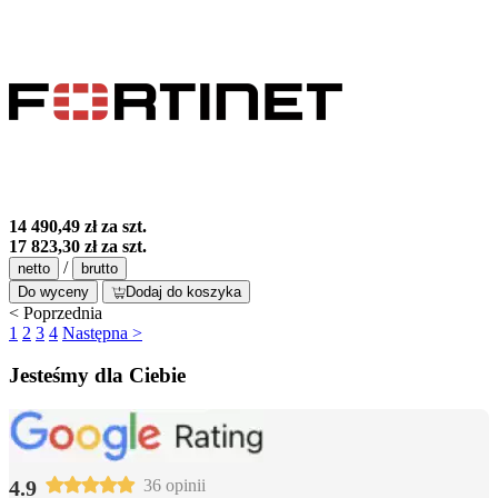
14 490,49 zł
za szt.
17 823,30 zł
za szt.
/
netto
brutto
Do wyceny
Dodaj do koszyka
< Poprzednia
1
2
3
4
Następna >
Jesteśmy dla Ciebie
4.9
36 opinii