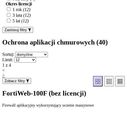
Okres licencji
1 rok
(12)
3 lata
(12)
5 lat
(12)
Zastosuj filtry
Ochrona aplikacji chmurowych (40
)
Sortuj:
Limit:
1 z 4
<
>
Zobacz filtry
FortiWeb-100F (bez licencji)
Firewall aplikacyjny wykorzystujący uczenie maszynowe