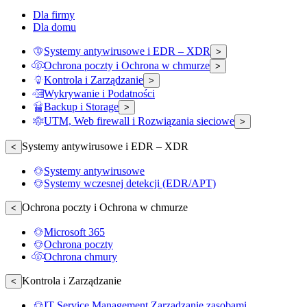
Dla firmy
Dla domu
Systemy antywirusowe i EDR – XDR
>
Ochrona poczty i Ochrona w chmurze
>
Kontrola i Zarządzanie
>
Wykrywanie i Podatności
Backup i Storage
>
UTM, Web firewall i Rozwiązania sieciowe
>
Systemy antywirusowe i EDR – XDR
<
Systemy antywirusowe
Systemy wczesnej detekcji (EDR/APT)
Ochrona poczty i Ochrona w chmurze
<
Microsoft 365
Ochrona poczty
Ochrona chmury
Kontrola i Zarządzanie
<
IT Service Management Zarządzanie zasobami