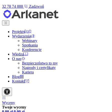
32 78 74 888
Zadzwoń
Projekty
Wydarzenia
Webinary
Spotkania
Konferencje
Wiedza
O nas
Bezpieczeństwo to my
Nagrody i certyfikaty
Kariera
Blog
Kontakt
Wyceny
Twoje wyceny
0,00
zł
0,00
zł