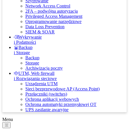
Szyfrowanie
Network Access Control
2FA – podwójna autoryzacja
Privileged Access Management
Oprogramowanie narzędziowe
Data Loss Prevention
SIEM & SOAR
Wykrywanie
i Podatności
Backup
i Storage
Backup
Storage
Archiwizacja poczty
UTM, Web firewall
i Rozwiązania sieciowe
Urządzenia UTM
Sieci bezprzewodowe AP (Access Point)
Przełączniki (switches)
Ochrona aplikacji webowych
Ochrona automatyki przemysłowej OT
UPS zasilanie awaryjne
Menu