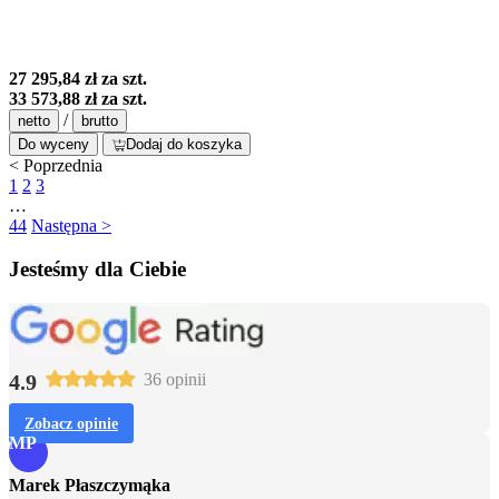
27 295,84 zł
za szt.
33 573,88 zł
za szt.
/
netto
brutto
Do wyceny
Dodaj do koszyka
< Poprzednia
1
2
3
…
44
Następna >
Jesteśmy dla Ciebie
4.9
36 opinii
Zobacz opinie
MP
Marek Płaszczymąka