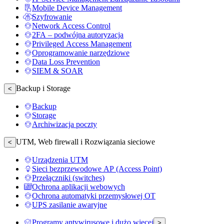
Mobile Device Management
Szyfrowanie
Network Access Control
2FA – podwójna autoryzacja
Privileged Access Management
Oprogramowanie narzędziowe
Data Loss Prevention
SIEM & SOAR
Backup i Storage
<
Backup
Storage
Archiwizacja poczty
UTM, Web firewall i Rozwiązania sieciowe
<
Urządzenia UTM
Sieci bezprzewodowe AP (Access Point)
Przełączniki (switches)
Ochrona aplikacji webowych
Ochrona automatyki przemysłowej OT
UPS zasilanie awaryjne
Programy antywirusowe i dużo więcej
>