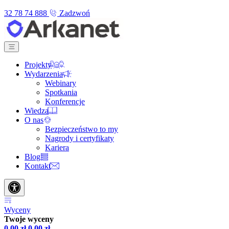
32 78 74 888
Zadzwoń
Projekty
Wydarzenia
Webinary
Spotkania
Konferencje
Wiedza
O nas
Bezpieczeństwo to my
Nagrody i certyfikaty
Kariera
Blog
Kontakt
Wyceny
Twoje wyceny
0,00
zł
0,00
zł