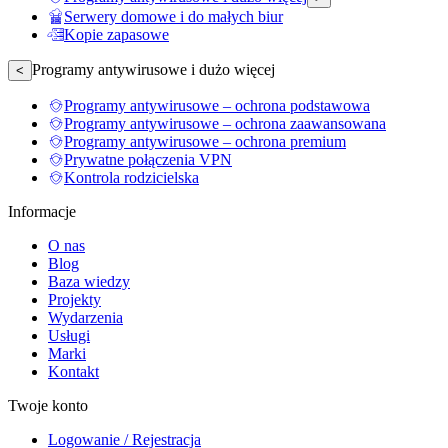
Serwery domowe i do małych biur
Kopie zapasowe
Programy antywirusowe i dużo więcej
<
Programy antywirusowe – ochrona podstawowa
Programy antywirusowe – ochrona zaawansowana
Programy antywirusowe – ochrona premium
Prywatne połączenia VPN
Kontrola rodzicielska
Informacje
O nas
Blog
Baza wiedzy
Projekty
Wydarzenia
Usługi
Marki
Kontakt
Twoje konto
Logowanie / Rejestracja