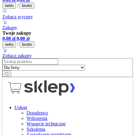
/
netto
brutto
Zobacz wyceny
Zakupy
Twoje zakupy
0,00
zł
0,00
zł
/
netto
brutto
Zobacz zakupy
Usługi
Doradztwo
Wdrożenia
Wsparcie techniczne
Szkolenia
Zarządzanie projektami