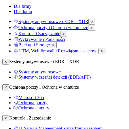
Dla firmy
Dla domu
Systemy antywirusowe i EDR – XDR
>
Ochrona poczty i Ochrona w chmurze
>
Kontrola i Zarządzanie
>
Wykrywanie i Podatności
Backup i Storage
>
UTM, Web firewall i Rozwiązania sieciowe
>
Systemy antywirusowe i EDR – XDR
<
Systemy antywirusowe
Systemy wczesnej detekcji (EDR/APT)
Ochrona poczty i Ochrona w chmurze
<
Microsoft 365
Ochrona poczty
Ochrona chmury
Kontrola i Zarządzanie
<
IT Service Management Zarządzanie zasobami