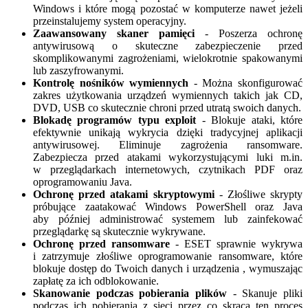
Windows i które mogą pozostać w komputerze nawet jeżeli
przeinstalujemy system operacyjny.
Zaawansowany skaner pamięci
- Poszerza ochronę
antywirusową o skuteczne zabezpieczenie przed
skomplikowanymi zagrożeniami, wielokrotnie spakowanymi
lub zaszyfrowanymi.
Kontrolę nośników wymiennych
- Można skonfigurować
zakres użytkowania urządzeń wymiennych takich jak CD,
DVD, USB co skutecznie chroni przed utratą swoich danych.
Blokadę programów typu exploit
- Blokuje ataki, które
efektywnie unikają wykrycia dzięki tradycyjnej aplikacji
antywirusowej. Eliminuje zagrożenia ransomware.
Zabezpiecza przed atakami wykorzystującymi luki m.in.
w przeglądarkach internetowych, czytnikach PDF oraz
oprogramowaniu Java.
Ochronę przed atakami skryptowymi
- Złośliwe skrypty
próbujące zaatakować Windows PowerShell oraz Java
aby później administrować systemem lub zainfekować
przeglądarkę są skutecznie wykrywane.
Ochronę przed ransomware
- ESET sprawnie wykrywa
i zatrzymuje złośliwe oprogramowanie ransomware, które
blokuje dostęp do Twoich danych i urządzenia , wymuszając
zapłatę za ich odblokowanie.
Skanowanie podczas pobierania plików
- Skanuje pliki
podczas ich pobierania z sieci przez co skraca ten proces