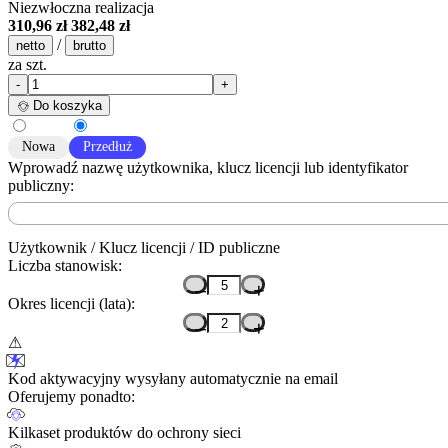
Niezwłoczna realizacja
310,96 zł
382,48 zł
/
netto
brutto
za szt.
-
+
Do koszyka
Nowa
Przedłuż
Wprowadź nazwę użytkownika, klucz licencji lub identyfikator
publiczny:
Użytkownik / Klucz licencji / ID publiczne
Liczba stanowisk:
–
+
Okres licencji (lata):
–
+
Kod aktywacyjny wysyłany automatycznie na email
Oferujemy ponadto:
Kilkaset produktów do ochrony sieci