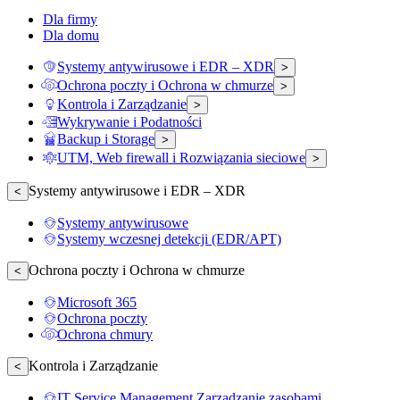
Dla firmy
Dla domu
Systemy antywirusowe i EDR – XDR
>
Ochrona poczty i Ochrona w chmurze
>
Kontrola i Zarządzanie
>
Wykrywanie i Podatności
Backup i Storage
>
UTM, Web firewall i Rozwiązania sieciowe
>
Systemy antywirusowe i EDR – XDR
<
Systemy antywirusowe
Systemy wczesnej detekcji (EDR/APT)
Ochrona poczty i Ochrona w chmurze
<
Microsoft 365
Ochrona poczty
Ochrona chmury
Kontrola i Zarządzanie
<
IT Service Management Zarządzanie zasobami