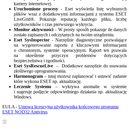
kamery internetowej.
Uruchomione procesy
- Eset wyświetla listę wybranych
plików wraz z dodatkowymi informacjami z systemu ESET
LiveGrid®. Pokazuje reputację każdego pliku, liczbę
użytkowników i czas pierwszego wykrycia.
Monitor aktywności
– W prosty sposób pokazuje ile danych
zostało zapisanych i odczytanych na twoim urządzeniu.
Eset SysInspector
- Narzędzie diagnostyczne pozwalające
na wygenerowanie raportu z kluczowymi informacjami
o chronionym, systemie operacyjnym. Raport ten pozwala
na określenie przyczyn problemów dotyczących
bezpieczeństwa i zgodności.
Eset SysRescueLive
– Dodatkowe narzędzie do usuwania
złośliwego oprogramowania.
Harmonogram
– tutaj możesz zaplanować i ustawić zadanie
które wykona ESET np. aktualizację.
Leczenie Systemu
– wykrywa anomalie w systemie
i sugeruje podjęcie odpowiedniego działania np. aktualizację
Windows.
EULA -
Umowa licencyjna użytkownika końcowego programu
ESET NOD32 Antivirus