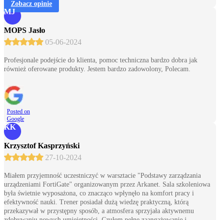
Zobacz opinie
MJ
MOPS Jasło
05-06-2024
Profesjonale podejście do klienta, pomoc techniczna bardzo dobra jak
również oferowane produkty. Jestem bardzo zadowolony, Polecam.
Posted on
Google
KK
Krzysztof Kasprzyński
27-10-2024
Miałem przyjemność uczestniczyć w warsztacie "Podstawy zarządzania
urządzeniami FortiGate" organizowanym przez Arkanet. Sala szkoleniowa
była świetnie wyposażona, co znacząco wpłynęło na komfort pracy i
efektywność nauki. Trener posiadał dużą wiedzę praktyczną, którą
przekazywał w przystępny sposób, a atmosfera sprzyjała aktywnemu
zdobywaniu nowych umiejętności. Czułem pełne zaangażowanie i