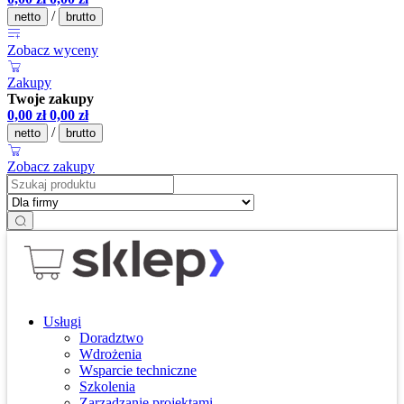
/
netto
brutto
Zobacz wyceny
Zakupy
Twoje zakupy
0,00
zł
0,00
zł
/
netto
brutto
Zobacz zakupy
Usługi
Doradztwo
Wdrożenia
Wsparcie techniczne
Szkolenia
Zarządzanie projektami