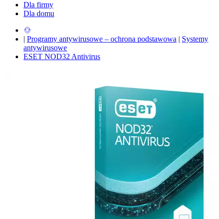
Dla firmy
Dla domu
|
Programy antywirusowe – ochrona podstawowa
|
Systemy
antywirusowe
ESET NOD32 Antivirus