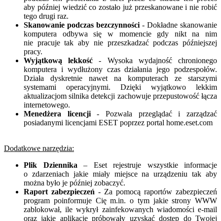
aby później wiedzić co zostało już przeskanowane i nie robić
tego drugi raz.
Skanowanie podczas bezczynności
- Dokładne skanowanie
komputera odbywa się w momencie gdy nikt na nim
nie pracuje tak aby nie przeszkadzać podczas późniejszej
pracy.
Wyjątkową lekkość
- Wysoka wydajność chronionego
komputera i wydłużony czas działania jego podzespołów.
Działa dyskretnie nawet na komputerach ze starszymi
systemami operacyjnymi. Dzięki wyjątkowo lekkim
aktualizacjom silnika detekcji zachowuje przepustowość łącza
internetowego.
Menedżera licencji
- Pozwala przeglądać i zarządzać
posiadanymi licencjami ESET poprzez portal home.eset.com
Dodatkowe narzędzia:
Plik Dziennika
– Eset rejestruje wszystkie informacje
o zdarzeniach jakie miały miejsce na urządzeniu tak aby
można było je później zobaczyć.
Raport zabezpieczeń
- Za pomocą raportów zabezpieczeń
program poinformuje Cię m.in. o tym jakie strony WWW
zablokował, ile wykrył zainfekowanych wiadomości e-mail
oraz jakie aplikacje próbowały uzyskać dostęp do Twojej