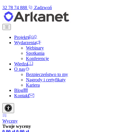
32 78 74 888
Zadzwoń
Projekty
Wydarzenia
Webinary
Spotkania
Konferencje
Wiedza
O nas
Bezpieczeństwo to my
Nagrody i certyfikaty
Kariera
Blog
Kontakt
Wyceny
Twoje wyceny
0,00
zł
0,00
zł