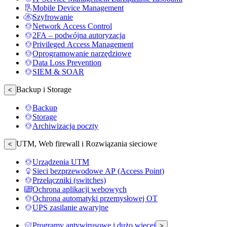
Mobile Device Management
Szyfrowanie
Network Access Control
2FA – podwójna autoryzacja
Privileged Access Management
Oprogramowanie narzędziowe
Data Loss Prevention
SIEM & SOAR
Backup i Storage
<
Backup
Storage
Archiwizacja poczty
UTM, Web firewall i Rozwiązania sieciowe
<
Urządzenia UTM
Sieci bezprzewodowe AP (Access Point)
Przełączniki (switches)
Ochrona aplikacji webowych
Ochrona automatyki przemysłowej OT
UPS zasilanie awaryjne
Programy antywirusowe i dużo więcej
>