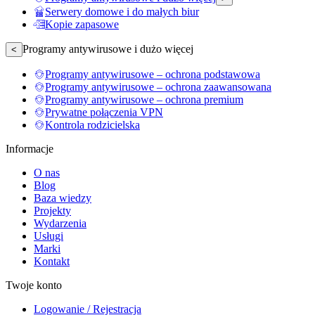
Serwery domowe i do małych biur
Kopie zapasowe
Programy antywirusowe i dużo więcej
<
Programy antywirusowe – ochrona podstawowa
Programy antywirusowe – ochrona zaawansowana
Programy antywirusowe – ochrona premium
Prywatne połączenia VPN
Kontrola rodzicielska
Informacje
O nas
Blog
Baza wiedzy
Projekty
Wydarzenia
Usługi
Marki
Kontakt
Twoje konto
Logowanie / Rejestracja