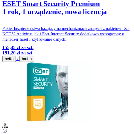
ESET Smart Security Premium
1 rok, 1 urządzenie, nowa licencja
Pakiet bezpieczeństwa bazujący na mechanizmach znanych z pakietów Eset
NOD32 Antivirus jak i Eset Internet Security dodatkowo wzbogacony o
menadżer haseł i szyfrowanie danych.
155,45 zł
za szt.
191,20 zł
za szt.
/
netto
brutto