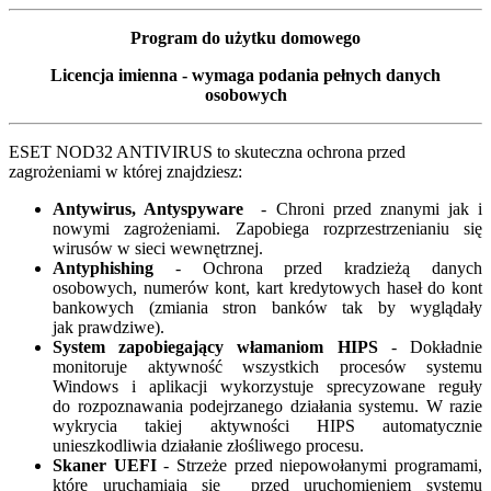
Program do użytku domowego
Licencja imienna - wymaga podania pełnych danych
osobowych
ESET NOD32 ANTIVIRUS to skuteczna ochrona przed
zagrożeniami w której znajdziesz:
Antywirus, Antyspyware
- Chroni przed znanymi jak i
nowymi zagrożeniami. Zapobiega rozprzestrzenianiu się
wirusów w sieci wewnętrznej.
Antyphishing
- Ochrona przed kradzieżą danych
osobowych, numerów kont, kart kredytowych haseł do kont
bankowych (zmiania stron banków tak by wyglądały
jak prawdziwe).
System zapobiegający włamaniom HIPS
- Dokładnie
monitoruje aktywność wszystkich procesów systemu
Windows i aplikacji wykorzystuje sprecyzowane reguły
do rozpoznawania podejrzanego działania systemu. W razie
wykrycia takiej aktywności HIPS automatycznie
unieszkodliwia działanie złośliwego procesu.
Skaner UEFI
- Strzeże przed niepowołanymi programami,
które uruchamiają się przed uruchomieniem systemu