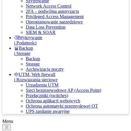
Szyfrowanie
Network Access Control
2FA – podwójna autoryzacja
Privileged Access Management
Oprogramowanie narzędziowe
Data Loss Prevention
SIEM & SOAR
Wykrywanie
i Podatności
Backup
i Storage
Backup
Storage
Archiwizacja poczty
UTM, Web firewall
i Rozwiązania sieciowe
Urządzenia UTM
Sieci bezprzewodowe AP (Access Point)
Przełączniki (switches)
Ochrona aplikacji webowych
Ochrona automatyki przemysłowej OT
UPS zasilanie awaryjne
Menu