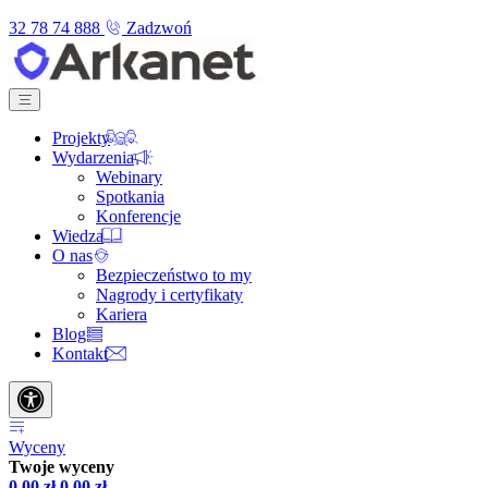
32 78 74 888
Zadzwoń
Projekty
Wydarzenia
Webinary
Spotkania
Konferencje
Wiedza
O nas
Bezpieczeństwo to my
Nagrody i certyfikaty
Kariera
Blog
Kontakt
Wyceny
Twoje wyceny
0,00
zł
0,00
zł