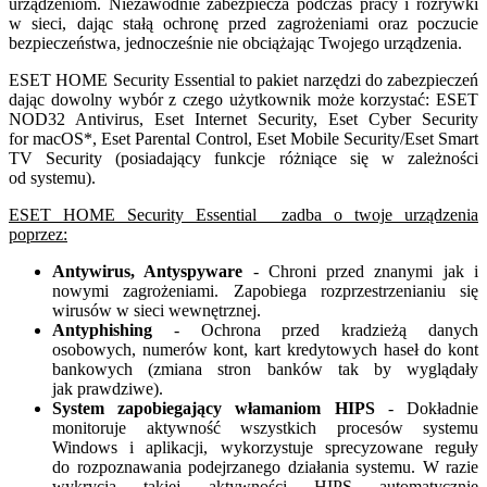
urządzeniom. Niezawodnie zabezpiecza podczas pracy i rozrywki
w sieci, dając stałą ochronę przed zagrożeniami oraz poczucie
bezpieczeństwa, jednocześnie nie obciążając Twojego urządzenia.
ESET HOME Security Essential to pakiet narzędzi do zabezpieczeń
dając dowolny wybór z czego użytkownik może korzystać: ESET
NOD32 Antivirus, Eset Internet Security, Eset Cyber Security
for macOS*, Eset Parental Control, Eset Mobile Security/Eset Smart
TV Security (posiadający funkcje różniące się w zależności
od systemu).
ESET HOME Security Essential zadba o twoje urządzenia
poprzez:
Antywirus, Antyspyware
- Chroni przed znanymi jak i
nowymi zagrożeniami. Zapobiega rozprzestrzenianiu się
wirusów w sieci wewnętrznej.
Antyphishing
- Ochrona przed kradzieżą danych
osobowych, numerów kont, kart kredytowych haseł do kont
bankowych (zmiana stron banków tak by wyglądały
jak prawdziwe).
System zapobiegający włamaniom HIPS
- Dokładnie
monitoruje aktywność wszystkich procesów systemu
Windows i aplikacji, wykorzystuje sprecyzowane reguły
do rozpoznawania podejrzanego działania systemu. W razie
wykrycia takiej aktywności HIPS automatycznie