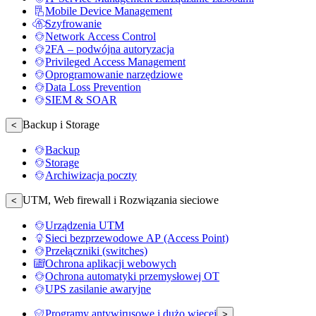
Mobile Device Management
Szyfrowanie
Network Access Control
2FA – podwójna autoryzacja
Privileged Access Management
Oprogramowanie narzędziowe
Data Loss Prevention
SIEM & SOAR
Backup i Storage
<
Backup
Storage
Archiwizacja poczty
UTM, Web firewall i Rozwiązania sieciowe
<
Urządzenia UTM
Sieci bezprzewodowe AP (Access Point)
Przełączniki (switches)
Ochrona aplikacji webowych
Ochrona automatyki przemysłowej OT
UPS zasilanie awaryjne
Programy antywirusowe i dużo więcej
>