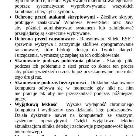
typu brute-force, metodą wykrywania ukierunkowanego hasła
poprzez systematyczne wypróbowywanie wszystkich
kombinacji liter, cyfr i symboli.
Ochronę przed atakami skryptowymi
- Złośliwe skrypty
próbujące zaatakować Windows PowerShell oraz Java
aby później administrować systemem lub zainfekować
przeglądarkę są skutecznie wykrywane.
Ochrona przed ransomware
- Ransomware Shield ESET
sprawnie wykrywa i zatrzymuje złośliwe oprogramowanie
ransomware, które blokuje dostęp do Twoich danych
i urządzenia, wymuszając zapłatę za ich odblokowanie.
Skanowanie podczas pobierania plików
- Skanuje pliki
podczas ich pobieranie z sieci przez co skraca ten proces
aby później wiedzieć co zostało już przeskanowane i nie robić
tego drugi raz.
Skanowanie podczas bezczynności
- Dokładne skanowanie
komputera odbywa się w momencie gdy nikt na nim
nie pracuje tak aby nie przeszkadzać podczas późniejszej
pracy.
Wyjątkową lekkość
- Wysoka wydajność chronionego
komputera i wydłużony czas działania jego podzespołów.
Działa dyskretnie nawet na komputerach ze starszymi
systemami operacyjnymi. Dzięki wyjątkowo lekkim
aktualizacjom silnika detekcji zachowuje przepustowość łącza
internetowego.