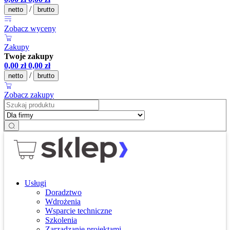
/
netto
brutto
Zobacz wyceny
Zakupy
Twoje zakupy
0,00
zł
0,00
zł
/
netto
brutto
Zobacz zakupy
Usługi
Doradztwo
Wdrożenia
Wsparcie techniczne
Szkolenia
Zarządzanie projektami