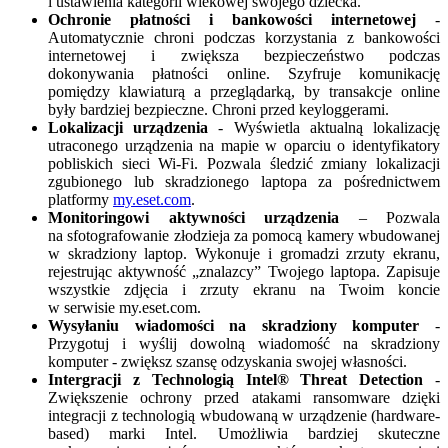
i ustawienia kategorii wiekowej swojego dziecka.
Ochronie płatności i bankowości internetowej
-
Automatycznie chroni podczas korzystania z bankowości
internetowej i zwiększa bezpieczeństwo podczas
dokonywania płatności online. Szyfruje komunikację
pomiędzy klawiaturą a przeglądarką, by transakcje online
były bardziej bezpieczne. Chroni przed keyloggerami.
Lokalizacji urządzenia
- Wyświetla aktualną lokalizację
utraconego urządzenia na mapie w oparciu o identyfikatory
pobliskich sieci Wi-Fi. Pozwala śledzić zmiany lokalizacji
zgubionego lub skradzionego laptopa za pośrednictwem
platformy
my.eset.com
.
Monitoringowi aktywności urządzenia
– Pozwala
na sfotografowanie złodzieja za pomocą kamery wbudowanej
w skradziony laptop. Wykonuje i gromadzi zrzuty ekranu,
rejestrując aktywność „znalazcy” Twojego laptopa. Zapisuje
wszystkie zdjęcia i zrzuty ekranu na Twoim koncie
w serwisie my.eset.com.
Wysyłaniu wiadomości na skradziony komputer
-
Przygotuj i wyślij dowolną wiadomość na skradziony
komputer - zwiększ szansę odzyskania swojej własności.
Intergracji z Technologią Intel® Threat Detection
-
Zwiększenie ochrony przed atakami ransomware dzięki
integracji z technologią wbudowaną w urządzenie (hardware-
based) marki Intel. Umożliwia bardziej skuteczne