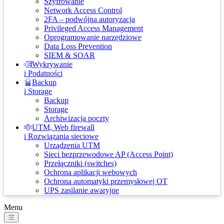
Szyfrowanie
Network Access Control
2FA – podwójna autoryzacja
Privileged Access Management
Oprogramowanie narzędziowe
Data Loss Prevention
SIEM & SOAR
Wykrywanie
i Podatności
Backup
i Storage
Backup
Storage
Archiwizacja poczty
UTM, Web firewall
i Rozwiązania sieciowe
Urządzenia UTM
Sieci bezprzewodowe AP (Access Point)
Przełączniki (switches)
Ochrona aplikacji webowych
Ochrona automatyki przemysłowej OT
UPS zasilanie awaryjne
Menu