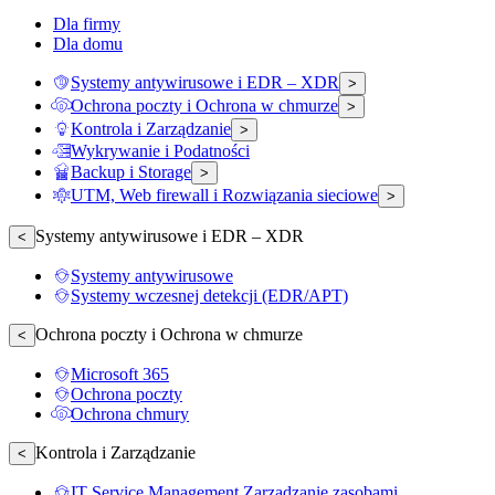
Dla firmy
Dla domu
Systemy antywirusowe i EDR – XDR
>
Ochrona poczty i Ochrona w chmurze
>
Kontrola i Zarządzanie
>
Wykrywanie i Podatności
Backup i Storage
>
UTM, Web firewall i Rozwiązania sieciowe
>
Systemy antywirusowe i EDR – XDR
<
Systemy antywirusowe
Systemy wczesnej detekcji (EDR/APT)
Ochrona poczty i Ochrona w chmurze
<
Microsoft 365
Ochrona poczty
Ochrona chmury
Kontrola i Zarządzanie
<
IT Service Management Zarządzanie zasobami