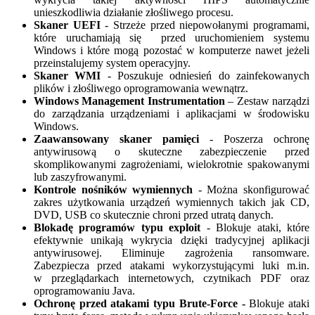
unieszkodliwia działanie złośliwego procesu.
Skaner UEFI
- Strzeże przed niepowołanymi programami,
które uruchamiają się przed uruchomieniem systemu
Windows i które mogą pozostać w komputerze nawet jeżeli
przeinstalujemy system operacyjny.
Skaner WMI
- Poszukuje odniesień do zainfekowanych
plików i złośliwego oprogramowania wewnątrz.
Windows Management Instrumentation
– Zestaw narządzi
do zarządzania urządzeniami i aplikacjami w środowisku
Windows.
Zaawansowany skaner pamięci
- Poszerza ochronę
antywirusową o skuteczne zabezpieczenie przed
skomplikowanymi zagrożeniami, wielokrotnie spakowanymi
lub zaszyfrowanymi.
Kontrole nośników wymiennych
- Można skonfigurować
zakres użytkowania urządzeń wymiennych takich jak CD,
DVD, USB co skutecznie chroni przed utratą danych.
Blokadę programów typu exploit
- Blokuje ataki, które
efektywnie unikają wykrycia dzięki tradycyjnej aplikacji
antywirusowej. Eliminuje zagrożenia ransomware.
Zabezpiecza przed atakami wykorzystującymi luki m.in.
w przeglądarkach internetowych, czytnikach PDF oraz
oprogramowaniu Java.
Ochronę przed atakami typu Brute-Force -
Blokuje ataki