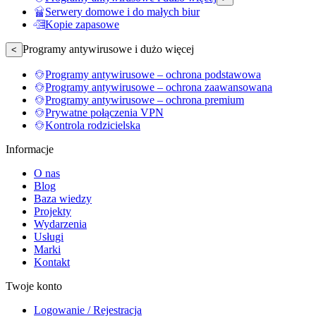
Serwery domowe i do małych biur
Kopie zapasowe
Programy antywirusowe i dużo więcej
<
Programy antywirusowe – ochrona podstawowa
Programy antywirusowe – ochrona zaawansowana
Programy antywirusowe – ochrona premium
Prywatne połączenia VPN
Kontrola rodzicielska
Informacje
O nas
Blog
Baza wiedzy
Projekty
Wydarzenia
Usługi
Marki
Kontakt
Twoje konto
Logowanie / Rejestracja