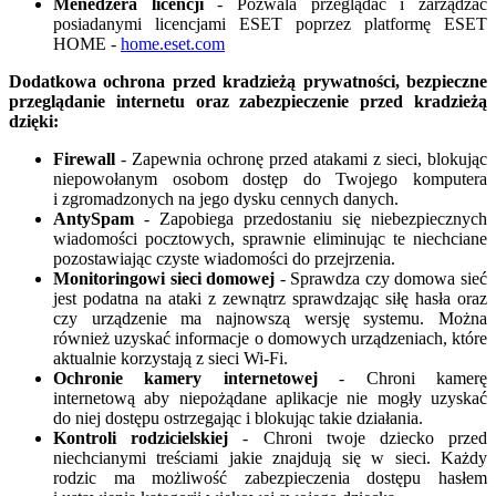
Menedżera licencji
- Pozwala przeglądać i zarządzać
posiadanymi licencjami ESET poprzez platformę ESET
HOME -
home.eset.com
Dodatkowa ochrona przed kradzieżą prywatności, bezpieczne
przeglądanie internetu oraz zabezpieczenie przed kradzieżą
dzięki:
Firewall
- Zapewnia ochronę przed atakami z sieci, blokując
niepowołanym osobom dostęp do Twojego komputera
i zgromadzonych na jego dysku cennych danych.
AntySpam
- Zapobiega przedostaniu się niebezpiecznych
wiadomości pocztowych, sprawnie eliminując te niechciane
pozostawiając czyste wiadomości do przejrzenia.
Monitoringowi sieci domowej
- Sprawdza czy domowa sieć
jest podatna na ataki z zewnątrz sprawdzając siłę hasła oraz
czy urządzenie ma najnowszą wersję systemu. Można
również uzyskać informacje o domowych urządzeniach, które
aktualnie korzystają z sieci Wi-Fi.
Ochronie kamery internetowej
- Chroni kamerę
internetową aby niepożądane aplikacje nie mogły uzyskać
do niej dostępu ostrzegając i blokując takie działania.
Kontroli rodzicielskiej
- Chroni twoje dziecko przed
niechcianymi treściami jakie znajdują się w sieci. Każdy
rodzic ma możliwość zabezpieczenia dostępu hasłem