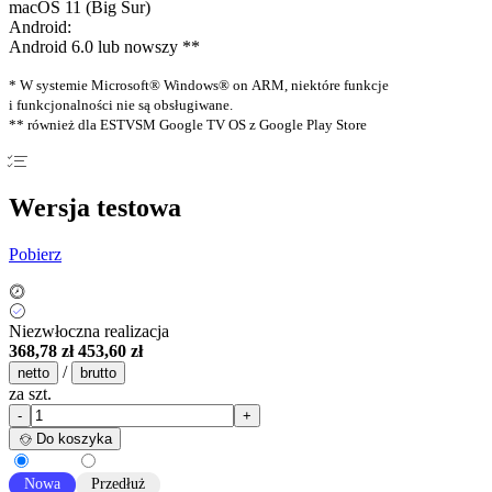
macOS 11 (Big Sur)
Android:
Android 6.0 lub nowszy **
* W systemie Microsoft® Windows® on ARM, niektóre funkcje
i funkcjonalności nie są obsługiwane.
** również dla ESTVSM Google TV OS z Google Play Store
Wersja testowa
Pobierz
Niezwłoczna realizacja
368,78 zł
453,60 zł
/
netto
brutto
za szt.
-
+
Do koszyka
Nowa
Przedłuż