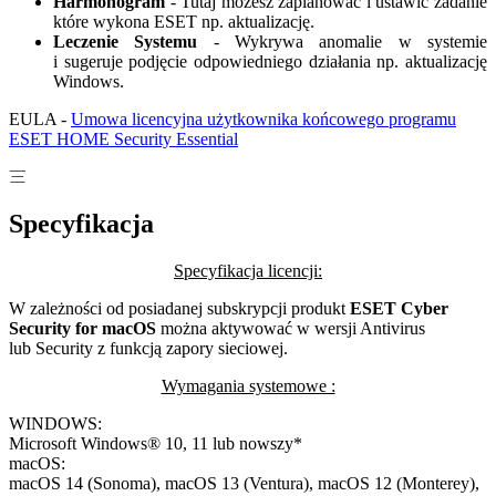
Harmonogram
- Tutaj możesz zaplanować i ustawić zadanie
które wykona ESET np. aktualizację.
Leczenie Systemu
- Wykrywa anomalie w systemie
i sugeruje podjęcie odpowiedniego działania np. aktualizację
Windows.
EULA -
Umowa licencyjna użytkownika końcowego programu
ESET HOME Security Essential
Specyfikacja
Specyfikacja licencji:
W zależności od posiadanej subskrypcji produkt
ESET Cyber
Security for macOS
można aktywować w wersji Antivirus
lub Security z funkcją zapory sieciowej.
Wymagania systemowe :
WINDOWS:
Microsoft Windows® 10, 11 lub nowszy*
macOS:
macOS 14 (Sonoma), macOS 13 (Ventura), macOS 12 (Monterey),