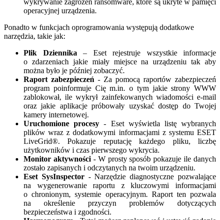
wykrywanie zagrożeń ransomware, które są ukryte w pamięci
operacyjnej urządzenia.
Ponadto w funkcjach oprogramowania występują dodatkowe
narzędzia, takie jak:
Plik Dziennika
– Eset rejestruje wszystkie informacje
o zdarzeniach jakie miały miejsce na urządzeniu tak aby
można było je później zobaczyć.
Raport zabezpieczeń
- Za pomocą raportów zabezpieczeń
program poinformuje Cię m.in. o tym jakie strony WWW
zablokował, ile wykrył zainfekowanych wiadomości e-mail
oraz jakie aplikacje próbowały uzyskać dostęp do Twojej
kamery internetowej.
Uruchomione procesy
- Eset wyświetla listę wybranych
plików wraz z dodatkowymi informacjami z systemu ESET
LiveGrid®. Pokazuje reputację każdego pliku, liczbę
użytkowników i czas pierwszego wykrycia.
Monitor aktywności
-
W prosty sposób pokazuje ile danych
zostało zapisanych i odczytanych na twoim urządzeniu.
Eset SysInspector
- Narzędzie diagnostyczne pozwalające
na wygenerowanie raportu z kluczowymi informacjami
o chronionym, systemie operacyjnym. Raport ten pozwala
na określenie przyczyn problemów dotyczących
bezpieczeństwa i zgodności.