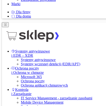
Marki
Dla firmy
Dla domu
Systemy antywirusowe
i EDR – XDR
Systemy antywirusowe
Systemy wczesnej detekcji (EDR/APT)
Ochrona poczty
i Ochrona w chmurze
Microsoft 365
Ochrona poczty
Ochrona aplikacji chmurowych
Kontrola
i Zarządzanie
IT Service Management - zarządzanie zasobami
Mobile Device Management