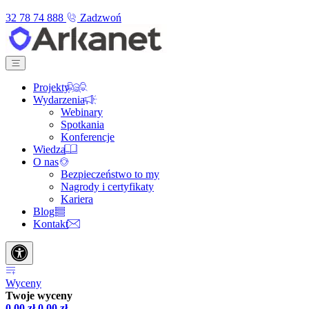
32 78 74 888
Zadzwoń
Projekty
Wydarzenia
Webinary
Spotkania
Konferencje
Wiedza
O nas
Bezpieczeństwo to my
Nagrody i certyfikaty
Kariera
Blog
Kontakt
Wyceny
Twoje wyceny
0,00
zł
0,00
zł