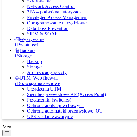
Szyfrowanie
Network Access Control
2FA – podwójna autoryzacja
Privileged Access Management
Oprogramowanie narzędziowe
Data Loss Prevention
SIEM & SOAR
Wykrywanie
i Podatności
Backup
i Storage
Backup
Storage
Archiwizacja poczty
UTM, Web firewall
i Rozwiązania sieciowe
Urządzenia UTM
Sieci bezprzewodowe AP (Access Point)
Przełączniki (switches)
Ochrona aplikacji webowych
Ochrona automatyki przemysłowej OT
UPS zasilanie awaryjne
Menu