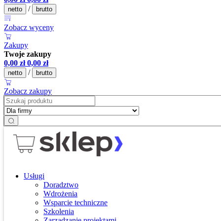
/
netto
brutto
Zobacz wyceny
Zakupy
Twoje zakupy
0,00
zł
0,00
zł
/
netto
brutto
Zobacz zakupy
Usługi
Doradztwo
Wdrożenia
Wsparcie techniczne
Szkolenia
Zarządzanie projektami