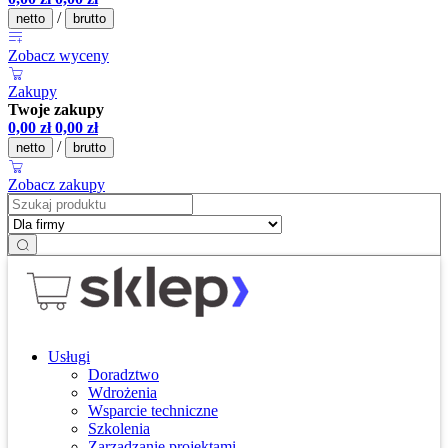
/
netto
brutto
Zobacz wyceny
Zakupy
Twoje zakupy
0,00
zł
0,00
zł
/
netto
brutto
Zobacz zakupy
Usługi
Doradztwo
Wdrożenia
Wsparcie techniczne
Szkolenia
Zarządzanie projektami