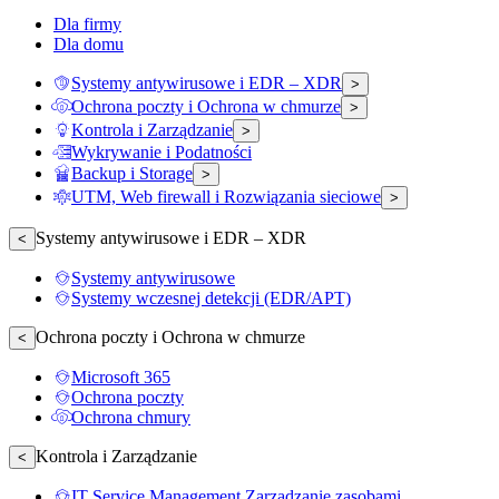
Dla firmy
Dla domu
Systemy antywirusowe i EDR – XDR
>
Ochrona poczty i Ochrona w chmurze
>
Kontrola i Zarządzanie
>
Wykrywanie i Podatności
Backup i Storage
>
UTM, Web firewall i Rozwiązania sieciowe
>
Systemy antywirusowe i EDR – XDR
<
Systemy antywirusowe
Systemy wczesnej detekcji (EDR/APT)
Ochrona poczty i Ochrona w chmurze
<
Microsoft 365
Ochrona poczty
Ochrona chmury
Kontrola i Zarządzanie
<
IT Service Management Zarządzanie zasobami