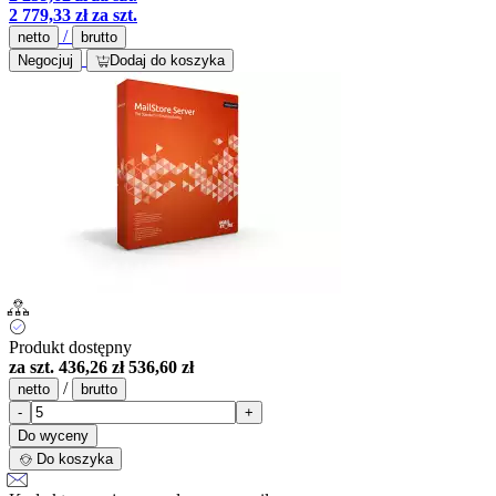
2 779,33 zł
za szt.
/
netto
brutto
Negocjuj
Dodaj do koszyka
Produkt dostępny
za szt.
436,26 zł
536,60 zł
/
netto
brutto
-
+
Do wyceny
Do koszyka