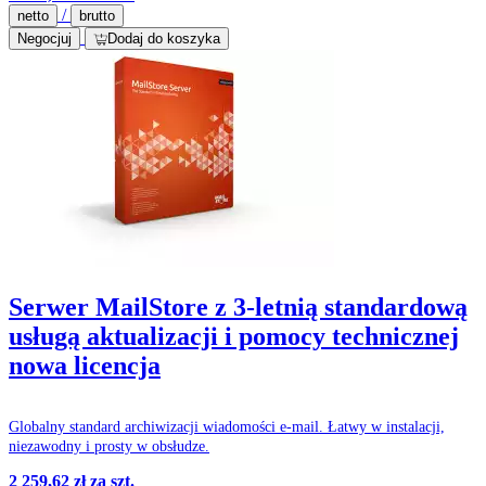
/
netto
brutto
Negocjuj
Dodaj do koszyka
Serwer MailStore z 3-letnią standardową
usługą aktualizacji i pomocy technicznej
nowa licencja
Globalny standard archiwizacji wiadomości e-mail. Łatwy w instalacji,
niezawodny i prosty w obsłudze.
2 259,62 zł
za szt.