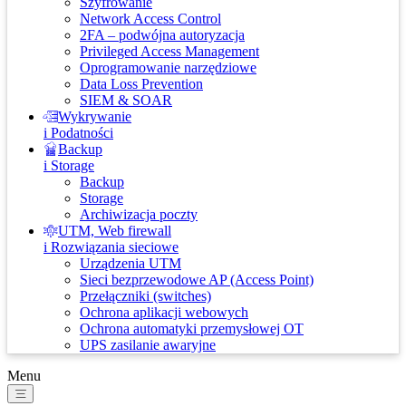
Szyfrowanie
Network Access Control
2FA – podwójna autoryzacja
Privileged Access Management
Oprogramowanie narzędziowe
Data Loss Prevention
SIEM & SOAR
Wykrywanie
i Podatności
Backup
i Storage
Backup
Storage
Archiwizacja poczty
UTM, Web firewall
i Rozwiązania sieciowe
Urządzenia UTM
Sieci bezprzewodowe AP (Access Point)
Przełączniki (switches)
Ochrona aplikacji webowych
Ochrona automatyki przemysłowej OT
UPS zasilanie awaryjne
Menu