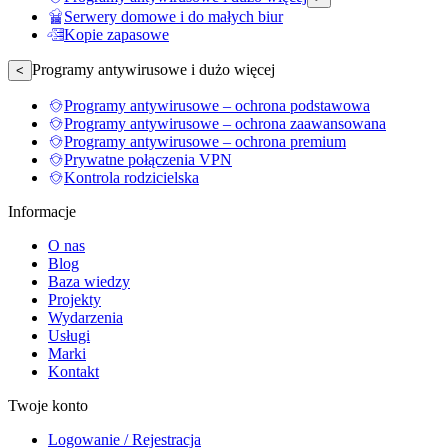
Serwery domowe i do małych biur
Kopie zapasowe
Programy antywirusowe i dużo więcej
<
Programy antywirusowe – ochrona podstawowa
Programy antywirusowe – ochrona zaawansowana
Programy antywirusowe – ochrona premium
Prywatne połączenia VPN
Kontrola rodzicielska
Informacje
O nas
Blog
Baza wiedzy
Projekty
Wydarzenia
Usługi
Marki
Kontakt
Twoje konto
Logowanie / Rejestracja