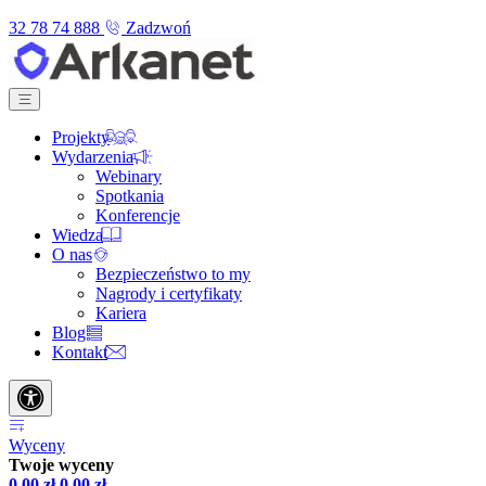
32 78 74 888
Zadzwoń
Projekty
Wydarzenia
Webinary
Spotkania
Konferencje
Wiedza
O nas
Bezpieczeństwo to my
Nagrody i certyfikaty
Kariera
Blog
Kontakt
Wyceny
Twoje wyceny
0,00
zł
0,00
zł