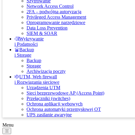
Szyfrowanie
Network Access Control
2FA – podwójna autoryzacja
Privileged Access Management
Oprogramowanie narzędziowe
Data Loss Prevention
SIEM & SOAR
Wykrywanie
i Podatności
Backup
i Storage
Backup
Storage
Archiwizacja poczty
UTM, Web firewall
i Rozwiązania sieciowe
Urządzenia UTM
Sieci bezprzewodowe AP (Access Point)
Przełączniki (switches)
Ochrona aplikacji webowych
Ochrona automatyki przemysłowej OT
UPS zasilanie awaryjne
Menu