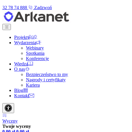
32 78 74 888
Zadzwoń
Projekty
Wydarzenia
Webinary
Spotkania
Konferencje
Wiedza
O nas
Bezpieczeństwo to my
Nagrody i certyfikaty
Kariera
Blog
Kontakt
Wyceny
Twoje wyceny
0,00
zł
0,00
zł