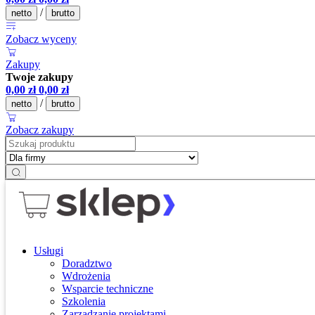
/
netto
brutto
Zobacz wyceny
Zakupy
Twoje zakupy
0,00
zł
0,00
zł
/
netto
brutto
Zobacz zakupy
Usługi
Doradztwo
Wdrożenia
Wsparcie techniczne
Szkolenia
Zarządzanie projektami