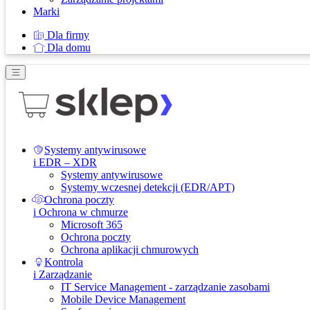
Marki
Dla firmy
Dla domu
Systemy antywirusowe
i EDR – XDR
Systemy antywirusowe
Systemy wczesnej detekcji (EDR/APT)
Ochrona poczty
i Ochrona w chmurze
Microsoft 365
Ochrona poczty
Ochrona aplikacji chmurowych
Kontrola
i Zarządzanie
IT Service Management - zarządzanie zasobami
Mobile Device Management