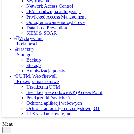
Szyfrowanie
Network Access Control
2FA – podwójna autoryzacja
Privileged Access Management
Oprogramowanie narzędziowe
Data Loss Prevention
SIEM & SOAR
Wykrywanie
i Podatności
Backup
i Storage
Backup
Storage
Archiwizacja poczty
UTM, Web firewall
i Rozwiązania sieciowe
Urządzenia UTM
Sieci bezprzewodowe AP (Access Point)
Przełączniki (switches)
Ochrona aplikacji webowych
Ochrona automatyki przemysłowej OT
UPS zasilanie awaryjne
Menu