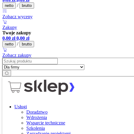
/
netto
brutto
Zobacz wyceny
Zakupy
Twoje zakupy
0,00
zł
0,00
zł
/
netto
brutto
Zobacz zakupy
Usługi
Doradztwo
Wdrożenia
Wsparcie techniczne
Szkolenia
Zarządzanie projektami