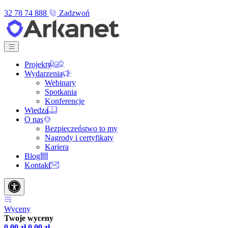
32 78 74 888
Zadzwoń
Projekty
Wydarzenia
Webinary
Spotkania
Konferencje
Wiedza
O nas
Bezpieczeństwo to my
Nagrody i certyfikaty
Kariera
Blog
Kontakt
Wyceny
Twoje wyceny
0,00
zł
0,00
zł