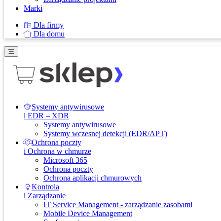
Marki
Dla firmy
Dla domu
Systemy antywirusowe
i EDR – XDR
Systemy antywirusowe
Systemy wczesnej detekcji (EDR/APT)
Ochrona poczty
i Ochrona w chmurze
Microsoft 365
Ochrona poczty
Ochrona aplikacji chmurowych
Kontrola
i Zarządzanie
IT Service Management - zarządzanie zasobami
Mobile Device Management