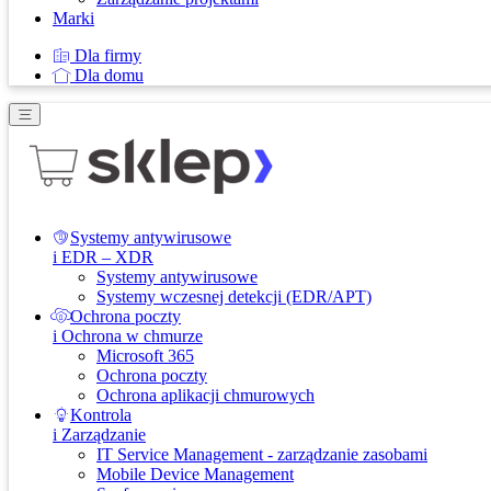
Marki
Dla firmy
Dla domu
Systemy antywirusowe
i EDR – XDR
Systemy antywirusowe
Systemy wczesnej detekcji (EDR/APT)
Ochrona poczty
i Ochrona w chmurze
Microsoft 365
Ochrona poczty
Ochrona aplikacji chmurowych
Kontrola
i Zarządzanie
IT Service Management - zarządzanie zasobami
Mobile Device Management