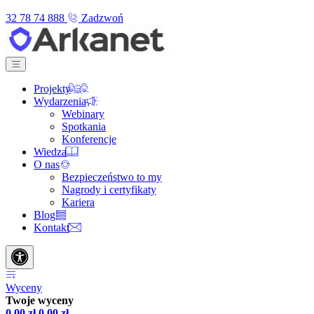
32 78 74 888
Zadzwoń
Projekty
Wydarzenia
Webinary
Spotkania
Konferencje
Wiedza
O nas
Bezpieczeństwo to my
Nagrody i certyfikaty
Kariera
Blog
Kontakt
Wyceny
Twoje wyceny
0,00
zł
0,00
zł