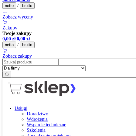
/
netto
brutto
Zobacz wyceny
Zakupy
Twoje zakupy
0,00
zł
0,00
zł
/
netto
brutto
Zobacz zakupy
Usługi
Doradztwo
Wdrożenia
Wsparcie techniczne
Szkolenia
Zarządzanie projektami