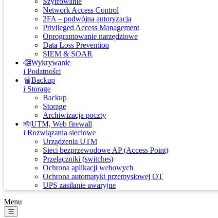
Szyfrowanie
Network Access Control
2FA – podwójna autoryzacja
Privileged Access Management
Oprogramowanie narzędziowe
Data Loss Prevention
SIEM & SOAR
Wykrywanie
i Podatności
Backup
i Storage
Backup
Storage
Archiwizacja poczty
UTM, Web firewall
i Rozwiązania sieciowe
Urządzenia UTM
Sieci bezprzewodowe AP (Access Point)
Przełączniki (switches)
Ochrona aplikacji webowych
Ochrona automatyki przemysłowej OT
UPS zasilanie awaryjne
Menu