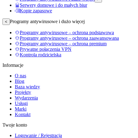
Serwery domowe i do małych biur
Kopie zapasowe
Programy antywirusowe i dużo więcej
<
Programy antywirusowe – ochrona podstawowa
Programy antywirusowe – ochrona zaawansowana
Programy antywirusowe – ochrona premium
Prywatne połączenia VPN
Kontrola rodzicielska
Informacje
O nas
Blog
Baza wiedzy
Projekty
Wydarzenia
Usługi
Marki
Kontakt
Twoje konto
Logowanie / Rejestracja