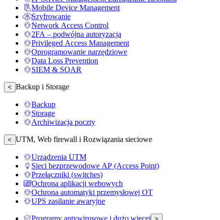
Mobile Device Management
Szyfrowanie
Network Access Control
2FA – podwójna autoryzacja
Privileged Access Management
Oprogramowanie narzędziowe
Data Loss Prevention
SIEM & SOAR
Backup i Storage
<
Backup
Storage
Archiwizacja poczty
UTM, Web firewall i Rozwiązania sieciowe
<
Urządzenia UTM
Sieci bezprzewodowe AP (Access Point)
Przełączniki (switches)
Ochrona aplikacji webowych
Ochrona automatyki przemysłowej OT
UPS zasilanie awaryjne
Programy antywirusowe i dużo więcej
>