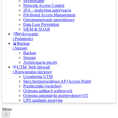
Szyfrowanie
Network Access Control
2FA – podwójna autoryzacja
Privileged Access Management
Oprogramowanie narzędziowe
Data Loss Prevention
SIEM & SOAR
Wykrywanie
i Podatności
Backup
i Storage
Backup
Storage
Archiwizacja poczty
UTM, Web firewall
i Rozwiązania sieciowe
Urządzenia UTM
Sieci bezprzewodowe AP (Access Point)
Przełączniki (switches)
Ochrona aplikacji webowych
Ochrona automatyki przemysłowej OT
UPS zasilanie awaryjne
Menu