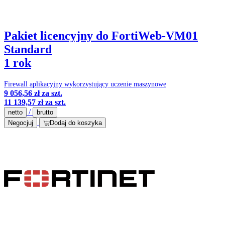
Pakiet licencyjny do FortiWeb-VM01
Standard
1 rok
Firewall aplikacyjny wykorzystujący uczenie maszynowe
9 056,56 zł
za szt.
11 139,57 zł
za szt.
/
netto
brutto
Negocjuj
Dodaj do koszyka