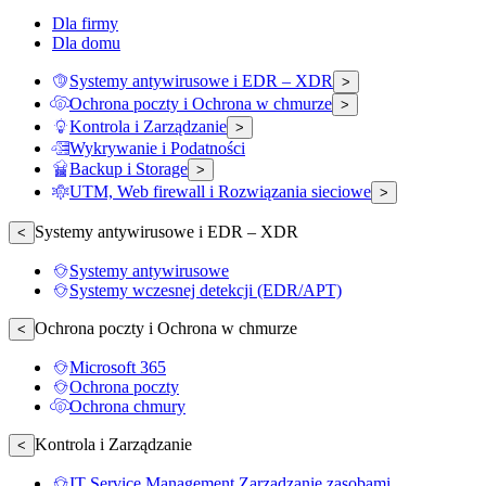
Dla firmy
Dla domu
Systemy antywirusowe i EDR – XDR
>
Ochrona poczty i Ochrona w chmurze
>
Kontrola i Zarządzanie
>
Wykrywanie i Podatności
Backup i Storage
>
UTM, Web firewall i Rozwiązania sieciowe
>
Systemy antywirusowe i EDR – XDR
<
Systemy antywirusowe
Systemy wczesnej detekcji (EDR/APT)
Ochrona poczty i Ochrona w chmurze
<
Microsoft 365
Ochrona poczty
Ochrona chmury
Kontrola i Zarządzanie
<
IT Service Management Zarządzanie zasobami