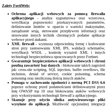
Zalety FortiWeb:
Ochrona aplikacji webowych za pomocą firewalla
aplikacyjnego -
analiza sygnaturowa oraz wzorcowa,
weryfikacja poprawności przekazywanych parametrów,
definiowanie limitów w oparciu o wartości maksymalne,
zarządzanie sesją, sterowanie przepływem informacji oraz
stosowanie innych technik chroniących podatne aplikacje
webowe przed atakami.
XML firewall -
wymusza odpowiednią formę i kodowanie
stron przy zastosowaniu XML IPS, walidacji schematów,
weryfikacji WSDL , kontrolę wyrażeń XML i innych
technologii bezpieczeństwa opracowanych przez Fortinet.
Gwarantuje bezpieczeństwo aplikacji webowych i chroni
poufną zawartość baz danych
-
blokowanie takich zagrożeń
jak: cross-site scripting, SQL injection, buffer overflows, file
inclusion, denial of service, cookie poisoning, schema
poisoning oraz niezliczoną ilością innych ataków.
Pomaga w zachowaniu zgodności z normą PCI DSS 6.6
poprzez ochronę przed podatnościami definiowanymi przez
listę OWASP top 10 oraz blokowaniu ataków webowych
przy wykorzystaniu technologii firewall’a aplikacyjnego.
Skanuje przy użyciu silnika antywirusowego pliki
wysyłane do aplikacji.
Możliwość opcjonalnej integracji