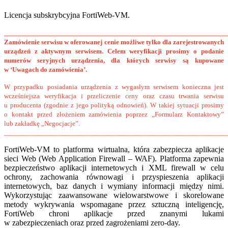
Licencja subskrybcyjna FortiWeb-VM.
______________________________________________________
Zamówienie serwisu w oferowanej cenie możliwe tylko dla zarejestrowanych
urządzeń z aktywnym serwisem. Celem weryfikacji prosimy o podanie
numerów seryjnych urządzenia, dla których serwisy są kupowane
w ‘Uwagach do zamówienia’.
W przypadku posiadania urządzenia z wygasłym serwisem konieczna jest
wcześniejsza weryfikacja i przeliczenie ceny oraz czasu trwania serwisu
u producenta (zgodnie z jego polityką odnowień). W takiej sytuacji prosimy
o kontakt przed złożeniem zamówienia poprzez „Formularz Kontaktowy”
lub zakładkę „Negocjacje”.
______________________________________________________________
FortiWeb-VM to platforma wirtualna, która zabezpiecza aplikacje
sieci Web (Web Application Firewall – WAF). Platforma zapewnia
bezpieczeństwo aplikacji internetowych i XML firewall w celu
ochrony, zachowania równowagi i przyspieszenia aplikacji
internetowych, baz danych i wymiany informacji między nimi.
Wykorzystując zaawansowane wielowarstwowe i skorelowane
metody wykrywania wspomagane przez sztuczną inteligencję,
FortiWeb chroni aplikacje przed znanymi lukami
w zabezpieczeniach oraz przed zagrożeniami zero-day.