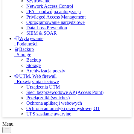
Szyfrowanie
Network Access Control
2FA – podwójna autoryzacja
Privileged Access Management
Oprogramowanie narzędziowe
Data Loss Prevention
SIEM & SOAR
Wykrywanie
i Podatności
Backup
i Storage
Backup
Storage
Archiwizacja poczty
UTM, Web firewall
i Rozwiązania sieciowe
Urządzenia UTM
Sieci bezprzewodowe AP (Access Point)
Przełączniki (switches)
Ochrona aplikacji webowych
Ochrona automatyki przemysłowej OT
UPS zasilanie awaryjne
Menu