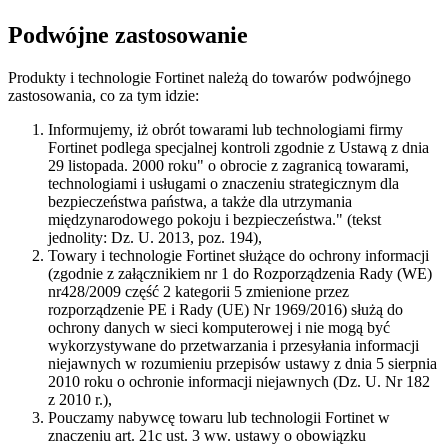
Podwójne zastosowanie
Produkty i technologie Fortinet należą do towarów podwójnego
zastosowania, co za tym idzie:
Informujemy, iż obrót towarami lub technologiami firmy
Fortinet podlega specjalnej kontroli zgodnie z Ustawą z dnia
29 listopada. 2000 roku" o obrocie z zagranicą towarami,
technologiami i usługami o znaczeniu strategicznym dla
bezpieczeństwa państwa, a także dla utrzymania
międzynarodowego pokoju i bezpieczeństwa." (tekst
jednolity: Dz. U. 2013, poz. 194),
Towary i technologie Fortinet służące do ochrony informacji
(zgodnie z załącznikiem nr 1 do Rozporządzenia Rady (WE)
nr428/2009 część 2 kategorii 5 zmienione przez
rozporządzenie PE i Rady (UE) Nr 1969/2016) służą do
ochrony danych w sieci komputerowej i nie mogą być
wykorzystywane do przetwarzania i przesyłania informacji
niejawnych w rozumieniu przepisów ustawy z dnia 5 sierpnia
2010 roku o ochronie informacji niejawnych (Dz. U. Nr 182
z 2010 r.),
Pouczamy nabywcę towaru lub technologii Fortinet w
znaczeniu art. 21c ust. 3 ww. ustawy o obowiązku