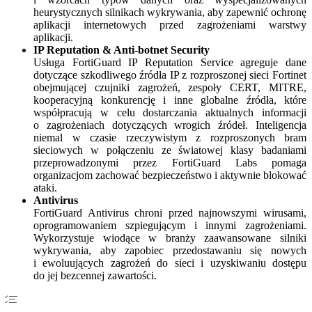
heurystycznych silnikach wykrywania, aby zapewnić ochronę
aplikacji internetowych przed zagrożeniami warstwy
aplikacji.
IP Reputation & Anti-botnet Security
Usługa FortiGuard IP Reputation Service agreguje dane
dotyczące szkodliwego źródła IP z rozproszonej sieci Fortinet
obejmującej czujniki zagrożeń, zespoły CERT, MITRE,
kooperacyjną konkurencję i inne globalne źródła, które
współpracują w celu dostarczania aktualnych informacji
o zagrożeniach dotyczących wrogich źródeł. Inteligencja
niemal w czasie rzeczywistym z rozproszonych bram
sieciowych w połączeniu ze światowej klasy badaniami
przeprowadzonymi przez FortiGuard Labs pomaga
organizacjom zachować bezpieczeństwo i aktywnie blokować
ataki.
Antivirus
FortiGuard Antivirus chroni przed najnowszymi wirusami,
oprogramowaniem szpiegującym i innymi zagrożeniami.
Wykorzystuje wiodące w branży zaawansowane silniki
wykrywania, aby zapobiec przedostawaniu się nowych
i ewoluujących zagrożeń do sieci i uzyskiwaniu dostępu
do jej bezcennej zawartości.