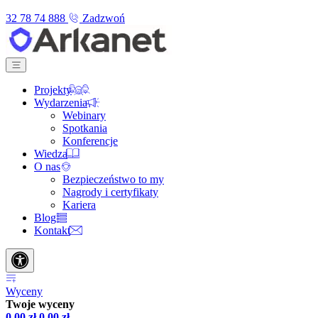
32 78 74 888
Zadzwoń
Projekty
Wydarzenia
Webinary
Spotkania
Konferencje
Wiedza
O nas
Bezpieczeństwo to my
Nagrody i certyfikaty
Kariera
Blog
Kontakt
Wyceny
Twoje wyceny
0,00
zł
0,00
zł