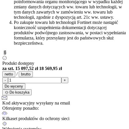
poinformowania organu monitorującego w wypadku każdej
zmiany danych dotyczących ww. towaru lub technologii, w
tym danych zawartych w zamówieniu ww. towaru lub
technologii, zgodnie z dyspozycją art. 21c ww. ustawy.
Po zakupie towaru lub technologii Fortinet może nastąpić
konieczność uzupełnienia dokumentacji dotyczącej
produktów podwójnego zastosowania, w postaci wypełniania
formularza, który przesyłany jest do państwowych służ
bezpieczeństwa.
Produkt dostępny
za szt.
15 097,52 zł
18 569,95 zł
/
netto
brutto
-
+
Do wyceny
Do koszyka
Kod aktywacyjny wysyłany na email
Oferujemy ponadto:
Kilkaset produktów do ochrony sieci
Wdrożenia systemów