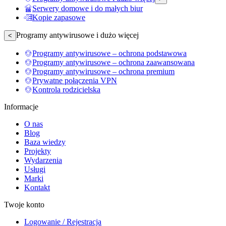
Serwery domowe i do małych biur
Kopie zapasowe
Programy antywirusowe i dużo więcej
<
Programy antywirusowe – ochrona podstawowa
Programy antywirusowe – ochrona zaawansowana
Programy antywirusowe – ochrona premium
Prywatne połączenia VPN
Kontrola rodzicielska
Informacje
O nas
Blog
Baza wiedzy
Projekty
Wydarzenia
Usługi
Marki
Kontakt
Twoje konto
Logowanie / Rejestracja