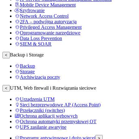
Mobile Device Management
Szyfrowanie
Network Access Control
2FA – podwójna autoryzacja
Privileged Access Management
Oprogramowanie narzędziowe
Data Loss Prevention
SIEM & SOAR
Backup i Storage
<
Backup
Storage
Archiwizacja poczty
UTM, Web firewall i Rozwiązania sieciowe
<
Urządzenia UTM
Sieci bezprzewodowe AP (Access Point)
Przełączniki (switches)
Ochrona aplikacji webowych
Ochrona automatyki przemysłowej OT
UPS zasilanie awaryjne
Programy antywirusowe i dużo więcej
>