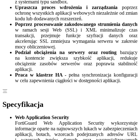
z systemami typu sandbox.
Upraszcza proces wdrożenia i zarządzania
poprzez
ochronę wszystkich aplikacji webowych niezależnie od zmian
kodu lub dodawanych rozszerzeń.
Poprzez procesowanie zakodowanego strumienia danych
w ramach sesji Web (SSL) i XML minimalizuje czas
transakcji, przejmuje funkcje szyfracji danych oraz
akcelerując SSL zmniejsza wymagania serwera w zakresie
mocy obliczeniowej.
Podział obciążenia na serwery oraz routing
bazujący
na kontencie zwiększa szybkość aplikacji, redukuje
obciążenie zasobów serwerów oraz poprawia stabilność
aplikacji.
Praca w klastrze HA -
pełna synchronizacja konfiguracji
w celu zapewnienia ciągłości w dostępności aplikacji.
Specyfikacja
Web Application Security
FortiGuard Web Application Security wykorzystuje
informacje oparte na najnowszych lukach w zabezpieczeniach
aplikacji, botach, wzorcach podejrzanych adresów URL
i wzorcach typów danych oraz wyspecjalizowanych