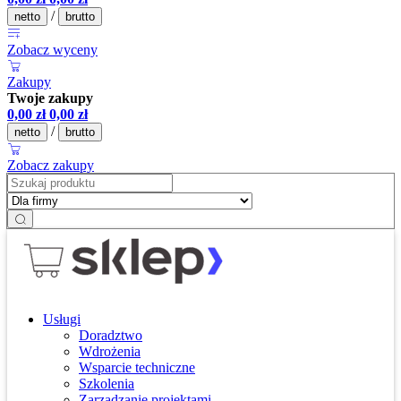
/
netto
brutto
Zobacz wyceny
Zakupy
Twoje zakupy
0,00
zł
0,00
zł
/
netto
brutto
Zobacz zakupy
Usługi
Doradztwo
Wdrożenia
Wsparcie techniczne
Szkolenia
Zarządzanie projektami