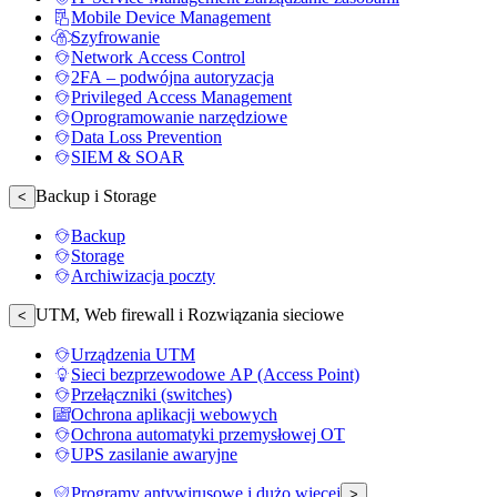
Mobile Device Management
Szyfrowanie
Network Access Control
2FA – podwójna autoryzacja
Privileged Access Management
Oprogramowanie narzędziowe
Data Loss Prevention
SIEM & SOAR
Backup i Storage
<
Backup
Storage
Archiwizacja poczty
UTM, Web firewall i Rozwiązania sieciowe
<
Urządzenia UTM
Sieci bezprzewodowe AP (Access Point)
Przełączniki (switches)
Ochrona aplikacji webowych
Ochrona automatyki przemysłowej OT
UPS zasilanie awaryjne
Programy antywirusowe i dużo więcej
>