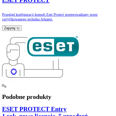
ESET PROTECT
Przegląd konfiguracji konsoli Eset Protect przeprowadzany przez
certyfikowanego technika Arkanet.
Zapytaj
Podobne produkty
ESET PROTECT Entry
1 rok, nowa licencja, 5 urządzeń