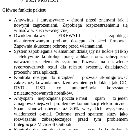
ESET PROTECT
Główne funkcje pakietu:
Antywirus i antyspyware - chroni przed znanymi jak i
nowymi zagrożeniami. Zapobiega rozprzestrzenianiu się
wirusów w sieci wewnętrznej.
Dwukierunkowy FIREWALL - zapobiega
nieautoryzowanym próbom dostępu do sieci firmowej.
Zapewnia skuteczną ochronę przed włamaniami.
System zapobiegania włamaniom działający na hoście (HIPS)
- efektywnie kontroluje pracę aplikacji oraz zabezpiecza
najważniejsze elementy systemu. Pozwala na ustawienie
rygorystycznych reguł dla rejestru systemu, działających
procesów oraz aplikacji.
Kontrola dostępu do urządzeń - pozwala skonfigurować
zakres użytkowania urządzeń wymiennych takich jak CD,
DVD, USB, co uniemożliwia korzystanie
z nieautoryzowanych nośników.
Antyspam - niepożądana poczta e-mail — spam — to jeden
z najpoważniejszych problemów komunikacji elektronicznej.
Spam stanowi obecnie aż 80% wszystkich wysyłanych
wiadomości e-mail. Ochrona przed spamem służy jako
rozwiązanie zabezpieczające przed tym problemem
(integracja z Microsoft Outlook
Kontrola dostępu do stron www - pozwala kontrolować