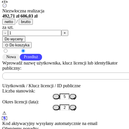
Niezwłoczna realizacja
492,71 zł
606,03 zł
/
netto
brutto
za szt.
-
+
Do wyceny
Do koszyka
Nowa
Przedłuż
Wprowadź nazwę użytkownika, klucz licencji lub identyfikator
publiczny:
Użytkownik / Klucz licencji / ID publiczne
Liczba stanowisk:
–
+
Okres licencji (lata):
–
+
Kod aktywacyjny wysyłany automatycznie na email
Oferujemy ponadto: