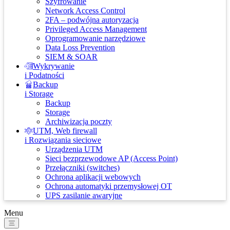
Szyfrowanie
Network Access Control
2FA – podwójna autoryzacja
Privileged Access Management
Oprogramowanie narzędziowe
Data Loss Prevention
SIEM & SOAR
Wykrywanie
i Podatności
Backup
i Storage
Backup
Storage
Archiwizacja poczty
UTM, Web firewall
i Rozwiązania sieciowe
Urządzenia UTM
Sieci bezprzewodowe AP (Access Point)
Przełączniki (switches)
Ochrona aplikacji webowych
Ochrona automatyki przemysłowej OT
UPS zasilanie awaryjne
Menu