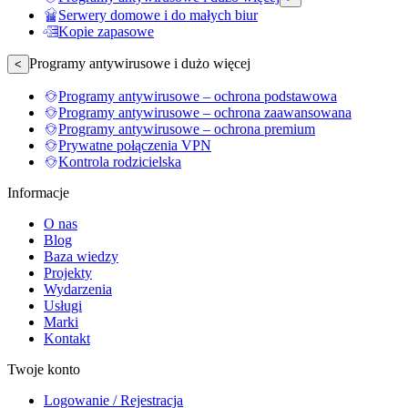
Serwery domowe i do małych biur
Kopie zapasowe
Programy antywirusowe i dużo więcej
<
Programy antywirusowe – ochrona podstawowa
Programy antywirusowe – ochrona zaawansowana
Programy antywirusowe – ochrona premium
Prywatne połączenia VPN
Kontrola rodzicielska
Informacje
O nas
Blog
Baza wiedzy
Projekty
Wydarzenia
Usługi
Marki
Kontakt
Twoje konto
Logowanie / Rejestracja