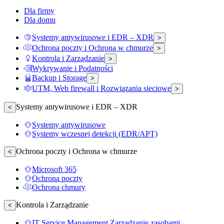
Dla firmy
Dla domu
Systemy antywirusowe i EDR – XDR
>
Ochrona poczty i Ochrona w chmurze
>
Kontrola i Zarządzanie
>
Wykrywanie i Podatności
Backup i Storage
>
UTM, Web firewall i Rozwiązania sieciowe
>
Systemy antywirusowe i EDR – XDR
<
Systemy antywirusowe
Systemy wczesnej detekcji (EDR/APT)
Ochrona poczty i Ochrona w chmurze
<
Microsoft 365
Ochrona poczty
Ochrona chmury
Kontrola i Zarządzanie
<
IT Service Management Zarządzanie zasobami