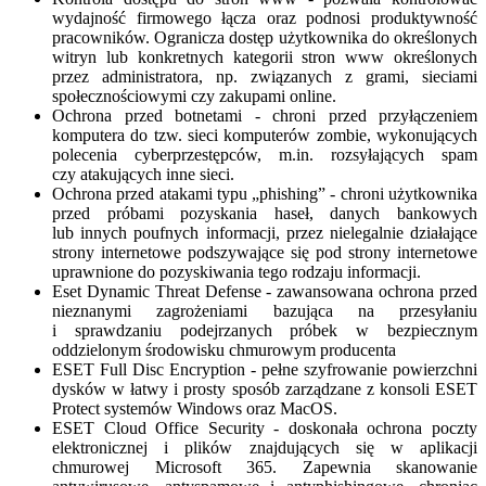
wydajność firmowego łącza oraz podnosi produktywność
pracowników. Ogranicza dostęp użytkownika do określonych
witryn lub konkretnych kategorii stron www określonych
przez administratora, np. związanych z grami, sieciami
społecznościowymi czy zakupami online.
Ochrona przed botnetami - chroni przed przyłączeniem
komputera do tzw. sieci komputerów zombie, wykonujących
polecenia cyberprzestępców, m.in. rozsyłających spam
czy atakujących inne sieci.
Ochrona przed atakami typu „phishing” - chroni użytkownika
przed próbami pozyskania haseł, danych bankowych
lub innych poufnych informacji, przez nielegalnie działające
strony internetowe podszywające się pod strony internetowe
uprawnione do pozyskiwania tego rodzaju informacji.
Eset Dynamic Threat Defense - zawansowana ochrona przed
nieznanymi zagrożeniami bazująca na przesyłaniu
i sprawdzaniu podejrzanych próbek w bezpiecznym
oddzielonym środowisku chmurowym producenta
ESET Full Disc Encryption - pełne szyfrowanie powierzchni
dysków w łatwy i prosty sposób zarządzane z konsoli ESET
Protect systemów Windows oraz MacOS.
ESET Cloud Office Security - doskonała ochrona poczty
elektronicznej i plików znajdujących się w aplikacji
chmurowej Microsoft 365. Zapewnia skanowanie