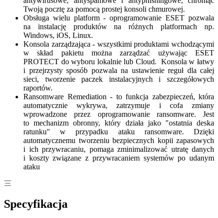
antywirusowe, antyspamowe i antyphishingowe, chroniąc
Twoją pocztę za pomocą prostej konsoli chmurowej.
Obsługa wielu platform - oprogramowanie ESET pozwala
na instalację produktów na różnych platformach np.
Windows, iOS, Linux.
Konsola zarządzająca - wszystkimi produktami wchodzącymi
w skład pakietu można zarządzać używając ESET
PROTECT do wyboru lokalnie lub Cloud. Konsola w łatwy
i przejrzysty sposób pozwala na ustawienie reguł dla całej
sieci, tworzenie paczek instalacyjnych i szczegółowych
raportów.
Ransomware Remediation - to funkcja zabezpieczeń, która
automatycznie wykrywa, zatrzymuje i cofa zmiany
wprowadzone przez oprogramowanie ransomware. Jest
to mechanizm obronny, który działa jako "ostatnia deska
ratunku" w przypadku ataku ransomware. Dzięki
automatycznemu tworzeniu bezpiecznych kopii zapasowych
i ich przywracaniu, pomaga zminimalizować utratę danych
i koszty związane z przywracaniem systemów po udanym
ataku
Specyfikacja