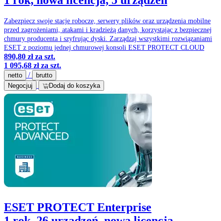
Zabezpiecz swoje stacje robocze, serwery plików oraz urządzenia mobilne
przed zagrożeniami, atakami i kradzieżą danych, korzystając z bezpiecznej
chmury producenta i szyfrując dyski. Zarządzaj wszystkimi rozwiązaniami
ESET z poziomu jednej chmurowej konsoli ESET PROTECT CLOUD
890,80 zł
za szt.
1 095,68 zł
za szt.
/
netto
brutto
Negocjuj
Dodaj do koszyka
ESET PROTECT Enterprise
1 rok, 26 urządzeń, nowa licencja