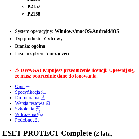
P2157
P2158
System operacyjny:
Windows/macOS/Android/iOS
Typ produktu:
Cyfrowy
Branża:
ogólna
Ilość urządzeń:
5 urządzeń
⚠ UWAGA! Kupujesz przedłużenie licencji! Upewnij się,
że masz poprzednie dane do logowania.
Opis
Specyfikacja
Do pobrania
Wersja testowa
Szkolenia
Wdrożenia
Podobne
ESET PROTECT Complete
(2 lata,