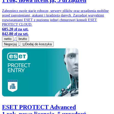
Zabezpiecz swoje stacje robocze, serwery plików oraz urządzenia mobilne
przed zagrożeniami, atakami i kradzieżą danych. Zarządzaj wszystkimi
rozwiązaniami ESET z poziomu jednej chmurowej konsoli ESET
PROTECT CLOUD.
685,20 zł
za szt.
842,80 zł
za szt.
/
netto
brutto
Negocjuj
Dodaj do koszyka
ESET PROTECT Advanced
1 rok, nowa licencja, 5 urządzeń