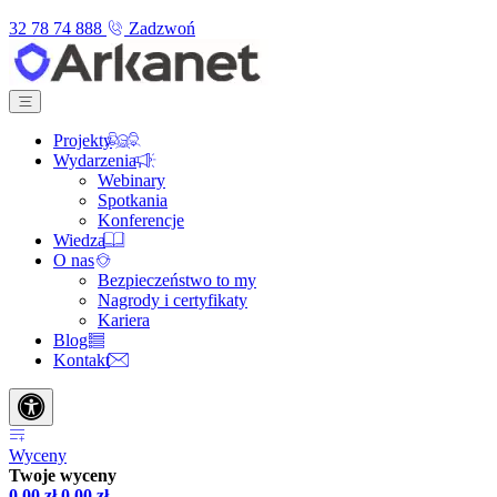
32 78 74 888
Zadzwoń
Projekty
Wydarzenia
Webinary
Spotkania
Konferencje
Wiedza
O nas
Bezpieczeństwo to my
Nagrody i certyfikaty
Kariera
Blog
Kontakt
Wyceny
Twoje wyceny
0,00
zł
0,00
zł