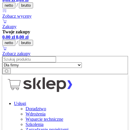
/
netto
brutto
Zobacz wyceny
Zakupy
Twoje zakupy
0,00
zł
0,00
zł
/
netto
brutto
Zobacz zakupy
Usługi
Doradztwo
Wdrożenia
Wsparcie techniczne
Szkolenia
Zarządzanie projektami