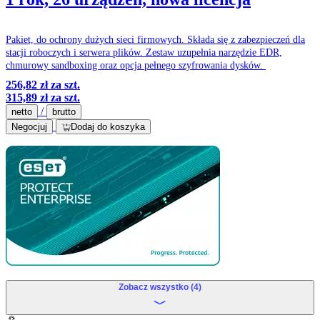
Pakiet, do ochrony dużych sieci firmowych. Składa się z zabezpieczeń dla
stacji roboczych i serwera plików. Zestaw uzupełnia narzędzie EDR,
chmurowy sandboxing oraz opcja pełnego szyfrowania dysków.
256,82 zł
za szt.
315,89 zł
za szt.
/
netto
brutto
Negocjuj
Dodaj do koszyka
Zobacz wszystko (4)