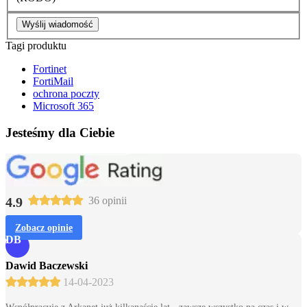
Wyślij wiadomość
Tagi produktu
Fortinet
FortiMail
ochrona poczty
Microsoft 365
Jesteśmy dla Ciebie
4.9
36 opinii
Zobacz opinie
DB
Dawid Baczewski
14-04-2023