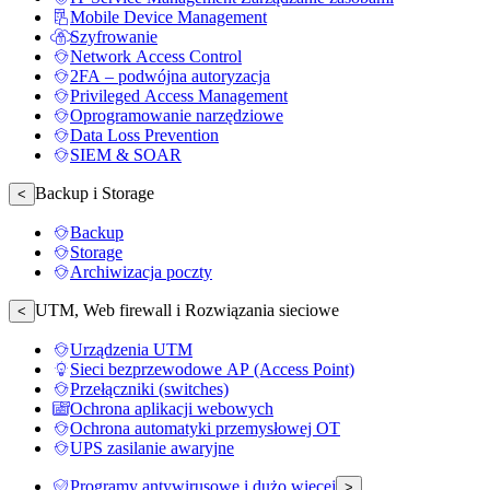
Mobile Device Management
Szyfrowanie
Network Access Control
2FA – podwójna autoryzacja
Privileged Access Management
Oprogramowanie narzędziowe
Data Loss Prevention
SIEM & SOAR
Backup i Storage
<
Backup
Storage
Archiwizacja poczty
UTM, Web firewall i Rozwiązania sieciowe
<
Urządzenia UTM
Sieci bezprzewodowe AP (Access Point)
Przełączniki (switches)
Ochrona aplikacji webowych
Ochrona automatyki przemysłowej OT
UPS zasilanie awaryjne
Programy antywirusowe i dużo więcej
>