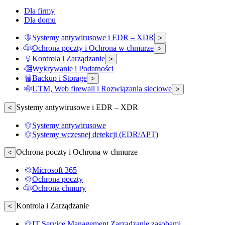
Dla firmy
Dla domu
Systemy antywirusowe i EDR – XDR
>
Ochrona poczty i Ochrona w chmurze
>
Kontrola i Zarządzanie
>
Wykrywanie i Podatności
Backup i Storage
>
UTM, Web firewall i Rozwiązania sieciowe
>
Systemy antywirusowe i EDR – XDR
<
Systemy antywirusowe
Systemy wczesnej detekcji (EDR/APT)
Ochrona poczty i Ochrona w chmurze
<
Microsoft 365
Ochrona poczty
Ochrona chmury
Kontrola i Zarządzanie
<
IT Service Management Zarządzanie zasobami