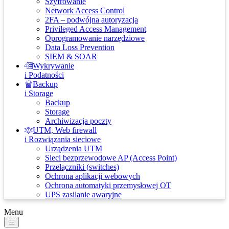
Szyfrowanie
Network Access Control
2FA – podwójna autoryzacja
Privileged Access Management
Oprogramowanie narzędziowe
Data Loss Prevention
SIEM & SOAR
Wykrywanie
i Podatności
Backup
i Storage
Backup
Storage
Archiwizacja poczty
UTM, Web firewall
i Rozwiązania sieciowe
Urządzenia UTM
Sieci bezprzewodowe AP (Access Point)
Przełączniki (switches)
Ochrona aplikacji webowych
Ochrona automatyki przemysłowej OT
UPS zasilanie awaryjne
Menu