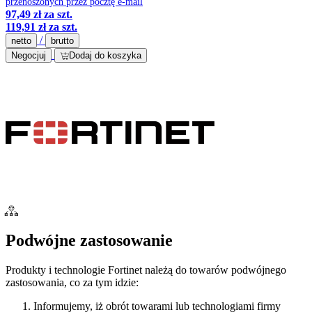
przenoszonych przez pocztę e-mail
97,49 zł
za szt.
119,91 zł
za szt.
/
netto
brutto
Negocjuj
Dodaj do koszyka
Podwójne zastosowanie
Produkty i technologie Fortinet należą do towarów podwójnego
zastosowania, co za tym idzie:
Informujemy, iż obrót towarami lub technologiami firmy