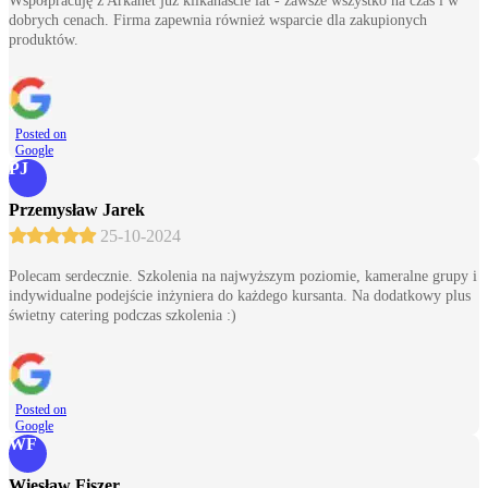
Współpracuję z Arkanet już kilkanaście lat - zawsze wszystko na czas i w
dobrych cenach. Firma zapewnia również wsparcie dla zakupionych
produktów.
Posted on
Google
PJ
Przemysław Jarek
25-10-2024
Polecam serdecznie. Szkolenia na najwyższym poziomie, kameralne grupy i
indywidualne podejście inżyniera do każdego kursanta. Na dodatkowy plus
świetny catering podczas szkolenia :)
Posted on
Google
WF
Wiesław Fiszer