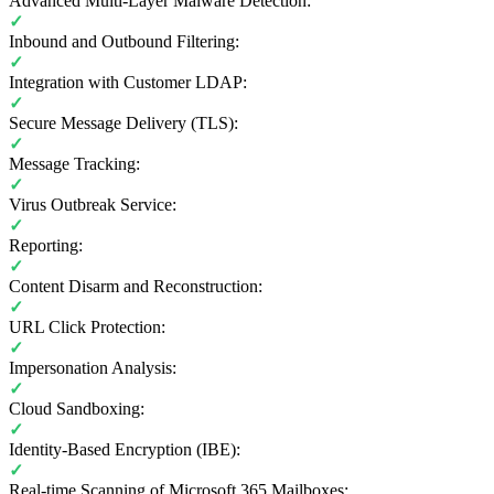
Advanced Multi-Layer Malware Detection:
✓
Inbound and Outbound Filtering:
✓
Integration with Customer LDAP:
✓
Secure Message Delivery (TLS):
✓
Message Tracking:
✓
Virus Outbreak Service:
✓
Reporting:
✓
Content Disarm and Reconstruction:
✓
URL Click Protection:
✓
Impersonation Analysis:
✓
Cloud Sandboxing:
✓
Identity-Based Encryption (IBE):
✓
Real-time Scanning of Microsoft 365 Mailboxes: