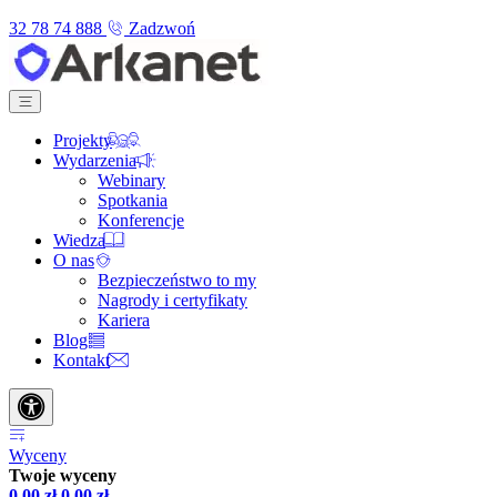
32 78 74 888
Zadzwoń
Projekty
Wydarzenia
Webinary
Spotkania
Konferencje
Wiedza
O nas
Bezpieczeństwo to my
Nagrody i certyfikaty
Kariera
Blog
Kontakt
Wyceny
Twoje wyceny
0,00
zł
0,00
zł