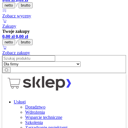
/
netto
brutto
Zobacz wyceny
Zakupy
Twoje zakupy
0,00
zł
0,00
zł
/
netto
brutto
Zobacz zakupy
Usługi
Doradztwo
Wdrożenia
Wsparcie techniczne
Szkolenia
Zarządzanie projektami