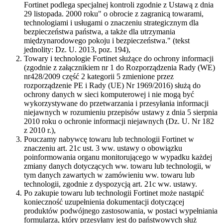
Fortinet podlega specjalnej kontroli zgodnie z Ustawą z dnia
29 listopada. 2000 roku" o obrocie z zagranicą towarami,
technologiami i usługami o znaczeniu strategicznym dla
bezpieczeństwa państwa, a także dla utrzymania
międzynarodowego pokoju i bezpieczeństwa." (tekst
jednolity: Dz. U. 2013, poz. 194),
Towary i technologie Fortinet służące do ochrony informacji
(zgodnie z załącznikiem nr 1 do Rozporządzenia Rady (WE)
nr428/2009 część 2 kategorii 5 zmienione przez
rozporządzenie PE i Rady (UE) Nr 1969/2016) służą do
ochrony danych w sieci komputerowej i nie mogą być
wykorzystywane do przetwarzania i przesyłania informacji
niejawnych w rozumieniu przepisów ustawy z dnia 5 sierpnia
2010 roku o ochronie informacji niejawnych (Dz. U. Nr 182
z 2010 r.),
Pouczamy nabywcę towaru lub technologii Fortinet w
znaczeniu art. 21c ust. 3 ww. ustawy o obowiązku
poinformowania organu monitorującego w wypadku każdej
zmiany danych dotyczących ww. towaru lub technologii, w
tym danych zawartych w zamówieniu ww. towaru lub
technologii, zgodnie z dyspozycją art. 21c ww. ustawy.
Po zakupie towaru lub technologii Fortinet może nastąpić
konieczność uzupełnienia dokumentacji dotyczącej
produktów podwójnego zastosowania, w postaci wypełniania
formularza, który przesyłany jest do państwowych służ