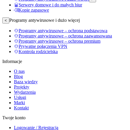
Serwery domowe i do małych biur
Kopie zapasowe
Programy antywirusowe i dużo więcej
<
Programy antywirusowe – ochrona podstawowa
Programy antywirusowe – ochrona zaawansowana
Programy antywirusowe – ochrona premium
Prywatne połączenia VPN
Kontrola rodzicielska
Informacje
O nas
Blog
Baza wiedzy
Projekty
Wydarzenia
Usługi
Marki
Kontakt
Twoje konto
Logowanie / Rejestracja