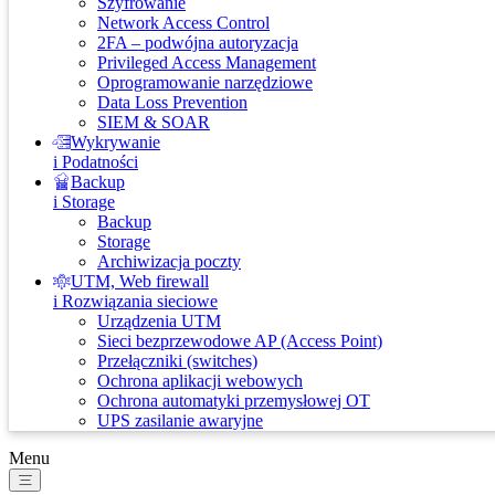
Szyfrowanie
Network Access Control
2FA – podwójna autoryzacja
Privileged Access Management
Oprogramowanie narzędziowe
Data Loss Prevention
SIEM & SOAR
Wykrywanie
i Podatności
Backup
i Storage
Backup
Storage
Archiwizacja poczty
UTM, Web firewall
i Rozwiązania sieciowe
Urządzenia UTM
Sieci bezprzewodowe AP (Access Point)
Przełączniki (switches)
Ochrona aplikacji webowych
Ochrona automatyki przemysłowej OT
UPS zasilanie awaryjne
Menu