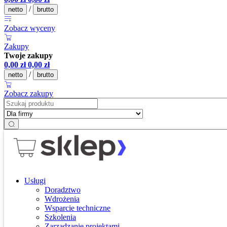
/
netto
brutto
Zobacz wyceny
Zakupy
Twoje zakupy
0,00
zł
0,00
zł
/
netto
brutto
Zobacz zakupy
Usługi
Doradztwo
Wdrożenia
Wsparcie techniczne
Szkolenia
Zarządzanie projektami