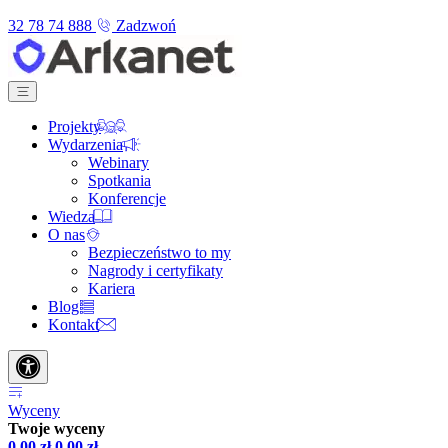
32 78 74 888
Zadzwoń
Projekty
Wydarzenia
Webinary
Spotkania
Konferencje
Wiedza
O nas
Bezpieczeństwo to my
Nagrody i certyfikaty
Kariera
Blog
Kontakt
Wyceny
Twoje wyceny
0,00
zł
0,00
zł