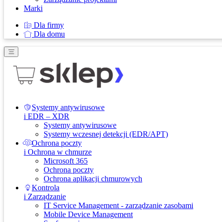
Marki
Dla firmy
Dla domu
Systemy antywirusowe
i EDR – XDR
Systemy antywirusowe
Systemy wczesnej detekcji (EDR/APT)
Ochrona poczty
i Ochrona w chmurze
Microsoft 365
Ochrona poczty
Ochrona aplikacji chmurowych
Kontrola
i Zarządzanie
IT Service Management - zarządzanie zasobami
Mobile Device Management