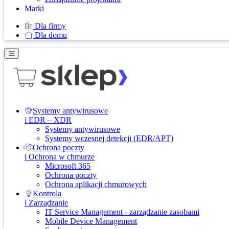
Marki
Dla firmy
Dla domu
Systemy antywirusowe
i EDR – XDR
Systemy antywirusowe
Systemy wczesnej detekcji (EDR/APT)
Ochrona poczty
i Ochrona w chmurze
Microsoft 365
Ochrona poczty
Ochrona aplikacji chmurowych
Kontrola
i Zarządzanie
IT Service Management - zarządzanie zasobami
Mobile Device Management