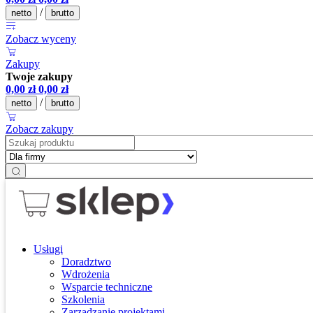
/
netto
brutto
Zobacz wyceny
Zakupy
Twoje zakupy
0,00
zł
0,00
zł
/
netto
brutto
Zobacz zakupy
Usługi
Doradztwo
Wdrożenia
Wsparcie techniczne
Szkolenia
Zarządzanie projektami