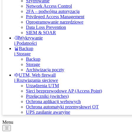
Szyfrowanie
Network Access Control
2FA – podwójna autoryzacja
Privileged Access Management
Oprogramowanie narzędziowe
Data Loss Prevention
SIEM & SOAR
Wykrywanie
i Podatności
Backup
i Storage
Backup
Storage
Archiwizacja poczty
UTM, Web firewall
i Rozwiązania sieciowe
Urządzenia UTM
Sieci bezprzewodowe AP (Access Point)
Przełączniki (switches)
Ochrona aplikacji webowych
Ochrona automatyki przemysłowej OT
UPS zasilanie awaryjne
Menu