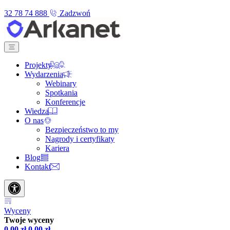
32 78 74 888
Zadzwoń
Projekty
Wydarzenia
Webinary
Spotkania
Konferencje
Wiedza
O nas
Bezpieczeństwo to my
Nagrody i certyfikaty
Kariera
Blog
Kontakt
Wyceny
Twoje wyceny
0,00
zł
0,00
zł