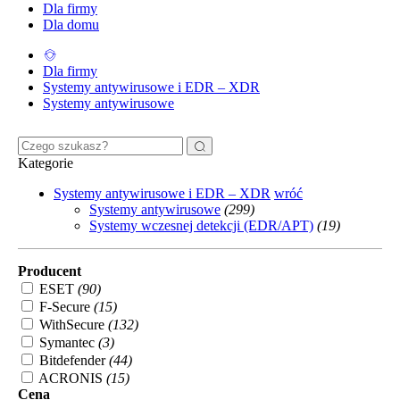
Dla firmy
Dla domu
Dla firmy
Systemy antywirusowe i EDR – XDR
Systemy antywirusowe
Kategorie
Systemy antywirusowe i EDR – XDR
wróć
Systemy antywirusowe
(299)
Systemy wczesnej detekcji (EDR/APT)
(19)
Producent
ESET
(90)
F-Secure
(15)
WithSecure
(132)
Symantec
(3)
Bitdefender
(44)
ACRONIS
(15)
Cena