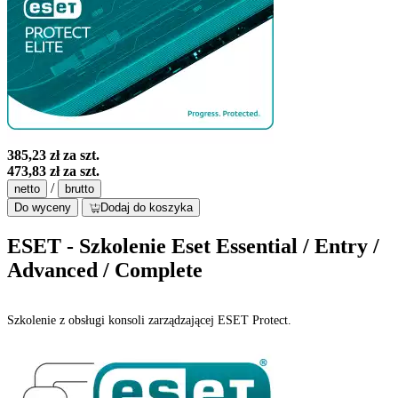
385,23 zł
za szt.
473,83 zł
za szt.
/
netto
brutto
Do wyceny
Dodaj do koszyka
ESET - Szkolenie Eset Essential / Entry /
Advanced / Complete
Szkolenie z obsługi konsoli zarządzającej ESET Protect.