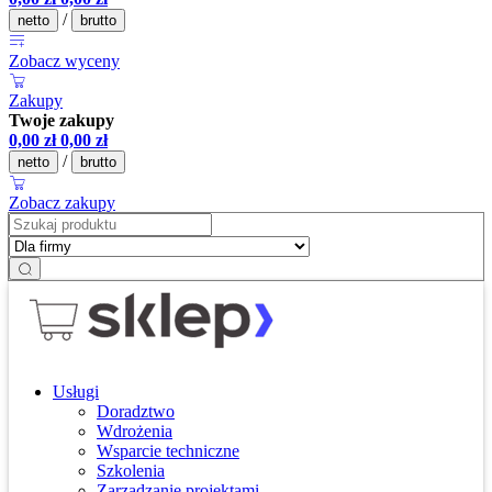
/
netto
brutto
Zobacz wyceny
Zakupy
Twoje zakupy
0,00
zł
0,00
zł
/
netto
brutto
Zobacz zakupy
Usługi
Doradztwo
Wdrożenia
Wsparcie techniczne
Szkolenia
Zarządzanie projektami