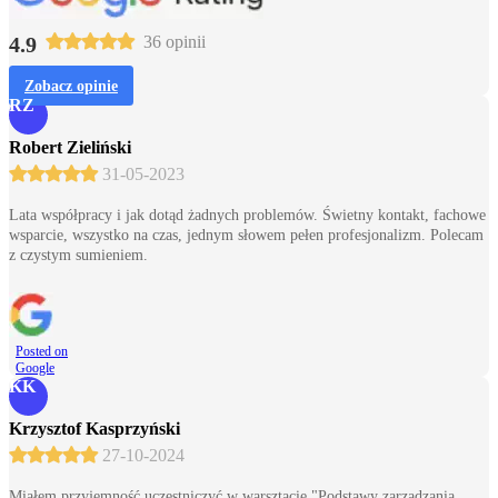
4.9
36 opinii
Zobacz opinie
RZ
Robert Zieliński
31-05-2023
Lata współpracy i jak dotąd żadnych problemów. Świetny kontakt, fachowe
wsparcie, wszystko na czas, jednym słowem pełen profesjonalizm. Polecam
z czystym sumieniem.
Posted on
Google
KK
Krzysztof Kasprzyński
27-10-2024
Miałem przyjemność uczestniczyć w warsztacie "Podstawy zarządzania