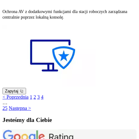
Ochrona AV z dodatkowymi funkcjami dla stacji roboczych zarządzana
centralnie poprzez lokalną konsolę.
Zapytaj
< Poprzednia
1
2
3
4
…
25
Następna >
Jesteśmy dla Ciebie