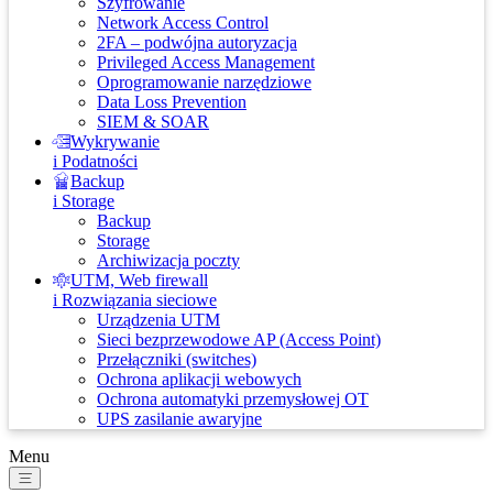
Szyfrowanie
Network Access Control
2FA – podwójna autoryzacja
Privileged Access Management
Oprogramowanie narzędziowe
Data Loss Prevention
SIEM & SOAR
Wykrywanie
i Podatności
Backup
i Storage
Backup
Storage
Archiwizacja poczty
UTM, Web firewall
i Rozwiązania sieciowe
Urządzenia UTM
Sieci bezprzewodowe AP (Access Point)
Przełączniki (switches)
Ochrona aplikacji webowych
Ochrona automatyki przemysłowej OT
UPS zasilanie awaryjne
Menu