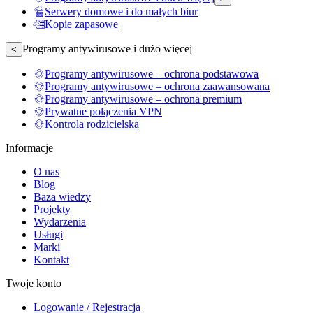
Serwery domowe i do małych biur
Kopie zapasowe
Programy antywirusowe i dużo więcej
<
Programy antywirusowe – ochrona podstawowa
Programy antywirusowe – ochrona zaawansowana
Programy antywirusowe – ochrona premium
Prywatne połączenia VPN
Kontrola rodzicielska
Informacje
O nas
Blog
Baza wiedzy
Projekty
Wydarzenia
Usługi
Marki
Kontakt
Twoje konto
Logowanie / Rejestracja