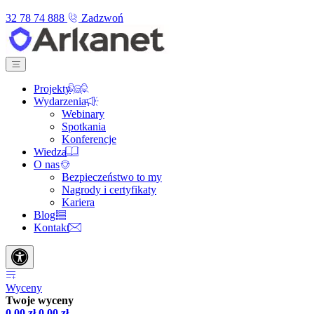
32 78 74 888
Zadzwoń
Projekty
Wydarzenia
Webinary
Spotkania
Konferencje
Wiedza
O nas
Bezpieczeństwo to my
Nagrody i certyfikaty
Kariera
Blog
Kontakt
Wyceny
Twoje wyceny
0,00
zł
0,00
zł