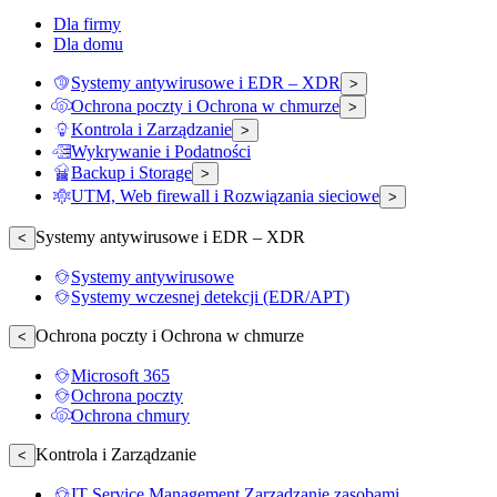
Dla firmy
Dla domu
Systemy antywirusowe i EDR – XDR
>
Ochrona poczty i Ochrona w chmurze
>
Kontrola i Zarządzanie
>
Wykrywanie i Podatności
Backup i Storage
>
UTM, Web firewall i Rozwiązania sieciowe
>
Systemy antywirusowe i EDR – XDR
<
Systemy antywirusowe
Systemy wczesnej detekcji (EDR/APT)
Ochrona poczty i Ochrona w chmurze
<
Microsoft 365
Ochrona poczty
Ochrona chmury
Kontrola i Zarządzanie
<
IT Service Management Zarządzanie zasobami