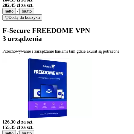
202,45 zł
za szt.
/
netto
brutto
Dodaj do koszyka
F-Secure FREEDOME VPN
3 urządzenia
Przechowywanie i zarządzanie hasłami tam gdzie akurat są potrzebne
126,30 zł
za szt.
155,35 zł
za szt.
/
netto
brutto