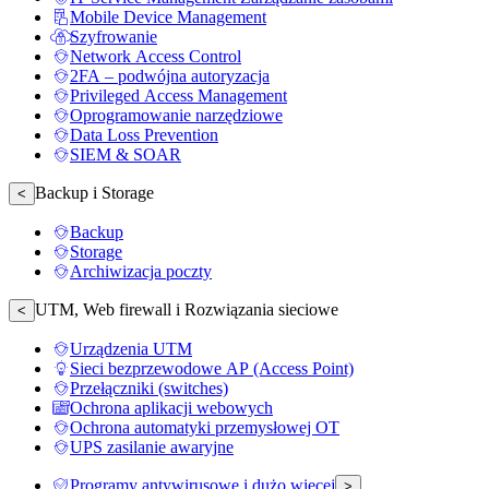
Mobile Device Management
Szyfrowanie
Network Access Control
2FA – podwójna autoryzacja
Privileged Access Management
Oprogramowanie narzędziowe
Data Loss Prevention
SIEM & SOAR
Backup i Storage
<
Backup
Storage
Archiwizacja poczty
UTM, Web firewall i Rozwiązania sieciowe
<
Urządzenia UTM
Sieci bezprzewodowe AP (Access Point)
Przełączniki (switches)
Ochrona aplikacji webowych
Ochrona automatyki przemysłowej OT
UPS zasilanie awaryjne
Programy antywirusowe i dużo więcej
>