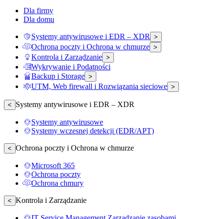
Dla firmy
Dla domu
Systemy antywirusowe i EDR – XDR
>
Ochrona poczty i Ochrona w chmurze
>
Kontrola i Zarządzanie
>
Wykrywanie i Podatności
Backup i Storage
>
UTM, Web firewall i Rozwiązania sieciowe
>
Systemy antywirusowe i EDR – XDR
<
Systemy antywirusowe
Systemy wczesnej detekcji (EDR/APT)
Ochrona poczty i Ochrona w chmurze
<
Microsoft 365
Ochrona poczty
Ochrona chmury
Kontrola i Zarządzanie
<
IT Service Management Zarządzanie zasobami