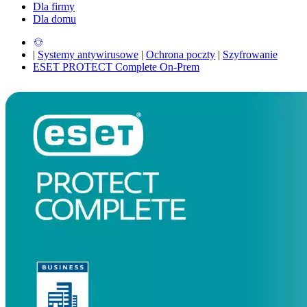
Dla firmy
Dla domu
|
Systemy antywirusowe
|
Ochrona poczty
|
Szyfrowanie
ESET PROTECT Complete On-Prem