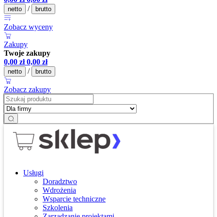
/
netto
brutto
Zobacz wyceny
Zakupy
Twoje zakupy
0,00
zł
0,00
zł
/
netto
brutto
Zobacz zakupy
Usługi
Doradztwo
Wdrożenia
Wsparcie techniczne
Szkolenia
Zarządzanie projektami