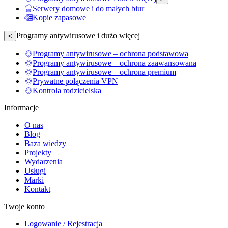
Serwery domowe i do małych biur
Kopie zapasowe
Programy antywirusowe i dużo więcej
<
Programy antywirusowe – ochrona podstawowa
Programy antywirusowe – ochrona zaawansowana
Programy antywirusowe – ochrona premium
Prywatne połączenia VPN
Kontrola rodzicielska
Informacje
O nas
Blog
Baza wiedzy
Projekty
Wydarzenia
Usługi
Marki
Kontakt
Twoje konto
Logowanie / Rejestracja