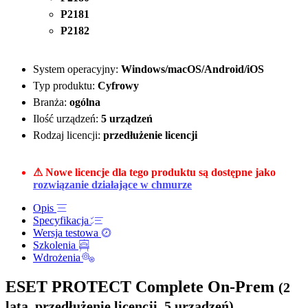
P2181
P2182
System operacyjny:
Windows/macOS/Android/iOS
Typ produktu:
Cyfrowy
Branża:
ogólna
Ilość urządzeń:
5 urządzeń
Rodzaj licencji:
przedłużenie licencji
⚠ Nowe licencje dla tego produktu są dostępne jako
rozwiązanie działające w chmurze
Opis
Specyfikacja
Wersja testowa
Szkolenia
Wdrożenia
ESET PROTECT Complete On-Prem
(2
lata, przedłużenie licencji, 5 urządzeń)