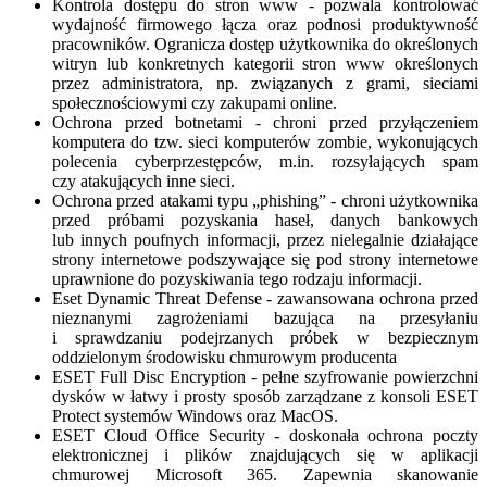
Kontrola dostępu do stron www - pozwala kontrolować
wydajność firmowego łącza oraz podnosi produktywność
pracowników. Ogranicza dostęp użytkownika do określonych
witryn lub konkretnych kategorii stron www określonych
przez administratora, np. związanych z grami, sieciami
społecznościowymi czy zakupami online.
Ochrona przed botnetami - chroni przed przyłączeniem
komputera do tzw. sieci komputerów zombie, wykonujących
polecenia cyberprzestępców, m.in. rozsyłających spam
czy atakujących inne sieci.
Ochrona przed atakami typu „phishing” - chroni użytkownika
przed próbami pozyskania haseł, danych bankowych
lub innych poufnych informacji, przez nielegalnie działające
strony internetowe podszywające się pod strony internetowe
uprawnione do pozyskiwania tego rodzaju informacji.
Eset Dynamic Threat Defense - zawansowana ochrona przed
nieznanymi zagrożeniami bazująca na przesyłaniu
i sprawdzaniu podejrzanych próbek w bezpiecznym
oddzielonym środowisku chmurowym producenta
ESET Full Disc Encryption - pełne szyfrowanie powierzchni
dysków w łatwy i prosty sposób zarządzane z konsoli ESET
Protect systemów Windows oraz MacOS.
ESET Cloud Office Security - doskonała ochrona poczty
elektronicznej i plików znajdujących się w aplikacji
chmurowej Microsoft 365. Zapewnia skanowanie