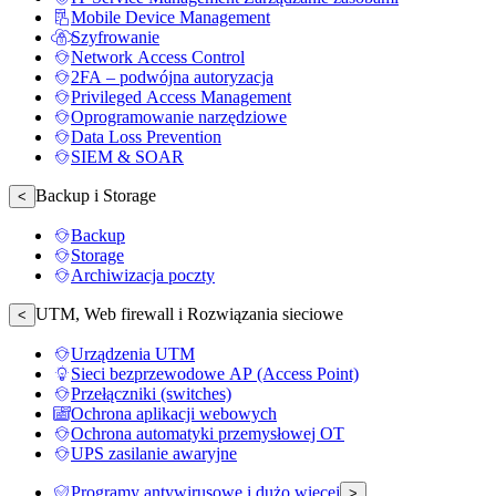
Mobile Device Management
Szyfrowanie
Network Access Control
2FA – podwójna autoryzacja
Privileged Access Management
Oprogramowanie narzędziowe
Data Loss Prevention
SIEM & SOAR
Backup i Storage
<
Backup
Storage
Archiwizacja poczty
UTM, Web firewall i Rozwiązania sieciowe
<
Urządzenia UTM
Sieci bezprzewodowe AP (Access Point)
Przełączniki (switches)
Ochrona aplikacji webowych
Ochrona automatyki przemysłowej OT
UPS zasilanie awaryjne
Programy antywirusowe i dużo więcej
>