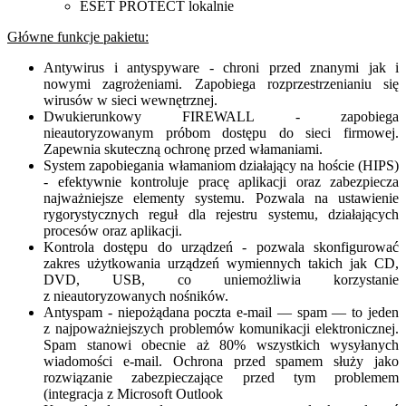
ESET PROTECT lokalnie
Główne funkcje pakietu:
Antywirus i antyspyware - chroni przed znanymi jak i
nowymi zagrożeniami. Zapobiega rozprzestrzenianiu się
wirusów w sieci wewnętrznej.
Dwukierunkowy FIREWALL - zapobiega
nieautoryzowanym próbom dostępu do sieci firmowej.
Zapewnia skuteczną ochronę przed włamaniami.
System zapobiegania włamaniom działający na hoście (HIPS)
- efektywnie kontroluje pracę aplikacji oraz zabezpiecza
najważniejsze elementy systemu. Pozwala na ustawienie
rygorystycznych reguł dla rejestru systemu, działających
procesów oraz aplikacji.
Kontrola dostępu do urządzeń - pozwala skonfigurować
zakres użytkowania urządzeń wymiennych takich jak CD,
DVD, USB, co uniemożliwia korzystanie
z nieautoryzowanych nośników.
Antyspam - niepożądana poczta e-mail — spam — to jeden
z najpoważniejszych problemów komunikacji elektronicznej.
Spam stanowi obecnie aż 80% wszystkich wysyłanych
wiadomości e-mail. Ochrona przed spamem służy jako
rozwiązanie zabezpieczające przed tym problemem
(integracja z Microsoft Outlook