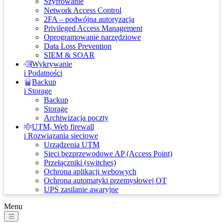
Szyfrowanie
Network Access Control
2FA – podwójna autoryzacja
Privileged Access Management
Oprogramowanie narzędziowe
Data Loss Prevention
SIEM & SOAR
Wykrywanie
i Podatności
Backup
i Storage
Backup
Storage
Archiwizacja poczty
UTM, Web firewall
i Rozwiązania sieciowe
Urządzenia UTM
Sieci bezprzewodowe AP (Access Point)
Przełączniki (switches)
Ochrona aplikacji webowych
Ochrona automatyki przemysłowej OT
UPS zasilanie awaryjne
Menu