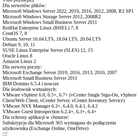
Dla serwerów plików:
Microsoft Windows Server 2022, 2019, 2016, 2012, 2008, R2 SP1
Microsoft Windows Storage Server 2012, 2008R2
Microsoft Windows Small Business Server 2011
RedHat Enterprise Linux (RHEL) 7, 8
CentOS 7, 8
Ubuntu Server 16.04 LTS, 18.04 LTS, 20.04 LTS
Debian 9, 10, 11
SUSE Linux Enterprise Server (SLES) 12, 15
Oracle Linux 8
Amazon Linux 2
Dla serwera poczty:
Microsoft Exchange Server 2019, 2016, 2013, 2010, 2007
Microsoft Small Business Server 2011
IBM Domino 6.5.4 i nowsze
Dla środowisk wirtualnych:
VMware vSphere 6.0, 6.5+, 6.7+ (vCenter Single Sign-On, vSphere
Client/Web Client, vCenter Server, vCenter Inventory Service)
VMware NSX Manager 6.3+, 6.4.0, 6.4.1, 6.4.2
VMware Guest Introspection 6.2.4+, 6.3+, 6.4+
Dla ochrony aplikacji w chmurze:
Subskrypcja dla Microsoft 365 wymagana do podłączenia
użytkownika (Exchange Online, OneDrive)