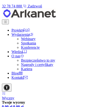
32 78 74 888
Zadzwoń
Projekty
Wydarzenia
Webinary
Spotkania
Konferencje
Wiedza
O nas
Bezpieczeństwo to my
Nagrody i certyfikaty
Kariera
Blog
Kontakt
Wyceny
Twoje wyceny
0,00
zł
0,00
zł