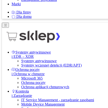
Marki
Dla firmy
Dla domu
Systemy antywirusowe
i EDR – XDR
Systemy antywirusowe
Systemy wczesnej detekcji (EDR/APT)
Ochrona poczty
i Ochrona w chmurze
Microsoft 365
Ochrona poczty
Ochrona aplikacji chmurowych
Kontrola
i Zarządzanie
IT Service Management - zarządzanie zasobami
Mobile Device Management