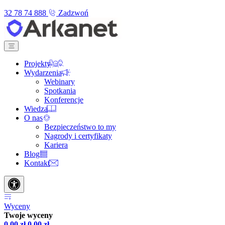
32 78 74 888
Zadzwoń
Projekty
Wydarzenia
Webinary
Spotkania
Konferencje
Wiedza
O nas
Bezpieczeństwo to my
Nagrody i certyfikaty
Kariera
Blog
Kontakt
Wyceny
Twoje wyceny
0,00
zł
0,00
zł