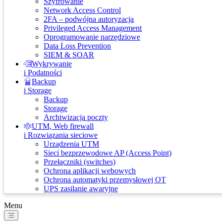
Szyfrowanie
Network Access Control
2FA – podwójna autoryzacja
Privileged Access Management
Oprogramowanie narzędziowe
Data Loss Prevention
SIEM & SOAR
Wykrywanie
i Podatności
Backup
i Storage
Backup
Storage
Archiwizacja poczty
UTM, Web firewall
i Rozwiązania sieciowe
Urządzenia UTM
Sieci bezprzewodowe AP (Access Point)
Przełączniki (switches)
Ochrona aplikacji webowych
Ochrona automatyki przemysłowej OT
UPS zasilanie awaryjne
Menu