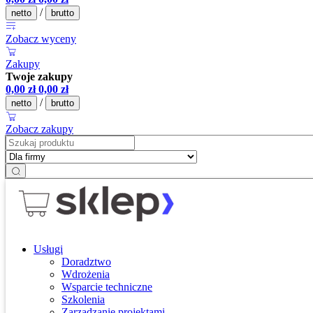
/
netto
brutto
Zobacz wyceny
Zakupy
Twoje zakupy
0,00
zł
0,00
zł
/
netto
brutto
Zobacz zakupy
Usługi
Doradztwo
Wdrożenia
Wsparcie techniczne
Szkolenia
Zarządzanie projektami