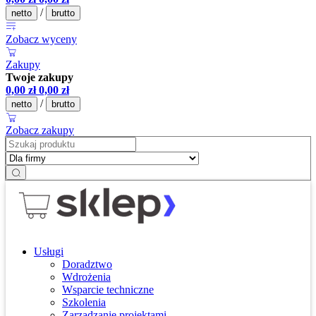
/
netto
brutto
Zobacz wyceny
Zakupy
Twoje zakupy
0,00
zł
0,00
zł
/
netto
brutto
Zobacz zakupy
Usługi
Doradztwo
Wdrożenia
Wsparcie techniczne
Szkolenia
Zarządzanie projektami