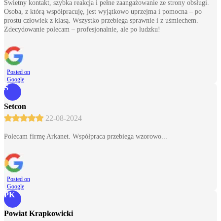
Świetny kontakt, szybka reakcja i pełne zaangażowanie ze strony obsługi.
Osoba, z którą współpracuję, jest wyjątkowo uprzejma i pomocna – po
prostu człowiek z klasą. Wszystko przebiega sprawnie i z uśmiechem.
Zdecydowanie polecam – profesjonalnie, ale po ludzku!
Posted on
Google
S
Setcon
22-08-2024
Polecam firmę Arkanet. Współpraca przebiega wzorowo...
Posted on
Google
PK
Powiat Krapkowicki