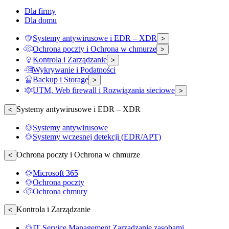
Dla firmy
Dla domu
Systemy antywirusowe i EDR – XDR
>
Ochrona poczty i Ochrona w chmurze
>
Kontrola i Zarządzanie
>
Wykrywanie i Podatności
Backup i Storage
>
UTM, Web firewall i Rozwiązania sieciowe
>
Systemy antywirusowe i EDR – XDR
<
Systemy antywirusowe
Systemy wczesnej detekcji (EDR/APT)
Ochrona poczty i Ochrona w chmurze
<
Microsoft 365
Ochrona poczty
Ochrona chmury
Kontrola i Zarządzanie
<
IT Service Management Zarządzanie zasobami