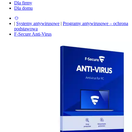
Dla firmy
Dla domu
|
Systemy antywirusowe
|
Programy antywirusowe – ochrona
podstawowa
F-Secure Anti-Virus