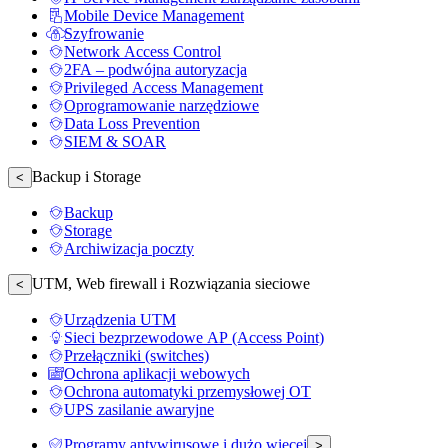
Mobile Device Management
Szyfrowanie
Network Access Control
2FA – podwójna autoryzacja
Privileged Access Management
Oprogramowanie narzędziowe
Data Loss Prevention
SIEM & SOAR
Backup i Storage
<
Backup
Storage
Archiwizacja poczty
UTM, Web firewall i Rozwiązania sieciowe
<
Urządzenia UTM
Sieci bezprzewodowe AP (Access Point)
Przełączniki (switches)
Ochrona aplikacji webowych
Ochrona automatyki przemysłowej OT
UPS zasilanie awaryjne
Programy antywirusowe i dużo więcej
>