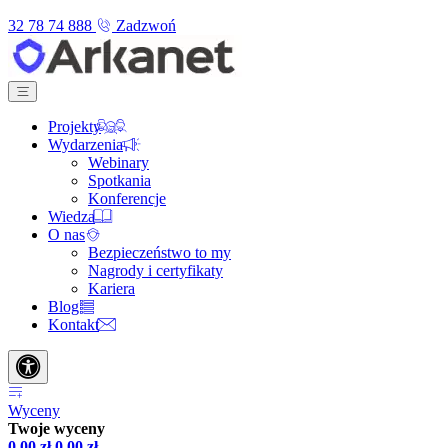
32 78 74 888
Zadzwoń
Projekty
Wydarzenia
Webinary
Spotkania
Konferencje
Wiedza
O nas
Bezpieczeństwo to my
Nagrody i certyfikaty
Kariera
Blog
Kontakt
Wyceny
Twoje wyceny
0,00
zł
0,00
zł