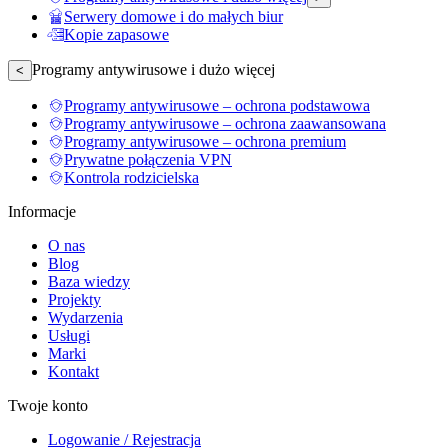
Serwery domowe i do małych biur
Kopie zapasowe
Programy antywirusowe i dużo więcej
<
Programy antywirusowe – ochrona podstawowa
Programy antywirusowe – ochrona zaawansowana
Programy antywirusowe – ochrona premium
Prywatne połączenia VPN
Kontrola rodzicielska
Informacje
O nas
Blog
Baza wiedzy
Projekty
Wydarzenia
Usługi
Marki
Kontakt
Twoje konto
Logowanie / Rejestracja