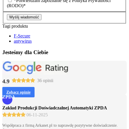
*Potwierdzam zapoznanie się z Polityka Prywatności
(RODO)*
Wyślij wiadomość
Tagi produktu
F-Secure
antywirus
Jesteśmy dla Ciebie
4.9
36 opinii
Zobacz opinie
ZPDA
Zakład Produkcji Doświadczalnej Automatyki ZPDA
06-11-2025
Współpraca z firmą Arkanet.pl to naprawdę pozytywne doświadczenie.