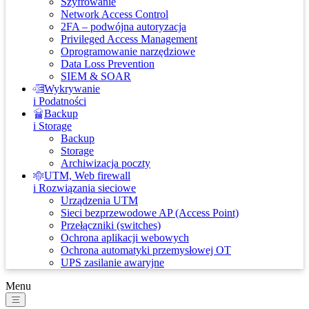
Szyfrowanie
Network Access Control
2FA – podwójna autoryzacja
Privileged Access Management
Oprogramowanie narzędziowe
Data Loss Prevention
SIEM & SOAR
Wykrywanie
i Podatności
Backup
i Storage
Backup
Storage
Archiwizacja poczty
UTM, Web firewall
i Rozwiązania sieciowe
Urządzenia UTM
Sieci bezprzewodowe AP (Access Point)
Przełączniki (switches)
Ochrona aplikacji webowych
Ochrona automatyki przemysłowej OT
UPS zasilanie awaryjne
Menu