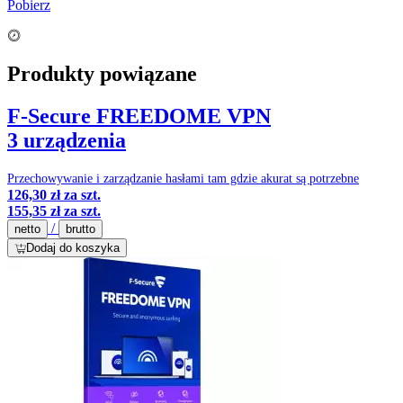
Pobierz
Produkty powiązane
F-Secure FREEDOME VPN
3 urządzenia
Przechowywanie i zarządzanie hasłami tam gdzie akurat są potrzebne
126,30 zł
za szt.
155,35 zł
za szt.
/
netto
brutto
Dodaj do koszyka