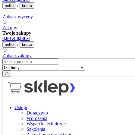
/
netto
brutto
Zobacz wyceny
Zakupy
Twoje zakupy
0,00
zł
0,00
zł
/
netto
brutto
Zobacz zakupy
Usługi
Doradztwo
Wdrożenia
Wsparcie techniczne
Szkolenia
Zarządzanie projektami