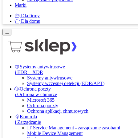
Marki
Dla firmy
Dla domu
Systemy antywirusowe
i EDR – XDR
Systemy antywirusowe
Systemy wczesnej detekcji (EDR/APT)
Ochrona poczty
i Ochrona w chmurze
Microsoft 365
Ochrona poczty
Ochrona aplikacji chmurowych
Kontrola
i Zarządzanie
IT Service Management - zarządzanie zasobami
Mobile Device Management