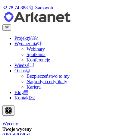
32 78 74 888
Zadzwoń
Projekty
Wydarzenia
Webinary
Spotkania
Konferencje
Wiedza
O nas
Bezpieczeństwo to my
Nagrody i certyfikaty
Kariera
Blog
Kontakt
Wyceny
Twoje wyceny
0,00
zł
0,00
zł