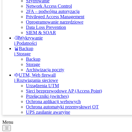
Szyfrowanie
Network Access Control
2FA – podwójna autoryzacja
Privileged Access Management
Oprogramowanie narzędziowe
Data Loss Prevention
SIEM & SOAR
Wykrywanie
i Podatności
Backup
i Storage
Backup
Storage
Archiwizacja poczty
UTM, Web firewall
i Rozwiązania sieciowe
Urządzenia UTM
Sieci bezprzewodowe AP (Access Point)
Przełączniki (switches)
Ochrona aplikacji webowych
Ochrona automatyki przemysłowej OT
UPS zasilanie awaryjne
Menu