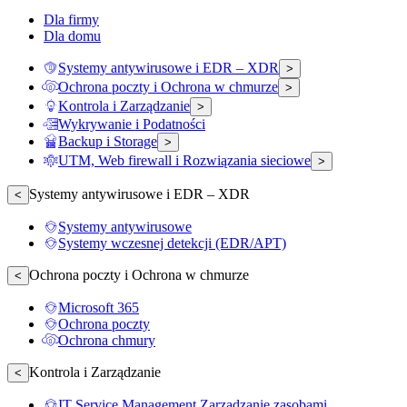
Dla firmy
Dla domu
Systemy antywirusowe i EDR – XDR
>
Ochrona poczty i Ochrona w chmurze
>
Kontrola i Zarządzanie
>
Wykrywanie i Podatności
Backup i Storage
>
UTM, Web firewall i Rozwiązania sieciowe
>
Systemy antywirusowe i EDR – XDR
<
Systemy antywirusowe
Systemy wczesnej detekcji (EDR/APT)
Ochrona poczty i Ochrona w chmurze
<
Microsoft 365
Ochrona poczty
Ochrona chmury
Kontrola i Zarządzanie
<
IT Service Management Zarządzanie zasobami