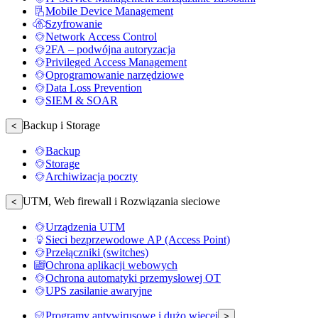
Mobile Device Management
Szyfrowanie
Network Access Control
2FA – podwójna autoryzacja
Privileged Access Management
Oprogramowanie narzędziowe
Data Loss Prevention
SIEM & SOAR
Backup i Storage
<
Backup
Storage
Archiwizacja poczty
UTM, Web firewall i Rozwiązania sieciowe
<
Urządzenia UTM
Sieci bezprzewodowe AP (Access Point)
Przełączniki (switches)
Ochrona aplikacji webowych
Ochrona automatyki przemysłowej OT
UPS zasilanie awaryjne
Programy antywirusowe i dużo więcej
>