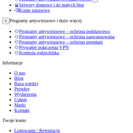
Serwery domowe i do małych biur
Kopie zapasowe
Programy antywirusowe i dużo więcej
<
Programy antywirusowe – ochrona podstawowa
Programy antywirusowe – ochrona zaawansowana
Programy antywirusowe – ochrona premium
Prywatne połączenia VPN
Kontrola rodzicielska
Informacje
O nas
Blog
Baza wiedzy
Projekty
Wydarzenia
Usługi
Marki
Kontakt
Twoje konto
Logowanie / Rejestracja