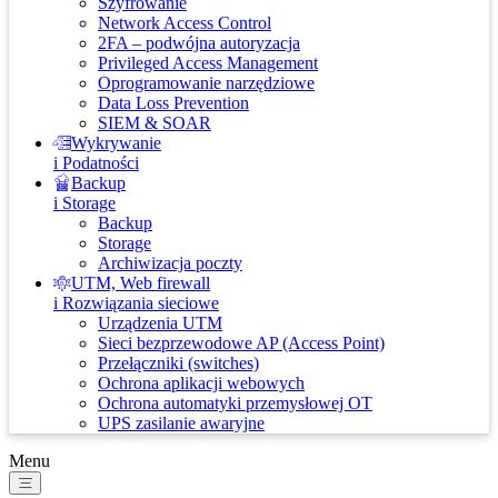
Szyfrowanie
Network Access Control
2FA – podwójna autoryzacja
Privileged Access Management
Oprogramowanie narzędziowe
Data Loss Prevention
SIEM & SOAR
Wykrywanie
i Podatności
Backup
i Storage
Backup
Storage
Archiwizacja poczty
UTM, Web firewall
i Rozwiązania sieciowe
Urządzenia UTM
Sieci bezprzewodowe AP (Access Point)
Przełączniki (switches)
Ochrona aplikacji webowych
Ochrona automatyki przemysłowej OT
UPS zasilanie awaryjne
Menu