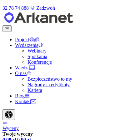
32 78 74 888
Zadzwoń
Projekty
Wydarzenia
Webinary
Spotkania
Konferencje
Wiedza
O nas
Bezpieczeństwo to my
Nagrody i certyfikaty
Kariera
Blog
Kontakt
Wyceny
Twoje wyceny
0,00
zł
0,00
zł