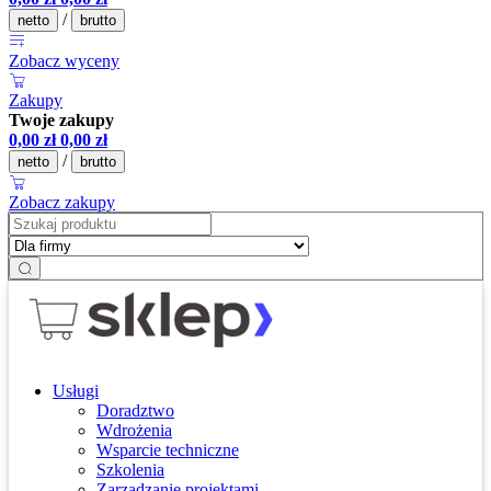
/
netto
brutto
Zobacz wyceny
Zakupy
Twoje zakupy
0,00
zł
0,00
zł
/
netto
brutto
Zobacz zakupy
Usługi
Doradztwo
Wdrożenia
Wsparcie techniczne
Szkolenia
Zarządzanie projektami