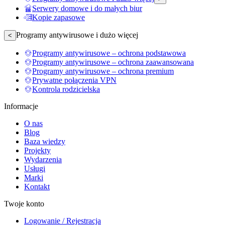
Serwery domowe i do małych biur
Kopie zapasowe
Programy antywirusowe i dużo więcej
<
Programy antywirusowe – ochrona podstawowa
Programy antywirusowe – ochrona zaawansowana
Programy antywirusowe – ochrona premium
Prywatne połączenia VPN
Kontrola rodzicielska
Informacje
O nas
Blog
Baza wiedzy
Projekty
Wydarzenia
Usługi
Marki
Kontakt
Twoje konto
Logowanie / Rejestracja