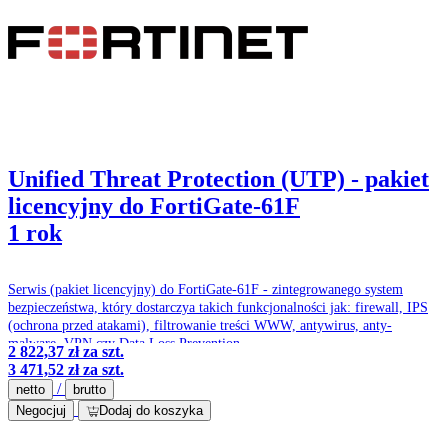
Unified Threat Protection (UTP) - pakiet
licencyjny do FortiGate-61F
1 rok
Serwis (pakiet licencyjny) do FortiGate-61F - zintegrowanego system
bezpieczeństwa, który dostarczya takich funkcjonalności jak: firewall, IPS
(ochrona przed atakami), filtrowanie treści WWW, antywirus, anty-
malware, VPN czy Data Loss Prevention.
2 822,37 zł
za szt.
3 471,52 zł
za szt.
/
netto
brutto
Negocjuj
Dodaj do koszyka