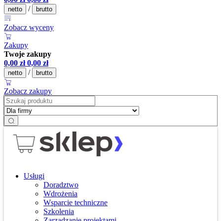
/
netto
brutto
Zobacz wyceny
Zakupy
Twoje zakupy
0,00
zł
0,00
zł
/
netto
brutto
Zobacz zakupy
Usługi
Doradztwo
Wdrożenia
Wsparcie techniczne
Szkolenia
Zarządzanie projektami