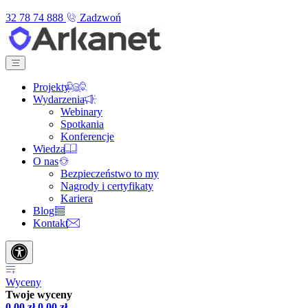
32 78 74 888
Zadzwoń
Projekty
Wydarzenia
Webinary
Spotkania
Konferencje
Wiedza
O nas
Bezpieczeństwo to my
Nagrody i certyfikaty
Kariera
Blog
Kontakt
Wyceny
Twoje wyceny
0,00
zł
0,00
zł