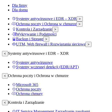
Dla firmy
Dla domu
Systemy antywirusowe i EDR – XDR
>
Ochrona poczty i Ochrona w chmurze
>
Kontrola i Zarządzanie
>
Wykrywanie i Podatności
Backup i Storage
>
UTM, Web firewall i Rozwiązania sieciowe
>
Systemy antywirusowe i EDR – XDR
<
Systemy antywirusowe
Systemy wczesnej detekcji (EDR/APT)
Ochrona poczty i Ochrona w chmurze
<
Microsoft 365
Ochrona poczty
Ochrona chmury
Kontrola i Zarządzanie
<
IT Service Management Zarządzanie zasobami