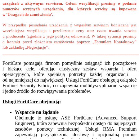
urządzeń z aktywnym serwisem. Celem weryfikacji prosimy o podanie
numerów seryjnych urządzenia, dla których serwisy są kupowane
w ‘Uwagach do zamówienia’.
W przypadku posiadania urządzenia z wygasłym serwisem konieczna jest
wcześniejsza weryfikacja i przeliczenie ceny oraz czasu trwania serwisu
u producenta (zgodnie z jego polityką odnowień). W takiej sytuacji prosimy
o kontakt przed złożeniem zamówienia poprzez „Formularz Kontaktowy”
lub zakładkę „Negocjacje”.
______________________________________________________________
FortiCare pomagaja firmom pomyślnie osiągnąć ich początkowe
i bieżące cele, oferując elastyczny zestaw wsparcia i ofert
operacyjnych, które spełniają potrzeby każdej organizacji —
od najmniejszej do największej.
Usługi FortiCare obsługują całą sieć
Fortinet Security Fabric, co zapewnia multidyscyplinarne wsparcie
i jedno źródło
do rozwiązywania problemów.
Usługi FortiCare obejmują:
Wsparcie na żądanie
Obejmuje to usługę ASE FortiCare (Advanced Support
Engineer), która zapewnia bezpośredni dostęp do najlepszych
zasobów pomocy technicznej. Usługi RMA Premium
zapewniają przyspieszoną dostawę i opcjonalną pomoc