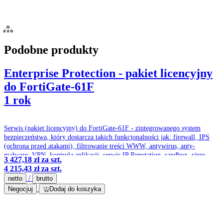
Podobne produkty
Enterprise Protection - pakiet licencyjny
do FortiGate-61F
1 rok
Serwis (pakiet licencyjny) do FortiGate-61F - zintegrowanego system
bezpieczeństwa, który dostarcza takich funkcjonalności jak: firewall, IPS
(ochrona przed atakami), filtrowanie treści WWW, antywirus, anty-
malware, VPN, kontrola aplikacji, serwis IP Reputation, sandbox, virus
3 427,18 zł
za szt.
outbrake protection service, optymalizacja pasma czy ochrona przed
4 215,43 zł
za szt.
spamem.
/
netto
brutto
Negocjuj
Dodaj do koszyka