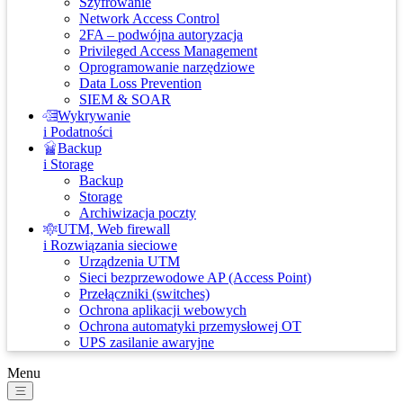
Szyfrowanie
Network Access Control
2FA – podwójna autoryzacja
Privileged Access Management
Oprogramowanie narzędziowe
Data Loss Prevention
SIEM & SOAR
Wykrywanie
i Podatności
Backup
i Storage
Backup
Storage
Archiwizacja poczty
UTM, Web firewall
i Rozwiązania sieciowe
Urządzenia UTM
Sieci bezprzewodowe AP (Access Point)
Przełączniki (switches)
Ochrona aplikacji webowych
Ochrona automatyki przemysłowej OT
UPS zasilanie awaryjne
Menu