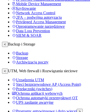
Mobile Device Management
Szyfrowanie
Network Access Control
2FA – podwójna autoryzacja
Privileged Access Management
Oprogramowanie narzędziowe
Data Loss Prevention
SIEM & SOAR
Backup i Storage
<
Backup
Storage
Archiwizacja poczty
UTM, Web firewall i Rozwiązania sieciowe
<
Urządzenia UTM
Sieci bezprzewodowe AP (Access Point)
Przełączniki (switches)
Ochrona aplikacji webowych
Ochrona automatyki przemysłowej OT
UPS zasilanie awaryjne
Programy antywirusowe i dużo więcej
>