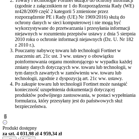
Towary i technologie Fortinet służące do ochrony informacji
(zgodnie z załącznikiem nr 1 do Rozporządzenia Rady (WE)
nr428/2009 część 2 kategorii 5 zmienione przez
rozporządzenie PE i Rady (UE) Nr 1969/2016) służą do
ochrony danych w sieci komputerowej i nie mogą być
wykorzystywane do przetwarzania i przesyłania informacji
niejawnych w rozumieniu przepisów ustawy z dnia 5 sierpnia
2010 roku o ochronie informacji niejawnych (Dz. U. Nr 182
z 2010 r.),
Pouczamy nabywcę towaru lub technologii Fortinet w
znaczeniu art. 21c ust. 3 ww. ustawy o obowiązku
poinformowania organu monitorującego w wypadku każdej
zmiany danych dotyczących ww. towaru lub technologii, w
tym danych zawartych w zamówieniu ww. towaru lub
technologii, zgodnie z dyspozycją art. 21c ww. ustawy.
Po zakupie towaru lub technologii Fortinet może nastąpić
konieczność uzupełnienia dokumentacji dotyczącej
produktów podwójnego zastosowania, w postaci wypełniania
formularza, który przesyłany jest do państwowych służ
bezpieczeństwa.
Produkt dostępny
za szt.
4 031,98 zł
4 959,34 zł