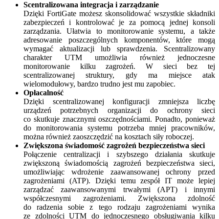
Scentralizowana integracja i zarządzanie
Dzięki FortiGate możesz skonsolidować wszystkie składniki
zabezpieczeń i kontrolować je za pomocą jednej konsoli
zarządzania. Ułatwia to monitorowanie systemu, a także
adresowanie poszczególnych komponentów, które mogą
wymagać aktualizacji lub sprawdzenia. Scentralizowany
charakter UTM umożliwia również jednoczesne
monitorowanie kilku zagrożeń. W sieci bez tej
scentralizowanej struktury, gdy ma miejsce atak
wielomodułowy, bardzo trudno jest mu zapobiec.
Opłacalność
Dzięki scentralizowanej konfiguracji zmniejsza liczbę
urządzeń potrzebnych organizacji do ochrony sieci
co skutkuje znacznymi oszczędnościami. Ponadto, ponieważ
do monitorowania systemu potrzeba mniej pracowników,
można również zaoszczędzić na kosztach siły roboczej.
Zwiększona świadomość zagrożeń bezpieczeństwa sieci
Połączenie centralizacji i szybszego działania skutkuje
zwiększoną świadomością zagrożeń bezpieczeństwa sieci,
umożliwiając wdrożenie zaawansowanej ochrony przed
zagrożeniami (ATP). Dzięki temu zespół IT może lepiej
zarządzać zaawansowanymi trwałymi (APT) i innymi
współczesnymi zagrożeniami. Zwiększona zdolność
do radzenia sobie z tego rodzaju zagrożeniami wynika
ze zdolności UTM do jednoczesnego obsługiwania kilku