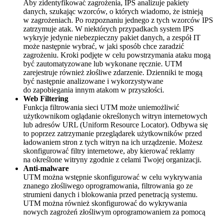
Aby zidentyfikować zagrożenia, IPS analizuje pakiety
danych, szukając wzorców, o których wiadomo, że istnieją
w zagrożeniach. Po rozpoznaniu jednego z tych wzorców IPS
zatrzymuje atak. W niektórych przypadkach system IPS
wykryje jedynie niebezpieczny pakiet danych, a zespół IT
może następnie wybrać, w jaki sposób chce zaradzić
zagrożeniu. Kroki podjęte w celu powstrzymania ataku mogą
być zautomatyzowane lub wykonane ręcznie. UTM
zarejestruje również złośliwe zdarzenie. Dzienniki te mogą
być następnie analizowane i wykorzystywane
do zapobiegania innym atakom w przyszłości.
Web Filtering
Funkcja filtrowania sieci UTM może uniemożliwić
użytkownikom oglądanie określonych witryn internetowych
lub adresów URL (Uniform Resource Locator). Odbywa się
to poprzez zatrzymanie przeglądarek użytkowników przed
ładowaniem stron z tych witryn na ich urządzenie. Możesz
skonfigurować filtry internetowe, aby kierować reklamy
na określone witryny zgodnie z celami Twojej organizacji.
Anti-malware
UTM można wstępnie skonfigurować w celu wykrywania
znanego złośliwego oprogramowania, filtrowania go ze
strumieni danych i blokowania przed penetracją systemu.
UTM można również skonfigurować do wykrywania
nowych zagrożeń złośliwym oprogramowaniem za pomocą