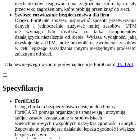
mechanizmów reagowania na zagrożenia, które łączą siły
przeciwko zagrożeniom, które próbują przeniknąć do sieci.
Szybsze rozwiązanie bezpieczeństwa dla firm
Dzięki FortiGate możesz usprawnić sposób przetwarzania
danych i jednocześnie zużywać mniej zasobów. UTM
nie wymaga tylu zasobów, co kilka komponentów
działających niezależnie od siebie. Wyższa wydajność, jaką
uzyskuje się z UTM, może pozwolić na zwolnienie zasobów
w celu lepszego zarządzania innymi niezbędnymi procesami
zależnymi od sieci.
Dla pewniejszego wyboru porównaj licencje FortiGuard
TUTAJ
.
Specyfikacja
FortiCASB
Usługa brokera bezpieczeństwa dostępu do chmury
FortiCASB pomaga organizacje ustanawiają i utrzymują
spójne zasady i zarządzanie w środowiskach
wielochmurowych i wspólnych narzędzia zgodności i audytu.
Zapewnia to płynniejsze działanie, lepsza zgodność i większe
bezpieczeństwo.