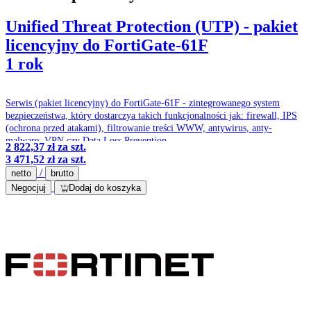
Unified Threat Protection (UTP) - pakiet
licencyjny do FortiGate-61F
1 rok
Serwis (pakiet licencyjny) do FortiGate-61F - zintegrowanego system
bezpieczeństwa, który dostarczya takich funkcjonalności jak: firewall, IPS
(ochrona przed atakami), filtrowanie treści WWW, antywirus, anty-
malware, VPN czy Data Loss Prevention.
2 822,37 zł
za szt.
3 471,52 zł
za szt.
/
netto
brutto
Negocjuj
Dodaj do koszyka