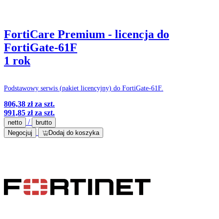
FortiCare Premium - licencja do
FortiGate-61F
1 rok
Podstawowy serwis (pakiet licencyjny) do FortiGate-61F.
806,38 zł
za szt.
991,85 zł
za szt.
/
netto
brutto
Negocjuj
Dodaj do koszyka