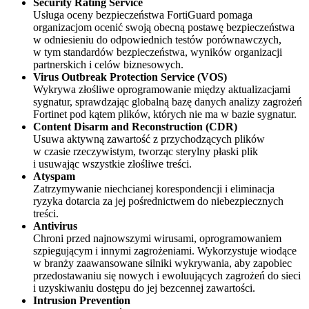
Security Rating Service
Usługa oceny bezpieczeństwa FortiGuard pomaga
organizacjom ocenić swoją obecną postawę bezpieczeństwa
w odniesieniu do odpowiednich testów porównawczych,
w tym standardów bezpieczeństwa, wyników organizacji
partnerskich i celów biznesowych.
Virus Outbreak Protection Service (VOS)
Wykrywa złośliwe oprogramowanie między aktualizacjami
sygnatur, sprawdzając globalną bazę danych analizy zagrożeń
Fortinet pod kątem plików, których nie ma w bazie sygnatur.
Content Disarm and Reconstruction (CDR)
Usuwa aktywną zawartość z przychodzących plików
w czasie rzeczywistym, tworząc sterylny płaski plik
i usuwając wszystkie złośliwe treści.
Atyspam
Zatrzymywanie niechcianej korespondencji i eliminacja
ryzyka dotarcia za jej pośrednictwem do niebezpiecznych
treści.
Antivirus
Chroni przed najnowszymi wirusami, oprogramowaniem
szpiegującym i innymi zagrożeniami. Wykorzystuje wiodące
w branży zaawansowane silniki wykrywania, aby zapobiec
przedostawaniu się nowych i ewoluujących zagrożeń do sieci
i uzyskiwaniu dostępu do jej bezcennej zawartości.
Intrusion Prevention