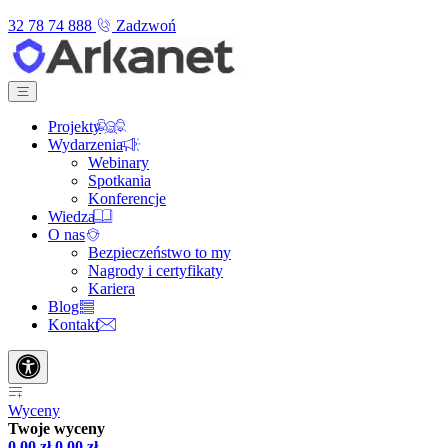
32 78 74 888
Zadzwoń
Projekty
Wydarzenia
Webinary
Spotkania
Konferencje
Wiedza
O nas
Bezpieczeństwo to my
Nagrody i certyfikaty
Kariera
Blog
Kontakt
Wyceny
Twoje wyceny
0,00
zł
0,00
zł