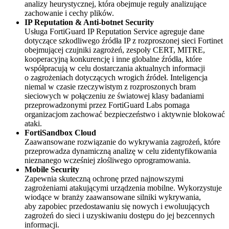
analizy heurystycznej, która obejmuje reguły analizujące
zachowanie i cechy plików.
IP Reputation & Anti-botnet Security
Usługa FortiGuard IP Reputation Service agreguje dane
dotyczące szkodliwego źródła IP z rozproszonej sieci Fortinet
obejmującej czujniki zagrożeń, zespoły CERT, MITRE,
kooperacyjną konkurencję i inne globalne źródła, które
współpracują w celu dostarczania aktualnych informacji
o zagrożeniach dotyczących wrogich źródeł. Inteligencja
niemal w czasie rzeczywistym z rozproszonych bram
sieciowych w połączeniu ze światowej klasy badaniami
przeprowadzonymi przez FortiGuard Labs pomaga
organizacjom zachować bezpieczeństwo i aktywnie blokować
ataki.
FortiSandbox Cloud
Zaawansowane rozwiązanie do wykrywania zagrożeń, które
przeprowadza dynamiczną analizę w celu zidentyfikowania
nieznanego wcześniej złośliwego oprogramowania.
Mobile Security
Zapewnia skuteczną ochronę przed najnowszymi
zagrożeniami atakującymi urządzenia mobilne. Wykorzystuje
wiodące w branży zaawansowane silniki wykrywania,
aby zapobiec przedostawaniu się nowych i ewoluujących
zagrożeń do sieci i uzyskiwaniu dostępu do jej bezcennych
informacji.