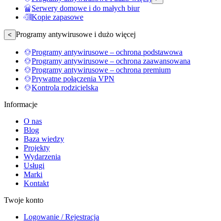
Serwery domowe i do małych biur
Kopie zapasowe
Programy antywirusowe i dużo więcej
<
Programy antywirusowe – ochrona podstawowa
Programy antywirusowe – ochrona zaawansowana
Programy antywirusowe – ochrona premium
Prywatne połączenia VPN
Kontrola rodzicielska
Informacje
O nas
Blog
Baza wiedzy
Projekty
Wydarzenia
Usługi
Marki
Kontakt
Twoje konto
Logowanie / Rejestracja