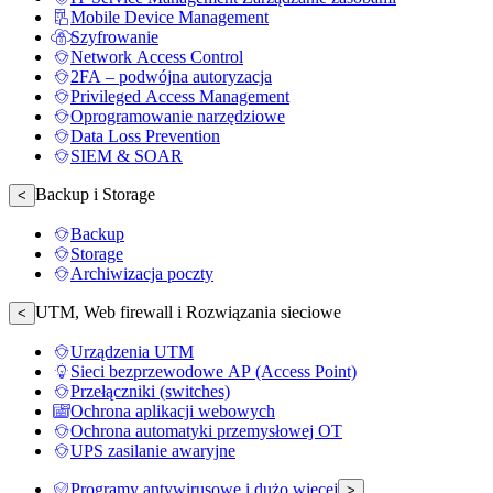
Mobile Device Management
Szyfrowanie
Network Access Control
2FA – podwójna autoryzacja
Privileged Access Management
Oprogramowanie narzędziowe
Data Loss Prevention
SIEM & SOAR
Backup i Storage
<
Backup
Storage
Archiwizacja poczty
UTM, Web firewall i Rozwiązania sieciowe
<
Urządzenia UTM
Sieci bezprzewodowe AP (Access Point)
Przełączniki (switches)
Ochrona aplikacji webowych
Ochrona automatyki przemysłowej OT
UPS zasilanie awaryjne
Programy antywirusowe i dużo więcej
>