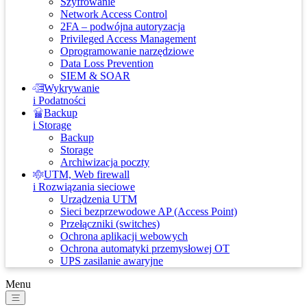
Szyfrowanie
Network Access Control
2FA – podwójna autoryzacja
Privileged Access Management
Oprogramowanie narzędziowe
Data Loss Prevention
SIEM & SOAR
Wykrywanie
i Podatności
Backup
i Storage
Backup
Storage
Archiwizacja poczty
UTM, Web firewall
i Rozwiązania sieciowe
Urządzenia UTM
Sieci bezprzewodowe AP (Access Point)
Przełączniki (switches)
Ochrona aplikacji webowych
Ochrona automatyki przemysłowej OT
UPS zasilanie awaryjne
Menu