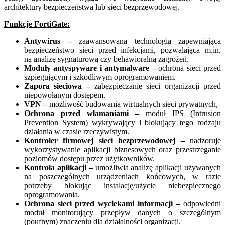
architektury bezpieczeństwa lub sieci bezprzewodowej.
Funkcje FortiGate:
Antywirus –
zaawansowana technologia zapewniająca
bezpieczeństwo sieci przed infekcjami, pozwalająca m.in.
na analizę sygnaturową czy behawioralną zagrożeń.
Moduły antyspyware i antymalware –
ochrona sieci przed
szpiegującym i szkodliwym oprogramowaniem.
Zapora sieciowa –
zabezpieczanie sieci organizacji przed
niepowołanym dostępem.
VPN –
możliwość budowania wirtualnych sieci prywatnych,
Ochrona przed włamaniami –
moduł IPS (Intrusion
Prevention System) wykrywający i blokujący tego rodzaju
działania w czasie rzeczywistym.
Kontroler firmowej sieci bezprzewodowej –
nadzoruje
wykorzystywanie aplikacji biznesowych oraz przestrzeganie
poziomów dostępu przez użytkowników.
Kontrola aplikacji –
umożliwia analizę aplikacji używanych
na poszczególnych urządzeniach końcowych, w razie
potrzeby blokując instalację/użycie niebezpiecznego
oprogramowania.
Ochrona sieci przed wyciekami informacji –
odpowiedni
moduł monitorujący przepływ danych o szczególnym
(poufnym) znaczeniu dla działalności organizacji.