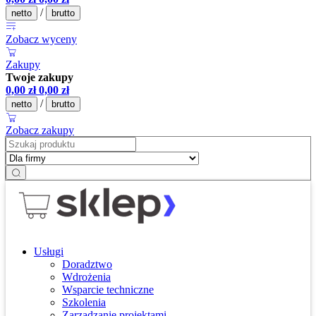
/
netto
brutto
Zobacz wyceny
Zakupy
Twoje zakupy
0,00
zł
0,00
zł
/
netto
brutto
Zobacz zakupy
Usługi
Doradztwo
Wdrożenia
Wsparcie techniczne
Szkolenia
Zarządzanie projektami