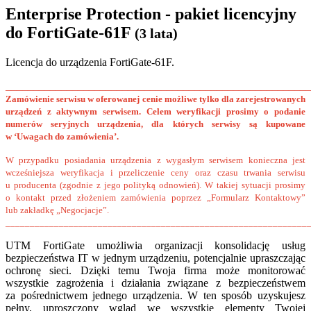
Enterprise Protection - pakiet licencyjny
do FortiGate-61F
(3 lata)
Licencja do urządzenia FortiGate-61F.
______________________________________________________
Zamówienie serwisu w oferowanej cenie możliwe tylko dla zarejestrowanych
urządzeń z aktywnym serwisem. Celem weryfikacji prosimy o podanie
numerów seryjnych urządzenia, dla których serwisy są kupowane
w ‘Uwagach do zamówienia’.
W przypadku posiadania urządzenia z wygasłym serwisem konieczna jest
wcześniejsza weryfikacja i przeliczenie ceny oraz czasu trwania serwisu
u producenta (zgodnie z jego polityką odnowień). W takiej sytuacji prosimy
o kontakt przed złożeniem zamówienia poprzez „Formularz Kontaktowy”
lub zakładkę „Negocjacje”.
______________________________________________________________
UTM FortiGate umożliwia organizacji konsolidację usług
bezpieczeństwa IT w jednym urządzeniu, potencjalnie upraszczając
ochronę sieci. Dzięki temu Twoja firma może monitorować
wszystkie zagrożenia i działania związane z bezpieczeństwem
za pośrednictwem jednego urządzenia. W ten sposób uzyskujesz
pełny, uproszczony wgląd we wszystkie elementy Twojej