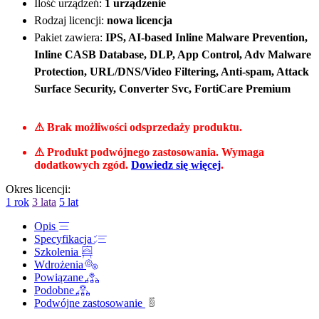
Ilość urządzeń:
1 urządzenie
Rodzaj licencji:
nowa licencja
Pakiet zawiera:
IPS, AI-based Inline Malware Prevention,
Inline CASB Database, DLP, App Control, Adv Malware
Protection, URL/DNS/Video Filtering, Anti-spam, Attack
Surface Security, Converter Svc, FortiCare Premium
⚠ Brak możliwości odsprzedaży produktu.
⚠ Produkt podwójnego zastosowania. Wymaga
dodatkowych zgód.
Dowiedz się więcej
.
Okres licencji:
1 rok
3 lata
5 lat
Opis
Specyfikacja
Szkolenia
Wdrożenia
Powiązane
Podobne
Podwójne zastosowanie