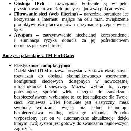
Obsługa IPv6 –
rozwiązania FortiGate są w pełni
przystosowane również do pracy z najnowszą pulą adresów.
Filtrowanie sieci (web filtering) –
narzędzia ograniczające
korzystanie z Internetu, mające na celu m.in. zwiększenie
produktywności pracowników i utrzymanie przepustowości
łącza.
Atyspam –
zatrzymywanie niechcianej korespondencji
i eliminacja ryzyka dotarcia za jej pośrednictwem
do niebezpiecznych treści.
Korzyści jakie daje UTM FortiGate:
Elastyczność i adaptacyjność
Dzięki sieci UTM możesz korzystać z zestawu elastycznych
rozwiązań do obsługi skomplikowanego asortymentu
konfiguracji sieciowych dostępnych w nowoczesnej
infrastrukturze biznesowej. Możesz wybrać to, czego
potrzebujesz, spośród wielu narzędzi do zarządzania
bezpieczeństwem, wybierając to, co jest najlepsze dla Twojej
sieci. Ponieważ UTM FortiGate jest elastyczny, masz
swobodę wdrażania więcej niż jednej technologii
bezpieczeństwa według własnego uznania. Ponadto
wyposażony jest on w automatyczne aktualizacje, dzięki
którym Twój system jest gotowy do zwalczania najnowszych
zagrożeń.