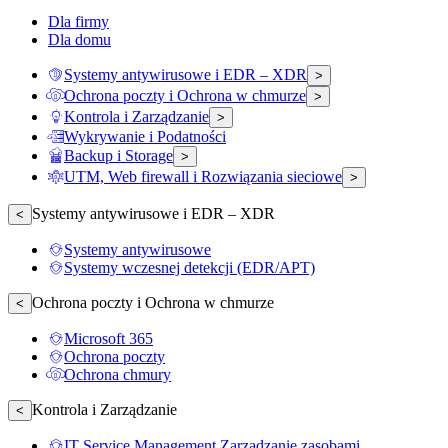
Dla firmy
Dla domu
Systemy antywirusowe i EDR – XDR
>
Ochrona poczty i Ochrona w chmurze
>
Kontrola i Zarządzanie
>
Wykrywanie i Podatności
Backup i Storage
>
UTM, Web firewall i Rozwiązania sieciowe
>
Systemy antywirusowe i EDR – XDR
<
Systemy antywirusowe
Systemy wczesnej detekcji (EDR/APT)
Ochrona poczty i Ochrona w chmurze
<
Microsoft 365
Ochrona poczty
Ochrona chmury
Kontrola i Zarządzanie
<
IT Service Management Zarządzanie zasobami