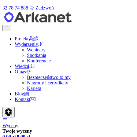
32 78 74 888
Zadzwoń
Projekty
Wydarzenia
Webinary
Spotkania
Konferencje
Wiedza
O nas
Bezpieczeństwo to my
Nagrody i certyfikaty
Kariera
Blog
Kontakt
Wyceny
Twoje wyceny
0,00
zł
0,00
zł