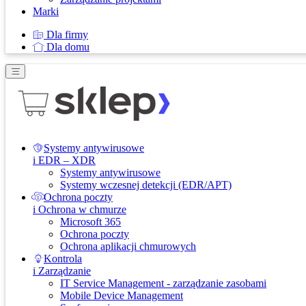
Marki
Dla firmy
Dla domu
Systemy antywirusowe
i EDR – XDR
Systemy antywirusowe
Systemy wczesnej detekcji (EDR/APT)
Ochrona poczty
i Ochrona w chmurze
Microsoft 365
Ochrona poczty
Ochrona aplikacji chmurowych
Kontrola
i Zarządzanie
IT Service Management - zarządzanie zasobami
Mobile Device Management