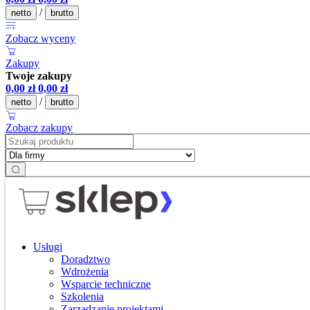
/
netto
brutto
Zobacz wyceny
Zakupy
Twoje zakupy
0,00
zł
0,00
zł
/
netto
brutto
Zobacz zakupy
Usługi
Doradztwo
Wdrożenia
Wsparcie techniczne
Szkolenia
Zarządzanie projektami