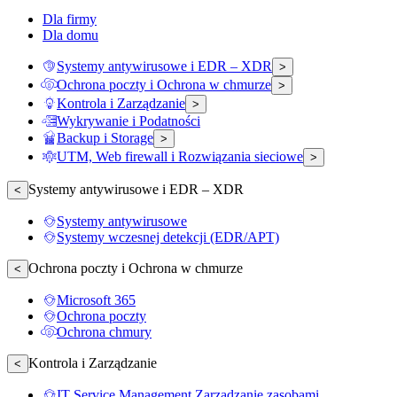
Dla firmy
Dla domu
Systemy antywirusowe i EDR – XDR
>
Ochrona poczty i Ochrona w chmurze
>
Kontrola i Zarządzanie
>
Wykrywanie i Podatności
Backup i Storage
>
UTM, Web firewall i Rozwiązania sieciowe
>
Systemy antywirusowe i EDR – XDR
<
Systemy antywirusowe
Systemy wczesnej detekcji (EDR/APT)
Ochrona poczty i Ochrona w chmurze
<
Microsoft 365
Ochrona poczty
Ochrona chmury
Kontrola i Zarządzanie
<
IT Service Management Zarządzanie zasobami