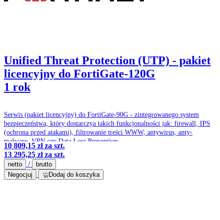
Unified Threat Protection (UTP) - pakiet
licencyjny do FortiGate-120G
1 rok
Serwis (pakiet licencyjny) do FortiGate-90G - zintegrowanego system
bezpieczeństwa, który dostarczya takich funkcjonalności jak: firewall, IPS
(ochrona przed atakami), filtrowanie treści WWW, antywirus, anty-
malware, VPN czy Data Loss Prevention.
10 809,15 zł
za szt.
13 295,25 zł
za szt.
/
netto
brutto
Negocjuj
Dodaj do koszyka