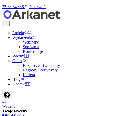
32 78 74 888
Zadzwoń
Projekty
Wydarzenia
Webinary
Spotkania
Konferencje
Wiedza
O nas
Bezpieczeństwo to my
Nagrody i certyfikaty
Kariera
Blog
Kontakt
Wyceny
Twoje wyceny
0,00
zł
0,00
zł