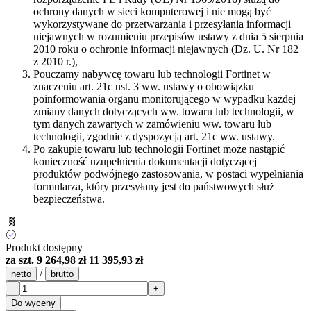
ochrony danych w sieci komputerowej i nie mogą być
wykorzystywane do przetwarzania i przesyłania informacji
niejawnych w rozumieniu przepisów ustawy z dnia 5 sierpnia
2010 roku o ochronie informacji niejawnych (Dz. U. Nr 182
z 2010 r.),
Pouczamy nabywcę towaru lub technologii Fortinet w
znaczeniu art. 21c ust. 3 ww. ustawy o obowiązku
poinformowania organu monitorującego w wypadku każdej
zmiany danych dotyczących ww. towaru lub technologii, w
tym danych zawartych w zamówieniu ww. towaru lub
technologii, zgodnie z dyspozycją art. 21c ww. ustawy.
Po zakupie towaru lub technologii Fortinet może nastąpić
konieczność uzupełnienia dokumentacji dotyczącej
produktów podwójnego zastosowania, w postaci wypełniania
formularza, który przesyłany jest do państwowych służ
bezpieczeństwa.
Produkt dostępny
za szt.
9 264,98 zł
11 395,93 zł
/
netto
brutto
-
+
Do wyceny