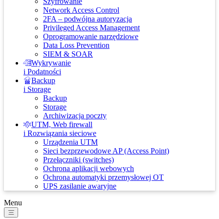
Szyfrowanie
Network Access Control
2FA – podwójna autoryzacja
Privileged Access Management
Oprogramowanie narzędziowe
Data Loss Prevention
SIEM & SOAR
Wykrywanie
i Podatności
Backup
i Storage
Backup
Storage
Archiwizacja poczty
UTM, Web firewall
i Rozwiązania sieciowe
Urządzenia UTM
Sieci bezprzewodowe AP (Access Point)
Przełączniki (switches)
Ochrona aplikacji webowych
Ochrona automatyki przemysłowej OT
UPS zasilanie awaryjne
Menu