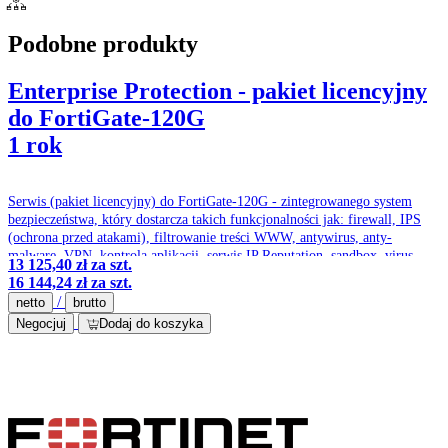
Podobne produkty
Enterprise Protection - pakiet licencyjny
do FortiGate-120G
1 rok
Serwis (pakiet licencyjny) do FortiGate-120G - zintegrowanego system
bezpieczeństwa, który dostarcza takich funkcjonalności jak: firewall, IPS
(ochrona przed atakami), filtrowanie treści WWW, antywirus, anty-
malware, VPN, kontrola aplikacji, serwis IP Reputation, sandbox, virus
13 125,40 zł
za szt.
outbrake protection service, optymalizacja pasma czy ochrona przed
16 144,24 zł
za szt.
spamem.
/
netto
brutto
Negocjuj
Dodaj do koszyka