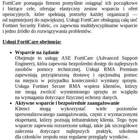
FortiCare pomagaja firmom pomyślnie osiągnąć ich początkowe
i bieżące cele, oferując elastyczny zestaw wsparcia i ofert
operacyjnych, które spełniają potrzeby każdej organizacji —
od najmniejszej do największej.
Usługi FortiCare obsługują całą sieć
Fortinet Security Fabric, co zapewnia multidyscyplinarne wsparcie
i jedno źródło
do rozwiązywania problemów.
Usługi FortiCare obejmują:
Wsparcie na żądanie
Obejmuje to usługę ASE FortiCare (Advanced Support
Engineer), która zapewnia bezpośredni dostęp do najlepszych
zasobów pomocy technicznej. Usługi RMA Premium
zapewniają przyspieszoną dostawę i opcjonalną pomoc
na miejscu w przypadku konieczności wymiany sprzętu.
Usługa Fortinet Secure RMA wspiera klientów, którzy
nie mogą zwrócić wymienionego sprzętu ze względu
na wymagania dotyczące fizycznej ochrony danych.
Aktywne wsparcie i bezpośrednie zaangażowanie
Klienci mogą wykorzystać wiele poziomów
spersonalizowanego zaangażowania, często z wyznaczonymi
ekspertami, którzy poznają infrastrukturę klienta. Tego typu
wsparcie zapewnia rozszerzone usługi, takie jak szczegółowe
zalecenia dotyczące najlepszych praktyk, szkolenia
dla członków zespołu oraz regularne przeglądy wyników.