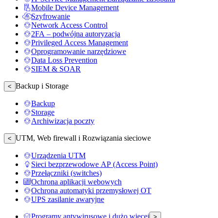
Mobile Device Management
Szyfrowanie
Network Access Control
2FA – podwójna autoryzacja
Privileged Access Management
Oprogramowanie narzędziowe
Data Loss Prevention
SIEM & SOAR
Backup i Storage
<
Backup
Storage
Archiwizacja poczty
UTM, Web firewall i Rozwiązania sieciowe
<
Urządzenia UTM
Sieci bezprzewodowe AP (Access Point)
Przełączniki (switches)
Ochrona aplikacji webowych
Ochrona automatyki przemysłowej OT
UPS zasilanie awaryjne
Programy antywirusowe i dużo więcej
>