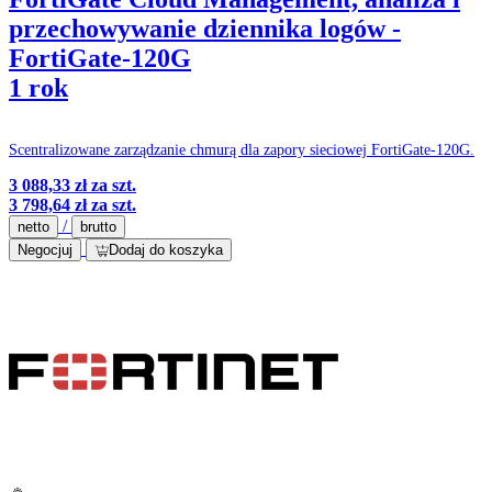
przechowywanie dziennika logów -
FortiGate-120G
1 rok
Scentralizowane zarządzanie chmurą dla zapory sieciowej FortiGate-120G.
3 088,33 zł
za szt.
3 798,64 zł
za szt.
/
netto
brutto
Negocjuj
Dodaj do koszyka