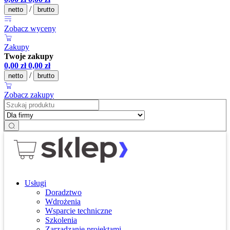
/
netto
brutto
Zobacz wyceny
Zakupy
Twoje zakupy
0,00
zł
0,00
zł
/
netto
brutto
Zobacz zakupy
Usługi
Doradztwo
Wdrożenia
Wsparcie techniczne
Szkolenia
Zarządzanie projektami