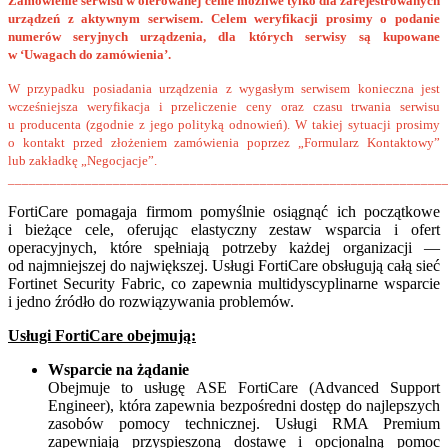
Zamówienie serwisu w oferowanej cenie możliwe tylko dla zarejestrowanych
urządzeń z aktywnym serwisem. Celem weryfikacji prosimy o podanie
numerów seryjnych urządzenia, dla których serwisy są kupowane
w ‘Uwagach do zamówienia’.
W przypadku posiadania urządzenia z wygasłym serwisem konieczna jest
wcześniejsza weryfikacja i przeliczenie ceny oraz czasu trwania serwisu
u producenta (zgodnie z jego polityką odnowień). W takiej sytuacji prosimy
o kontakt przed złożeniem zamówienia poprzez „Formularz Kontaktowy”
lub zakładkę „Negocjacje”.
______________________________________________________________
FortiCare pomagaja firmom pomyślnie osiągnąć ich początkowe
i bieżące cele, oferując elastyczny zestaw wsparcia i ofert
operacyjnych, które spełniają potrzeby każdej organizacji —
od najmniejszej do największej.
Usługi FortiCare obsługują całą sieć
Fortinet Security Fabric, co zapewnia multidyscyplinarne wsparcie
i jedno źródło
do rozwiązywania problemów.
Usługi FortiCare obejmują:
Wsparcie na żądanie
Obejmuje to usługę ASE FortiCare (Advanced Support
Engineer), która zapewnia bezpośredni dostęp do najlepszych
zasobów pomocy technicznej. Usługi RMA Premium
zapewniają przyspieszoną dostawę i opcjonalną pomoc