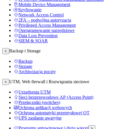
Mobile Device Management
Szyfrowanie
Network Access Control
2FA – podwójna autoryzacja
Privileged Access Management
Oprogramowanie narzędziowe
Data Loss Prevention
SIEM & SOAR
Backup i Storage
<
Backup
Storage
Archiwizacja poczty
UTM, Web firewall i Rozwiązania sieciowe
<
Urządzenia UTM
Sieci bezprzewodowe AP (Access Point)
Przełączniki (switches)
Ochrona aplikacji webowych
Ochrona automatyki przemysłowej OT
UPS zasilanie awaryjne
Programy antywirusowe i dużo więcej
>