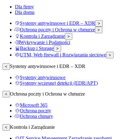
Dla firmy
Dla domu
Systemy antywirusowe i EDR – XDR
>
Ochrona poczty i Ochrona w chmurze
>
Kontrola i Zarządzanie
>
Wykrywanie i Podatności
Backup i Storage
>
UTM, Web firewall i Rozwiązania sieciowe
>
Systemy antywirusowe i EDR – XDR
<
Systemy antywirusowe
Systemy wczesnej detekcji (EDR/APT)
Ochrona poczty i Ochrona w chmurze
<
Microsoft 365
Ochrona poczty
Ochrona chmury
Kontrola i Zarządzanie
<
IT Service Management Zarządzanie zasobami