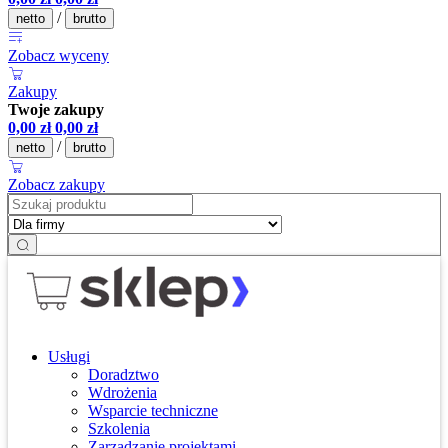
/
netto
brutto
Zobacz wyceny
Zakupy
Twoje zakupy
0,00
zł
0,00
zł
/
netto
brutto
Zobacz zakupy
Usługi
Doradztwo
Wdrożenia
Wsparcie techniczne
Szkolenia
Zarządzanie projektami