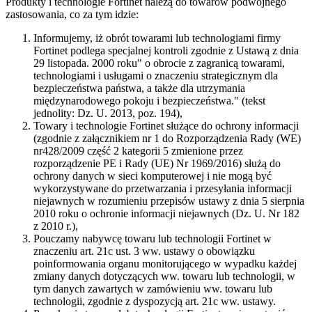
Produkty i technologie Fortinet należą do towarów podwójnego
zastosowania, co za tym idzie:
Informujemy, iż obrót towarami lub technologiami firmy
Fortinet podlega specjalnej kontroli zgodnie z Ustawą z dnia
29 listopada. 2000 roku" o obrocie z zagranicą towarami,
technologiami i usługami o znaczeniu strategicznym dla
bezpieczeństwa państwa, a także dla utrzymania
międzynarodowego pokoju i bezpieczeństwa." (tekst
jednolity: Dz. U. 2013, poz. 194),
Towary i technologie Fortinet służące do ochrony informacji
(zgodnie z załącznikiem nr 1 do Rozporządzenia Rady (WE)
nr428/2009 część 2 kategorii 5 zmienione przez
rozporządzenie PE i Rady (UE) Nr 1969/2016) służą do
ochrony danych w sieci komputerowej i nie mogą być
wykorzystywane do przetwarzania i przesyłania informacji
niejawnych w rozumieniu przepisów ustawy z dnia 5 sierpnia
2010 roku o ochronie informacji niejawnych (Dz. U. Nr 182
z 2010 r.),
Pouczamy nabywcę towaru lub technologii Fortinet w
znaczeniu art. 21c ust. 3 ww. ustawy o obowiązku
poinformowania organu monitorującego w wypadku każdej
zmiany danych dotyczących ww. towaru lub technologii, w
tym danych zawartych w zamówieniu ww. towaru lub
technologii, zgodnie z dyspozycją art. 21c ww. ustawy.