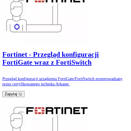
Fortinet - Przegląd konfiguracji
FortiGate wraz z FortiSwitch
Przegląd konfiguracji urządzenia FortiGate/FortiSwitch przeprowadzany
przez certyfikowanego technika Arkanet.
Zapytaj