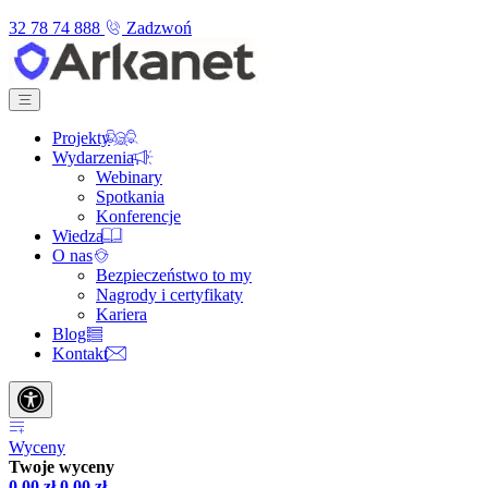
32 78 74 888
Zadzwoń
Projekty
Wydarzenia
Webinary
Spotkania
Konferencje
Wiedza
O nas
Bezpieczeństwo to my
Nagrody i certyfikaty
Kariera
Blog
Kontakt
Wyceny
Twoje wyceny
0,00
zł
0,00
zł