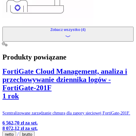
Zobacz wszystko (4)
Produkty powiązane
FortiGate Cloud Management, analiza i
przechowywanie dziennika logów -
FortiGate-201F
1 rok
Scentralizowane zarządzanie chmurą dla zapory sieciowej FortiGate-201F.
6 562,70 zł
za szt.
8 072,12 zł
za szt.
/
netto
brutto