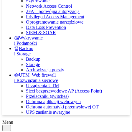
Szyfrowanie
Network Access Control
2FA – podwójna autoryzacja
Privileged Access Management
Oprogramowanie narzędziowe
Data Loss Prevention
SIEM & SOAR
Wykrywanie
i Podatności
Backup
i Storage
Backup
Storage
Archiwizacja poczty
UTM, Web firewall
i Rozwiązania sieciowe
Urządzenia UTM
Sieci bezprzewodowe AP (Access Point)
Przełączniki (switches)
Ochrona aplikacji webowych
Ochrona automatyki przemysłowej OT
UPS zasilanie awaryjne
Menu