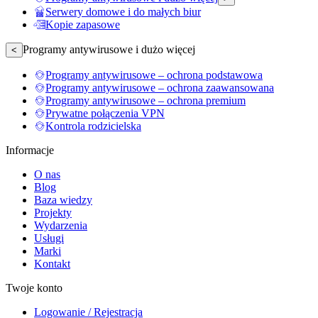
Serwery domowe i do małych biur
Kopie zapasowe
Programy antywirusowe i dużo więcej
<
Programy antywirusowe – ochrona podstawowa
Programy antywirusowe – ochrona zaawansowana
Programy antywirusowe – ochrona premium
Prywatne połączenia VPN
Kontrola rodzicielska
Informacje
O nas
Blog
Baza wiedzy
Projekty
Wydarzenia
Usługi
Marki
Kontakt
Twoje konto
Logowanie / Rejestracja