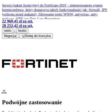
Serwis (pakiet licencyjny) do FortiGate-201F - zintegrowanego system
bezpieczeństwa, który dostarczya takich funkcjonalności jak: firewall, IPS
(ochrona przed atakami), filtrowanie treści WWW, antywirus, anty-
malware, VPN czy Data Loss Prevention.
22 969,45 zł
za szt.
28 252,42 zł
za szt.
/
netto
brutto
Negocjuj
Dodaj do koszyka
Podwójne zastosowanie