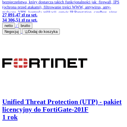
bezpieczeństwa, który dostarcza takich funkcjonalności jak: firewall, IPS
(ochrona przed atakami), filtrowanie treści WWW, antywirus, anty-
malware, VPN, kontrola aplikacji, serwis IP Reputation, sandbox, virus
27 891,47 zł
za szt.
outbrake protection service, optymalizacja pasma czy ochrona przed
34 306,51 zł
za szt.
spamem.
/
netto
brutto
Negocjuj
Dodaj do koszyka
Unified Threat Protection (UTP) - pakiet
licencyjny do FortiGate-201F
1 rok