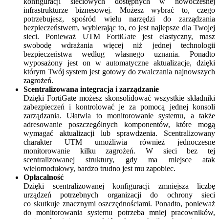
konfiguracji sieciowych dostępnych w nowoczesnej
infrastrukturze biznesowej. Możesz wybrać to, czego
potrzebujesz, spośród wielu narzędzi do zarządzania
bezpieczeństwem, wybierając to, co jest najlepsze dla Twojej
sieci. Ponieważ UTM FortiGate jest elastyczny, masz
swobodę wdrażania więcej niż jednej technologii
bezpieczeństwa według własnego uznania. Ponadto
wyposażony jest on w automatyczne aktualizacje, dzięki
którym Twój system jest gotowy do zwalczania najnowszych
zagrożeń.
Scentralizowana integracja i zarządzanie
Dzięki FortiGate możesz skonsolidować wszystkie składniki
zabezpieczeń i kontrolować je za pomocą jednej konsoli
zarządzania. Ułatwia to monitorowanie systemu, a także
adresowanie poszczególnych komponentów, które mogą
wymagać aktualizacji lub sprawdzenia. Scentralizowany
charakter UTM umożliwia również jednoczesne
monitorowanie kilku zagrożeń. W sieci bez tej
scentralizowanej struktury, gdy ma miejsce atak
wielomodułowy, bardzo trudno jest mu zapobiec.
Opłacalność
Dzięki scentralizowanej konfiguracji zmniejsza liczbę
urządzeń potrzebnych organizacji do ochrony sieci
co skutkuje znacznymi oszczędnościami. Ponadto, ponieważ
do monitorowania systemu potrzeba mniej pracowników,