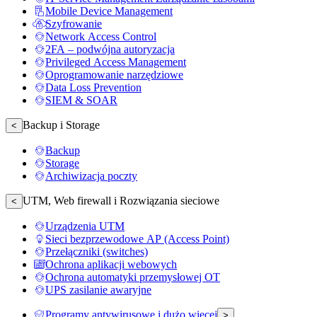
Mobile Device Management
Szyfrowanie
Network Access Control
2FA – podwójna autoryzacja
Privileged Access Management
Oprogramowanie narzędziowe
Data Loss Prevention
SIEM & SOAR
Backup i Storage
<
Backup
Storage
Archiwizacja poczty
UTM, Web firewall i Rozwiązania sieciowe
<
Urządzenia UTM
Sieci bezprzewodowe AP (Access Point)
Przełączniki (switches)
Ochrona aplikacji webowych
Ochrona automatyki przemysłowej OT
UPS zasilanie awaryjne
Programy antywirusowe i dużo więcej
>