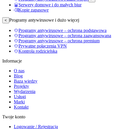
Serwery domowe i do małych biur
Kopie zapasowe
Programy antywirusowe i dużo więcej
<
Programy antywirusowe – ochrona podstawowa
Programy antywirusowe – ochrona zaawansowana
Programy antywirusowe – ochrona premium
Prywatne połączenia VPN
Kontrola rodzicielska
Informacje
O nas
Blog
Baza wiedzy
Projekty
Wydarzenia
Usługi
Marki
Kontakt
Twoje konto
Logowanie / Rejestracja