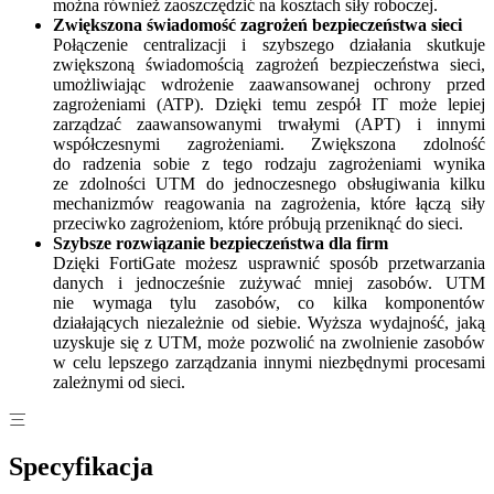
można również zaoszczędzić na kosztach siły roboczej.
Zwiększona świadomość zagrożeń bezpieczeństwa sieci
Połączenie centralizacji i szybszego działania skutkuje
zwiększoną świadomością zagrożeń bezpieczeństwa sieci,
umożliwiając wdrożenie zaawansowanej ochrony przed
zagrożeniami (ATP). Dzięki temu zespół IT może lepiej
zarządzać zaawansowanymi trwałymi (APT) i innymi
współczesnymi zagrożeniami. Zwiększona zdolność
do radzenia sobie z tego rodzaju zagrożeniami wynika
ze zdolności UTM do jednoczesnego obsługiwania kilku
mechanizmów reagowania na zagrożenia, które łączą siły
przeciwko zagrożeniom, które próbują przeniknąć do sieci.
Szybsze rozwiązanie bezpieczeństwa dla firm
Dzięki FortiGate możesz usprawnić sposób przetwarzania
danych i jednocześnie zużywać mniej zasobów. UTM
nie wymaga tylu zasobów, co kilka komponentów
działających niezależnie od siebie. Wyższa wydajność, jaką
uzyskuje się z UTM, może pozwolić na zwolnienie zasobów
w celu lepszego zarządzania innymi niezbędnymi procesami
zależnymi od sieci.
Specyfikacja