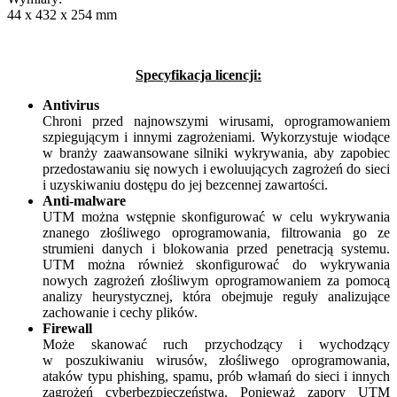
44 x 432 x 254 mm
Specyfikacja licencji:
Antivirus
Chroni przed najnowszymi wirusami, oprogramowaniem
szpiegującym i innymi zagrożeniami. Wykorzystuje wiodące
w branży zaawansowane silniki wykrywania, aby zapobiec
przedostawaniu się nowych i ewoluujących zagrożeń do sieci
i uzyskiwaniu dostępu do jej bezcennej zawartości.
Anti-malware
UTM można wstępnie skonfigurować w celu wykrywania
znanego złośliwego oprogramowania, filtrowania go ze
strumieni danych i blokowania przed penetracją systemu.
UTM można również skonfigurować do wykrywania
nowych zagrożeń złośliwym oprogramowaniem za pomocą
analizy heurystycznej, która obejmuje reguły analizujące
zachowanie i cechy plików.
Firewall
Może skanować ruch przychodzący i wychodzący
w poszukiwaniu wirusów, złośliwego oprogramowania,
ataków typu phishing, spamu, prób włamań do sieci i innych
zagrożeń cyberbezpieczeństwa. Ponieważ zapory UTM