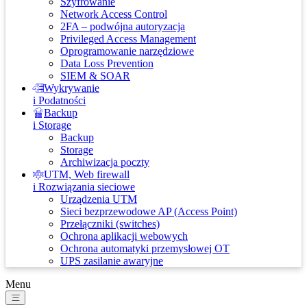
Szyfrowanie
Network Access Control
2FA – podwójna autoryzacja
Privileged Access Management
Oprogramowanie narzędziowe
Data Loss Prevention
SIEM & SOAR
Wykrywanie
i Podatności
Backup
i Storage
Backup
Storage
Archiwizacja poczty
UTM, Web firewall
i Rozwiązania sieciowe
Urządzenia UTM
Sieci bezprzewodowe AP (Access Point)
Przełączniki (switches)
Ochrona aplikacji webowych
Ochrona automatyki przemysłowej OT
UPS zasilanie awaryjne
Menu