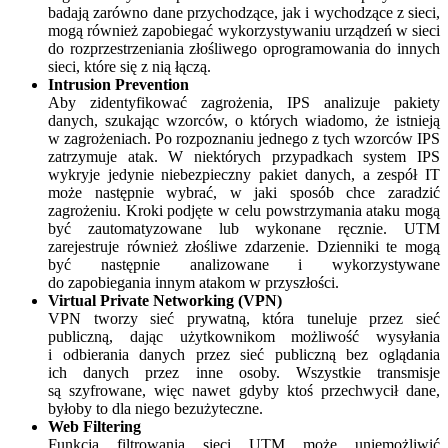
badają zarówno dane przychodzące, jak i wychodzące z sieci,
mogą również zapobiegać wykorzystywaniu urządzeń w sieci
do rozprzestrzeniania złośliwego oprogramowania do innych
sieci, które się z nią łączą.
Intrusion Prevention
Aby zidentyfikować zagrożenia, IPS analizuje pakiety
danych, szukając wzorców, o których wiadomo, że istnieją
w zagrożeniach. Po rozpoznaniu jednego z tych wzorców IPS
zatrzymuje atak. W niektórych przypadkach system IPS
wykryje jedynie niebezpieczny pakiet danych, a zespół IT
może następnie wybrać, w jaki sposób chce zaradzić
zagrożeniu. Kroki podjęte w celu powstrzymania ataku mogą
być zautomatyzowane lub wykonane ręcznie. UTM
zarejestruje również złośliwe zdarzenie. Dzienniki te mogą
być następnie analizowane i wykorzystywane
do zapobiegania innym atakom w przyszłości.
Virtual Private Networking (VPN)
VPN tworzy sieć prywatną, która tuneluje przez sieć
publiczną, dając użytkownikom możliwość wysyłania
i odbierania danych przez sieć publiczną bez oglądania
ich danych przez inne osoby. Wszystkie transmisje
są szyfrowane, więc nawet gdyby ktoś przechwycił dane,
byłoby to dla niego bezużyteczne.
Web Filtering
Funkcja filtrowania sieci UTM może uniemożliwić