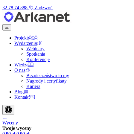
32 78 74 888
Zadzwoń
Projekty
Wydarzenia
Webinary
Spotkania
Konferencje
Wiedza
O nas
Bezpieczeństwo to my
Nagrody i certyfikaty
Kariera
Blog
Kontakt
Wyceny
Twoje wyceny
0,00
zł
0,00
zł