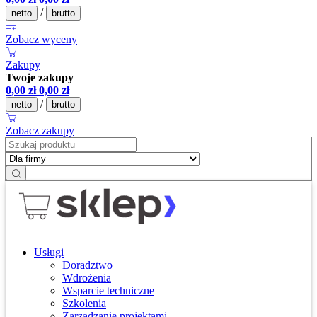
/
netto
brutto
Zobacz wyceny
Zakupy
Twoje zakupy
0,00
zł
0,00
zł
/
netto
brutto
Zobacz zakupy
Usługi
Doradztwo
Wdrożenia
Wsparcie techniczne
Szkolenia
Zarządzanie projektami