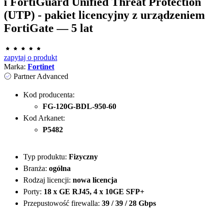
i FortiGuard Unified Threat Protection
(UTP) - pakiet licencyjny z urządzeniem
FortiGate — 5 lat
zapytaj o produkt
Marka:
Fortinet
Partner Advanced
Kod producenta:
FG-120G-BDL-950-60
Kod Arkanet:
P5482
Typ produktu:
Fizyczny
Branża:
ogólna
Rodzaj licencji:
nowa licencja
Porty:
18 x GE RJ45, 4 x 10GE SFP+
Przepustowość firewalla:
39 / 39 / 28 Gbps