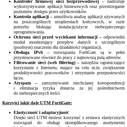
Kontroler firmowej sieci bezprzewodowej –
nadzoruje
wykorzystywanie aplikacji biznesowych oraz przestrzeganie
poziomów dostępu przez użytkowników.
Kontrola aplikacji –
umożliwia analizę aplikacji używanych
na poszczególnych urządzeniach końcowych, w razie
potrzeby blokując instalację/użycie niebezpiecznego
oprogramowania.
Ochrona sieci przed wyciekami informacji –
odpowiedni
moduł monitorujący przepływ danych o szczególnym
(poufnym) znaczeniu dla działalności organizacji.
Obsługa IPv6 –
rozwiązania FortiGate są w pełni
przystosowane również do pracy z najnowszą pulą adresów.
Filtrowanie sieci (web filtering) –
narzędzia ograniczające
korzystanie z Internetu, mające na celu m.in. zwiększenie
produktywności pracowników i utrzymanie przepustowości
łącza.
Atyspam –
zatrzymywanie niechcianej korespondencji
i eliminacja ryzyka dotarcia za jej pośrednictwem
do niebezpiecznych treści.
Korzyści jakie daje UTM FortiGate:
Elastyczność i adaptacyjność
Dzięki sieci UTM możesz korzystać z zestawu elastycznych
rozwiązań do obsługi skomplikowanego asortymentu