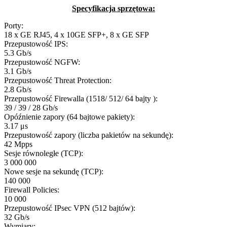
Specyfikacja sprzętowa:
Porty:
18 x GE RJ45, 4 x 10GE SFP+, 8 x GE SFP
Przepustowość IPS:
5.3 Gb/s
Przepustowość NGFW:
3.1 Gb/s
Przepustowość Threat Protection:
2.8 Gb/s
Przepustowość Firewalla (1518/ 512/ 64 bajty ):
39 / 39 / 28 Gb/s
Opóźnienie zapory (64 bajtowe pakiety):
3.17 μs
Przepustowość zapory (liczba pakietów na sekundę):
42 Mpps
Sesje równoległe (TCP):
3 000 000
Nowe sesje na sekundę (TCP):
140 000
Firewall Policies:
10 000
Przepustowość IPsec VPN (512 bajtów):
32 Gb/s
Wymiary: