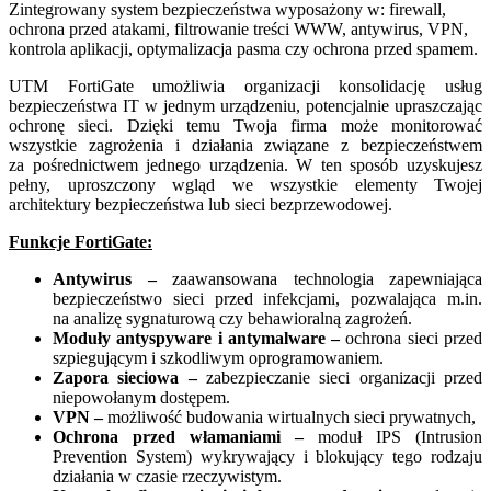
Zintegrowany system bezpieczeństwa wyposażony w: firewall,
ochrona przed atakami, filtrowanie treści WWW, antywirus, VPN,
kontrola aplikacji, optymalizacja pasma czy ochrona przed spamem.
UTM FortiGate umożliwia organizacji konsolidację usług
bezpieczeństwa IT w jednym urządzeniu, potencjalnie upraszczając
ochronę sieci. Dzięki temu Twoja firma może monitorować
wszystkie zagrożenia i działania związane z bezpieczeństwem
za pośrednictwem jednego urządzenia. W ten sposób uzyskujesz
pełny, uproszczony wgląd we wszystkie elementy Twojej
architektury bezpieczeństwa lub sieci bezprzewodowej.
Funkcje FortiGate:
Antywirus –
zaawansowana technologia zapewniająca
bezpieczeństwo sieci przed infekcjami, pozwalająca m.in.
na analizę sygnaturową czy behawioralną zagrożeń.
Moduły antyspyware i antymalware –
ochrona sieci przed
szpiegującym i szkodliwym oprogramowaniem.
Zapora sieciowa –
zabezpieczanie sieci organizacji przed
niepowołanym dostępem.
VPN –
możliwość budowania wirtualnych sieci prywatnych,
Ochrona przed włamaniami –
moduł IPS (Intrusion
Prevention System) wykrywający i blokujący tego rodzaju
działania w czasie rzeczywistym.