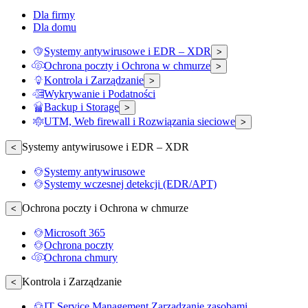
Dla firmy
Dla domu
Systemy antywirusowe i EDR – XDR
>
Ochrona poczty i Ochrona w chmurze
>
Kontrola i Zarządzanie
>
Wykrywanie i Podatności
Backup i Storage
>
UTM, Web firewall i Rozwiązania sieciowe
>
Systemy antywirusowe i EDR – XDR
<
Systemy antywirusowe
Systemy wczesnej detekcji (EDR/APT)
Ochrona poczty i Ochrona w chmurze
<
Microsoft 365
Ochrona poczty
Ochrona chmury
Kontrola i Zarządzanie
<
IT Service Management Zarządzanie zasobami