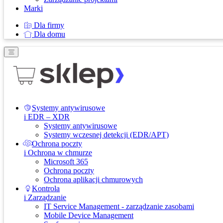
Marki
Dla firmy
Dla domu
Systemy antywirusowe
i EDR – XDR
Systemy antywirusowe
Systemy wczesnej detekcji (EDR/APT)
Ochrona poczty
i Ochrona w chmurze
Microsoft 365
Ochrona poczty
Ochrona aplikacji chmurowych
Kontrola
i Zarządzanie
IT Service Management - zarządzanie zasobami
Mobile Device Management