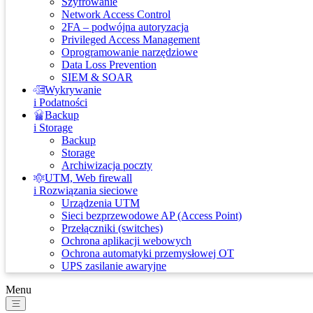
Szyfrowanie
Network Access Control
2FA – podwójna autoryzacja
Privileged Access Management
Oprogramowanie narzędziowe
Data Loss Prevention
SIEM & SOAR
Wykrywanie
i Podatności
Backup
i Storage
Backup
Storage
Archiwizacja poczty
UTM, Web firewall
i Rozwiązania sieciowe
Urządzenia UTM
Sieci bezprzewodowe AP (Access Point)
Przełączniki (switches)
Ochrona aplikacji webowych
Ochrona automatyki przemysłowej OT
UPS zasilanie awaryjne
Menu