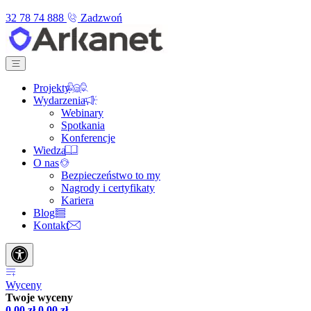
32 78 74 888
Zadzwoń
Projekty
Wydarzenia
Webinary
Spotkania
Konferencje
Wiedza
O nas
Bezpieczeństwo to my
Nagrody i certyfikaty
Kariera
Blog
Kontakt
Wyceny
Twoje wyceny
0,00
zł
0,00
zł