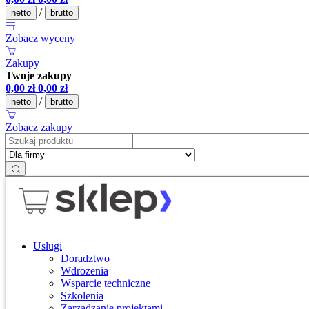
/
netto
brutto
Zobacz wyceny
Zakupy
Twoje zakupy
0,00
zł
0,00
zł
/
netto
brutto
Zobacz zakupy
Usługi
Doradztwo
Wdrożenia
Wsparcie techniczne
Szkolenia
Zarządzanie projektami