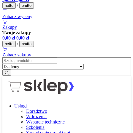
/
netto
brutto
Zobacz wyceny
Zakupy
Twoje zakupy
0,00
zł
0,00
zł
/
netto
brutto
Zobacz zakupy
Usługi
Doradztwo
Wdrożenia
Wsparcie techniczne
Szkolenia
Zarządzanie projektami