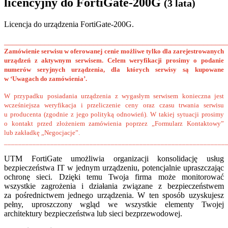
licencyjny do FortiGate-200G
(3 lata)
Licencja do urządzenia FortiGate-200G.
______________________________________________________
Zamówienie serwisu w oferowanej cenie możliwe tylko dla zarejestrowanych
urządzeń z aktywnym serwisem. Celem weryfikacji prosimy o podanie
numerów seryjnych urządzenia, dla których serwisy są kupowane
w ‘Uwagach do zamówienia’.
W przypadku posiadania urządzenia z wygasłym serwisem konieczna jest
wcześniejsza weryfikacja i przeliczenie ceny oraz czasu trwania serwisu
u producenta (zgodnie z jego polityką odnowień). W takiej sytuacji prosimy
o kontakt przed złożeniem zamówienia poprzez „Formularz Kontaktowy”
lub zakładkę „Negocjacje”.
______________________________________________________________
UTM FortiGate umożliwia organizacji konsolidację usług
bezpieczeństwa IT w jednym urządzeniu, potencjalnie upraszczając
ochronę sieci. Dzięki temu Twoja firma może monitorować
wszystkie zagrożenia i działania związane z bezpieczeństwem
za pośrednictwem jednego urządzenia. W ten sposób uzyskujesz
pełny, uproszczony wgląd we wszystkie elementy Twojej
architektury bezpieczeństwa lub sieci bezprzewodowej.