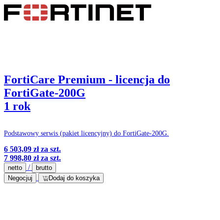
FortiCare Premium - licencja do
FortiGate-200G
1 rok
Podstawowy serwis (pakiet licencyjny) do FortiGate-200G.
6 503,09 zł
za szt.
7 998,80 zł
za szt.
/
netto
brutto
Negocjuj
Dodaj do koszyka