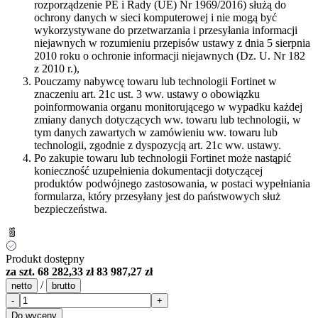
rozporządzenie PE i Rady (UE) Nr 1969/2016) służą do
ochrony danych w sieci komputerowej i nie mogą być
wykorzystywane do przetwarzania i przesyłania informacji
niejawnych w rozumieniu przepisów ustawy z dnia 5 sierpnia
2010 roku o ochronie informacji niejawnych (Dz. U. Nr 182
z 2010 r.),
Pouczamy nabywcę towaru lub technologii Fortinet w
znaczeniu art. 21c ust. 3 ww. ustawy o obowiązku
poinformowania organu monitorującego w wypadku każdej
zmiany danych dotyczących ww. towaru lub technologii, w
tym danych zawartych w zamówieniu ww. towaru lub
technologii, zgodnie z dyspozycją art. 21c ww. ustawy.
Po zakupie towaru lub technologii Fortinet może nastąpić
konieczność uzupełnienia dokumentacji dotyczącej
produktów podwójnego zastosowania, w postaci wypełniania
formularza, który przesyłany jest do państwowych służ
bezpieczeństwa.
Produkt dostępny
za szt.
68 282,33 zł
83 987,27 zł
/
netto
brutto
-
+
Do wyceny