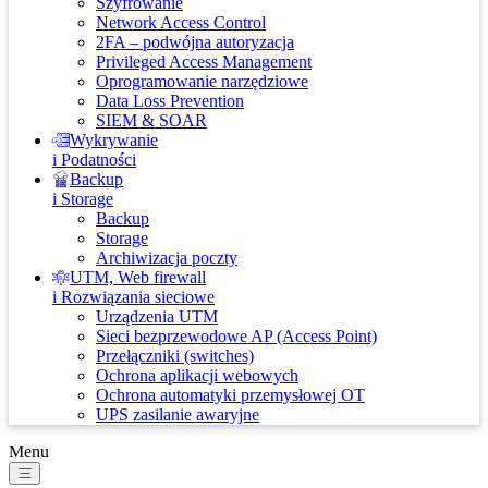
Szyfrowanie
Network Access Control
2FA – podwójna autoryzacja
Privileged Access Management
Oprogramowanie narzędziowe
Data Loss Prevention
SIEM & SOAR
Wykrywanie
i Podatności
Backup
i Storage
Backup
Storage
Archiwizacja poczty
UTM, Web firewall
i Rozwiązania sieciowe
Urządzenia UTM
Sieci bezprzewodowe AP (Access Point)
Przełączniki (switches)
Ochrona aplikacji webowych
Ochrona automatyki przemysłowej OT
UPS zasilanie awaryjne
Menu