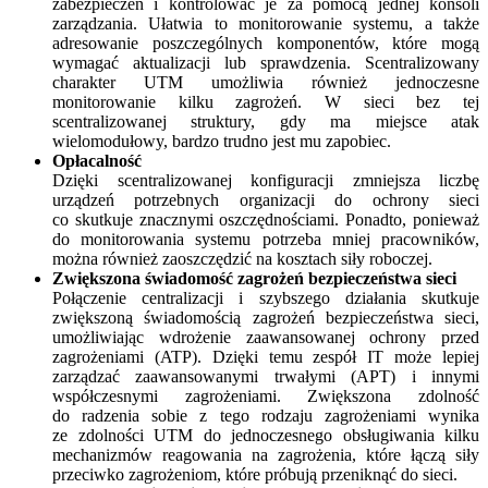
zabezpieczeń i kontrolować je za pomocą jednej konsoli
zarządzania. Ułatwia to monitorowanie systemu, a także
adresowanie poszczególnych komponentów, które mogą
wymagać aktualizacji lub sprawdzenia. Scentralizowany
charakter UTM umożliwia również jednoczesne
monitorowanie kilku zagrożeń. W sieci bez tej
scentralizowanej struktury, gdy ma miejsce atak
wielomodułowy, bardzo trudno jest mu zapobiec.
Opłacalność
Dzięki scentralizowanej konfiguracji zmniejsza liczbę
urządzeń potrzebnych organizacji do ochrony sieci
co skutkuje znacznymi oszczędnościami. Ponadto, ponieważ
do monitorowania systemu potrzeba mniej pracowników,
można również zaoszczędzić na kosztach siły roboczej.
Zwiększona świadomość zagrożeń bezpieczeństwa sieci
Połączenie centralizacji i szybszego działania skutkuje
zwiększoną świadomością zagrożeń bezpieczeństwa sieci,
umożliwiając wdrożenie zaawansowanej ochrony przed
zagrożeniami (ATP). Dzięki temu zespół IT może lepiej
zarządzać zaawansowanymi trwałymi (APT) i innymi
współczesnymi zagrożeniami. Zwiększona zdolność
do radzenia sobie z tego rodzaju zagrożeniami wynika
ze zdolności UTM do jednoczesnego obsługiwania kilku
mechanizmów reagowania na zagrożenia, które łączą siły
przeciwko zagrożeniom, które próbują przeniknąć do sieci.