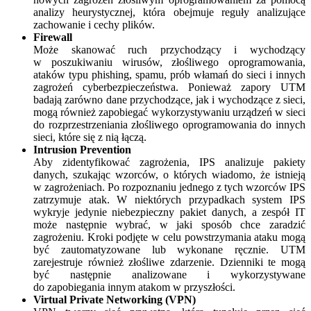
analizy heurystycznej, która obejmuje reguły analizujące
zachowanie i cechy plików.
Firewall
Może skanować ruch przychodzący i wychodzący
w poszukiwaniu wirusów, złośliwego oprogramowania,
ataków typu phishing, spamu, prób włamań do sieci i innych
zagrożeń cyberbezpieczeństwa. Ponieważ zapory UTM
badają zarówno dane przychodzące, jak i wychodzące z sieci,
mogą również zapobiegać wykorzystywaniu urządzeń w sieci
do rozprzestrzeniania złośliwego oprogramowania do innych
sieci, które się z nią łączą.
Intrusion Prevention
Aby zidentyfikować zagrożenia, IPS analizuje pakiety
danych, szukając wzorców, o których wiadomo, że istnieją
w zagrożeniach. Po rozpoznaniu jednego z tych wzorców IPS
zatrzymuje atak. W niektórych przypadkach system IPS
wykryje jedynie niebezpieczny pakiet danych, a zespół IT
może następnie wybrać, w jaki sposób chce zaradzić
zagrożeniu. Kroki podjęte w celu powstrzymania ataku mogą
być zautomatyzowane lub wykonane ręcznie. UTM
zarejestruje również złośliwe zdarzenie. Dzienniki te mogą
być następnie analizowane i wykorzystywane
do zapobiegania innym atakom w przyszłości.
Virtual Private Networking (VPN)