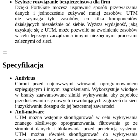
Szybsze rozwiązanie bezpieczeństwa dla firm
Dzięki FortiGate możesz usprawnić sposób przetwarzania
danych i jednocześnie zużywać mniej zasobów. UTM
nie wymaga tylu zasobów, co kilka komponentów
działających niezależnie od siebie. Wyższa wydajność, jaką
uzyskuje się z UTM, może pozwolić na zwolnienie zasobów
w celu lepszego zarządzania innymi niezbędnymi procesami
zależnymi od sieci.
Specyfikacja
Antivirus
Chroni przed najnowszymi wirusami, oprogramowaniem
szpiegującym i innymi zagrożeniami. Wykorzystuje wiodące
w branży zaawansowane silniki wykrywania, aby zapobiec
przedostawaniu się nowych i ewoluujących zagrożeń do sieci
i uzyskiwaniu dostępu do jej bezcennej zawartości.
Anti-malware
UTM można wstępnie skonfigurować w celu wykrywania
znanego złośliwego oprogramowania, filtrowania go ze
strumieni danych i blokowania przed penetracją systemu.
UTM można również skonfigurować do wykrywania
nowych zagrożeń złośliwym oprogramowaniem za pomocą