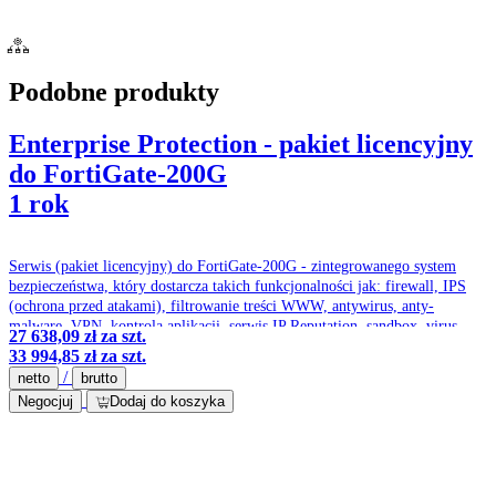
Podobne produkty
Enterprise Protection - pakiet licencyjny
do FortiGate-200G
1 rok
Serwis (pakiet licencyjny) do FortiGate-200G - zintegrowanego system
bezpieczeństwa, który dostarcza takich funkcjonalności jak: firewall, IPS
(ochrona przed atakami), filtrowanie treści WWW, antywirus, anty-
malware, VPN, kontrola aplikacji, serwis IP Reputation, sandbox, virus
27 638,09 zł
za szt.
outbrake protection service, optymalizacja pasma czy ochrona przed
33 994,85 zł
za szt.
spamem.
/
netto
brutto
Negocjuj
Dodaj do koszyka