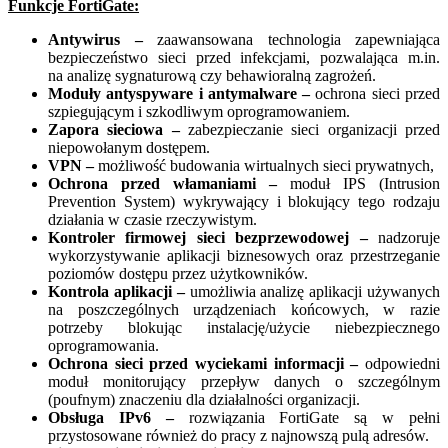
Funkcje FortiGate:
Antywirus –
zaawansowana technologia zapewniająca
bezpieczeństwo sieci przed infekcjami, pozwalająca m.in.
na analizę sygnaturową czy behawioralną zagrożeń.
Moduły antyspyware i antymalware –
ochrona sieci przed
szpiegującym i szkodliwym oprogramowaniem.
Zapora sieciowa –
zabezpieczanie sieci organizacji przed
niepowołanym dostępem.
VPN –
możliwość budowania wirtualnych sieci prywatnych,
Ochrona przed włamaniami –
moduł IPS (Intrusion
Prevention System) wykrywający i blokujący tego rodzaju
działania w czasie rzeczywistym.
Kontroler firmowej sieci bezprzewodowej –
nadzoruje
wykorzystywanie aplikacji biznesowych oraz przestrzeganie
poziomów dostępu przez użytkowników.
Kontrola aplikacji –
umożliwia analizę aplikacji używanych
na poszczególnych urządzeniach końcowych, w razie
potrzeby blokując instalację/użycie niebezpiecznego
oprogramowania.
Ochrona sieci przed wyciekami informacji –
odpowiedni
moduł monitorujący przepływ danych o szczególnym
(poufnym) znaczeniu dla działalności organizacji.
Obsługa IPv6 –
rozwiązania FortiGate są w pełni
przystosowane również do pracy z najnowszą pulą adresów.