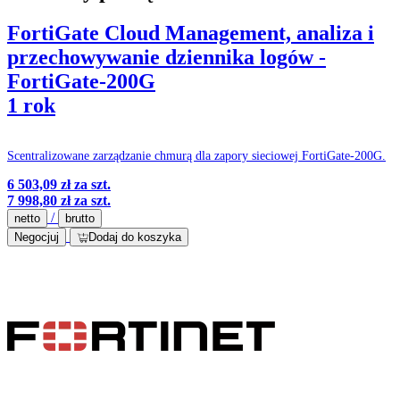
FortiGate Cloud Management, analiza i
przechowywanie dziennika logów -
FortiGate-200G
1 rok
Scentralizowane zarządzanie chmurą dla zapory sieciowej FortiGate-200G.
6 503,09 zł
za szt.
7 998,80 zł
za szt.
/
netto
brutto
Negocjuj
Dodaj do koszyka