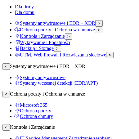
Dla firmy
Dla domu
Systemy antywirusowe i EDR – XDR
>
Ochrona poczty i Ochrona w chmurze
>
Kontrola i Zarządzanie
>
Wykrywanie i Podatności
Backup i Storage
>
UTM, Web firewall i Rozwiązania sieciowe
>
Systemy antywirusowe i EDR – XDR
<
Systemy antywirusowe
Systemy wczesnej detekcji (EDR/APT)
Ochrona poczty i Ochrona w chmurze
<
Microsoft 365
Ochrona poczty
Ochrona chmury
Kontrola i Zarządzanie
<
IT Service Management Zarządzanie zasobami