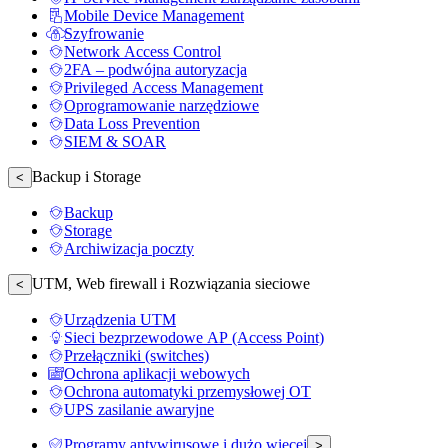
Mobile Device Management
Szyfrowanie
Network Access Control
2FA – podwójna autoryzacja
Privileged Access Management
Oprogramowanie narzędziowe
Data Loss Prevention
SIEM & SOAR
Backup i Storage
<
Backup
Storage
Archiwizacja poczty
UTM, Web firewall i Rozwiązania sieciowe
<
Urządzenia UTM
Sieci bezprzewodowe AP (Access Point)
Przełączniki (switches)
Ochrona aplikacji webowych
Ochrona automatyki przemysłowej OT
UPS zasilanie awaryjne
Programy antywirusowe i dużo więcej
>