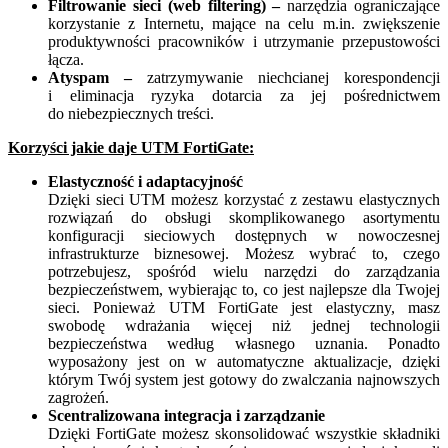
Filtrowanie sieci (web filtering) –
narzędzia ograniczające
korzystanie z Internetu, mające na celu m.in. zwiększenie
produktywności pracowników i utrzymanie przepustowości
łącza.
Atyspam –
zatrzymywanie niechcianej korespondencji
i eliminacja ryzyka dotarcia za jej pośrednictwem
do niebezpiecznych treści.
Korzyści jakie daje UTM FortiGate:
Elastyczność i adaptacyjność
Dzięki sieci UTM możesz korzystać z zestawu elastycznych
rozwiązań do obsługi skomplikowanego asortymentu
konfiguracji sieciowych dostępnych w nowoczesnej
infrastrukturze biznesowej. Możesz wybrać to, czego
potrzebujesz, spośród wielu narzędzi do zarządzania
bezpieczeństwem, wybierając to, co jest najlepsze dla Twojej
sieci. Ponieważ UTM FortiGate jest elastyczny, masz
swobodę wdrażania więcej niż jednej technologii
bezpieczeństwa według własnego uznania. Ponadto
wyposażony jest on w automatyczne aktualizacje, dzięki
którym Twój system jest gotowy do zwalczania najnowszych
zagrożeń.
Scentralizowana integracja i zarządzanie
Dzięki FortiGate możesz skonsolidować wszystkie składniki