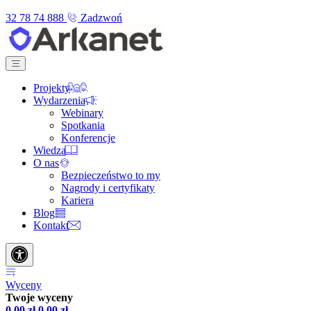
32 78 74 888
Zadzwoń
Projekty
Wydarzenia
Webinary
Spotkania
Konferencje
Wiedza
O nas
Bezpieczeństwo to my
Nagrody i certyfikaty
Kariera
Blog
Kontakt
Wyceny
Twoje wyceny
0,00
zł
0,00
zł