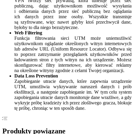
VPN tworzy sieć prywatną, która tuneluje przez sieć
publiczną, dając użytkownikom możliwość wysyłania
i odbierania danych przez sieć publiczną bez oglądania
ich danych przez inne osoby. Wszystkie transmisje
są szyfrowane, więc nawet gdyby ktoś przechwycił dane,
byłoby to dla niego bezużyteczne.
Web Filtering
Funkcja filtrowania sieci UTM może uniemożliwić
użytkownikom oglądanie określonych witryn internetowych
lub adresów URL (Uniform Resource Locator). Odbywa się
to poprzez zatrzymanie przeglądarek użytkowników przed
ładowaniem stron z tych witryn na ich urządzenie. Możesz
skonfigurować filtry internetowe, aby kierować reklamy
na określone witryny zgodnie z celami Twojej organizacji.
Data Loss Prevention
Zapobieganie utracie danych, które zapewnia urządzenie
UTM, umożliwia wykrywanie naruszeń danych i prób
eksfiltracji, a następnie zapobieganie im. W tym celu system
zapobiegania utracie danych monitoruje dane wrażliwe, a gdy
wykryje próbę kradzieży ich przez złośliwego gracza, blokuje
tę próbę, chroniąc w ten sposób dane.
Produkty powiązane