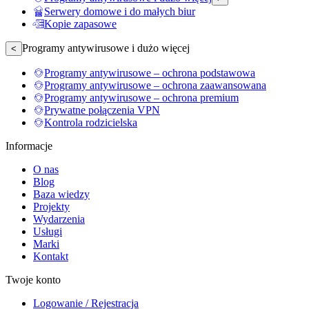
Serwery domowe i do małych biur
Kopie zapasowe
Programy antywirusowe i dużo więcej
<
Programy antywirusowe – ochrona podstawowa
Programy antywirusowe – ochrona zaawansowana
Programy antywirusowe – ochrona premium
Prywatne połączenia VPN
Kontrola rodzicielska
Informacje
O nas
Blog
Baza wiedzy
Projekty
Wydarzenia
Usługi
Marki
Kontakt
Twoje konto
Logowanie / Rejestracja