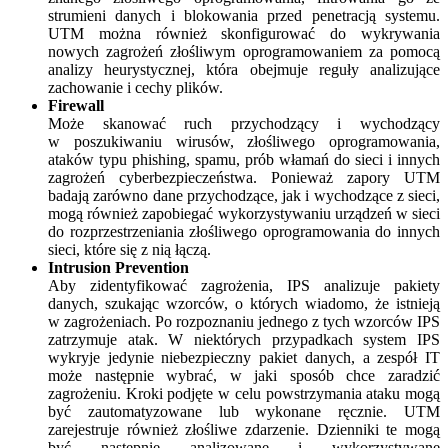
strumieni danych i blokowania przed penetracją systemu.
UTM można również skonfigurować do wykrywania
nowych zagrożeń złośliwym oprogramowaniem za pomocą
analizy heurystycznej, która obejmuje reguły analizujące
zachowanie i cechy plików.
Firewall
Może skanować ruch przychodzący i wychodzący
w poszukiwaniu wirusów, złośliwego oprogramowania,
ataków typu phishing, spamu, prób włamań do sieci i innych
zagrożeń cyberbezpieczeństwa. Ponieważ zapory UTM
badają zarówno dane przychodzące, jak i wychodzące z sieci,
mogą również zapobiegać wykorzystywaniu urządzeń w sieci
do rozprzestrzeniania złośliwego oprogramowania do innych
sieci, które się z nią łączą.
Intrusion Prevention
Aby zidentyfikować zagrożenia, IPS analizuje pakiety
danych, szukając wzorców, o których wiadomo, że istnieją
w zagrożeniach. Po rozpoznaniu jednego z tych wzorców IPS
zatrzymuje atak. W niektórych przypadkach system IPS
wykryje jedynie niebezpieczny pakiet danych, a zespół IT
może następnie wybrać, w jaki sposób chce zaradzić
zagrożeniu. Kroki podjęte w celu powstrzymania ataku mogą
być zautomatyzowane lub wykonane ręcznie. UTM
zarejestruje również złośliwe zdarzenie. Dzienniki te mogą
być następnie analizowane i wykorzystywane