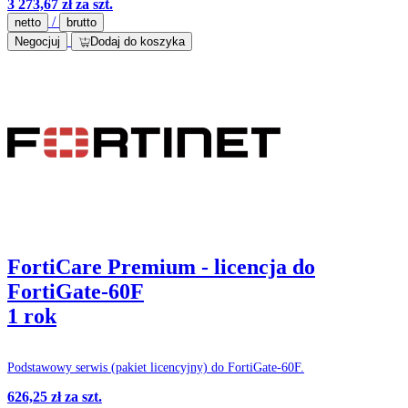
3 273,67 zł
za szt.
spamem.
/
netto
brutto
Negocjuj
Dodaj do koszyka
FortiCare Premium - licencja do
FortiGate-60F
1 rok
Podstawowy serwis (pakiet licencyjny) do FortiGate-60F.
626,25 zł
za szt.