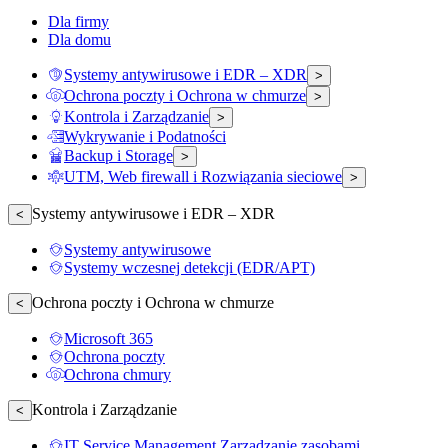
Dla firmy
Dla domu
Systemy antywirusowe i EDR – XDR
>
Ochrona poczty i Ochrona w chmurze
>
Kontrola i Zarządzanie
>
Wykrywanie i Podatności
Backup i Storage
>
UTM, Web firewall i Rozwiązania sieciowe
>
Systemy antywirusowe i EDR – XDR
<
Systemy antywirusowe
Systemy wczesnej detekcji (EDR/APT)
Ochrona poczty i Ochrona w chmurze
<
Microsoft 365
Ochrona poczty
Ochrona chmury
Kontrola i Zarządzanie
<
IT Service Management Zarządzanie zasobami