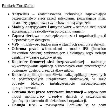
Funkcje FortiGate:
Antywirus –
zaawansowana technologia zapewniająca
bezpieczeństwo sieci przed infekcjami, pozwalająca m.in.
na analizę sygnaturową czy behawioralną zagrożeń.
Moduły antyspyware i antymalware –
ochrona sieci przed
szpiegującym i szkodliwym oprogramowaniem.
Zapora sieciowa –
zabezpieczanie sieci organizacji przed
niepowołanym dostępem.
VPN –
możliwość budowania wirtualnych sieci prywatnych,
Ochrona przed włamaniami –
moduł IPS (Intrusion
Prevention System) wykrywający i blokujący tego rodzaju
działania w czasie rzeczywistym.
Kontroler firmowej sieci bezprzewodowej –
nadzoruje
wykorzystywanie aplikacji biznesowych oraz przestrzeganie
poziomów dostępu przez użytkowników.
Kontrola aplikacji –
umożliwia analizę aplikacji używanych
na poszczególnych urządzeniach końcowych, w razie
potrzeby blokując instalację/użycie niebezpiecznego
oprogramowania.
Ochrona sieci przed wyciekami informacji –
odpowiedni
moduł monitorujący przepływ danych o szczególnym
(poufnym) znaczeniu dla działalności organizacji.
Obsługa IPv6 –
rozwiązania FortiGate są w pełni