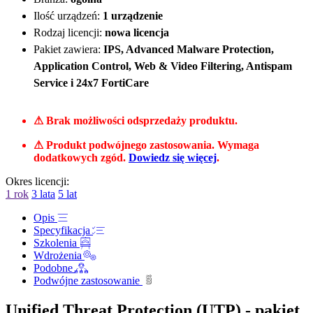
Ilość urządzeń:
1 urządzenie
Rodzaj licencji:
nowa licencja
Pakiet zawiera:
IPS, Advanced Malware Protection,
Application Control, Web & Video Filtering, Antispam
Service i 24x7 FortiCare
⚠ Brak możliwości odsprzedaży produktu.
⚠ Produkt podwójnego zastosowania. Wymaga
dodatkowych zgód.
Dowiedz się więcej
.
Okres licencji:
1 rok
3 lata
5 lat
Opis
Specyfikacja
Szkolenia
Wdrożenia
Podobne
Podwójne zastosowanie
Unified Threat Protection (UTP) - pakiet