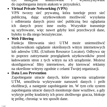
do zapobiegania innym atakom w przyszłości.
Virtual Private Networking (VPN)
VPN tworzy sieć prywatną, która tuneluje przez sieć
publiczną, dając użytkownikom możliwość wysyłania
i odbierania danych przez sieć publiczną bez oglądania
ich danych przez inne osoby. Wszystkie transmisje
są szyfrowane, więc nawet gdyby ktoś przechwycił dane,
byłoby to dla niego bezużyteczne.
Web Filtering
Funkcja filtrowania sieci UTM może uniemożliwić
użytkownikom oglądanie określonych witryn internetowych
lub adresów URL (Uniform Resource Locator). Odbywa się
to poprzez zatrzymanie przeglądarek użytkowników przed
ładowaniem stron z tych witryn na ich urządzenie. Możesz
skonfigurować filtry internetowe, aby kierować reklamy
na określone witryny zgodnie z celami Twojej organizacji.
Data Loss Prevention
Zapobieganie utracie danych, które zapewnia urządzenie
UTM, umożliwia wykrywanie naruszeń danych i prób
eksfiltracji, a następnie zapobieganie im. W tym celu system
zapobiegania utracie danych monitoruje dane wrażliwe, a gdy
wykryje próbę kradzieży ich przez złośliwego gracza, blokuje
tę próbę, chroniąc w ten sposób dane.