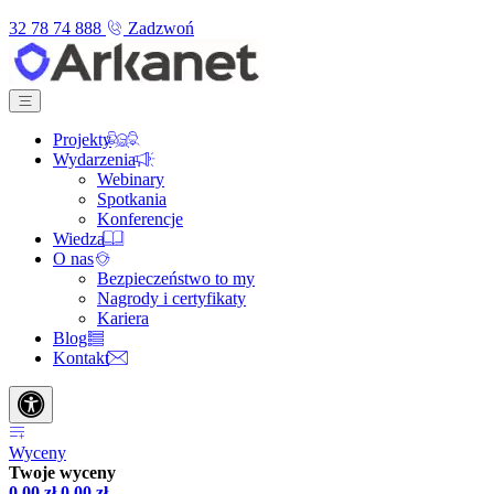
32 78 74 888
Zadzwoń
Projekty
Wydarzenia
Webinary
Spotkania
Konferencje
Wiedza
O nas
Bezpieczeństwo to my
Nagrody i certyfikaty
Kariera
Blog
Kontakt
Wyceny
Twoje wyceny
0,00
zł
0,00
zł