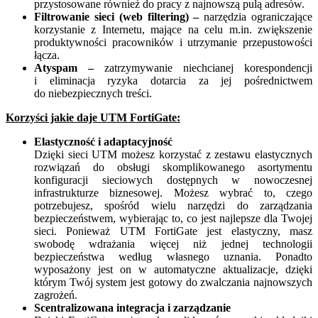
przystosowane również do pracy z najnowszą pulą adresów.
Filtrowanie sieci (web filtering) –
narzędzia ograniczające
korzystanie z Internetu, mające na celu m.in. zwiększenie
produktywności pracowników i utrzymanie przepustowości
łącza.
Atyspam –
zatrzymywanie niechcianej korespondencji
i eliminacja ryzyka dotarcia za jej pośrednictwem
do niebezpiecznych treści.
Korzyści jakie daje UTM FortiGate:
Elastyczność i adaptacyjność
Dzięki sieci UTM możesz korzystać z zestawu elastycznych
rozwiązań do obsługi skomplikowanego asortymentu
konfiguracji sieciowych dostępnych w nowoczesnej
infrastrukturze biznesowej. Możesz wybrać to, czego
potrzebujesz, spośród wielu narzędzi do zarządzania
bezpieczeństwem, wybierając to, co jest najlepsze dla Twojej
sieci. Ponieważ UTM FortiGate jest elastyczny, masz
swobodę wdrażania więcej niż jednej technologii
bezpieczeństwa według własnego uznania. Ponadto
wyposażony jest on w automatyczne aktualizacje, dzięki
którym Twój system jest gotowy do zwalczania najnowszych
zagrożeń.
Scentralizowana integracja i zarządzanie