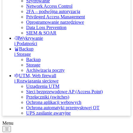
Szyfrowanie
Network Access Control
2FA – podwójna autoryzacja
Privileged Access Management
Oprogramowanie narzędziowe
Data Loss Prevention
SIEM & SOAR
Wykrywanie
i Podatności
Backup
i Storage
Backup
Storage
Archiwizacja poczty
UTM, Web firewall
i Rozwiązania sieciowe
Urządzenia UTM
Sieci bezprzewodowe AP (Access Point)
Przełączniki (switches)
Ochrona aplikacji webowych
Ochrona automatyki przemysłowej OT
UPS zasilanie awaryjne
Menu