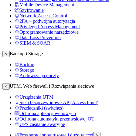
Mobile Device Management
Szyfrowanie
Network Access Control
2FA – podwójna autoryzacja
Privileged Access Management
Oprogramowanie narzędziowe
Data Loss Prevention
SIEM & SOAR
Backup i Storage
<
Backup
Storage
Archiwizacja poczty
UTM, Web firewall i Rozwiązania sieciowe
<
Urządzenia UTM
Sieci bezprzewodowe AP (Access Point)
Przełączniki (switches)
Ochrona aplikacji webowych
Ochrona automatyki przemysłowej OT
UPS zasilanie awaryjne
Programy antywirusowe i dużo więcej
>