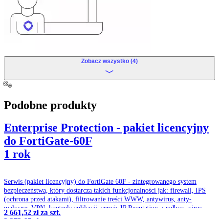
Zobacz wszystko (4)
Podobne produkty
Enterprise Protection - pakiet licencyjny
do FortiGate-60F
1 rok
Serwis (pakiet licencyjny) do FortiGate 60F - zintegrowanego system
bezpieczeństwa, który dostarcza takich funkcjonalności jak: firewall, IPS
(ochrona przed atakami), filtrowanie treści WWW, antywirus, anty-
malware, VPN, kontrola aplikacji, serwis IP Reputation, sandbox, virus
2 661,52 zł
za szt.
outbrake protection service, optymalizacja pasma czy ochrona przed