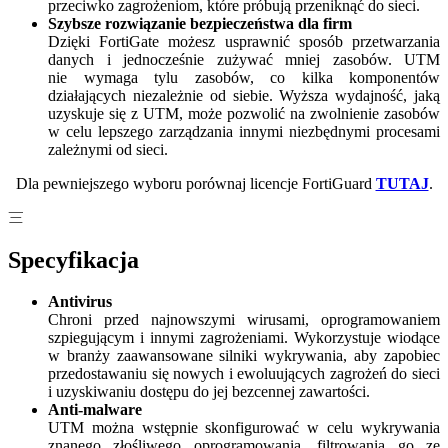
przeciwko zagrożeniom, które próbują przeniknąć do sieci.
Szybsze rozwiązanie bezpieczeństwa dla firm
Dzięki FortiGate możesz usprawnić sposób przetwarzania
danych i jednocześnie zużywać mniej zasobów. UTM
nie wymaga tylu zasobów, co kilka komponentów
działających niezależnie od siebie. Wyższa wydajność, jaką
uzyskuje się z UTM, może pozwolić na zwolnienie zasobów
w celu lepszego zarządzania innymi niezbędnymi procesami
zależnymi od sieci.
Dla pewniejszego wyboru porównaj licencje FortiGuard
TUTAJ
.
Specyfikacja
Antivirus
Chroni przed najnowszymi wirusami, oprogramowaniem
szpiegującym i innymi zagrożeniami. Wykorzystuje wiodące
w branży zaawansowane silniki wykrywania, aby zapobiec
przedostawaniu się nowych i ewoluujących zagrożeń do sieci
i uzyskiwaniu dostępu do jej bezcennej zawartości.
Anti-malware
UTM można wstępnie skonfigurować w celu wykrywania
znanego złośliwego oprogramowania, filtrowania go ze