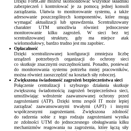
Dzięki FortiGate możesz skonsolidować wszystkie składniki
zabezpieczeń i kontrolować je za pomocą jednej konsoli
zarządzania. Ułatwia to monitorowanie systemu, a także
adresowanie poszczególnych komponentów, które mogą
wymagać aktualizacji lub sprawdzenia. Scentralizowany
charakter UTM umożliwia również jednoczesne
monitorowanie kilku zagrożeń. W sieci bez tej
scentralizowanej struktury, gdy ma miejsce atak
wielomodułowy, bardzo trudno jest mu zapobiec.
Opłacalność
Dzięki scentralizowanej konfiguracji zmniejsza liczbę
urządzeń potrzebnych organizacji do ochrony sieci
co skutkuje znacznymi oszczędnościami. Ponadto, ponieważ
do monitorowania systemu potrzeba mniej pracowników,
można również zaoszczędzić na kosztach siły roboczej.
Zwiększona świadomość zagrożeń bezpieczeństwa sieci
Połączenie centralizacji i szybszego działania skutkuje
zwiększoną świadomością zagrożeń bezpieczeństwa sieci,
umożliwiając wdrożenie zaawansowanej ochrony przed
zagrożeniami (ATP). Dzięki temu zespół IT może lepiej
zarządzać zaawansowanymi trwałymi (APT) i innymi
współczesnymi zagrożeniami. Zwiększona zdolność
do radzenia sobie z tego rodzaju zagrożeniami wynika
ze zdolności UTM do jednoczesnego obsługiwania kilku
mechanizmów reagowania na zagrożenia, które łączą siły