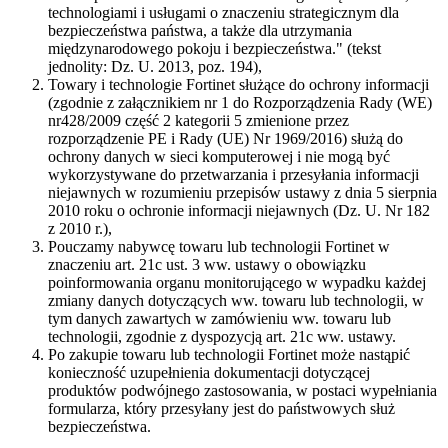
technologiami i usługami o znaczeniu strategicznym dla
bezpieczeństwa państwa, a także dla utrzymania
międzynarodowego pokoju i bezpieczeństwa." (tekst
jednolity: Dz. U. 2013, poz. 194),
Towary i technologie Fortinet służące do ochrony informacji
(zgodnie z załącznikiem nr 1 do Rozporządzenia Rady (WE)
nr428/2009 część 2 kategorii 5 zmienione przez
rozporządzenie PE i Rady (UE) Nr 1969/2016) służą do
ochrony danych w sieci komputerowej i nie mogą być
wykorzystywane do przetwarzania i przesyłania informacji
niejawnych w rozumieniu przepisów ustawy z dnia 5 sierpnia
2010 roku o ochronie informacji niejawnych (Dz. U. Nr 182
z 2010 r.),
Pouczamy nabywcę towaru lub technologii Fortinet w
znaczeniu art. 21c ust. 3 ww. ustawy o obowiązku
poinformowania organu monitorującego w wypadku każdej
zmiany danych dotyczących ww. towaru lub technologii, w
tym danych zawartych w zamówieniu ww. towaru lub
technologii, zgodnie z dyspozycją art. 21c ww. ustawy.
Po zakupie towaru lub technologii Fortinet może nastąpić
konieczność uzupełnienia dokumentacji dotyczącej
produktów podwójnego zastosowania, w postaci wypełniania
formularza, który przesyłany jest do państwowych służ
bezpieczeństwa.