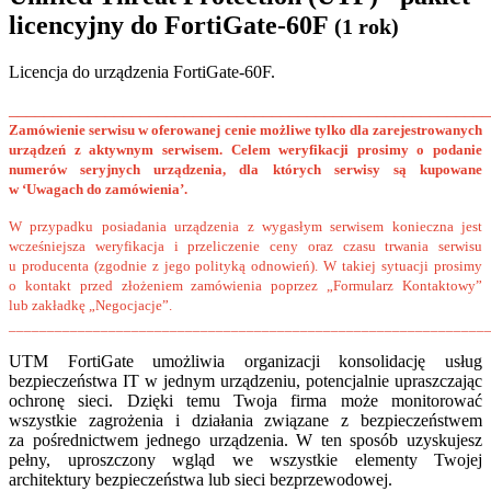
licencyjny do FortiGate-60F
(1 rok)
Licencja do urządzenia FortiGate-60F.
______________________________________________________
Zamówienie serwisu w oferowanej cenie możliwe tylko dla zarejestrowanych
urządzeń z aktywnym serwisem. Celem weryfikacji prosimy o podanie
numerów seryjnych urządzenia, dla których serwisy są kupowane
w ‘Uwagach do zamówienia’.
W przypadku posiadania urządzenia z wygasłym serwisem konieczna jest
wcześniejsza weryfikacja i przeliczenie ceny oraz czasu trwania serwisu
u producenta (zgodnie z jego polityką odnowień). W takiej sytuacji prosimy
o kontakt przed złożeniem zamówienia poprzez „Formularz Kontaktowy”
lub zakładkę „Negocjacje”.
______________________________________________________________
UTM FortiGate umożliwia organizacji konsolidację usług
bezpieczeństwa IT w jednym urządzeniu, potencjalnie upraszczając
ochronę sieci. Dzięki temu Twoja firma może monitorować
wszystkie zagrożenia i działania związane z bezpieczeństwem
za pośrednictwem jednego urządzenia. W ten sposób uzyskujesz
pełny, uproszczony wgląd we wszystkie elementy Twojej
architektury bezpieczeństwa lub sieci bezprzewodowej.