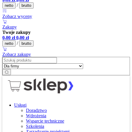
/
netto
brutto
Zobacz wyceny
Zakupy
Twoje zakupy
0,00
zł
0,00
zł
/
netto
brutto
Zobacz zakupy
Usługi
Doradztwo
Wdrożenia
Wsparcie techniczne
Szkolenia
Zarządzanie projektami