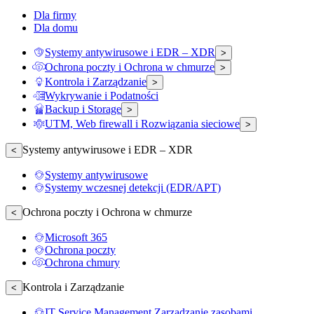
Dla firmy
Dla domu
Systemy antywirusowe i EDR – XDR
>
Ochrona poczty i Ochrona w chmurze
>
Kontrola i Zarządzanie
>
Wykrywanie i Podatności
Backup i Storage
>
UTM, Web firewall i Rozwiązania sieciowe
>
Systemy antywirusowe i EDR – XDR
<
Systemy antywirusowe
Systemy wczesnej detekcji (EDR/APT)
Ochrona poczty i Ochrona w chmurze
<
Microsoft 365
Ochrona poczty
Ochrona chmury
Kontrola i Zarządzanie
<
IT Service Management Zarządzanie zasobami