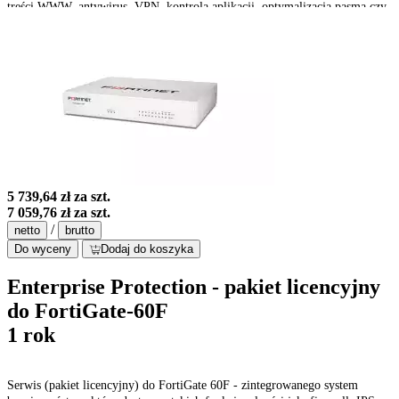
treści WWW, antywirus, VPN, kontrola aplikacji, optymalizacja pasma czy
ochrona przed spamem. 10 portów GE RJ45 (w tym 2 porty WAN, 1 port
DMZ, 7 portów wewnętrznych), bezprzewodowy (802.11a/b/g/n/ac)
5 739,64 zł
za szt.
7 059,76 zł
za szt.
/
netto
brutto
Do wyceny
Dodaj do koszyka
Enterprise Protection - pakiet licencyjny
do FortiGate-60F
1 rok
Serwis (pakiet licencyjny) do FortiGate 60F - zintegrowanego system