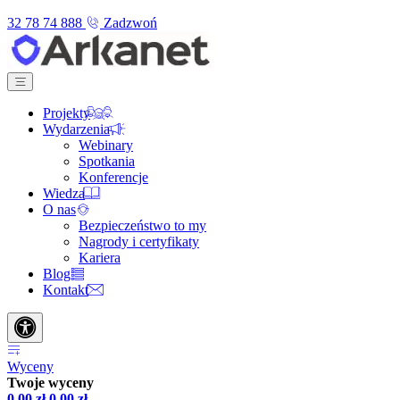
32 78 74 888
Zadzwoń
Projekty
Wydarzenia
Webinary
Spotkania
Konferencje
Wiedza
O nas
Bezpieczeństwo to my
Nagrody i certyfikaty
Kariera
Blog
Kontakt
Wyceny
Twoje wyceny
0,00
zł
0,00
zł