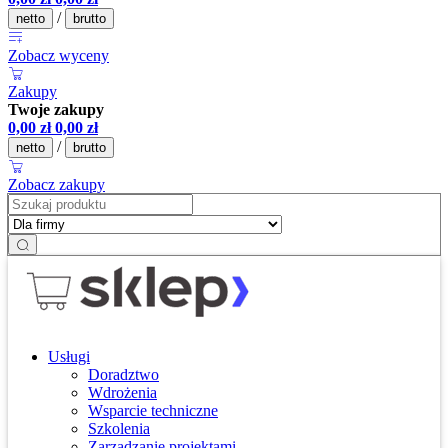
/
netto
brutto
Zobacz wyceny
Zakupy
Twoje zakupy
0,00
zł
0,00
zł
/
netto
brutto
Zobacz zakupy
Usługi
Doradztwo
Wdrożenia
Wsparcie techniczne
Szkolenia
Zarządzanie projektami