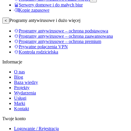
Serwery domowe i do małych biur
Kopie zapasowe
Programy antywirusowe i dużo więcej
<
Programy antywirusowe – ochrona podstawowa
Programy antywirusowe – ochrona zaawansowana
Programy antywirusowe – ochrona premium
Prywatne połączenia VPN
Kontrola rodzicielska
Informacje
O nas
Blog
Baza wiedzy
Projekty
Wydarzenia
Usługi
Marki
Kontakt
Twoje konto
Logowanie / Rejestracja