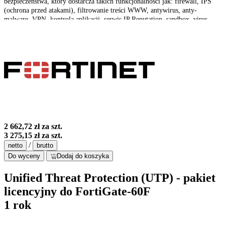
bezpieczeństwa, który dostarcza takich funkcjonalności jak: firewall, IPS
(ochrona przed atakami), filtrowanie treści WWW, antywirus, anty-
malware, VPN, kontrola aplikacji, serwis IP Reputation, sandbox, virus
outbrake protection service, optymalizacja pasma czy ochrona przed
spamem.
2 662,72 zł
za szt.
3 275,15 zł
za szt.
/
netto
brutto
Do wyceny
Dodaj do koszyka
Unified Threat Protection (UTP) - pakiet
licencyjny do FortiGate-60F
1 rok