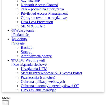
Szyfrowanie
Network Access Control
2FA – podwójna autoryzacja
Privileged Access Management
Oprogramowanie narzędziowe
Data Loss Prevention
SIEM & SOAR
Wykrywanie
i Podatności
Backup
i Storage
Backup
Storage
Archiwizacja poczty
UTM, Web firewall
i Rozwiązania sieciowe
Urządzenia UTM
Sieci bezprzewodowe AP (Access Point)
Przełączniki (switches)
Ochrona aplikacji webowych
Ochrona automatyki przemysłowej OT
UPS zasilanie awaryjne
Menu