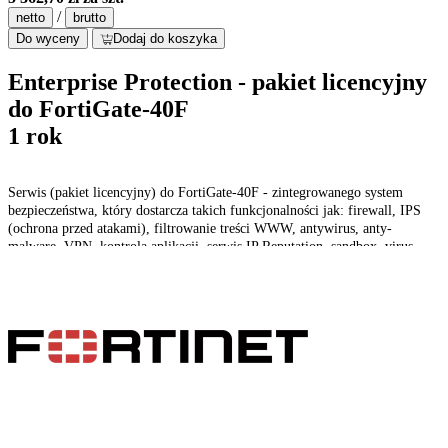
/
netto
brutto
Do wyceny
Dodaj do koszyka
Enterprise Protection - pakiet licencyjny
do FortiGate-40F
1 rok
Serwis (pakiet licencyjny) do FortiGate-40F - zintegrowanego system
bezpieczeństwa, który dostarcza takich funkcjonalności jak: firewall, IPS
(ochrona przed atakami), filtrowanie treści WWW, antywirus, anty-
malware, VPN, kontrola aplikacji, serwis IP Reputation, sandbox, virus
outbrake protection service, optymalizacja pasma czy ochrona przed
spamem.