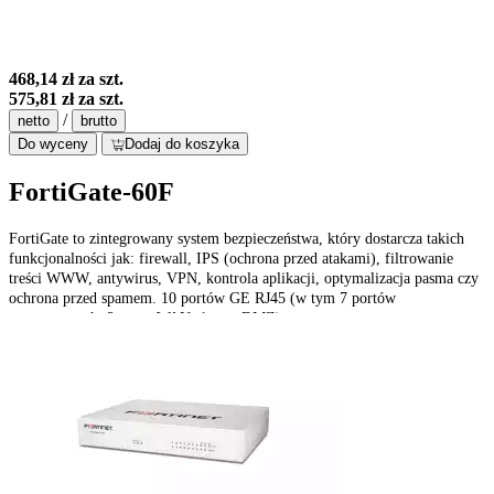
468,14 zł
za szt.
575,81 zł
za szt.
/
netto
brutto
Do wyceny
Dodaj do koszyka
FortiGate-60F
FortiGate to zintegrowany system bezpieczeństwa, który dostarcza takich
funkcjonalności jak: firewall, IPS (ochrona przed atakami), filtrowanie
treści WWW, antywirus, VPN, kontrola aplikacji, optymalizacja pasma czy
ochrona przed spamem. 10 portów GE RJ45 (w tym 7 portów
wewnętrznych, 2 porty WAN, 1 port DMZ).