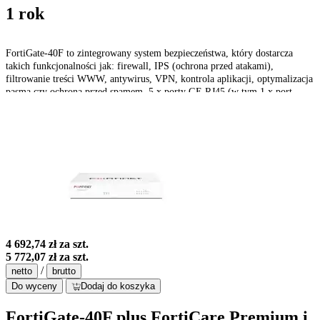
1 rok
FortiGate-40F to zintegrowany system bezpieczeństwa, który dostarcza
takich funkcjonalności jak: firewall, IPS (ochrona przed atakami),
filtrowanie treści WWW, antywirus, VPN, kontrola aplikacji, optymalizacja
pasma czy ochrona przed spamem. 5 x porty GE RJ45 (w tym 1 x port
WAN, 4 x porty wewnętrzne)
4 692,74 zł
za szt.
5 772,07 zł
za szt.
/
netto
brutto
Do wyceny
Dodaj do koszyka
FortiGate-40F plus FortiCare Premium i