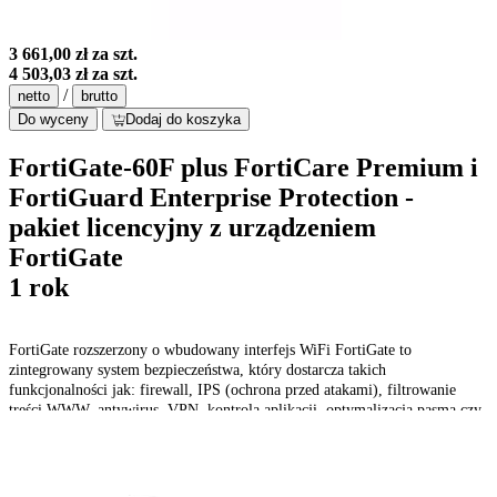
3 661,00 zł
za szt.
4 503,03 zł
za szt.
/
netto
brutto
Do wyceny
Dodaj do koszyka
FortiGate-60F plus FortiCare Premium i
FortiGuard Enterprise Protection -
pakiet licencyjny z urządzeniem
FortiGate
1 rok
FortiGate rozszerzony o wbudowany interfejs WiFi FortiGate to
zintegrowany system bezpieczeństwa, który dostarcza takich
funkcjonalności jak: firewall, IPS (ochrona przed atakami), filtrowanie
treści WWW, antywirus, VPN, kontrola aplikacji, optymalizacja pasma czy
ochrona przed spamem. 10 portów GE RJ45 (w tym 2 porty WAN, 1 port
DMZ, 7 portów wewnętrznych), bezprzewodowy (802.11a/b/g/n/ac).