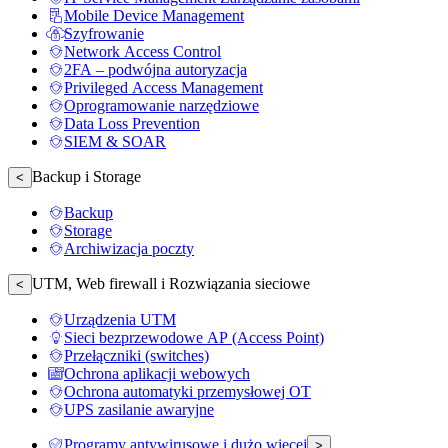
Mobile Device Management
Szyfrowanie
Network Access Control
2FA – podwójna autoryzacja
Privileged Access Management
Oprogramowanie narzędziowe
Data Loss Prevention
SIEM & SOAR
Backup i Storage
<
Backup
Storage
Archiwizacja poczty
UTM, Web firewall i Rozwiązania sieciowe
<
Urządzenia UTM
Sieci bezprzewodowe AP (Access Point)
Przełączniki (switches)
Ochrona aplikacji webowych
Ochrona automatyki przemysłowej OT
UPS zasilanie awaryjne
Programy antywirusowe i dużo więcej
>