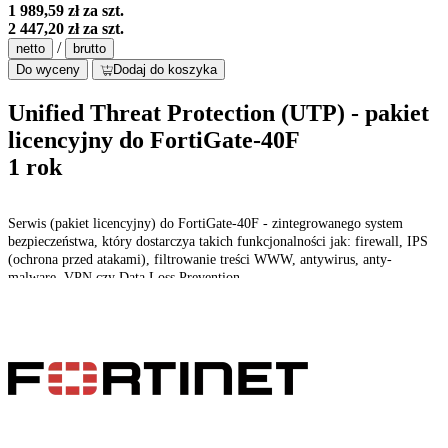
1 989,59 zł
za szt.
2 447,20 zł
za szt.
/
netto
brutto
Do wyceny
Dodaj do koszyka
Unified Threat Protection (UTP) - pakiet
licencyjny do FortiGate-40F
1 rok
Serwis (pakiet licencyjny) do FortiGate-40F - zintegrowanego system
bezpieczeństwa, który dostarczya takich funkcjonalności jak: firewall, IPS
(ochrona przed atakami), filtrowanie treści WWW, antywirus, anty-
malware, VPN czy Data Loss Prevention.