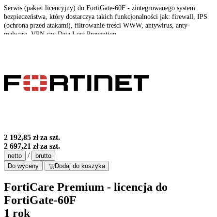
Serwis (pakiet licencyjny) do FortiGate-60F - zintegrowanego system
bezpieczeństwa, który dostarczya takich funkcjonalności jak: firewall, IPS
(ochrona przed atakami), filtrowanie treści WWW, antywirus, anty-
malware, VPN czy Data Loss Prevention.
2 192,85 zł
za szt.
2 697,21 zł
za szt.
/
netto
brutto
Do wyceny
Dodaj do koszyka
FortiCare Premium - licencja do
FortiGate-60F
1 rok