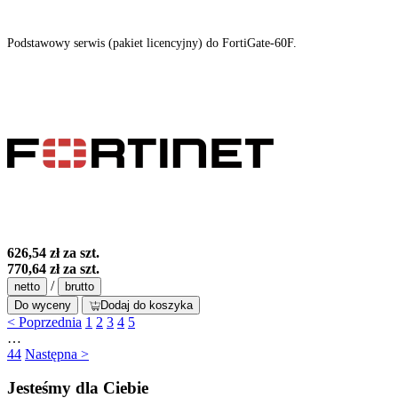
Podstawowy serwis (pakiet licencyjny) do FortiGate-60F.
626,54 zł
za szt.
770,64 zł
za szt.
/
netto
brutto
Do wyceny
Dodaj do koszyka
< Poprzednia
1
2
3
4
5
…
44
Następna >
Jesteśmy dla Ciebie