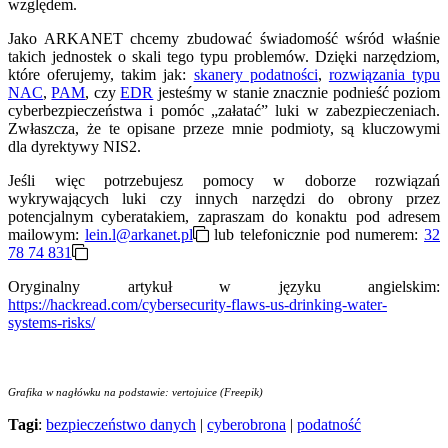
względem.
Jako ARKANET chcemy zbudować świadomość wśród właśnie
takich jednostek o skali tego typu problemów. Dzięki narzędziom,
które oferujemy, takim jak:
skanery podatności
,
rozwiązania typu
NAC
,
PAM
, czy
EDR
jesteśmy w stanie znacznie podnieść poziom
cyberbezpieczeństwa i pomóc „załatać” luki w zabezpieczeniach.
Zwłaszcza, że te opisane przeze mnie podmioty, są kluczowymi
dla dyrektywy NIS2.
Jeśli więc potrzebujesz pomocy w doborze rozwiązań
wykrywających luki czy innych narzędzi do obrony przez
potencjalnym cyberatakiem, zapraszam do konaktu pod adresem
mailowym:
lein.l@arkanet.pl
lub telefonicznie pod numerem:
32
78 74 831
Oryginalny artykuł w języku angielskim:
https://hackread.com/cybersecurity-flaws-us-drinking-water-
systems-risks/
Grafika w nagłówku na podstawie: vertojuice (Freepik)
Tagi
:
bezpieczeństwo danych
|
cyberobrona
|
podatność