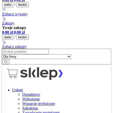
/
netto
brutto
Zobacz wyceny
Zakupy
Twoje zakupy
0,00
zł
0,00
zł
/
netto
brutto
Zobacz zakupy
Usługi
Doradztwo
Wdrożenia
Wsparcie techniczne
Szkolenia
Zarządzanie projektami