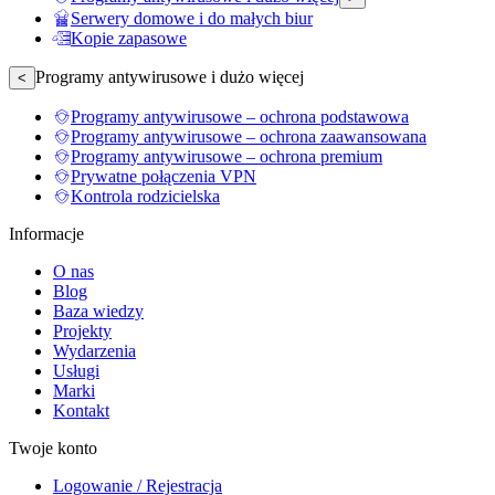
Serwery domowe i do małych biur
Kopie zapasowe
Programy antywirusowe i dużo więcej
<
Programy antywirusowe – ochrona podstawowa
Programy antywirusowe – ochrona zaawansowana
Programy antywirusowe – ochrona premium
Prywatne połączenia VPN
Kontrola rodzicielska
Informacje
O nas
Blog
Baza wiedzy
Projekty
Wydarzenia
Usługi
Marki
Kontakt
Twoje konto
Logowanie / Rejestracja