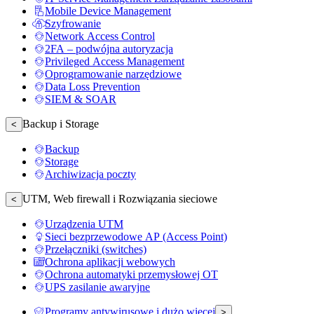
Mobile Device Management
Szyfrowanie
Network Access Control
2FA – podwójna autoryzacja
Privileged Access Management
Oprogramowanie narzędziowe
Data Loss Prevention
SIEM & SOAR
Backup i Storage
<
Backup
Storage
Archiwizacja poczty
UTM, Web firewall i Rozwiązania sieciowe
<
Urządzenia UTM
Sieci bezprzewodowe AP (Access Point)
Przełączniki (switches)
Ochrona aplikacji webowych
Ochrona automatyki przemysłowej OT
UPS zasilanie awaryjne
Programy antywirusowe i dużo więcej
>