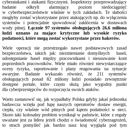
cyberatakami i atakami fizycznymi. Inspektorzy przeprowadzający
badanie odkryli alarmujący poziom niedociągnięć
w cyberbezpieczeństwie właśnie w tych zakładach. Te słabości
mogłyby zostać wykorzystane przez atakujących np. do wyłączenia
systemów i potencjalnie spowodować zakłócenia w dostawach
wody pitnej.
Łącznie 97 systemów obsługujących 26,6 miliona
ludzi uznano za mające krytyczne lub wysokie ryzyko
podatności, które mogą zostać wykorzystane przez hakerów.
Wiele operacji nie przestrzegało nawet podstawowych zasad
bezpieczeństwa, takich jak: niezmienianie domyślnych haseł,
udostępnianie haseł między pracownikami i nieusuwanie kont
poprzednich pracowników. Wiele miało również niewystarczające
oceny ryzyka, raportowanie i plany reagowania na sytuacje
awaryjne. Badanie wykazało również, że 211 systemów
obsługujących ponad 82 miliony ludzi posiadało zewnętrznie
dostępne portale, które często służą jako wygodny punkt
dla cyberprzestępców do rozpoczęcia swoich ataków.
Warto zastanowić się, jak wypadłaby Polska gdyby jakaś jednostka
badawcza wzięła pod lupę naszych operatorów dostaw energii,
ciepła, czy właśnie wód pitnych pod kątem podatności w sieci.
Skoro taki kolosalny problem wyniknął w państwie, które z reguły
uważane jest za lidera jeżeli chodzi o świadomość cyberzagrożeń,
to strach pomyśleć jak bardzo nasz kraj wygląda pod tym