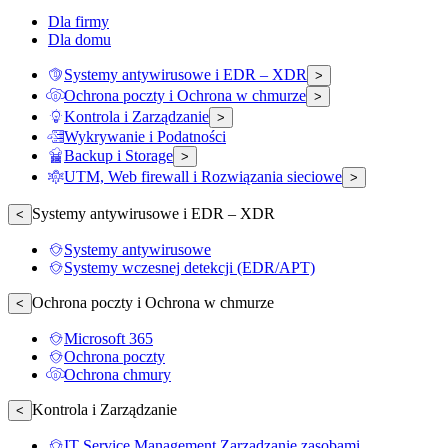
Dla firmy
Dla domu
Systemy antywirusowe i EDR – XDR
>
Ochrona poczty i Ochrona w chmurze
>
Kontrola i Zarządzanie
>
Wykrywanie i Podatności
Backup i Storage
>
UTM, Web firewall i Rozwiązania sieciowe
>
Systemy antywirusowe i EDR – XDR
<
Systemy antywirusowe
Systemy wczesnej detekcji (EDR/APT)
Ochrona poczty i Ochrona w chmurze
<
Microsoft 365
Ochrona poczty
Ochrona chmury
Kontrola i Zarządzanie
<
IT Service Management Zarządzanie zasobami