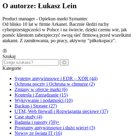
O autorze: Łukasz Lein
Product manager - Opiekun marki Symantec
Od blisko 10 lat w firmie Arkanet. Bacznie śledzi ruchy
cyberprzestępczości w Polsce i na świecie, dzięki czemu wie, jak
pomóc klientom zabezpieczyć swoją sieć firmową przed wszelkimi
atakami. Z zamiłowania, po pracy, aktywny "piłkokopacz".
Szukaj
Kategorie
Systemy antywirusowe i EDR – XDR (44)
Ochrona poczty i Ochrona w chmurze (2)
Zmiany w ofercie marki (6)
Kontrola i Zarządzanie (15)
Wykrywanie i podatności (10)
Backup i Storage (27)
UTM, Web firewall i Rozwiązania sieciowe (37)
Case study (4)
Badania i raporty (59)
×
Programy antywirusowe i dużo więcej (3)
Newsy ze świata IT (16)