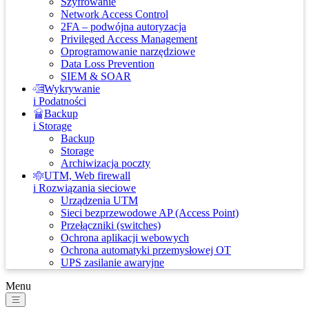
Szyfrowanie
Network Access Control
2FA – podwójna autoryzacja
Privileged Access Management
Oprogramowanie narzędziowe
Data Loss Prevention
SIEM & SOAR
Wykrywanie
i Podatności
Backup
i Storage
Backup
Storage
Archiwizacja poczty
UTM, Web firewall
i Rozwiązania sieciowe
Urządzenia UTM
Sieci bezprzewodowe AP (Access Point)
Przełączniki (switches)
Ochrona aplikacji webowych
Ochrona automatyki przemysłowej OT
UPS zasilanie awaryjne
Menu