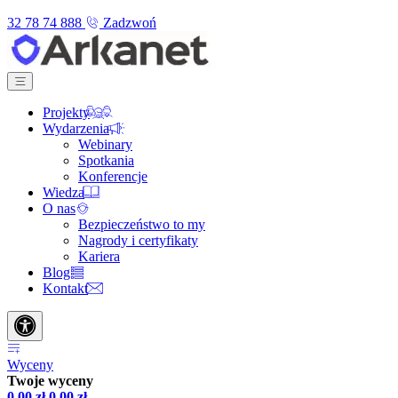
32 78 74 888
Zadzwoń
Projekty
Wydarzenia
Webinary
Spotkania
Konferencje
Wiedza
O nas
Bezpieczeństwo to my
Nagrody i certyfikaty
Kariera
Blog
Kontakt
Wyceny
Twoje wyceny
0,00
zł
0,00
zł