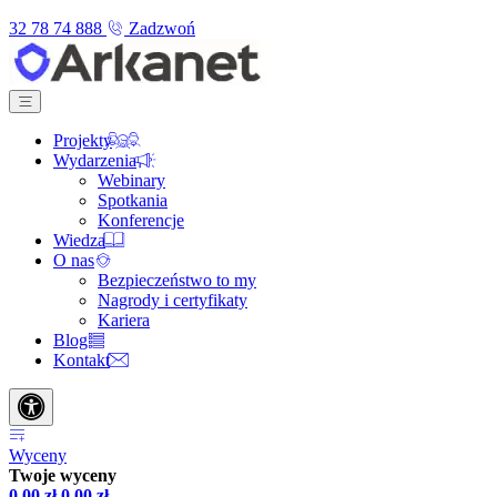
32 78 74 888
Zadzwoń
Projekty
Wydarzenia
Webinary
Spotkania
Konferencje
Wiedza
O nas
Bezpieczeństwo to my
Nagrody i certyfikaty
Kariera
Blog
Kontakt
Wyceny
Twoje wyceny
0,00
zł
0,00
zł