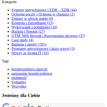
Kategorie
Systemy antywirusowe i EDR – XDR (44)
Ochrona poczty i Ochrona w chmurze (2)
Zmiany w ofercie marki (6)
Kontrola i Zarządzanie (15)
Wykrywanie i podatności (10)
Backup i Storage (27)
UTM, Web firewall i Rozwiązania sieciowe (37)
Case study (4)
Badania i raporty (59)
×
Programy antywirusowe i dużo więcej (3)
Newsy ze świata IT (16)
Tagi
bezpieczeństwo danych
naruszenie bezpieczeństwa
podatność
Symantec
Wszystko
Jesteśmy dla Ciebie