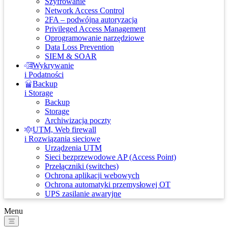
Szyfrowanie
Network Access Control
2FA – podwójna autoryzacja
Privileged Access Management
Oprogramowanie narzędziowe
Data Loss Prevention
SIEM & SOAR
Wykrywanie
i Podatności
Backup
i Storage
Backup
Storage
Archiwizacja poczty
UTM, Web firewall
i Rozwiązania sieciowe
Urządzenia UTM
Sieci bezprzewodowe AP (Access Point)
Przełączniki (switches)
Ochrona aplikacji webowych
Ochrona automatyki przemysłowej OT
UPS zasilanie awaryjne
Menu