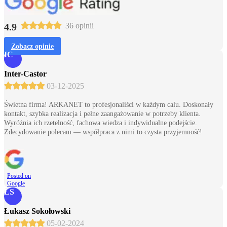
4.9
36 opinii
Zobacz opinie
IC
Inter-Castor
03-12-2025
Świetna firma! ARKANET to profesjonaliści w każdym calu. Doskonały
kontakt, szybka realizacja i pełne zaangażowanie w potrzeby klienta.
Wyróżnia ich rzetelność, fachowa wiedza i indywidualne podejście.
Zdecydowanie polecam — współpraca z nimi to czysta przyjemność!
Posted on
Google
ŁS
Łukasz Sokołowski
05-02-2024