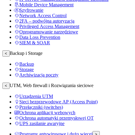
Mobile Device Management
Szyfrowanie
Network Access Control
2FA – podwójna autoryzacja
Privileged Access Management
Oprogramowanie narzędziowe
Data Loss Prevention
SIEM & SOAR
Backup i Storage
<
Backup
Storage
Archiwizacja poczty
UTM, Web firewall i Rozwiązania sieciowe
<
Urządzenia UTM
Sieci bezprzewodowe AP (Access Point)
Przełączniki (switches)
Ochrona aplikacji webowych
Ochrona automatyki przemysłowej OT
UPS zasilanie awaryjne
Programy antywirusowe i dużo więcej
>