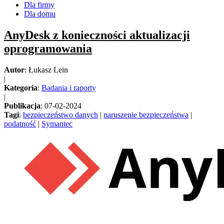
Dla firmy
Dla domu
AnyDesk z konieczności aktualizacji
oprogramowania
Autor
: Łukasz Lein
|
Kategoria
:
Badania i raporty
|
Publikacja
: 07-02-2024
Tagi
:
bezpieczeństwo danych
|
naruszenie bezpieczeństwa
|
podatność
|
Symantec