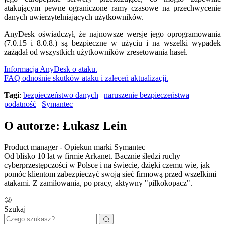
atakującym pewne ograniczone ramy czasowe na przechwycenie
danych uwierzytelniających użytkowników.
AnyDesk oświadczył, że najnowsze wersje jego oprogramowania
(7.0.15 i 8.0.8.) są bezpieczne w użyciu i na wszelki wypadek
zażądał od wszystkich użytkowników zresetowania haseł.
Informacja AnyDesk o ataku.
FAQ odnośnie skutków ataku i zaleceń aktualizacji.
Tagi
:
bezpieczeństwo danych
|
naruszenie bezpieczeństwa
|
podatność
|
Symantec
O autorze: Łukasz Lein
Product manager - Opiekun marki Symantec
Od blisko 10 lat w firmie Arkanet. Bacznie śledzi ruchy
cyberprzestępczości w Polsce i na świecie, dzięki czemu wie, jak
pomóc klientom zabezpieczyć swoją sieć firmową przed wszelkimi
atakami. Z zamiłowania, po pracy, aktywny "piłkokopacz".
Szukaj