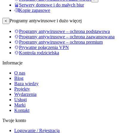
Serwery domowe i do małych biur
Kopie zapasowe
Programy antywirusowe i dużo więcej
<
Programy antywirusowe – ochrona podstawowa
Programy antywirusowe – ochrona zaawansowana
Programy antywirusowe – ochrona premium
Prywatne połączenia VPN
Kontrola rodzicielska
Informacje
O nas
Blog
Baza wiedzy
Projekty
Wydarzenia
Usługi
Marki
Kontakt
Twoje konto
Logowanie / Rejestracja