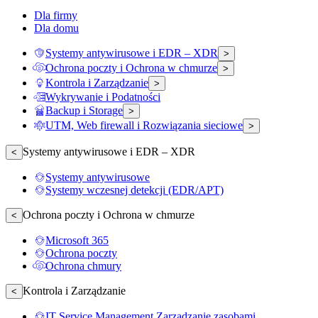
Dla firmy
Dla domu
Systemy antywirusowe i EDR – XDR
>
Ochrona poczty i Ochrona w chmurze
>
Kontrola i Zarządzanie
>
Wykrywanie i Podatności
Backup i Storage
>
UTM, Web firewall i Rozwiązania sieciowe
>
Systemy antywirusowe i EDR – XDR
<
Systemy antywirusowe
Systemy wczesnej detekcji (EDR/APT)
Ochrona poczty i Ochrona w chmurze
<
Microsoft 365
Ochrona poczty
Ochrona chmury
Kontrola i Zarządzanie
<
IT Service Management Zarządzanie zasobami