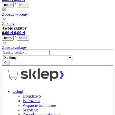
/
netto
brutto
Zobacz wyceny
Zakupy
Twoje zakupy
0,00
zł
0,00
zł
/
netto
brutto
Zobacz zakupy
Usługi
Doradztwo
Wdrożenia
Wsparcie techniczne
Szkolenia
Zarządzanie projektami