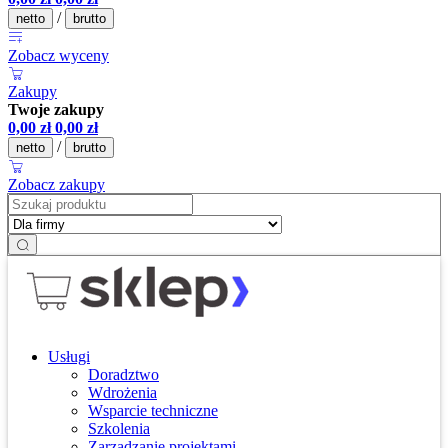
/
netto
brutto
Zobacz wyceny
Zakupy
Twoje zakupy
0,00
zł
0,00
zł
/
netto
brutto
Zobacz zakupy
Usługi
Doradztwo
Wdrożenia
Wsparcie techniczne
Szkolenia
Zarządzanie projektami