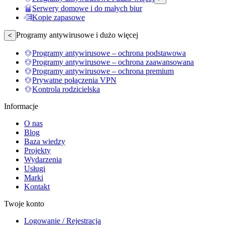
Serwery domowe i do małych biur
Kopie zapasowe
Programy antywirusowe i dużo więcej
<
Programy antywirusowe – ochrona podstawowa
Programy antywirusowe – ochrona zaawansowana
Programy antywirusowe – ochrona premium
Prywatne połączenia VPN
Kontrola rodzicielska
Informacje
O nas
Blog
Baza wiedzy
Projekty
Wydarzenia
Usługi
Marki
Kontakt
Twoje konto
Logowanie / Rejestracja