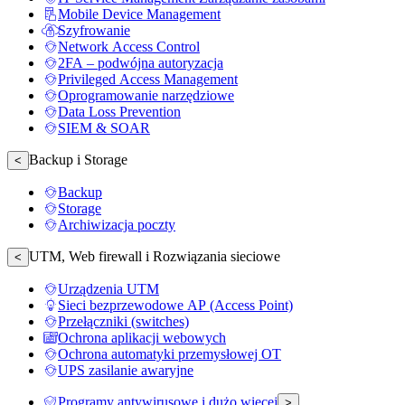
Mobile Device Management
Szyfrowanie
Network Access Control
2FA – podwójna autoryzacja
Privileged Access Management
Oprogramowanie narzędziowe
Data Loss Prevention
SIEM & SOAR
Backup i Storage
<
Backup
Storage
Archiwizacja poczty
UTM, Web firewall i Rozwiązania sieciowe
<
Urządzenia UTM
Sieci bezprzewodowe AP (Access Point)
Przełączniki (switches)
Ochrona aplikacji webowych
Ochrona automatyki przemysłowej OT
UPS zasilanie awaryjne
Programy antywirusowe i dużo więcej
>