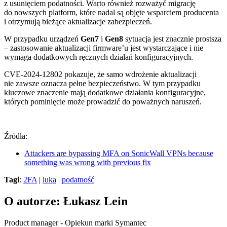
z usunięciem podatności. Warto również rozważyć migrację
do nowszych platform, które nadal są objęte wsparciem producenta
i otrzymują bieżące aktualizacje zabezpieczeń.
W przypadku urządzeń
Gen7
i
Gen8
sytuacja jest znacznie prostsza
– zastosowanie aktualizacji firmware’u jest wystarczające i nie
wymaga dodatkowych ręcznych działań konfiguracyjnych.
CVE-2024-12802 pokazuje, że samo wdrożenie aktualizacji
nie zawsze oznacza pełne bezpieczeństwo. W tym przypadku
kluczowe znaczenie mają dodatkowe działania konfiguracyjne,
których pominięcie może prowadzić do poważnych naruszeń.
Źródła:
Attackers are bypassing MFA on SonicWall VPNs because
something was wrong with previous fix
Tagi
:
2FA
|
luka
|
podatność
O autorze: Łukasz Lein
Product manager - Opiekun marki Symantec