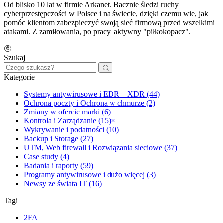
Od blisko 10 lat w firmie Arkanet. Bacznie śledzi ruchy
cyberprzestępczości w Polsce i na świecie, dzięki czemu wie, jak
pomóc klientom zabezpieczyć swoją sieć firmową przed wszelkimi
atakami. Z zamiłowania, po pracy, aktywny "piłkokopacz".
Szukaj
Kategorie
Systemy antywirusowe i EDR – XDR (44)
Ochrona poczty i Ochrona w chmurze (2)
Zmiany w ofercie marki (6)
Kontrola i Zarządzanie (15)
×
Wykrywanie i podatności (10)
Backup i Storage (27)
UTM, Web firewall i Rozwiązania sieciowe (37)
Case study (4)
Badania i raporty (59)
Programy antywirusowe i dużo więcej (3)
Newsy ze świata IT (16)
Tagi
2FA