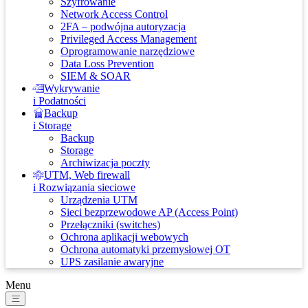
Szyfrowanie
Network Access Control
2FA – podwójna autoryzacja
Privileged Access Management
Oprogramowanie narzędziowe
Data Loss Prevention
SIEM & SOAR
Wykrywanie
i Podatności
Backup
i Storage
Backup
Storage
Archiwizacja poczty
UTM, Web firewall
i Rozwiązania sieciowe
Urządzenia UTM
Sieci bezprzewodowe AP (Access Point)
Przełączniki (switches)
Ochrona aplikacji webowych
Ochrona automatyki przemysłowej OT
UPS zasilanie awaryjne
Menu