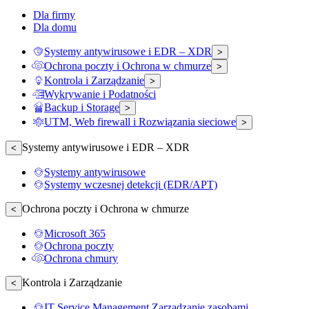
Dla firmy
Dla domu
Systemy antywirusowe i EDR – XDR
>
Ochrona poczty i Ochrona w chmurze
>
Kontrola i Zarządzanie
>
Wykrywanie i Podatności
Backup i Storage
>
UTM, Web firewall i Rozwiązania sieciowe
>
Systemy antywirusowe i EDR – XDR
<
Systemy antywirusowe
Systemy wczesnej detekcji (EDR/APT)
Ochrona poczty i Ochrona w chmurze
<
Microsoft 365
Ochrona poczty
Ochrona chmury
Kontrola i Zarządzanie
<
IT Service Management Zarządzanie zasobami