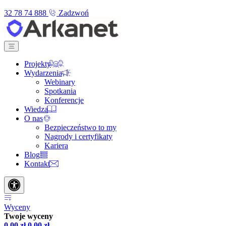
32 78 74 888
Zadzwoń
Projekty
Wydarzenia
Webinary
Spotkania
Konferencje
Wiedza
O nas
Bezpieczeństwo to my
Nagrody i certyfikaty
Kariera
Blog
Kontakt
Wyceny
Twoje wyceny
0,00
zł
0,00
zł