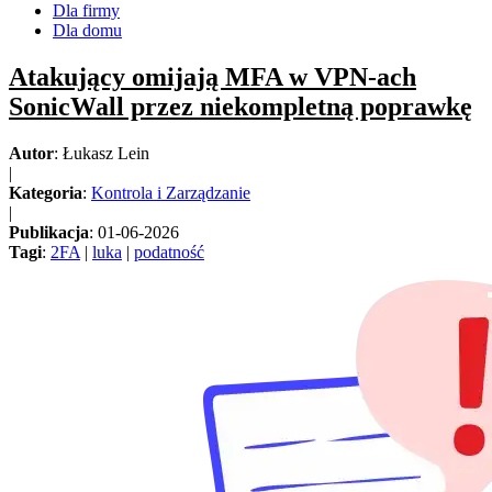
Dla firmy
Dla domu
Atakujący omijają MFA w VPN-ach
SonicWall przez niekompletną poprawkę
Autor
: Łukasz Lein
|
Kategoria
:
Kontrola i Zarządzanie
|
Publikacja
: 01-06-2026
Tagi
:
2FA
|
luka
|
podatność