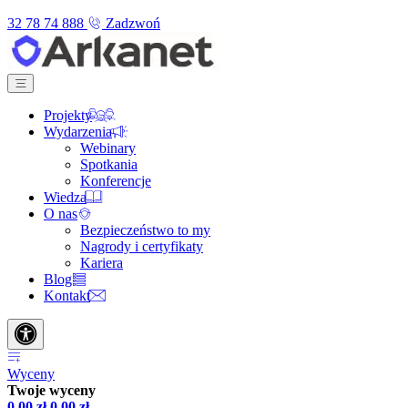
32 78 74 888
Zadzwoń
Projekty
Wydarzenia
Webinary
Spotkania
Konferencje
Wiedza
O nas
Bezpieczeństwo to my
Nagrody i certyfikaty
Kariera
Blog
Kontakt
Wyceny
Twoje wyceny
0,00
zł
0,00
zł