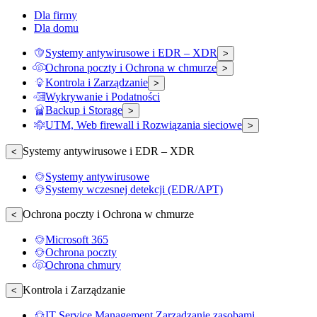
Dla firmy
Dla domu
Systemy antywirusowe i EDR – XDR
>
Ochrona poczty i Ochrona w chmurze
>
Kontrola i Zarządzanie
>
Wykrywanie i Podatności
Backup i Storage
>
UTM, Web firewall i Rozwiązania sieciowe
>
Systemy antywirusowe i EDR – XDR
<
Systemy antywirusowe
Systemy wczesnej detekcji (EDR/APT)
Ochrona poczty i Ochrona w chmurze
<
Microsoft 365
Ochrona poczty
Ochrona chmury
Kontrola i Zarządzanie
<
IT Service Management Zarządzanie zasobami