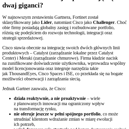
dwaj giganci?
W najnowszym zestawieniu Gartnera, Fortinet został
sklasyfikowany jako
Lider
, natomiast Cisco jako
Challenger
. Choć
obie firmy posiadają globalny zasięg i rozbudowane portfolio,
różnią się podejściem do rozwoju technologii, integracji oraz
strategii sprzedażowej.
Cisco stawia obecnie na integrację swoich dwóch głównych linii
produktowych – Catalyst (zarządzanie lokalne przez Catalyst
Center) i Meraki (zarządzanie chmurowe). Firma kładzie nacisk
na zunifikowane doświadczenie użytkownika, wprowadza wspólny
model licencjonowania oraz integruje narzędzia takie
jak ThousandEyes, Cisco Spaces i ISE, co przekłada się na bogate
możliwości obserwacji i zarządzania siecią.
Jednak Gartner zauważa, że Cisco:
działa reaktywnie, a nie proaktywnie
– wiele
z planowanych innowacji ma ograniczony wpływ
na transformację rynku,
nie oferuje jeszcze w pełni spójnego portfolio
, co może
utrudniać klientom wdrażanie zmian w miarę ewolucji
ich potrzeb,