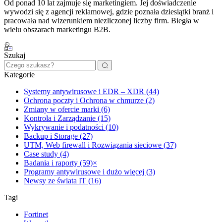
Od ponad 10 lat zajmuje się marketingiem. Jej doświadczenie
wywodzi się z agencji reklamowej, gdzie poznała dziesiątki branż i
pracowała nad wizerunkiem niezliczonej liczby firm. Biegła w
wielu obszarach marketingu B2B.
Szukaj
Kategorie
Systemy antywirusowe i EDR – XDR (44)
Ochrona poczty i Ochrona w chmurze (2)
Zmiany w ofercie marki (6)
Kontrola i Zarządzanie (15)
Wykrywanie i podatności (10)
Backup i Storage (27)
UTM, Web firewall i Rozwiązania sieciowe (37)
Case study (4)
Badania i raporty (59)
×
Programy antywirusowe i dużo więcej (3)
Newsy ze świata IT (16)
Tagi
Fortinet