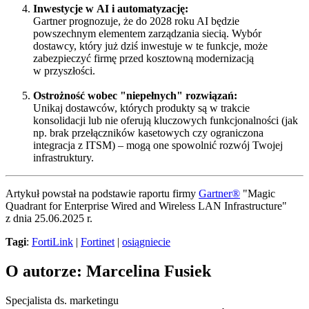
Inwestycje w AI i automatyzację:
Gartner prognozuje, że do 2028 roku AI będzie
powszechnym elementem zarządzania siecią. Wybór
dostawcy, który już dziś inwestuje w te funkcje, może
zabezpieczyć firmę przed kosztowną modernizacją
w przyszłości.
Ostrożność wobec "niepełnych" rozwiązań:
Unikaj dostawców, których produkty są w trakcie
konsolidacji lub nie oferują kluczowych funkcjonalności (jak
np. brak przełączników kasetowych czy ograniczona
integracja z ITSM) – mogą one spowolnić rozwój Twojej
infrastruktury.
Artykuł powstał na podstawie raportu firmy
Gartner®
"Magic
Quadrant for Enterprise Wired and Wireless LAN Infrastructure"
z dnia 25.06.2025 r.
Tagi
:
FortiLink
|
Fortinet
|
osiągniecie
O autorze: Marcelina Fusiek
Specjalista ds. marketingu