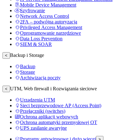
Mobile Device Management
Szyfrowanie
Network Access Control
2FA – podwójna autoryzacja
Privileged Access Management
Oprogramowanie narzędziowe
Data Loss Prevention
SIEM & SOAR
Backup i Storage
<
Backup
Storage
Archiwizacja poczty
UTM, Web firewall i Rozwiązania sieciowe
<
Urządzenia UTM
Sieci bezprzewodowe AP (Access Point)
Przełączniki (switches)
Ochrona aplikacji webowych
Ochrona automatyki przemysłowej OT
UPS zasilanie awaryjne
Programy antywirusowe i dużo więcej
>