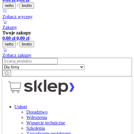
/
netto
brutto
Zobacz wyceny
Zakupy
Twoje zakupy
0,00
zł
0,00
zł
/
netto
brutto
Zobacz zakupy
Usługi
Doradztwo
Wdrożenia
Wsparcie techniczne
Szkolenia
Zarządzanie projektami