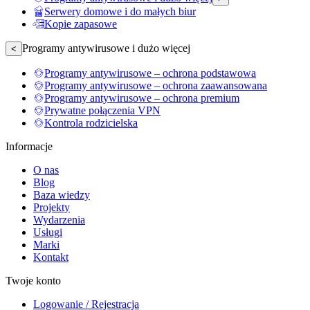
Serwery domowe i do małych biur
Kopie zapasowe
Programy antywirusowe i dużo więcej
<
Programy antywirusowe – ochrona podstawowa
Programy antywirusowe – ochrona zaawansowana
Programy antywirusowe – ochrona premium
Prywatne połączenia VPN
Kontrola rodzicielska
Informacje
O nas
Blog
Baza wiedzy
Projekty
Wydarzenia
Usługi
Marki
Kontakt
Twoje konto
Logowanie / Rejestracja