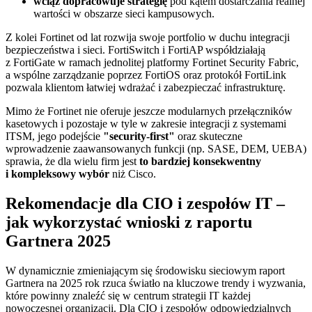
wciąż dopracowuje strategię
pod kątem dostarczania realnej
wartości w obszarze sieci kampusowych.
Z kolei Fortinet od lat rozwija swoje portfolio w duchu integracji
bezpieczeństwa i sieci. FortiSwitch i FortiAP współdziałają
z FortiGate w ramach jednolitej platformy Fortinet Security Fabric,
a wspólne zarządzanie poprzez FortiOS oraz protokół FortiLink
pozwala klientom łatwiej wdrażać i zabezpieczać infrastrukturę.
Mimo że Fortinet nie oferuje jeszcze modularnych przełączników
kasetowych i pozostaje w tyle w zakresie integracji z systemami
ITSM, jego podejście
"security-first"
oraz skuteczne
wprowadzenie zaawansowanych funkcji (np. SASE, DEM, UEBA)
sprawia, że dla wielu firm jest
to bardziej konsekwentny
i kompleksowy wybór
niż Cisco.
Rekomendacje dla CIO i zespołów IT –
jak wykorzystać wnioski z raportu
Gartnera 2025
W dynamicznie zmieniającym się środowisku sieciowym raport
Gartnera na 2025 rok rzuca światło na kluczowe trendy i wyzwania,
które powinny znaleźć się w centrum strategii IT każdej
nowoczesnej organizacji. Dla CIO i zespołów odpowiedzialnych