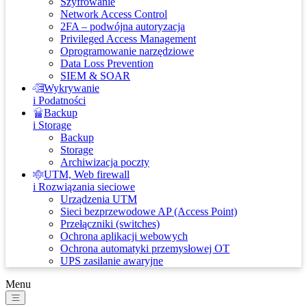
Szyfrowanie
Network Access Control
2FA – podwójna autoryzacja
Privileged Access Management
Oprogramowanie narzędziowe
Data Loss Prevention
SIEM & SOAR
Wykrywanie
i Podatności
Backup
i Storage
Backup
Storage
Archiwizacja poczty
UTM, Web firewall
i Rozwiązania sieciowe
Urządzenia UTM
Sieci bezprzewodowe AP (Access Point)
Przełączniki (switches)
Ochrona aplikacji webowych
Ochrona automatyki przemysłowej OT
UPS zasilanie awaryjne
Menu