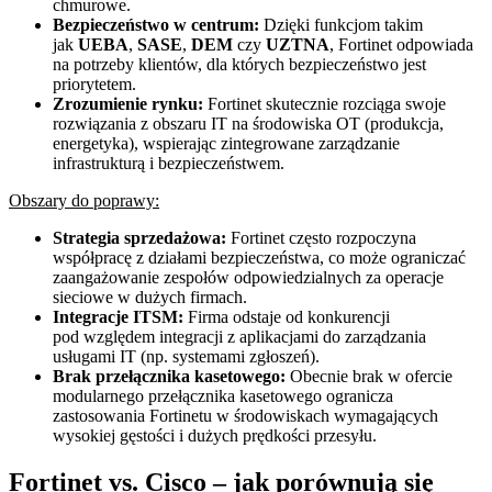
chmurowe.
Bezpieczeństwo w centrum:
Dzięki funkcjom takim
jak
UEBA
,
SASE
,
DEM
czy
UZTNA
, Fortinet odpowiada
na potrzeby klientów, dla których bezpieczeństwo jest
priorytetem.
Zrozumienie rynku:
Fortinet skutecznie rozciąga swoje
rozwiązania z obszaru IT na środowiska OT (produkcja,
energetyka), wspierając zintegrowane zarządzanie
infrastrukturą i bezpieczeństwem.
Obszary do poprawy:
Strategia sprzedażowa:
Fortinet często rozpoczyna
współpracę z działami bezpieczeństwa, co może ograniczać
zaangażowanie zespołów odpowiedzialnych za operacje
sieciowe w dużych firmach.
Integracje ITSM:
Firma odstaje od konkurencji
pod względem integracji z aplikacjami do zarządzania
usługami IT (np. systemami zgłoszeń).
Brak przełącznika kasetowego:
Obecnie brak w ofercie
modularnego przełącznika kasetowego ogranicza
zastosowania Fortinetu w środowiskach wymagających
wysokiej gęstości i dużych prędkości przesyłu.
Fortinet vs. Cisco – jak porównują się