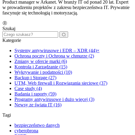
Product manager w Arkanet. W branży IT od ponad 20 lat. Expert
w prowadzeniu projektów z zakresu bezpieczeństwa IT. Prywatnie
fascynuje się technologią i motoryzacją.
Szukaj
Kategorie
Systemy antywirusowe i EDR – XDR (44)
×
Ochrona poczty i Ochrona w chmurze (2)
Zmiany w ofercie marki (6)
Kontrola i Zarządzanie (15)
Wykrywanie i podatności (10)
Backup i Storage (27)
UTM, Web firewall i Rozwiązania sieciowe (37)
Case study (4)
Badania i raporty (59)
Programy antywirusowe i dużo więcej (3)
Newsy ze świata IT (16)
Tagi
bezpieczeństwo danych
cyberobrona