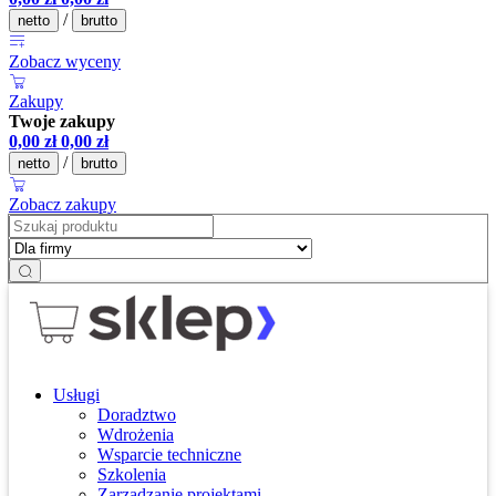
/
netto
brutto
Zobacz wyceny
Zakupy
Twoje zakupy
0,00
zł
0,00
zł
/
netto
brutto
Zobacz zakupy
Usługi
Doradztwo
Wdrożenia
Wsparcie techniczne
Szkolenia
Zarządzanie projektami