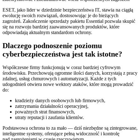
ESET, jako lider w dziedzinie bezpieczeństwa IT, stawia na ciągłą
ewolucję swoich rozwiązań, dostosowując je do bieżących
zagrożeń. Zakończenie sprzedaży pakietu Essential pozwala skupić
się na rozwoju bardziej zaawansowanych produktów, które
odpowiadają aktualnym standardom ochrony.
Dlaczego podnoszenie poziomu
cyberbezpieczeństwa jest tak istotne?
Współczesne firmy funkcjonują w coraz bardziej cyfrowym
środowisku. Przechowują ogromne ilości danych, korzystają z pracy
zdalnej, usług chmurowych i automatyzacji. Każde z tych
udogodnień otwiera nowe wektory ataków, które mogą prowadzić
do:
kradzieży danych osobowych lub firmowych,
zatrzymania działalności operacyjnej,
poważnych strat finansowych,
utraty reputacji i zaufania klientów.
Podstawowa ochrona to za mało — dziś niezbędne są zintegrowane,
inteligentne systemy, oferujące pełną widoczność i kontrolę
nad zagrożeniami w czasie rzeczywistym.