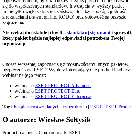
najlepszy moment, by zaktualizować zabezpieczenia i dostosować
się do współczesnych standardów. Inwestycja w wyższy pakiet
to nie tylko większe bezpieczeństwo, ale także spokój, zgodność
z regulacjami prawnymi (np. RODO) oraz gotowość na przyszłe
zagrożenia.
Nie czekaj do ostatniej chwili –
skontaktuj się z nami
i sprawdź,
który pakiet będzie najlepiej odpowiadał potrzebom Twojej
organizacji.
Chcesz wcześniej zapoznać się z możliwościami innych pakietów
bezpieczeństwa ESET? Wybierz interesujący Cię produkt i zobacz
webinar na jego temat:
webinar o
ESET PROTECT Advanced
webinar o
ESET PROTECT Elite
webinar o
ESET PROTECT Enterprise
Tagi
:
bezpieczeństwo danych
|
cyberobrona
|
ESET
|
ESET Protect
O autorze: Wiesław Sołtysik
Product manager - Opiekun marki ESET