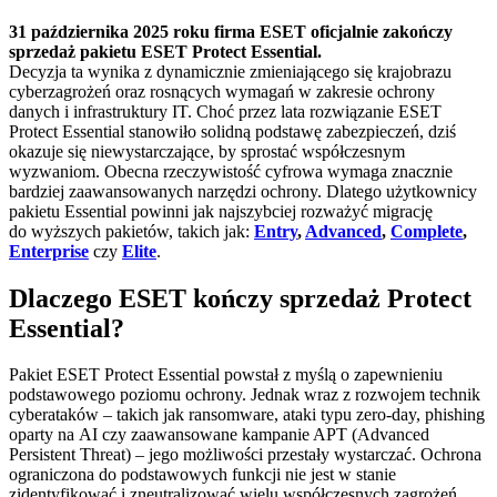
31 października 2025 roku firma ESET oficjalnie zakończy
sprzedaż pakietu ESET Protect Essential.
Decyzja ta wynika z dynamicznie zmieniającego się krajobrazu
cyberzagrożeń oraz rosnących wymagań w zakresie ochrony
danych i infrastruktury IT. Choć przez lata rozwiązanie ESET
Protect Essential stanowiło solidną podstawę zabezpieczeń, dziś
okazuje się niewystarczające, by sprostać współczesnym
wyzwaniom. Obecna rzeczywistość cyfrowa wymaga znacznie
bardziej zaawansowanych narzędzi ochrony. Dlatego użytkownicy
pakietu Essential powinni jak najszybciej rozważyć migrację
do wyższych pakietów, takich jak:
Entry
,
Advanced
,
Complete
,
Enterprise
czy
Elite
.
Dlaczego ESET kończy sprzedaż Protect
Essential?
Pakiet ESET Protect Essential powstał z myślą o zapewnieniu
podstawowego poziomu ochrony. Jednak wraz z rozwojem technik
cyberataków – takich jak ransomware, ataki typu zero-day, phishing
oparty na AI czy zaawansowane kampanie APT (Advanced
Persistent Threat) – jego możliwości przestały wystarczać. Ochrona
ograniczona do podstawowych funkcji nie jest w stanie
zidentyfikować i zneutralizować wielu współczesnych zagrożeń.