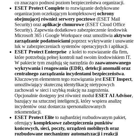
co znacząco podnosi poziom bezpieczeństwa organizacji.
ESET Protect Complete
to rozwiązanie dedykowane
organizacjom oczekującym kompleksowej
ochrony
obejmującej również serwery pocztowe
(ESET Mail
Security) oraz
aplikacje chmurowe
(ESET Cloud Office
Security). Zapewnia dodatkowo zabezpieczenie środowisk
Microsoft 365 i Google Workspace oraz umożliwia
aktywne
zarządzanie podatnościami
poprzez wykrywanie i usuwanie
luk w zabezpieczeniach systemów operacyjnych i aplikacji.
ESET Protect Enterprise
z kolei to rozwiazanie dla firm,
które potrzebują pełnej kontroli nad swoim środowiskiem IT.
W pakiecie tym znajdują się narzędzia do
zaawansowanego
wykrywania i reagowania (EDR)
,
detekcji anomalii oraz
centralnego zarządzania incydentami bezpieczeństwa
.
Kluczowym elementem tego rozwiązania jest
ESET Inspect
,
umożliwiający skuteczną identyfikację nietypowych
zachowań w sieci i szybką reakcję na zagrożenia.
Opcjonalnie dostępny jest również moduł
ESET AI Advisor
,
bazujący na sztucznej inteligencji, który wspiera analizę
incydentów oraz dostarcza spersonalizowanych
rekomendacji.
ESET Protect Elite
to najbardziej rozbudowanym pakiet,
oferujący
kompleksowe zabezpieczenia punktów
końcowych, sieci, poczty, urządzeń mobilnych oraz
rozbudowane mechanizmy automatyzacji i reakcji