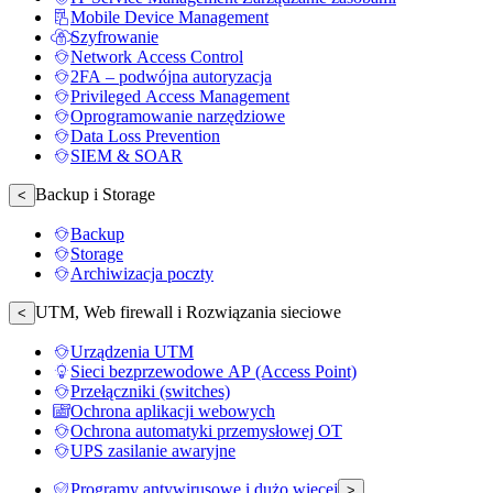
Mobile Device Management
Szyfrowanie
Network Access Control
2FA – podwójna autoryzacja
Privileged Access Management
Oprogramowanie narzędziowe
Data Loss Prevention
SIEM & SOAR
Backup i Storage
<
Backup
Storage
Archiwizacja poczty
UTM, Web firewall i Rozwiązania sieciowe
<
Urządzenia UTM
Sieci bezprzewodowe AP (Access Point)
Przełączniki (switches)
Ochrona aplikacji webowych
Ochrona automatyki przemysłowej OT
UPS zasilanie awaryjne
Programy antywirusowe i dużo więcej
>