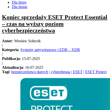
Dla firmy
Dla domu
Koniec sprzedaży ESET Protect Essential
– czas na wyższy poziom
cyberbezpieczeństwa
Autor
: Wiesław Sołtysik
|
Kategoria
:
Systemy antywirusowe i EDR – XDR
|
Publikacja
: 15-07-2025
|
Aktualizacja
: 16-07-2025
Tagi
:
bezpieczeństwo danych
|
cyberobrona
|
ESET
|
ESET Protect