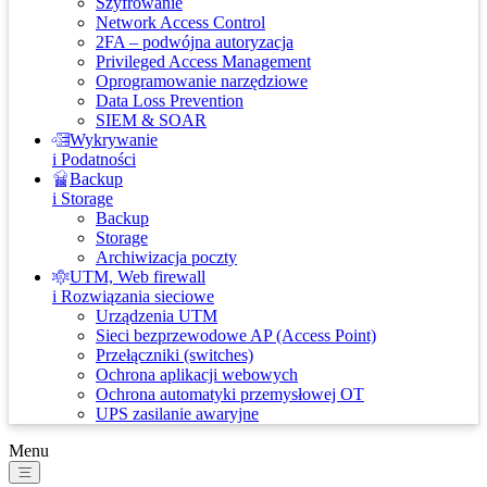
Szyfrowanie
Network Access Control
2FA – podwójna autoryzacja
Privileged Access Management
Oprogramowanie narzędziowe
Data Loss Prevention
SIEM & SOAR
Wykrywanie
i Podatności
Backup
i Storage
Backup
Storage
Archiwizacja poczty
UTM, Web firewall
i Rozwiązania sieciowe
Urządzenia UTM
Sieci bezprzewodowe AP (Access Point)
Przełączniki (switches)
Ochrona aplikacji webowych
Ochrona automatyki przemysłowej OT
UPS zasilanie awaryjne
Menu