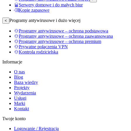
Serwery domowe i do małych biur
Kopie zapasowe
Programy antywirusowe i dużo więcej
<
Programy antywirusowe – ochrona podstawowa
Programy antywirusowe – ochrona zaawansowana
Programy antywirusowe – ochrona premium
Prywatne połączenia VPN
Kontrola rodzicielska
Informacje
O nas
Blog
Baza wiedzy
Projekty
Wydarzenia
Usługi
Marki
Kontakt
Twoje konto
Logowanie / Rejestracja