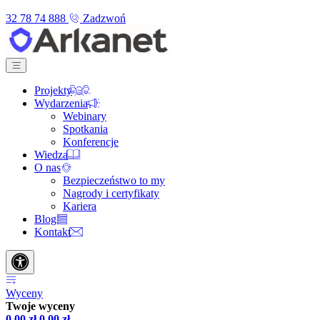
32 78 74 888
Zadzwoń
Projekty
Wydarzenia
Webinary
Spotkania
Konferencje
Wiedza
O nas
Bezpieczeństwo to my
Nagrody i certyfikaty
Kariera
Blog
Kontakt
Wyceny
Twoje wyceny
0,00
zł
0,00
zł