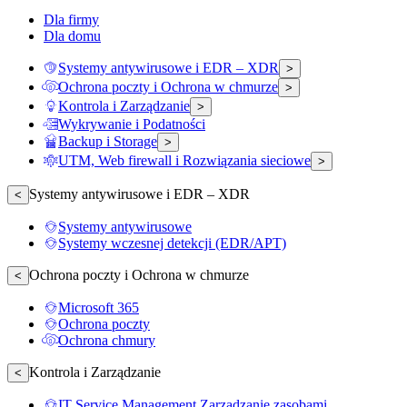
Dla firmy
Dla domu
Systemy antywirusowe i EDR – XDR
>
Ochrona poczty i Ochrona w chmurze
>
Kontrola i Zarządzanie
>
Wykrywanie i Podatności
Backup i Storage
>
UTM, Web firewall i Rozwiązania sieciowe
>
Systemy antywirusowe i EDR – XDR
<
Systemy antywirusowe
Systemy wczesnej detekcji (EDR/APT)
Ochrona poczty i Ochrona w chmurze
<
Microsoft 365
Ochrona poczty
Ochrona chmury
Kontrola i Zarządzanie
<
IT Service Management Zarządzanie zasobami