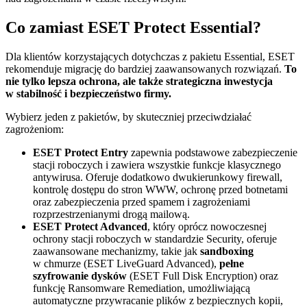
Co zamiast ESET Protect Essential?
Dla klientów korzystających dotychczas z pakietu Essential, ESET
rekomenduje migrację do bardziej zaawansowanych rozwiązań.
To
nie tylko lepsza ochrona, ale także strategiczna inwestycja
w stabilność i bezpieczeństwo firmy.
Wybierz jeden z pakietów, by skuteczniej przeciwdziałać
zagrożeniom:
ESET Protect Entry
zapewnia podstawowe zabezpieczenie
stacji roboczych i zawiera wszystkie funkcje klasycznego
antywirusa. Oferuje dodatkowo dwukierunkowy firewall,
kontrolę dostępu do stron WWW, ochronę przed botnetami
oraz zabezpieczenia przed spamem i zagrożeniami
rozprzestrzenianymi drogą mailową.
ESET Protect Advanced
, który oprócz nowoczesnej
ochrony stacji roboczych w standardzie Security, oferuje
zaawansowane mechanizmy, takie jak
sandboxing
w chmurze (ESET LiveGuard Advanced),
pełne
szyfrowanie dysków
(ESET Full Disk Encryption) oraz
funkcję Ransomware Remediation, umożliwiającą
automatyczne przywracanie plików z bezpiecznych kopii,