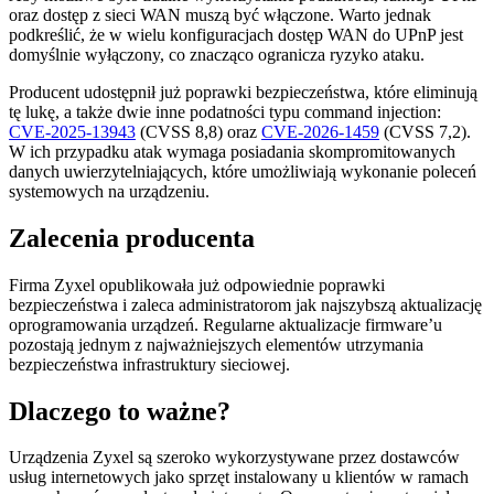
oraz dostęp z sieci WAN muszą być włączone. Warto jednak
podkreślić, że w wielu konfiguracjach dostęp WAN do UPnP jest
domyślnie wyłączony, co znacząco ogranicza ryzyko ataku.
Producent udostępnił już poprawki bezpieczeństwa, które eliminują
tę lukę, a także dwie inne podatności typu command injection:
CVE-2025-13943
(CVSS 8,8) oraz
CVE-2026-1459
(CVSS 7,2).
W ich przypadku atak wymaga posiadania skompromitowanych
danych uwierzytelniających, które umożliwiają wykonanie poleceń
systemowych na urządzeniu.
Zalecenia producenta
Firma Zyxel opublikowała już odpowiednie poprawki
bezpieczeństwa i zaleca administratorom jak najszybszą aktualizację
oprogramowania urządzeń. Regularne aktualizacje firmware’u
pozostają jednym z najważniejszych elementów utrzymania
bezpieczeństwa infrastruktury sieciowej.
Dlaczego to ważne?
Urządzenia Zyxel są szeroko wykorzystywane przez dostawców
usług internetowych jako sprzęt instalowany u klientów w ramach