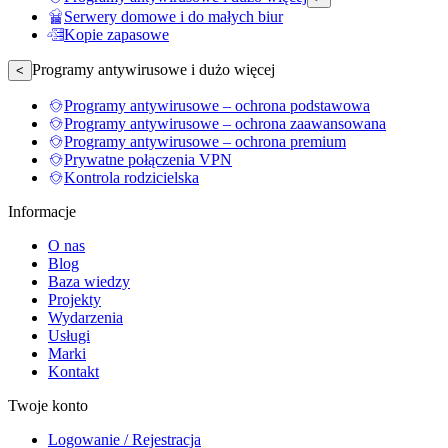
Serwery domowe i do małych biur
Kopie zapasowe
Programy antywirusowe i dużo więcej
<
Programy antywirusowe – ochrona podstawowa
Programy antywirusowe – ochrona zaawansowana
Programy antywirusowe – ochrona premium
Prywatne połączenia VPN
Kontrola rodzicielska
Informacje
O nas
Blog
Baza wiedzy
Projekty
Wydarzenia
Usługi
Marki
Kontakt
Twoje konto
Logowanie / Rejestracja