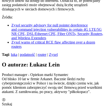
nowych umów na dostęp do internetu. Oznacza to, że potencjalny
zasięg podatności może obejmować dużą liczbę urządzeń
działających w sieciach domowych i firmowych.
Źródła:
Zyxel security advisory for null pointer dereference
and command injection vulnerabilities in certain 4G LTE/5G
NR CPE, DSL/Ethernet CPE, Fiber ONTs, Security Routers,
and Wireless Extenders
Zyxel warns of critical RCE flaw affecting over a dozen
routers
Tagi
:
luka
|
podatność
|
router
|
Zyxel
O autorze: Łukasz Lein
Product manager - Opiekun marki Symantec
Od blisko 10 lat w firmie Arkanet. Bacznie śledzi ruchy
cyberprzestępczości w Polsce i na świecie, dzięki czemu wie, jak
pomóc klientom zabezpieczyć swoją sieć firmową przed wszelkimi
atakami. Z zamiłowania, po pracy, aktywny "piłkokopacz".
Szukaj