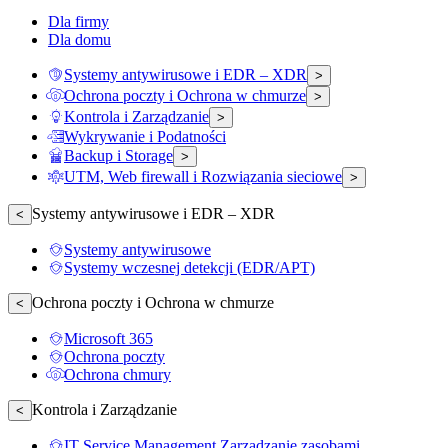
Dla firmy
Dla domu
Systemy antywirusowe i EDR – XDR
>
Ochrona poczty i Ochrona w chmurze
>
Kontrola i Zarządzanie
>
Wykrywanie i Podatności
Backup i Storage
>
UTM, Web firewall i Rozwiązania sieciowe
>
Systemy antywirusowe i EDR – XDR
<
Systemy antywirusowe
Systemy wczesnej detekcji (EDR/APT)
Ochrona poczty i Ochrona w chmurze
<
Microsoft 365
Ochrona poczty
Ochrona chmury
Kontrola i Zarządzanie
<
IT Service Management Zarządzanie zasobami