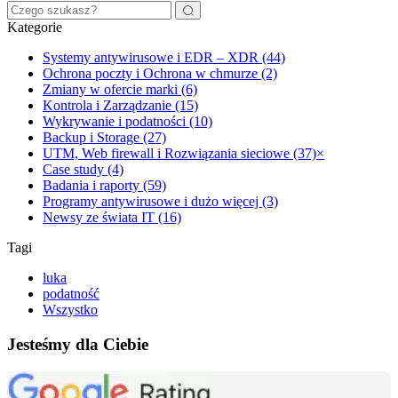
Kategorie
Systemy antywirusowe i EDR – XDR (44)
Ochrona poczty i Ochrona w chmurze (2)
Zmiany w ofercie marki (6)
Kontrola i Zarządzanie (15)
Wykrywanie i podatności (10)
Backup i Storage (27)
UTM, Web firewall i Rozwiązania sieciowe (37)
×
Case study (4)
Badania i raporty (59)
Programy antywirusowe i dużo więcej (3)
Newsy ze świata IT (16)
Tagi
luka
podatność
Wszystko
Jesteśmy dla Ciebie