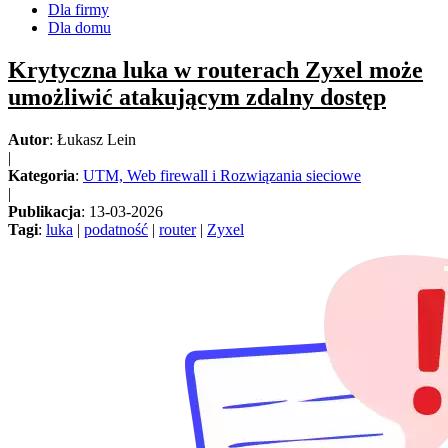
Dla firmy
Dla domu
Krytyczna luka w routerach Zyxel może
umożliwić atakującym zdalny dostęp
Autor
: Łukasz Lein
|
Kategoria
:
UTM, Web firewall i Rozwiązania sieciowe
|
Publikacja
: 13-03-2026
Tagi
:
luka
|
podatność
|
router
|
Zyxel