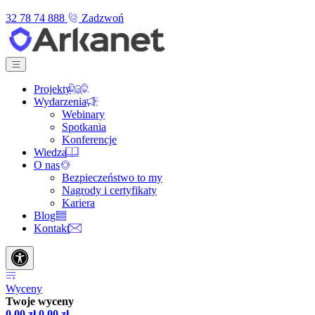
32 78 74 888
Zadzwoń
Projekty
Wydarzenia
Webinary
Spotkania
Konferencje
Wiedza
O nas
Bezpieczeństwo to my
Nagrody i certyfikaty
Kariera
Blog
Kontakt
Wyceny
Twoje wyceny
0,00
zł
0,00
zł