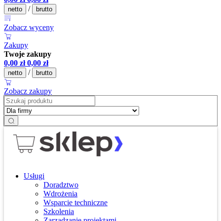
/
netto
brutto
Zobacz wyceny
Zakupy
Twoje zakupy
0,00
zł
0,00
zł
/
netto
brutto
Zobacz zakupy
Usługi
Doradztwo
Wdrożenia
Wsparcie techniczne
Szkolenia
Zarządzanie projektami