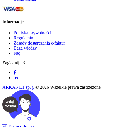
Informacje
Polityka prywatności
Regulamin
Zasady dostarczania e-faktur
Baza wiedzy
Faq
Zaglądnij też
ARKANET sp. j.
© 2026 Wszelkie prawa zastrzeżone
Napisz do nas