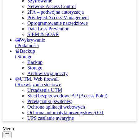
Szyfrowanie
Network Access Control
2FA – podwójna autoryzacja
Privileged Access Management
Oprogramowanie narzędziowe
Data Loss Prevention
SIEM & SOAR
Wykrywanie
i Podatności
Backup
i Storage
Backup
Storage
Archiwizacja poczty
UTM, Web firewall
i Rozwiązania sieciowe
Urządzenia UTM
Sieci bezprzewodowe AP (Access Point)
Przełączniki (switches)
Ochrona aplikacji webowych
Ochrona automatyki przemysłowej OT
UPS zasilanie awaryjne
Menu