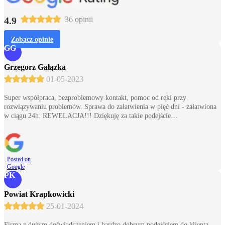
4.9
36 opinii
Zobacz opinie
GG
Grzegorz Gałązka
01-05-2023
Super współpraca, bezproblemowy kontakt, pomoc od ręki przy
rozwiązywaniu problemów. Sprawa do załatwienia w pięć dni - załatwiona
w ciągu 24h. REWELACJA!!! Dziękuję za takie podejście…
Posted on
Google
PK
Powiat Krapkowicki
25-01-2024
Firma z dużym doświadczeniem i bardzo dobrym podejściem do klienta.