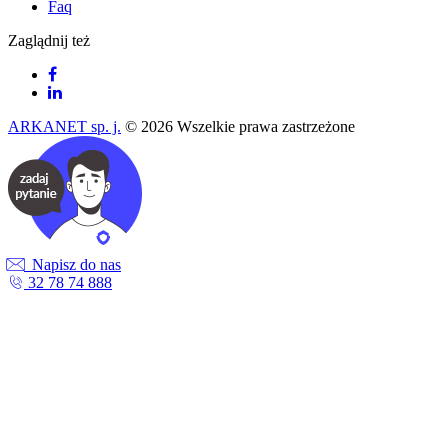
Faq
Zaglądnij też
ARKANET sp. j.
© 2026 Wszelkie prawa zastrzeżone
Napisz do nas
32 78 74 888