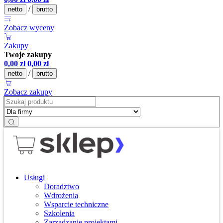
/
netto
brutto
Zobacz wyceny
Zakupy
Twoje zakupy
0,00
zł
0,00
zł
/
netto
brutto
Zobacz zakupy
Usługi
Doradztwo
Wdrożenia
Wsparcie techniczne
Szkolenia
Zarządzanie projektami