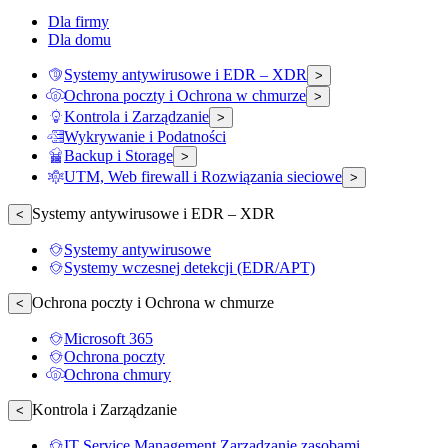
Dla firmy
Dla domu
Systemy antywirusowe i EDR – XDR
>
Ochrona poczty i Ochrona w chmurze
>
Kontrola i Zarządzanie
>
Wykrywanie i Podatności
Backup i Storage
>
UTM, Web firewall i Rozwiązania sieciowe
>
Systemy antywirusowe i EDR – XDR
<
Systemy antywirusowe
Systemy wczesnej detekcji (EDR/APT)
Ochrona poczty i Ochrona w chmurze
<
Microsoft 365
Ochrona poczty
Ochrona chmury
Kontrola i Zarządzanie
<
IT Service Management Zarządzanie zasobami