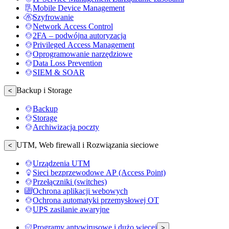
Mobile Device Management
Szyfrowanie
Network Access Control
2FA – podwójna autoryzacja
Privileged Access Management
Oprogramowanie narzędziowe
Data Loss Prevention
SIEM & SOAR
Backup i Storage
<
Backup
Storage
Archiwizacja poczty
UTM, Web firewall i Rozwiązania sieciowe
<
Urządzenia UTM
Sieci bezprzewodowe AP (Access Point)
Przełączniki (switches)
Ochrona aplikacji webowych
Ochrona automatyki przemysłowej OT
UPS zasilanie awaryjne
Programy antywirusowe i dużo więcej
>