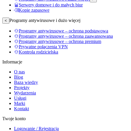
Serwery domowe i do małych biur
Kopie zapasowe
Programy antywirusowe i dużo więcej
<
Programy antywirusowe – ochrona podstawowa
Programy antywirusowe – ochrona zaawansowana
Programy antywirusowe – ochrona premium
Prywatne połączenia VPN
Kontrola rodzicielska
Informacje
O nas
Blog
Baza wiedzy
Projekty
Wydarzenia
Usługi
Marki
Kontakt
Twoje konto
Logowanie / Rejestracja