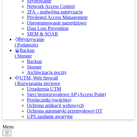
Szyfrowanie
Network Access Control
2FA – podwójna autoryzacja
Privileged Access Management
Oprogramowanie narzędziowe
Data Loss Prevention
SIEM & SOAR
Wykrywanie
i Podatności
Backup
i Storage
Backup
Storage
Archiwizacja poczty
UTM, Web firewall
i Rozwiązania sieciowe
Urządzenia UTM
Sieci bezprzewodowe AP (Access Point)
Przełączniki (switches)
Ochrona aplikacji webowych
Ochrona automatyki przemysłowej OT
UPS zasilanie awaryjne
Menu