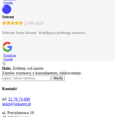
Google
S
Setcon
22-08-2024
Polecam firmę Arkanet. Współpraca przebiega wzorowo...
Posted on
Google
Halo.
Zróbmy coś razem
Zamów rozmowę z konsultantem, oddzwonimy.
Wyślij
Kontakt
tel:
32 78 74 888
sklep@arkanet.pl
ul. Porcelanowa 19