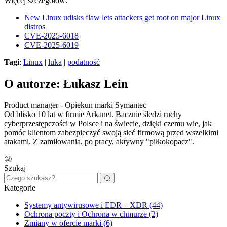
Więcej szczegółów:
New Linux udisks flaw lets attackers get root on major Linux
distros
CVE-2025-6018
CVE-2025-6019
Tagi
:
Linux
|
luka
|
podatność
O autorze: Łukasz Lein
Product manager - Opiekun marki Symantec
Od blisko 10 lat w firmie Arkanet. Bacznie śledzi ruchy
cyberprzestępczości w Polsce i na świecie, dzięki czemu wie, jak
pomóc klientom zabezpieczyć swoją sieć firmową przed wszelkimi
atakami. Z zamiłowania, po pracy, aktywny "piłkokopacz".
Szukaj
Kategorie
Systemy antywirusowe i EDR – XDR (44)
Ochrona poczty i Ochrona w chmurze (2)
Zmiany w ofercie marki (6)