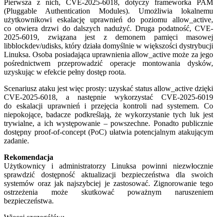
Pierwsza z nich, CVE-2025-6018, dotyczy frameworka PAM
(Pluggable Authentication Modules). Umożliwia lokalnemu
użytkownikowi eskalację uprawnień do poziomu allow_active,
co otwiera drzwi do dalszych nadużyć. Druga podatność, CVE-
2025-6019, związana jest z demonem pamięci masowej
libblockdev/udisks, który działa domyślnie w większości dystrybucji
Linuksa. Osoba posiadająca uprawnienia allow_active może za jego
pośrednictwem przeprowadzić operacje montowania dysków,
uzyskując w efekcie pełny dostęp roota.
Scenariusz ataku jest więc prosty: uzyskać status allow_active dzięki
CVE-2025-6018, a następnie wykorzystać CVE-2025-6019
do eskalacji uprawnień i przejęcia kontroli nad systemem. Co
niepokojące, badacze podkreślają, że wykorzystanie tych luk jest
trywialne, a ich występowanie – powszechne. Ponadto publicznie
dostępny proof-of-concept (PoC) ułatwia potencjalnym atakującym
zadanie.
Rekomendacja
Użytkownicy i administratorzy Linuksa powinni niezwłocznie
sprawdzić dostępność aktualizacji bezpieczeństwa dla swoich
systemów oraz jak najszybciej je zastosować. Zignorowanie tego
ostrzeżenia może skutkować poważnym naruszeniem
bezpieczeństwa.