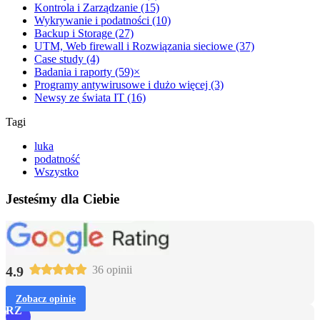
Kontrola i Zarządzanie (15)
Wykrywanie i podatności (10)
Backup i Storage (27)
UTM, Web firewall i Rozwiązania sieciowe (37)
Case study (4)
Badania i raporty (59)
×
Programy antywirusowe i dużo więcej (3)
Newsy ze świata IT (16)
Tagi
luka
podatność
Wszystko
Jesteśmy dla Ciebie
4.9
36 opinii
Zobacz opinie
RZ