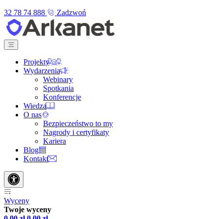
32 78 74 888
Zadzwoń
Projekty
Wydarzenia
Webinary
Spotkania
Konferencje
Wiedza
O nas
Bezpieczeństwo to my
Nagrody i certyfikaty
Kariera
Blog
Kontakt
Wyceny
Twoje wyceny
0,00
zł
0,00
zł