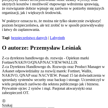
ukrytych kosztów i możliwość etapowego wdrożenia sprawiają,
że rozwiązanie dobrze wpisuje się zarówno w potrzeby mniejszych
organizacji, jak i większych środowisk.
W praktyce oznacza to, że można nie tylko skutecznie zwiększyć
poziom bezpieczeństwa, ale też zrobić to w sposób przewidywalny
i łatwy do zaplanowania.
Tagi
:
bezpieczeństwo danych
|
Labyrinth
O autorze: Przemysław Leśniak
Z-ca dyrektora handlowego ds. rozwoju - Opiekun marki
Fortinet/NAKIVO/QNAP/NACVIEW/WALLIX
Z-ca Dyrektora Handlowego ds. Rozwoju oraz Product Manager w
Arkanet odpowiedzialny za rozwój marek: Fortinet, Wallix,
NAKIVO, QNAP oraz NACVIEW. Ponad 15 lat doświadczenia w
sprzedaży systemów security oraz backup i storage. Uczestniczył w
wielu projektach zarówno dla sektora publicznego jak i biznesu.
Prywatnie ojciec 2 synów i mąż. Pasjonat akwarystyki oraz
zabezpieczeń OT.
Szukaj