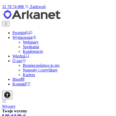
32 78 74 888
Zadzwoń
Projekty
Wydarzenia
Webinary
Spotkania
Konferencje
Wiedza
O nas
Bezpieczeństwo to my
Nagrody i certyfikaty
Kariera
Blog
Kontakt
Wyceny
Twoje wyceny
0,00
zł
0,00
zł