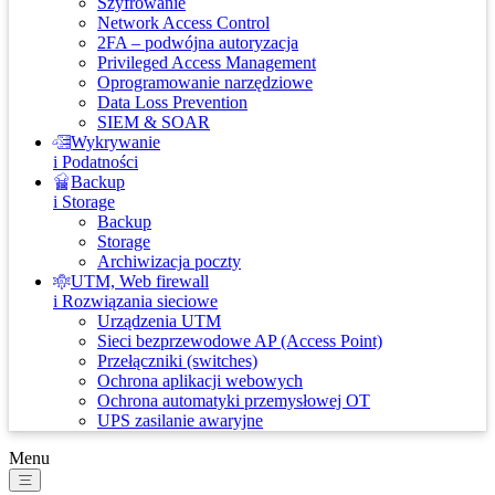
Szyfrowanie
Network Access Control
2FA – podwójna autoryzacja
Privileged Access Management
Oprogramowanie narzędziowe
Data Loss Prevention
SIEM & SOAR
Wykrywanie
i Podatności
Backup
i Storage
Backup
Storage
Archiwizacja poczty
UTM, Web firewall
i Rozwiązania sieciowe
Urządzenia UTM
Sieci bezprzewodowe AP (Access Point)
Przełączniki (switches)
Ochrona aplikacji webowych
Ochrona automatyki przemysłowej OT
UPS zasilanie awaryjne
Menu