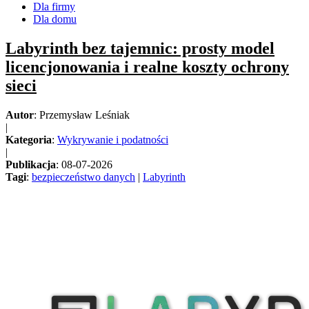
Dla firmy
Dla domu
Labyrinth bez tajemnic: prosty model
licencjonowania i realne koszty ochrony
sieci
Autor
: Przemysław Leśniak
|
Kategoria
:
Wykrywanie i podatności
|
Publikacja
: 08-07-2026
Tagi
:
bezpieczeństwo danych
|
Labyrinth