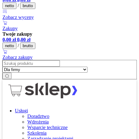
/
netto
brutto
Zobacz wyceny
Zakupy
Twoje zakupy
0,00
zł
0,00
zł
/
netto
brutto
Zobacz zakupy
Usługi
Doradztwo
Wdrożenia
Wsparcie techniczne
Szkolenia
Zarządzanie projektami