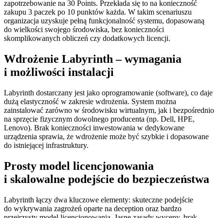
zapotrzebowanie na 30 Points. Przekłada się to na konieczność
zakupu 3 paczek po 10 punktów każda. W takim scenariuszu
organizacja uzyskuje pełną funkcjonalność systemu, dopasowaną
do wielkości swojego środowiska, bez konieczności
skomplikowanych obliczeń czy dodatkowych licencji.
Wdrożenie Labyrinth – wymagania
i możliwości instalacji
Labyrinth dostarczany jest jako oprogramowanie (software), co daje
dużą elastyczność w zakresie wdrożenia. System można
zainstalować zarówno w środowisku wirtualnym, jak i bezpośrednio
na sprzęcie fizycznym dowolnego producenta (np. Dell, HPE,
Lenovo). Brak konieczności inwestowania w dedykowane
urządzenia sprawia, że wdrożenie może być szybkie i dopasowane
do istniejącej infrastruktury.
Prosty model licencjonowania
i skalowalne podejście do bezpieczeństwa
Labyrinth łączy dwa kluczowe elementy: skuteczne podejście
do wykrywania zagrożeń oparte na deception oraz bardzo
przejrzysty model licencjonowania. Jasne zasady wyceny, brak