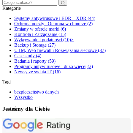
Kategorie
Systemy antywirusowe i EDR – XDR (44)
Ochrona poczty i Ochrona w chmurze (2)
Zmiany w ofercie marki (6)
Kontrola i Zarządzanie (15)
Wykrywanie i podatności (10)
×
Backup i Storage (27)
UTM, Web firewall i Rozwiązania sieciowe (37)
Case study (4)
Badania i raporty (59)
Programy antywirusowe i dużo więcej (3)
Newsy ze świata IT (16)
Tagi
bezpieczeństwo danych
Wszystko
Jesteśmy dla Ciebie