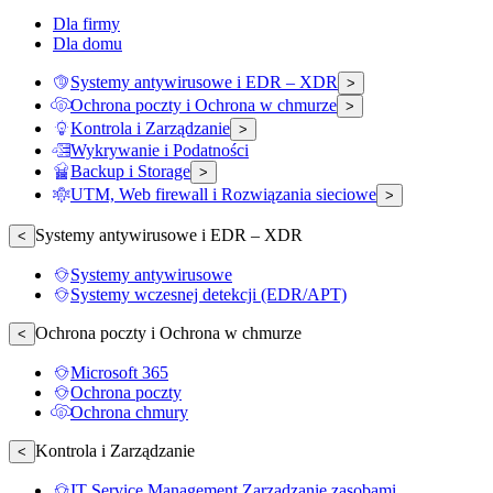
Dla firmy
Dla domu
Systemy antywirusowe i EDR – XDR
>
Ochrona poczty i Ochrona w chmurze
>
Kontrola i Zarządzanie
>
Wykrywanie i Podatności
Backup i Storage
>
UTM, Web firewall i Rozwiązania sieciowe
>
Systemy antywirusowe i EDR – XDR
<
Systemy antywirusowe
Systemy wczesnej detekcji (EDR/APT)
Ochrona poczty i Ochrona w chmurze
<
Microsoft 365
Ochrona poczty
Ochrona chmury
Kontrola i Zarządzanie
<
IT Service Management Zarządzanie zasobami