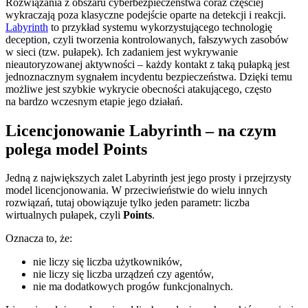
Rozwiązania z obszaru cyberbezpieczeństwa coraz częściej
wykraczają poza klasyczne podejście oparte na detekcji i reakcji.
Labyrinth
to przykład systemu wykorzystującego technologię
deception, czyli tworzenia kontrolowanych, fałszywych zasobów
w sieci (tzw. pułapek). Ich zadaniem jest wykrywanie
nieautoryzowanej aktywności – każdy kontakt z taką pułapką jest
jednoznacznym sygnałem incydentu bezpieczeństwa. Dzięki temu
możliwe jest szybkie wykrycie obecności atakującego, często
na bardzo wczesnym etapie jego działań.
Licencjonowanie Labyrinth – na czym
polega model Points
Jedną z największych zalet Labyrinth jest jego prosty i przejrzysty
model licencjonowania. W przeciwieństwie do wielu innych
rozwiązań, tutaj obowiązuje tylko jeden parametr: liczba
wirtualnych pułapek, czyli
Points
.
Oznacza to, że:
nie liczy się liczba użytkowników,
nie liczy się liczba urządzeń czy agentów,
nie ma dodatkowych progów funkcjonalnych.