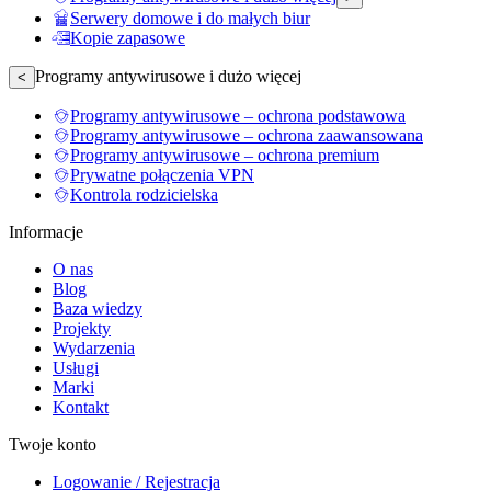
Serwery domowe i do małych biur
Kopie zapasowe
Programy antywirusowe i dużo więcej
<
Programy antywirusowe – ochrona podstawowa
Programy antywirusowe – ochrona zaawansowana
Programy antywirusowe – ochrona premium
Prywatne połączenia VPN
Kontrola rodzicielska
Informacje
O nas
Blog
Baza wiedzy
Projekty
Wydarzenia
Usługi
Marki
Kontakt
Twoje konto
Logowanie / Rejestracja