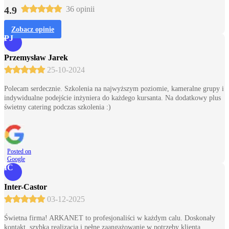
4.9
36 opinii
Zobacz opinie
PJ
Przemysław Jarek
25-10-2024
Polecam serdecznie. Szkolenia na najwyższym poziomie, kameralne grupy i
indywidualne podejście inżyniera do każdego kursanta. Na dodatkowy plus
świetny catering podczas szkolenia :)
Posted on
Google
IC
Inter-Castor
03-12-2025
Świetna firma! ARKANET to profesjonaliści w każdym calu. Doskonały
kontakt, szybka realizacja i pełne zaangażowanie w potrzeby klienta.