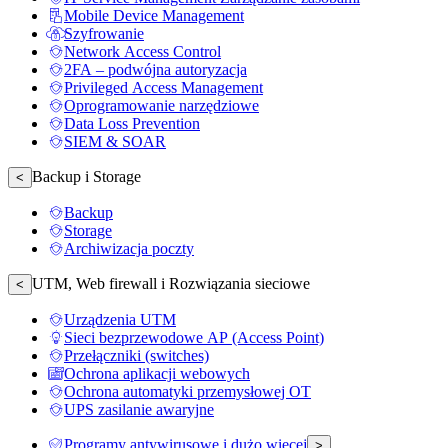
Mobile Device Management
Szyfrowanie
Network Access Control
2FA – podwójna autoryzacja
Privileged Access Management
Oprogramowanie narzędziowe
Data Loss Prevention
SIEM & SOAR
Backup i Storage
<
Backup
Storage
Archiwizacja poczty
UTM, Web firewall i Rozwiązania sieciowe
<
Urządzenia UTM
Sieci bezprzewodowe AP (Access Point)
Przełączniki (switches)
Ochrona aplikacji webowych
Ochrona automatyki przemysłowej OT
UPS zasilanie awaryjne
Programy antywirusowe i dużo więcej
>