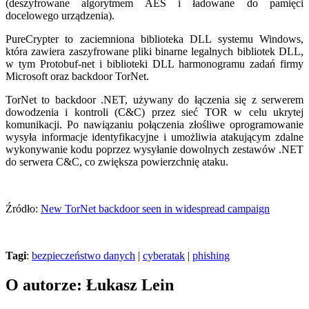
(deszyfrowane algorytmem AES i ładowane do pamięci
docelowego urządzenia).
PureCrypter to zaciemniona biblioteka DLL systemu Windows,
która zawiera zaszyfrowane pliki binarne legalnych bibliotek DLL,
w tym Protobuf-net i biblioteki DLL harmonogramu zadań firmy
Microsoft oraz backdoor TorNet.
TorNet to backdoor .NET, używany do łączenia się z serwerem
dowodzenia i kontroli (C&C) przez sieć TOR w celu ukrytej
komunikacji. Po nawiązaniu połączenia złośliwe oprogramowanie
wysyła informacje identyfikacyjne i umożliwia atakującym zdalne
wykonywanie kodu poprzez wysyłanie dowolnych zestawów .NET
do serwera C&C, co zwiększa powierzchnię ataku.
Źródło:
New TorNet backdoor seen in widespread campaign
Tagi
:
bezpieczeństwo danych
|
cyberatak
|
phishing
O autorze: Łukasz Lein