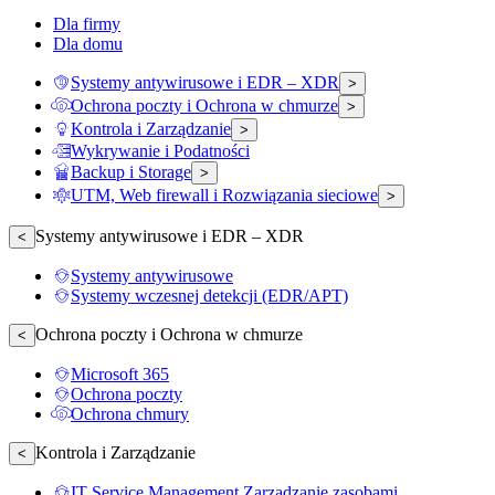
Dla firmy
Dla domu
Systemy antywirusowe i EDR – XDR
>
Ochrona poczty i Ochrona w chmurze
>
Kontrola i Zarządzanie
>
Wykrywanie i Podatności
Backup i Storage
>
UTM, Web firewall i Rozwiązania sieciowe
>
Systemy antywirusowe i EDR – XDR
<
Systemy antywirusowe
Systemy wczesnej detekcji (EDR/APT)
Ochrona poczty i Ochrona w chmurze
<
Microsoft 365
Ochrona poczty
Ochrona chmury
Kontrola i Zarządzanie
<
IT Service Management Zarządzanie zasobami