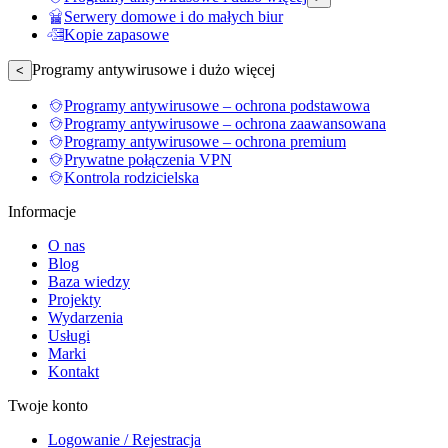
Serwery domowe i do małych biur
Kopie zapasowe
Programy antywirusowe i dużo więcej
<
Programy antywirusowe – ochrona podstawowa
Programy antywirusowe – ochrona zaawansowana
Programy antywirusowe – ochrona premium
Prywatne połączenia VPN
Kontrola rodzicielska
Informacje
O nas
Blog
Baza wiedzy
Projekty
Wydarzenia
Usługi
Marki
Kontakt
Twoje konto
Logowanie / Rejestracja