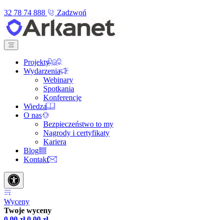
32 78 74 888
Zadzwoń
Projekty
Wydarzenia
Webinary
Spotkania
Konferencje
Wiedza
O nas
Bezpieczeństwo to my
Nagrody i certyfikaty
Kariera
Blog
Kontakt
Wyceny
Twoje wyceny
0,00
zł
0,00
zł