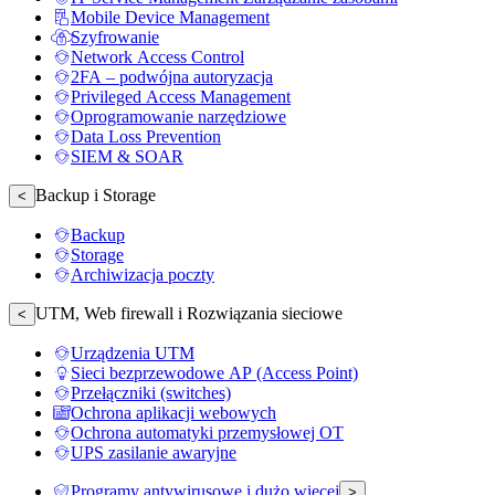
Mobile Device Management
Szyfrowanie
Network Access Control
2FA – podwójna autoryzacja
Privileged Access Management
Oprogramowanie narzędziowe
Data Loss Prevention
SIEM & SOAR
Backup i Storage
<
Backup
Storage
Archiwizacja poczty
UTM, Web firewall i Rozwiązania sieciowe
<
Urządzenia UTM
Sieci bezprzewodowe AP (Access Point)
Przełączniki (switches)
Ochrona aplikacji webowych
Ochrona automatyki przemysłowej OT
UPS zasilanie awaryjne
Programy antywirusowe i dużo więcej
>