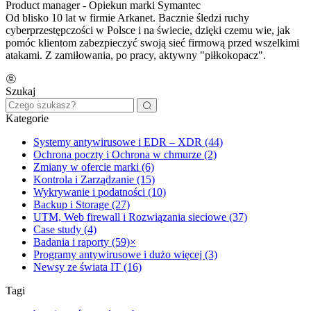
Product manager - Opiekun marki Symantec
Od blisko 10 lat w firmie Arkanet. Bacznie śledzi ruchy
cyberprzestępczości w Polsce i na świecie, dzięki czemu wie, jak
pomóc klientom zabezpieczyć swoją sieć firmową przed wszelkimi
atakami. Z zamiłowania, po pracy, aktywny "piłkokopacz".
Szukaj
Kategorie
Systemy antywirusowe i EDR – XDR (44)
Ochrona poczty i Ochrona w chmurze (2)
Zmiany w ofercie marki (6)
Kontrola i Zarządzanie (15)
Wykrywanie i podatności (10)
Backup i Storage (27)
UTM, Web firewall i Rozwiązania sieciowe (37)
Case study (4)
Badania i raporty (59)
×
Programy antywirusowe i dużo więcej (3)
Newsy ze świata IT (16)
Tagi