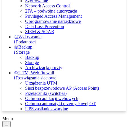
Szyfrowanie
Network Access Control
2FA – podwójna autoryzacja
Privileged Access Management
Oprogramowanie narzędziowe
Data Loss Prevention
SIEM & SOAR
Wykrywanie
i Podatności
Backup
i Storage
Backup
Storage
Archiwizacja poczty
UTM, Web firewall
i Rozwiązania sieciowe
Urządzenia UTM
Sieci bezprzewodowe AP (Access Point)
Przełączniki (switches)
Ochrona aplikacji webowych
Ochrona automatyki przemysłowej OT
UPS zasilanie awaryjne
Menu