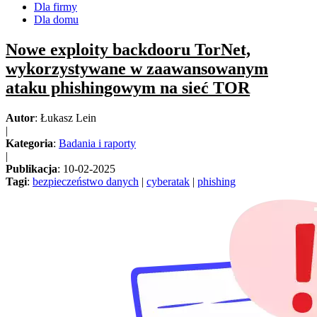
Dla firmy
Dla domu
Nowe exploity backdooru TorNet,
wykorzystywane w zaawansowanym
ataku phishingowym na sieć TOR
Autor
: Łukasz Lein
|
Kategoria
:
Badania i raporty
|
Publikacja
: 10-02-2025
Tagi
:
bezpieczeństwo danych
|
cyberatak
|
phishing