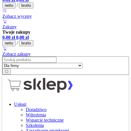
/
netto
brutto
Zobacz wyceny
Zakupy
Twoje zakupy
0,00
zł
0,00
zł
/
netto
brutto
Zobacz zakupy
Usługi
Doradztwo
Wdrożenia
Wsparcie techniczne
Szkolenia
Zarządzanie projektami